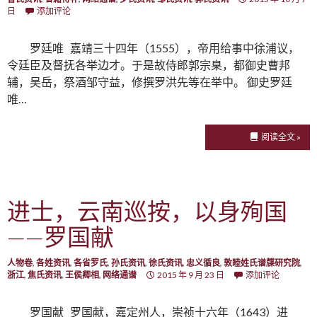
日
添加评论
罗廷唯 嘉靖三十四年（1555），帝用给事中徐浦议，
令廷臣及督抚各举边才。于是故侍郎郭宗臬，都御史曹邦
辅，吴岳，祭酒邹守益，修撰罗洪先等在举中。 御史罗廷
唯…
阅读全文 »
进士，云南巡按，以身殉国
——罗国献
人物卷
,
各姓资讯
,
各省罗氏
,
孙氏资讯
,
徐氏资讯
,
忠义循良
,
敦睦姓氏谱牒研究院
,
浙江
,
焦氏资讯
,
王侯卿相
,
网络通谱
2015 年 9 月 23 日
添加评论
罗国献 罗国献，嘉定州人，崇祯十六年（1643）进