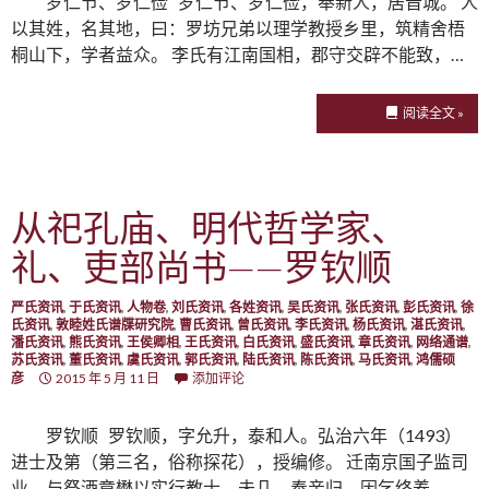
罗仁节、罗仁俭 罗仁节、罗仁俭，奉新人，居晋城。 人
以其姓，名其地，曰：罗坊兄弟以理学教授乡里，筑精舍梧
桐山下，学者益众。 李氏有江南国相，郡守交辟不能致，…
阅读全文 »
从祀孔庙、明代哲学家、
礼、吏部尚书——罗钦顺
严氏资讯
,
于氏资讯
,
人物卷
,
刘氏资讯
,
各姓资讯
,
吴氏资讯
,
张氏资讯
,
彭氏资讯
,
徐
氏资讯
,
敦睦姓氏谱牒研究院
,
曹氏资讯
,
曾氏资讯
,
李氏资讯
,
杨氏资讯
,
湛氏资讯
,
潘氏资讯
,
熊氏资讯
,
王侯卿相
,
王氏资讯
,
白氏资讯
,
盛氏资讯
,
章氏资讯
,
网络通谱
,
苏氏资讯
,
董氏资讯
,
虞氏资讯
,
郭氏资讯
,
陆氏资讯
,
陈氏资讯
,
马氏资讯
,
鸿儒硕
彦
2015 年 5 月 11 日
添加评论
罗钦顺 罗钦顺，字允升，泰和人。弘治六年（1493）
进士及第（第三名，俗称探花），授编修。 迁南京国子监司
业，与祭酒章懋以实行教士。未几，奉亲归，因乞终养。…