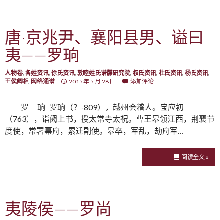
唐·京兆尹、襄阳县男、谥曰
夷——罗珦
人物卷
,
各姓资讯
,
徐氏资讯
,
敦睦姓氏谱牒研究院
,
权氏资讯
,
杜氏资讯
,
杨氏资讯
,
王侯卿相
,
网络通谱
2015 年 5 月 28 日
添加评论
罗 珦 罗珦（？-809），越州会稽人。宝应初
（763），诣阙上书，授太常寺太祝。曹王皋领江西，荆襄节
度使，常署幕府，累迁副使。皋卒，军乱，劫府军…
阅读全文 »
夷陵侯——罗尚