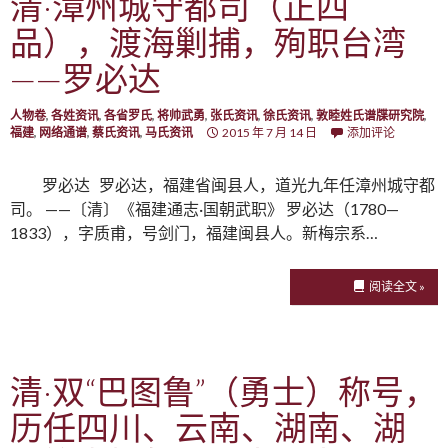
清·漳州城守都司（正四
品），渡海剿捕，殉职台湾
——罗必达
人物卷
,
各姓资讯
,
各省罗氏
,
将帅武勇
,
张氏资讯
,
徐氏资讯
,
敦睦姓氏谱牒研究院
,
福建
,
网络通谱
,
蔡氏资讯
,
马氏资讯
2015 年 7 月 14 日
添加评论
罗必达 罗必达，福建省闽县人，道光九年任漳州城守都
司。 ——〔清〕《福建通志·国朝武职》 罗必达（1780—
1833），字质甫，号剑门，福建闽县人。新梅宗系…
阅读全文 »
清·双“巴图鲁”（勇士）称号，
历任四川、云南、湖南、湖