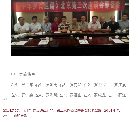
中：罗箭将军
右5：罗卫东 右4：罗延禹 右3：罗克和 右2：罗卫 右1：罗江润
左5：罗训森 左4：罗海曦 左3：罗福山 左2：罗成龙 左1：罗江
华
2014.7.27，《中华罗氏通谱》北京第二次座谈会筹备会代表合影
2014 年 7 月
29 日
添加评论