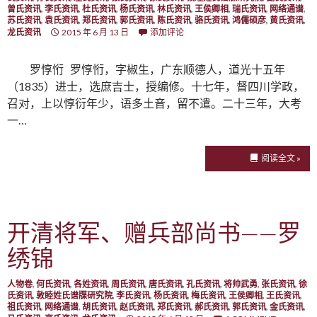
曾氏资讯
,
李氏资讯
,
杜氏资讯
,
杨氏资讯
,
林氏资讯
,
王侯卿相
,
瑞氏资讯
,
网络通谱
,
苏氏资讯
,
袁氏资讯
,
郑氏资讯
,
郭氏资讯
,
陈氏资讯
,
骆氏资讯
,
鸿儒硕彦
,
黄氏资讯
,
龙氏资讯
2015 年 6 月 13 日
添加评论
罗惇㤚 罗惇㤚，字椒生，广东顺德人，道光十五年
（1835）进士，选庶吉士，授编修。十七年，督四川学政，
召对，上以惇衍年少，语多土音，留不遣。二十三年，大考
一…
阅读全文 »
开清将军、赠兵部尚书——罗
绣锦
人物卷
,
何氏资讯
,
各姓资讯
,
周氏资讯
,
唐氏资讯
,
孔氏资讯
,
将帅武勇
,
张氏资讯
,
徐
氏资讯
,
敦睦姓氏谱牒研究院
,
李氏资讯
,
杨氏资讯
,
梅氏资讯
,
王侯卿相
,
王氏资讯
,
祖氏资讯
,
网络通谱
,
胡氏资讯
,
赵氏资讯
,
郑氏资讯
,
郝氏资讯
,
郭氏资讯
,
金氏资讯
,