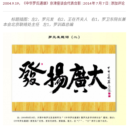
2004.9.19，《中华罗氏通谱》京津座谈会代表合影
2014 年 7 月 7 日
添加评论
标题插图：左2，罗元发 右2，王在齐夫人 右1，罗卫东院长兼
本会北京联络处主任 左1，罗训森总编