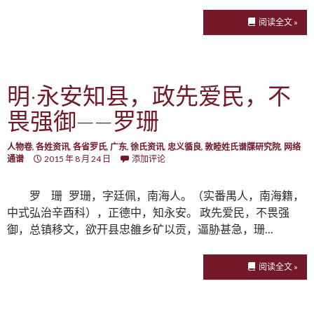
阅读全文 »
明·永安知县，政先爱民，不
畏强御——罗珊
人物卷
,
各姓资讯
,
各省罗氏
,
广东
,
徐氏资讯
,
忠义循良
,
敦睦姓氏谱牒研究院
,
网络
通谱
2015 年 8 月 24 日
添加评论
罗 珊 罗珊，字廷佩，南海人。（实番禺人，南海籍，
中式弘治辛酉科），正德中，知永安。 政先爱民，不畏强
御，总镇移文，欲开县忠雒乡矿以贡，逼胁甚急，珊…
阅读全文 »