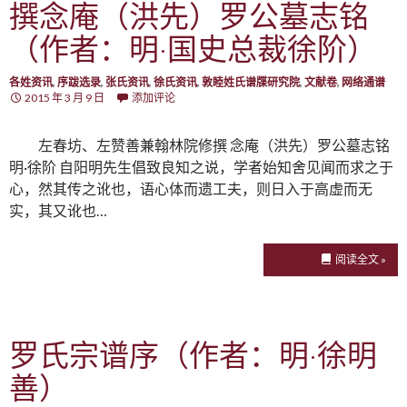
撰念庵（洪先）罗公墓志铭
（作者：明·国史总裁徐阶）
各姓资讯
,
序跋选录
,
张氏资讯
,
徐氏资讯
,
敦睦姓氏谱牒研究院
,
文献卷
,
网络通谱
2015 年 3 月 9 日
添加评论
左春坊、左赞善兼翰林院修撰 念庵（洪先）罗公墓志铭
明·徐阶 自阳明先生倡致良知之说，学者始知舍见闻而求之于
心，然其传之讹也，语心体而遗工夫，则日入于高虚而无
实，其又讹也…
阅读全文 »
罗氏宗谱序（作者：明·徐明
善）