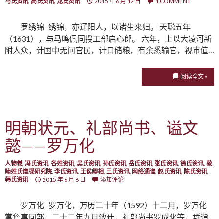
马氏资讯
,
高氏资讯
,
龙氏资讯
2015 年 6 月 12 日
1 COMMENT
罗绣锦 绣锦，亦辽阳人，以诸生来归。 天聪五年
（1631），与马鸣佩同授工部启心郎。 六年，上以大凌河新
附人众，计国中无问官民，计口储粮，有余悉输官，视市值…
阅读全文 »
明朝状元、礼部尚书、谥文
懿——罗万化
人物卷
,
冯氏资讯
,
各姓资讯
,
吴氏资讯
,
孙氏资讯
,
岳氏资讯
,
张氏资讯
,
徐氏资讯
,
敦
睦姓氏谱牒研究院
,
李氏资讯
,
王侯卿相
,
王氏资讯
,
网络通谱
,
赵氏资讯
,
陈氏资讯
,
韩氏资讯
2015 年 6 月 6 日
添加评论
罗万化 罗万化，万历二十年（1592）十二月，罗万化
掌詹事回部，二十二年九月致仕，礼部尚书罗成化等，群诣