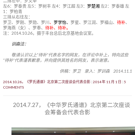
二排左中：罗文举
左6：罗泰贵 左5：罗树丰 左4：罗江超 左3：
罗楚湘
左2：罗泰雄 左
1：罗柏青
三排从右往左：
罗卫、罗刚、罗勋、罗川
、
罗学怡、
罗星、罗江润、罗福山、
待补
、
罗海燕（女）、罗奉、
待补、待补。
注：2014.10.26，摄于丰台总后北京基地会议室。
训森注：
敬请认识以上“待补”代表名字的网友，在评论中补上，特向这些
“待补”代表谨表歉意，并向提供其姓名的网友，表示谢意。
供稿：罗卫 录入：罗训森 2014.11.1
2014.10.26，《罗氏通谱》北京第二次座谈会代表合影
2014 年 11 月 1 日
5
COMMENTS
2014.7.27，《中华罗氏通谱》北京第二次座谈
会筹备会代表合影