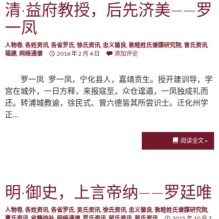
清·益府教授，后先济美——罗
一凤
人物卷
,
各姓资讯
,
各省罗氏
,
徐氏资讯
,
忠义循良
,
敦睦姓氏谱牒研究院
,
曾氏资讯
,
福建
,
网络通谱
2016 年 2 月 4 日
添加评论
罗一凤 罗一凤，宁化县人，嘉靖贡生。授开建训导，学
宫在城外，一日方释，来报寇至，众仓遑遁，一凤独成礼而
还。转浦城教谕，徐民式、曾六德皆其所尝识士。迁化州学
正…
阅读全文 »
明·御史，上言帝纳——罗廷唯
人物卷
,
各姓资讯
,
各省罗氏
,
吴氏资讯
,
徐氏资讯
,
忠义循良
,
敦睦姓氏谱牒研究院
,
曹氏资讯
,
省籍待补
,
网络通谱
,
罗氏资讯
,
邹氏资讯
,
郭氏资讯
2015 年 10 月 7