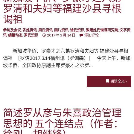
罗清和夫妇等福建沙县寻根
谒祖
参访及会议
,
各姓资讯
,
周氏资讯
,
图片资讯
,
徐氏资讯
,
敦睦姓氏谱牒研究院
,
文字资
讯
,
编纂动态
,
罗氏资讯
2017 年 3 月 14 日
添加评论
新加坡华侨、罗豪才之六弟罗清和夫妇等 福建沙县寻根
谒祖 ［罗谱2017.3.14福州讯（罗训森）］ 今天上午，新加
坡华侨、全国政协原副主席罗豪才之弟罗…
阅读全文 »
简述罗从彦与朱熹政治管理
思想的 五个连结点（作者：