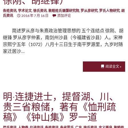
徐刚、胡继锋）
各姓资讯
,
学术论文
,
徐氏资讯
,
敦睦姓氏谱牒研究院
,
罗从彦研究
,
罗氏人物研究
,
胡
氏资讯
2016 年 7 月 16 日
添加评论
简述罗从彦与朱熹政治管理思想的 五个连结点 徐刚、胡
继锋 罗从彦字仲素，南剑州沙县（今福建省沙县）人。宋神
宗熙宁五年（1072）八月十三日生于南平罗源里，九岁时随
家迁居沙…
阅读全文 »
明·连捷进士，提督湖、川、
贵三省粮储，著有《恤刑疏
稿》《钟山集》罗一道
严氏资讯
,
人物卷
,
仕进佳话
,
各姓资讯
,
各省罗氏
,
广东
,
徐氏资讯
,
忠义循良
,
敦睦姓