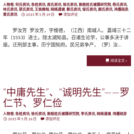
人物卷
,
何氏资讯
,
各姓资讯
,
周氏资讯
,
徐氏资讯
,
敦睦姓氏谱牒研究院
,
杨氏资讯
,
林氏资讯
,
梁氏资讯
,
王侯卿相
,
网络通谱
,
蔡氏资讯
,
邹氏资讯
,
颜氏资讯
,
鸿儒硕彦
,
黄氏资讯
2015 年 5 月 19 日
添加评论
罗汝芳 罗汝芳，字维德，（江西）南城人。 嘉靖三十二
年（1553）进士。除太湖知县。召诸生论学，公事多决于讲
座。迁刑部主事，历宁国知府。民兄弟争产，（罗）汝…
阅读全文 »
“中庸先生”、“诚明先生”——罗
仁节、罗仁俭
人物卷
,
各姓资讯
,
徐氏资讯
,
敦睦姓氏谱牒研究院
,
李氏资讯
,
网络通谱
,
鸿儒硕彦
2015 年 5 月 16 日
添加评论