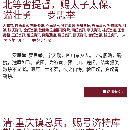
北等省提督，赐太子太保、
谥壮勇——罗思举
人物卷
,
冉氏资讯
,
刘氏资讯
,
卢氏资讯
,
各姓资讯
,
各省罗氏
,
唐氏资讯
,
将帅武勇
,
川
渝
,
张氏资讯
,
徐氏资讯
,
敦睦姓氏谱牒研究院
,
明氏资讯
,
李氏资讯
,
桂氏资讯
,
王侯
卿相
,
王氏资讯
,
相氏资讯
,
网络通谱
,
苟氏资讯
,
薛氏资讯
,
谢氏资讯
,
赵氏资讯
2015 年 7 月 4 日
添加评论
罗思举 罗思举，字天鹏，四川东乡人。少有胆略，骄
捷，逾屋如飞。贫困，为盗秦、豫、川、楚间。结客报仇，
数杀不义者。遭厄，幸不死，久之自悔。教匪起，充起勇，
誓杀…
阅读全文 »
清·重庆镇总兵，赐号济特库