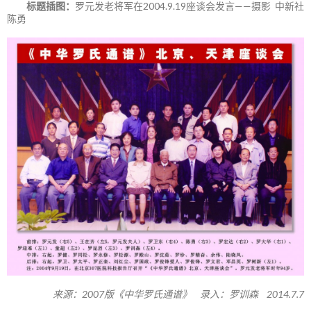
标题插图：
罗元发老将军在2004.9.19座谈会发言——摄影 中新社
陈勇
来源：2007版《中华罗氏通谱》 录入：罗训森 2014.7.7