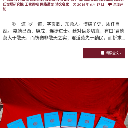
氏谱牒研究院
,
王侯卿相
,
网络通谱
,
诗文名家
2016 年 6 月 17 日
添加评
论
罗一道 罗一道，字贯卿，东莞人。博综子史，质任自
然。 嘉靖己酉、庚戌，连捷进士。廷对语多切直，有曰“君德
莫大于敬天，而祷赛非敬天之实；君道莫先于勤民，而祈求…
阅读全文 »