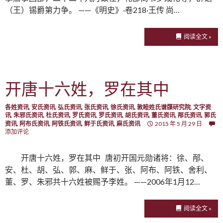
（王）锡爵第力争。 ——《明史》·卷218·王传 尚…
阅读全文 »
开唐十六姓，罗在其中
各姓资讯
,
安氏资讯
,
弘氏资讯
,
张氏资讯
,
徐氏资讯
,
敦睦姓氏谱牒研究院
,
文字资
讯
,
朱邪氏资讯
,
杜氏资讯
,
罗氏资讯
,
罗氏资讯
,
胡氏资讯
,
董氏资讯
,
邴氏资讯
,
郭氏
资讯
,
阿布氏资讯
,
阿铁氏资讯
,
鲜于氏资讯
,
麻氏资讯
2015 年 5 月 29 日
添加评论
开唐十六姓，罗在其中 唐初开国元勋诸将：徐、邴、
安、杜、胡、弘、郭、麻、鲜于、张、阿布、阿铁、舍利、
董、罗、朱邪共十六姓被赐予李姓。 ——2006年1月12…
阅读全文 »