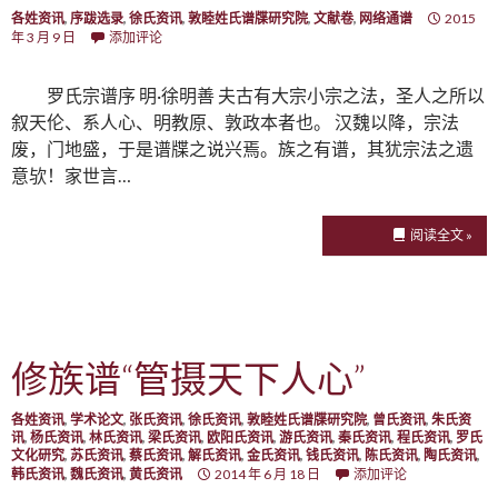
各姓资讯
,
序跋选录
,
徐氏资讯
,
敦睦姓氏谱牒研究院
,
文献卷
,
网络通谱
2015
年 3 月 9 日
添加评论
罗氏宗谱序 明·徐明善 夫古有大宗小宗之法，圣人之所以
叙天伦、系人心、明教原、敦政本者也。 汉魏以降，宗法
废，门地盛，于是谱牒之说兴焉。族之有谱，其犹宗法之遗
意欤！家世言…
阅读全文 »
修族谱“管摄天下人心”
各姓资讯
,
学术论文
,
张氏资讯
,
徐氏资讯
,
敦睦姓氏谱牒研究院
,
曾氏资讯
,
朱氏资
讯
,
杨氏资讯
,
林氏资讯
,
梁氏资讯
,
欧阳氏资讯
,
游氏资讯
,
秦氏资讯
,
程氏资讯
,
罗氏
文化研究
,
苏氏资讯
,
蔡氏资讯
,
解氏资讯
,
金氏资讯
,
钱氏资讯
,
陈氏资讯
,
陶氏资讯
,
韩氏资讯
,
魏氏资讯
,
黄氏资讯
2014 年 6 月 18 日
添加评论