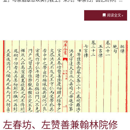
阅读全文 »
左春坊、左赞善兼翰林院修