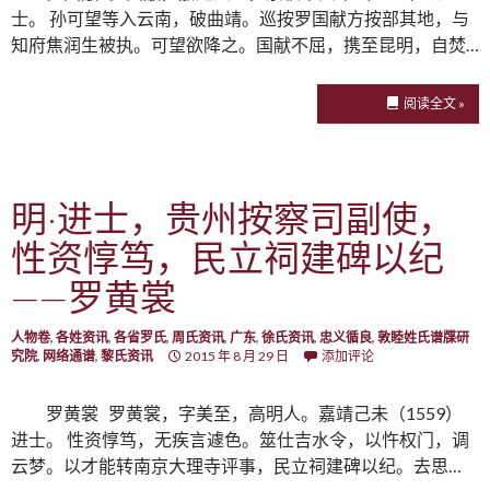
士。 孙可望等入云南，破曲靖。巡按罗国献方按部其地，与
知府焦润生被执。可望欲降之。国献不屈，携至昆明，自焚…
阅读全文 »
明·进士，贵州按察司副使，
性资惇笃，民立祠建碑以纪
——罗黄裳
人物卷
,
各姓资讯
,
各省罗氏
,
周氏资讯
,
广东
,
徐氏资讯
,
忠义循良
,
敦睦姓氏谱牒研
究院
,
网络通谱
,
黎氏资讯
2015 年 8 月 29 日
添加评论
罗黄裳 罗黄裳，字美至，高明人。嘉靖己未（1559）
进士。 性资惇笃，无疾言遽色。筮仕吉水令，以忤权门，调
云梦。以才能转南京大理寺评事，民立祠建碑以纪。去思…