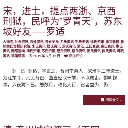
宋，进士，提点两浙、京西
刑狱，民呼为“罗青天”，苏东
坡好友——罗适
人物卷
,
叶氏资讯
,
各姓资讯
,
各省罗氏
,
尤氏资讯
,
彭氏资讯
,
徐氏资讯
,
忠义循良
,
敦
睦姓氏谱牒研究院
,
朱氏资讯
,
楼氏资讯
,
汤氏资讯
,
浙江
,
王氏资讯
,
秦氏资讯
,
章氏
资讯
,
网络通谱
,
胡氏资讯
,
苏氏资讯
,
范氏资讯
,
蔡氏资讯
,
邵氏资讯
,
陈氏资讯
,
韩氏
资讯
,
鸿儒硕彦
2015 年 8 月 15 日
添加评论
罗 适 罗适，字正之，台州宁海人，宋治平三年进士。
为江东令，凡民有讼，曲直径取于前，不以属吏。黎明视
事，入夜犹不已。居数月，政化大行，讼者益少，仍…
阅读全文 »