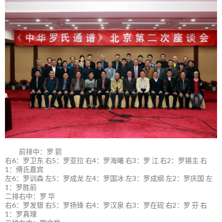
前排中：罗 箭
右6：罗卫东 右5：罗亚拉 右4：罗海曦 右3：罗 江 右2：罗锡主 右
1：傅氏嘉宾
左6：罗训森 左5：罗成龙 左4：罗国冰 左3：罗成纲 左2：罗庆国 左
1：罗胜前
二排右中：罗 华
右6：罗发银 右5：罗扬锋 右4：罗汉泉 右3：罗在砚 右2：罗 芬 右
1：罗真理