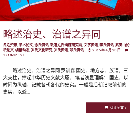
略述治史、治谱之异同
各姓资讯
,
学术论文
,
徐氏资讯
,
敦睦姓氏谱牒研究院
,
文字资讯
,
李氏资讯
,
武夷山论
坛论文
,
编纂动态
,
罗氏文化研究
,
罗氏资讯
,
邓氏资讯
2016 年 4 月 28 日
1 COMMENT
略述治史、治谱之异同 罗训森 国史、地方志、族谱，三
大支柱，撑起中华历史文献大厦。 笔者浅显理解： 国史，以
时间为纵轴，记载各朝各代的史实。一般是后朝记叙前朝的
史实，以避…
阅读全文 »