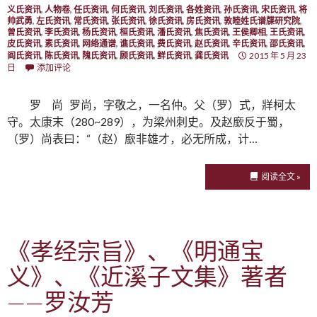
义氏资讯
,
人物卷
,
任氏资讯
,
何氏资讯
,
刘氏资讯
,
各姓资讯
,
孙氏资讯
,
宋氏资讯
,
将
帅武勇
,
左氏资讯
,
常氏资讯
,
张氏资讯
,
徐氏资讯
,
房氏资讯
,
敦睦姓氏谱牒研究院
,
曾氏资讯
,
李氏资讯
,
杨氏资讯
,
桓氏资讯
,
潘氏资讯
,
焦氏资讯
,
王侯卿相
,
王氏资讯
,
皮氏资讯
,
素氏资讯
,
网络通谱
,
谯氏资讯
,
费氏资讯
,
赵氏资讯
,
辛氏资讯
,
邵氏资讯
,
阎氏资讯
,
陈氏资讯
,
隗氏资讯
,
顾氏资讯
,
鲜氏资讯
,
龚氏资讯
2015 年 5 月 23
日
添加评论
罗 尚 罗尚，字敬之，一名仲。父（罗）式，牂柯太
守。太康末（280~289），为梁州刺史。及赵廞反于蜀，
（罗）尚表曰：“（赵）廞非雄才，必无所成，计…
阅读全文 »
《孝经宗旨》、《明通宝
义》、《近溪子文集》著者
——罗汝芳