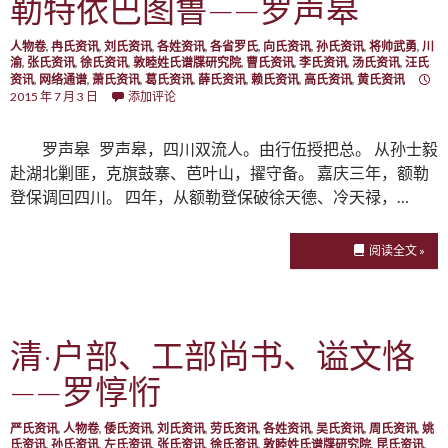
勒特依巴图鲁——罗声皋
人物卷
,
冉氏资讯
,
刘氏资讯
,
各姓资讯
,
各省罗氏
,
向氏资讯
,
孙氏资讯
,
将帅武勇
,
川
渝
,
张氏资讯
,
徐氏资讯
,
敦睦姓氏谱牒研究院
,
曹氏资讯
,
李氏资讯
,
汤氏资讯
,
汪氏
资讯
,
网络通谱
,
萧氏资讯
,
葛氏资讯
,
薛氏资讯
,
赖氏资讯
,
高氏资讯
,
黄氏资讯
2015 年 7 月 3 日
添加评论
罗声皋 罗声皋，四川双流人。由行伍授把总。 从孙士毅
赴湖北剿匪，克旗鼓寨、芭叶山，擢守备。 嘉庆三年，额勒
登保调回四川。 四年，从额勒登保破徐天德、冷天禄，…
阅读全文 »
清·户部、工部尚书、谥文恪
——罗惇㤚
严氏资讯
,
人物卷
,
倭氏资讯
,
刘氏资讯
,
劳氏资讯
,
各姓资讯
,
吴氏资讯
,
周氏资讯
,
姚
氏资讯
,
孙氏资讯
,
左氏资讯
,
张氏资讯
,
徐氏资讯
,
敦睦姓氏谱牒研究院
,
昆氏资讯
,