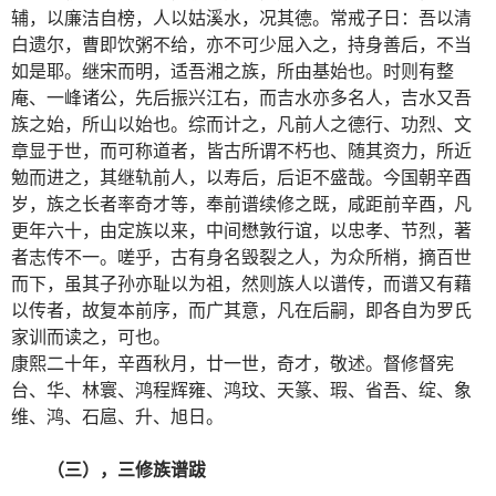
辅，以廉洁自榜，人以姑溪水，况其德。常戒子日：吾以清
白遗尔，曹即饮粥不给，亦不可少屈入之，持身善后，不当
如是耶。继宋而明，适吾湘之族，所由基始也。时则有整
庵、一峰诸公，先后振兴江右，而吉水亦多名人，吉水又吾
族之始，所山以始也。综而计之，凡前人之德行、功烈、文
章显于世，而可称道者，皆古所谓不朽也、随其资力，所近
勉而进之，其继轨前人，以寿后，后讵不盛哉。今国朝辛酉
岁，族之长者率奇才等，奉前谱续修之既，咸距前辛酉，凡
更年六十，由定族以来，中间懋敦行谊，以忠孝、节烈，著
者志传不一。嗟乎，古有身名毁裂之人，为众所梢，摘百世
而下，虽其子孙亦耻以为祖，然则族人以谱传，而谱又有藉
以传者，故复本前序，而广其意，凡在后嗣，即各自为罗氏
家训而读之，可也。
康熙二十年，辛酉秋月，廿一世，奇才，敬述。督修督宪
台、华、林寰、鸿程辉雍、鸿玟、天篆、瑕、省吾、绽、象
维、鸿、石扈、升、旭日。
（三），三修族谱跋