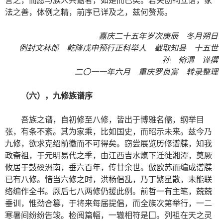
法之善，体例之精，前序已详及之，兹何赘焉。
嘉庆二十五年岁次庚辰 冬月朔日
例封文林郎 乾隆戊申预行正科举人 截取知县 十五世
孙 脩渭 谨撰
二〇一一年六月 重庆罗良富 转录整理
（六），九修族谱序
吾族之谱，自初修至八修，皆出于博雅名儒，纲举目
张，有条不紊。其为家乘，比如国史，而昭示未来。兹今乃
九修，欲求克绍前徽而不可得矣。窃尝展览历修谱牒，知我
政斋祖，于元明易代之季，由江西吉水熂下迁徙湘潭，奠厥
攸居于鼓磉洲南，垂六百年，传廿余世。倣欧苏而编成谱牒
已有八修。惜当六修之时，洪杨倡乱，乃丁繁星散，未能联
络编作全书。厥后七八两修仍援此例。前哲一有主笔，兢兢
垂训，惟劲合篡，于将来每届提倡，而全族次第举行，一二
寒暑间纷纷告竣。检阅篇幅，一辙相符是囗。列祖在天之灵