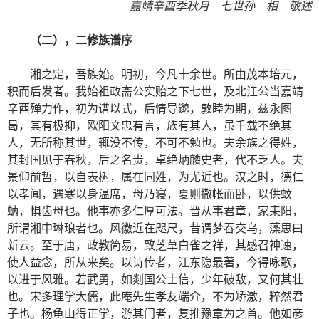
嘉靖辛酉季秋月 七世孙 相 敬述
（二），二修族谱序
湘之定，吾族始。明初，今凡十余世。所由茂本培元，
积而后发者。我始祖政斋公实贻之下七世，及北江公当嘉靖
辛酉殚力作，初为谱以式，后情导邈，敦睦为期，兹永图
曷，其有极抑，欧阳文忠有言，族有其人，虽千载不绝其
人，无所称其世，辄没不传，不可不勉也。夫余族之得姓，
其封国见于春秋，后之名贵，卓绝炳麟史者，代不乏人。夫
景仰前哲，以自表树，属在同姓，为尤近也。汉之时，德仁
以孝闻，遇寒以身温席，母乃寝，夏则撒帐而卧，以供蚊
蚋，惧齿母也。他事亦多仁厚可法。晋从事君章，家耒阳，
所谓湘中琳琅者也。风徽近在咫尺，昔谓梦吞交乌，藻思曰
新云。至于唐，政教简易，致芝草白雀之祥，其感召神速，
使人益念，所从来矣。以诗传者，江东隐最著，今得咏歌，
以进于风雅。若武勇，如剡国公士信，少年破敌，又何其壮
也。宋多理学大儒，此庵先生孝友端介，不为矫激，粹然君
子也。杨龟山得正学，游其门者，复推豫章为之首。他如彦