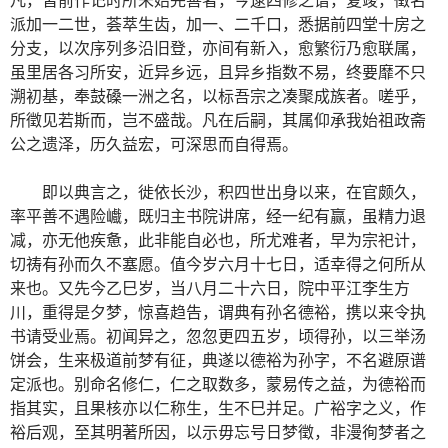
派加一二世，荟萃生齿，加一、二千口，悉据前四堂十房之
分支，以次序列多沿旧登，亦间有新入，愈繁衍乃愈联属，
虽里居各习所安，近异乡远，且异乡指数不易，终要靡不只
溯初基，奉鼓磉一洲之名，以标吾宗之凑聚成族者。嗟乎，
所徵见若斯而，岂不盛哉。凡在后嗣，其属仰承我始祖政斋
公之遗泽，历久益宏，可深思而自得焉。
即以典言之，徙依长沙，积四世出身以来，在官颇久，
率平善不遇险巇，既归主书院讲席，经一纪有赢，虽精力退
减，亦无他疾惫，此非能自必也，所尤难者，早为宗祀计，
切祷有孙而久不塞愿。值今岁六月十七日，适幸得之何所从
来也。又先今乙巳岁，当八月二十六日，院中平江李生方
川，重得是夕梦，惊喜趋告，谓典有孙名德裕，携以来令执
书请受业焉。初闻异之，忽忽更四五岁，顷得孙，以三举汤
饼会，生来极道前梦有征，典遂以德裕为孙字，不名避原谱
定派也。别命名修仁，仁之取数多，蒙易传之益，为德裕而
指其实，且果核亦以仁称生，生不巳并足。广裕字之义，作
裕后观，至其明著所因，以示毋忘号日梦徵，非漫徇梦者之