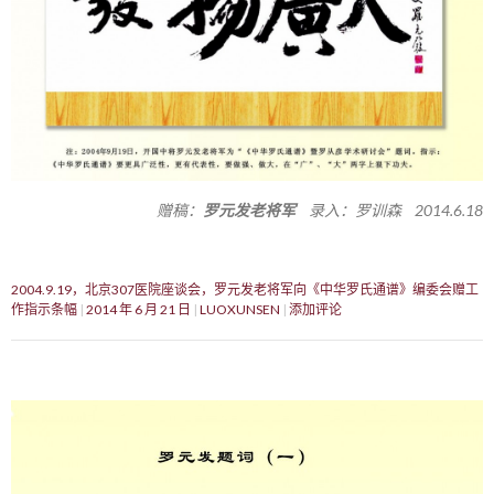
赠稿：
罗元发老将军
录入：罗训森 2014.6.18
2004.9.19，北京307医院座谈会，罗元发老将军向《中华罗氏通谱》编委会赠工
作指示条幅
2014 年 6 月 21 日
LUOXUNSEN
添加评论