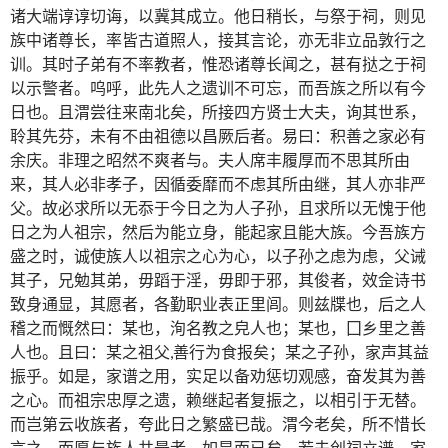
诸大端谆谆切诲，以冀其成立。他日稍长，与祭于祠，则见
族中诸尊长，率皆古道照人，接其言论，亦无非立品敦行之
训。其时子弟有不率教者，惟恐诸尊长闻之，甚有挞之于祠
以示警者。呜呼，此先人之遗训不可忘，而吾族之所以有今
日也。且渭尝往来南北矣，所接四方贤士大夫，询其世系，
聆其先芬，未有不由祖德以昌厥后者。易曰：积善之家必有
余庆。非理之昭然不爽者与。夫人席丰履厚而不思其所由
来，其人必非孝子，因循委靡而不虑其所由继，其人亦非严
父。故必求所以无忝于今日之为人子孙，且求所以无愧于他
日之为人祖宗，然后为能立身，能起家且能大族。今吾族方
盛之时，诚使族人以祖宗之心为心，以子孙之虑为虑，父诫
其子，兄勉其弟，毋蹈于淫，毋即于邪，其俊者，效佱诗书
致身通显，其愿者，各勤职业表正里闾。则兹牒也，后之人
稽之而慨然曰：某也，洵名教之皃人也；某也，囗乡里之善
人也。且曰：某之祖父,善行为食报矣；某之子孙，家声其益
振乎。如是，家谱之用，实足以备劝惩切观感，奋发其为善
之心。而祖宗忠厚之遗，赖继起者复振之，以相引于无替。
而岂第云收族者，夸此日之繁盛已哉。渭今老矣，所不惜长
言之，而愿与族人共朂者，如是而已矣。若夫创祠立谱，家