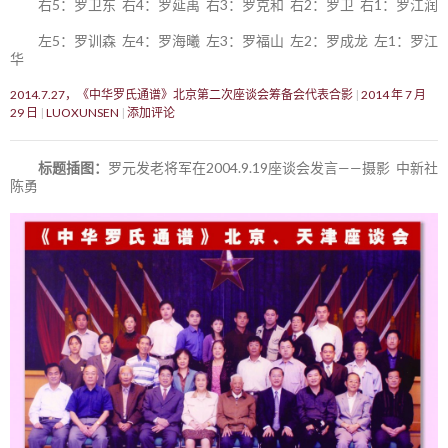
右5：罗卫东 右4：罗延禹 右3：罗克和 右2：罗卫 右1：罗江润
左5：罗训森 左4：罗海曦 左3：罗福山 左2：罗成龙 左1：罗江
华
2014.7.27，《中华罗氏通谱》北京第二次座谈会筹备会代表合影
2014 年 7 月
29 日
LUOXUNSEN
添加评论
标题插图：
罗元发老将军在2004.9.19座谈会发言——摄影 中新社
陈勇