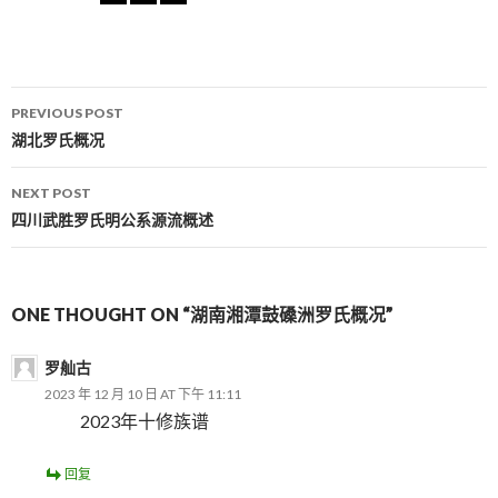
PREVIOUS POST
Post navigation
湖北罗氏概况
NEXT POST
四川武胜罗氏明公系源流概述
ONE THOUGHT ON “湖南湘潭鼓磉洲罗氏概况”
罗舢古
2023 年 12 月 10 日 AT 下午 11:11
2023年十修族谱
回复