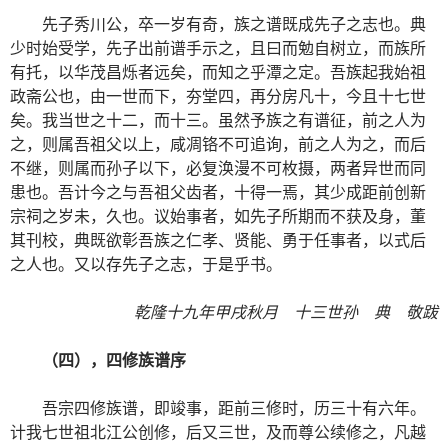
先子秀川公，卒一岁有奇，族之谱既成先子之志也。典
少时始受学，先子出前谱手示之，且曰而勉自树立，而族所
有托，以华茂昌烁者远矣，而知之乎潭之定。吾族起我始祖
政斋公也，由一世而下，夯堂四，再分房凡十，今且十七世
矣。我当世之十二，而十三。虽然予族之有谱征，前之人为
之，则属吾祖父以上，咸凋铬不可追询，前之人为之，而后
不继，则属而孙子以下，必复涣漫不可枚摄，两者异世而同
患也。吾计今之与吾祖父齿者，十得一焉，其少成距前创新
宗祠之岁未，久也。议始事者，如先子所期而不获及身，董
其刊校，典既欲彰吾族之仁孝、贤能、勇于任事者，以式后
之人也。又以存先子之志，于是乎书。
乾隆十九年甲戌秋月 十三世孙 典 敬跋
（四），四修族谱序
吾宗四修族谱，即竣事，距前三修时，历三十有六年。
计我七世祖北江公创修，后又三世，及而尊公续修之，凡越