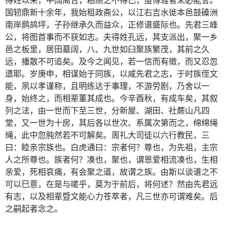
国轫鼎新十余年，我始租政斋公，以江右吉水徙本邑鼓磉洲
南岸鹧鸪坪，子孙继承久而益众，正修谱盛际也。先君三峰
公，将图首事而不获如志。夫得姓孔远，其支派出，聚一乡
邑之板里，居田墓阔，八、九世如臼聚族繁茂，其前之久
远，播散不可追矣。及今之闻见，若一信而有徵，而又忍忽
遗耶。岁庚申，相谋始于同族，以咸先君之志，于时族侄文
能，夙以孝谨称，且明练达于事理，不游劳剧，乃舍以一
身，始终之，而相辈董其成也。今辛酉秋，有成车矣，其叙
列之法，由一世而下至三世，分新屋、湖田、社蕨山凡四
堂，又一世为十房，其后各以世次、系属次第而之，绵绵绳
绳，此中忽肫然若不可解矣。周礼大司徒以六行教民，三
曰：睦亲宗族也。白虎通曰：宗者何？尊也，为先祖，主宗
人之所尊也。族者何？凑也，聚也，谓恩爱相流凑也，生相
亲爱，死相哀痛，有会聚之道，故谓之族。由斯以谈谱之不
可以巳意，在是与嗟乎，莫为于前后，将何述？然由先君远
有志，以及相辈暨文能心力苍萃者，凡三世亦可谓难矣。后
之嗣起者念之。