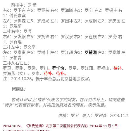
前排中：罗 箭
右6：罗卫东 右5：罗亚拉 右4：罗海曦 右3：罗 江 右2：罗锡主 右
1：傅氏嘉宾
左6：罗训森 左5：罗成龙 左4：罗国冰 左3：罗成纲 左2：罗庆国 左
1：罗胜前
二排右中：罗 华
右6：罗发银 右5：罗扬锋 右4：罗汉泉 右3：罗在砚 右2：罗 芬 右
1：罗真理
二排左中：罗文举
左6：罗泰贵 左5：罗树丰 左4：罗江超 左3：
罗楚湘
左2：罗泰雄 左
1：罗柏青
三排从右往左：
罗卫、罗刚、罗勋、罗川
、
罗学怡、
罗星、罗江润、罗福山、
待补
、
罗海燕（女）、罗奉、
待补、待补。
注：2014.10.26，摄于丰台总后北京基地会议室。
训森注：
敬请认识以上“待补”代表名字的网友，在评论中补上，特向这些
“待补”代表谨表歉意，并向提供其姓名的网友，表示谢意。
供稿：罗卫 录入：罗训森 2014.11.1
2014.10.26，《罗氏通谱》北京第二次座谈会代表合影
2014 年 11 月 1 日