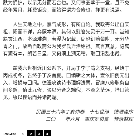
默为拥护，以示无分而若合也。又何事荟萃于一堂，且不免
经年累月，耗费钜资，而始得谓为合修也，抑更有说焉。
人生天地之中，禀气成形，有所自始。我政斋公出自某
祖，阙而不详，弃厥本源，其何以慰答先灵于万一耳。岂知
籍贯江西，本源难溯，若漫为记载，窃恐讥贻攀附，无分华
胄之门，故断自政斋公为我罗氏迁潭始祖。其言其意，隐寓
有源有本，朗若日星，又何须上溯无稽，取囗淆乱也哉。
兹我六世祖近川公系下，开局于李子湾之支祠，经始于
丙戌初冬，告终于丁亥首夏。囗编辑之大体，壹依旧例无出
入，增损与囗间。德澧攻读诗书理解浅薄，冒膺八修职务自
问多慙，值此九修，谬以分合之端倪，本源之茫远，抒囗管
见，缀以俚语而弁诸简端。
民国三十六年丁亥仲春 十七世孙 德澧谨序
二〇一一年六月 重庆罗良富 转录整理
PAGES:
1
2
3
4