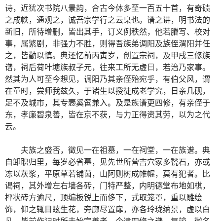
诗，近犹次书院八景韵，合古今体多至一百五十首，有奇碛
之成帙，通观之，诚吾宗学行之云臬也。谱之讲，明书法的
新旧，所待增删，皆出其手，订义例秩然，他若膡写、校对
事，属繁剧，非强力不胜，则得吾族弟调阳及族侄渭阳并任
之，皆勤以慎。典还忆前丙寅岁，创置宗祠，及甲戌三修族
谱，祠后荷叶塘族叔子元，往来工所无虚日，若治乃家事。
然其为人可至今想见，调阳乃其亲侄殆宛乎，有伯父风，谓
在童时，尝师我兹久，于诸生以授徒成老学究，日亲几砚，
足不及城市，其专悫奚啻兼入。及是族谱更四修，有亲侄于
东，孝廉碧泉善，皆在京不获，与力正得资其劳，以为之代
云。
夫族之盛否，徵见一在祖墓，一在祠堂，一在族谱。典
自卸职归里，每岁必省墓，见先世所营吉穴冢多甃石，亦或
冻以灰浆，平原草若铺茵，山阿则树成帷幄，莫有犯者。比
谒祠，其外增左右墙各砖，门特严整，内明德堂布地如棋，
枰状砖方逾尺，顶编板锐上而侈下，式取笼罩，重以雕绘
饰，仰之辄目眩生花，旁廊尽置扉，亦各玲珑纳景，虚以白
凡，皆前作记时所未始完善者，今逮四修之谱，复竣，徵名