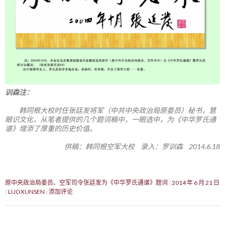
训森注：
韩同根大校时任张廷发将军（中共中央政治局原委员）秘书，慧
眼识文化，从笔者提供的几个题词稿中，一眼选中，为《中华罗氏通
谱》增添了厚重的历史价值。
供稿：韩同根空军大校 录入：罗训森 2014.6.18
原中央政治局委员、空军司令张廷发为《中华罗氏通谱》题词
2014 年 6 月 21 日
LUOXUNSEN
添加评论