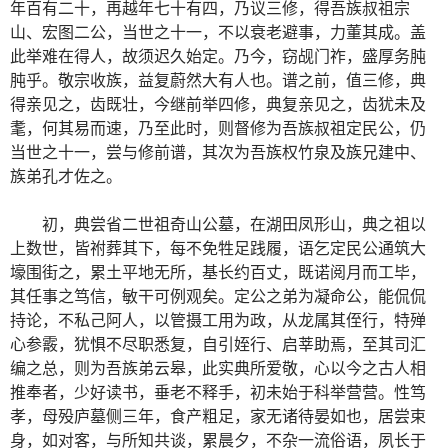
年百有二十，再越年七十有四，乃议三修，得吾族叔祖宗
山、宏图二公，当世之十一，不以衰老避事，力董其成。盖
此举难在得人，故须迟久始定。乃今，窃觇门祚，盛厚务肫
肫乎。敬宗收族，益复蔚然大有人也。谱之前，值三修，典
得亲见之，齿既壮，今继前举四修，典复亲见之，齿犹未及
耄，何其易而速，乃至此时，则督修为吾族叔祖定民公，仍
当世之十一，尝与修前谱，其次为吾族权竹泉及族兄建中、
族弟孔才佐之。
初，典尝省二世祖奇山公墓，在湖田凤形山，典之祖以
上数世，皆祔葬其下，每不免牲足践履，语乞定民公通筑大
壕围街之，累土平地无所，基长约百丈，既诺阅月而工毕，
其任事之笃信，敏干可例观矣。定公之弟为凝命公，能侃侃
持论，不私己阿人，以管摄工用为政，从龙属其侄行，特殚
心参霰，犹惧不尽职悉复，自引姪行、启莘助焉，至其司汇
编之总，则为吾族弟云皋，此实典所爱敬，心以今之古人相
推奉者，少好读书，垂老不释手，初未始于科举营营。性笃
孝，母殁庐墓侧三年，食产粗足，家无诸待晏如也，居尝束
身，如对客，与所知共谈，累晨夕，不杂一流俗语，夙长于