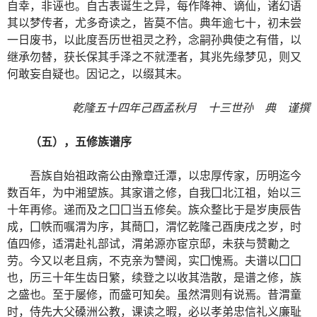
自幸，非诬也。自古表诞生之异，每作降神、谪仙，诸幻语
其以梦传者，尤多奇读之，皆莫不信。典年逾七十，初未尝
一日废书，以此度吾历世祖灵之矜，念嗣孙典使之有借，以
继承勿替，获长保其手泽之不就湮者，其兆先缘梦见，则又
何敢妄自疑也。因记之，以缀其末。
乾隆五十四年己酉孟秋月 十三世孙 典 谨撰
（五），五修族谱序
吾族自始祖政斋公由豫章迁潭，以忠厚传家，历明迄今
数百年，为中湘望族。其家谱之修，自我囗北江祖，始以三
十年再修。递而及之囗囗当五修矣。族众整比于是岁庚辰告
成，囗帙而嘱渭为序，其蕳囗，渭忆乾隆己酉庚戌之岁，时
值四修，适渭赴礼部试，渭弟源亦宦京邸，未获与赞勷之
劳。今又以老且病，不克亲为讐阅，实囗愧焉。夫谱以囗囗
也，历三十年生齿日繁，续登之以收其浩散，是谱之修，族
之盛也。至于屡修，而盛可知矣。虽然渭则有说焉。昔渭童
时，侍先大父磉洲公教，课读之暇，必以孝弟忠信礼义廉耻