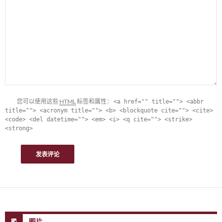
您可以使用这些
HTML
标签和属性：
<a href="" title=""> <abbr
title=""> <acronym title=""> <b> <blockquote cite=""> <cite>
<code> <del datetime=""> <em> <i> <q cite=""> <strike>
<strong>
图片