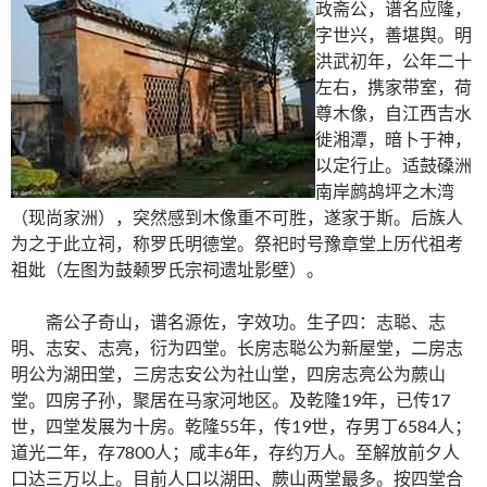
政斋公，谱名应隆，
字世兴，善堪舆。明
洪武初年，公年二十
左右，携家带室，荷
尊木像，自江西吉水
徙湘潭，暗卜于神，
以定行止。适鼓磉洲
南岸鹧鸪坪之木湾
（现尚家洲），突然感到木像重不可胜，遂家于斯。后族人
为之于此立祠，称罗氏明德堂。祭祀时号豫章堂上历代祖考
祖妣（左图为鼓颡罗氏宗祠遗址影壁）。
斋公子奇山，谱名源佐，字效功。生子四：志聪、志
明、志安、志亮，衍为四堂。长房志聪公为新屋堂，二房志
明公为湖田堂，三房志安公为社山堂，四房志亮公为蕨山
堂。四房子孙，聚居在马家河地区。及乾隆19年，已传17
世，四堂发展为十房。乾隆55年，传19世，存男丁6584人；
道光二年，存7800人；咸丰6年，存约万人。至解放前夕人
口达三万以上。目前人口以湖田、蕨山两堂最多。按四堂合