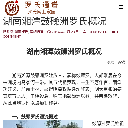
SKIP TO CONTENT
湖南湘潭鼓磉洲罗氏概况
世系卷
,
湖南罗氏
,
网络通谱
2014 年 6 月 23 日
LUOXUNSEN
1
COMMENT
湖南湘潭鼓磉洲罗氏概况
家元 钟荷
湖南湘潭鼓颡洲罗姓族人，素称鼓颡罗，大都聚居在今
株洲境内马家河一带。其五代祖罗瑶，一生不愿作官，而急
功好义，加惠士林，赢得明皇敕赐建坊旌表；明大臣张治感
其培育之恩，于瑶殁后，购官地鼓颡洲以葬，并亲建敕碑，
从此当地罗姓以鼓颡罗称著。
一，鼓颡罗氏源流概述
鼓磉洲罗氏始祖