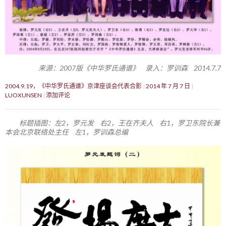
来源：2007版《中华罗氏通谱》 录入：罗训森 2014.7.7
2004.9.19，《中华罗氏通谱》京津座谈会代表合影
2014 年 7 月 7 日
LUOXUNSEN
添加评论
标题插图：左2，罗元发 右2，王在齐夫人 右1，罗卫东院长兼
本会北京联络处主任 左1，罗训森总编