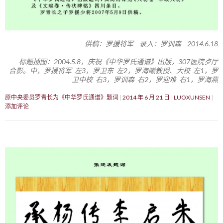
供稿：罗援将军 录入：罗训森 2014.6.18
标题插图：2004.5.8，庆祝《中华罗氏通谱》出版，307医院歺厅
合影。中，罗援将军 左3，罗卫东 左2，罗海曦教授、大校 左1，罗
卫中校 右3，罗训森 右2，罗迎难 右1，罗海燕
原中央委员罗青长为《中华罗氏通谱》题词
2014 年 6 月 21 日
LUOXUNSEN
添加评论