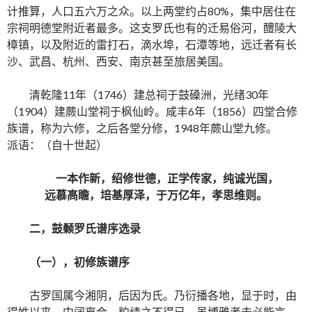
计推算，人口五六万之众。以上两堂约占80%，集中居住在
宗祠明德堂附近者最多。这支罗氏也有的迁易俗河，醴陵大
樟镇，以及附近的雷打石，滴水埠，石潭等地，远迁者有长
沙、武昌、杭州、西安、南京甚至旅居美国。
清乾隆11年（1746）建总祠于鼓磉洲，光绪30年
（1904）建蕨山堂祠于枫仙岭。咸丰6年（1856）四堂合修
族谱，称为六修，之后各堂分修，1948年蕨山堂九修。
派语：（自十世起）
一本作新，绍修世德，正学传家，纯诚光国，
远慕高瞻，培基厚泽，于万亿年，孝思维则。
二，鼓颡罗氏谱序选录
（一），初修族谱序
古罗国属今湘阴，后因为氏。乃衍播各地，显于时，由
得姓以来，中阔离合，粕绩之不得已，虽博雅者未必能言。