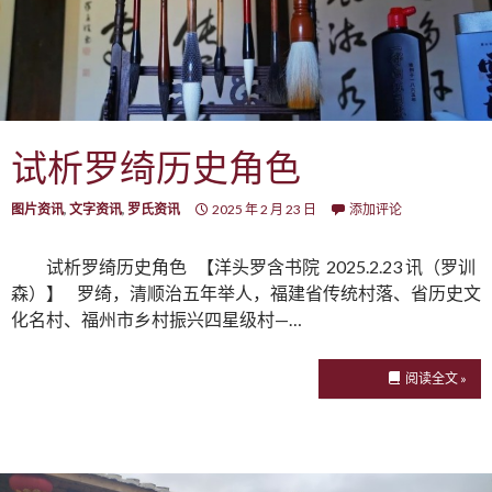
试析罗绮历史角色
图片资讯
,
文字资讯
,
罗氏资讯
2025 年 2 月 23 日
添加评论
试析罗绮历史角色 【洋头罗含书院 2025.2.23 讯（罗训
森）】 罗绮，清顺治五年举人，福建省传统村落、省历史文
化名村、福州市乡村振兴四星级村—…
阅读全文 »