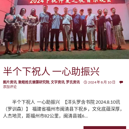
半个下祝人 一心助振兴
图片资讯
,
敦睦姓氏谱牒研究院
,
文字资讯
,
罗氏资讯
2024 年 8 月 10 日
添加评论
半个下祝人 一心助振兴 【洋头罗含书院 2024.8.10讯
（罗训森）】 福建省福州市闽清县下祝乡，文化底蕴深厚，
人杰地灵，距福州市82公里，闽清县城6…