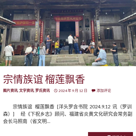
宗情族谊 榴莲飘香
图片资讯
,
文字资讯
,
罗氏资讯
2024 年 9 月 12 日
添加评论
宗情族谊 榴莲飘香 [洋头罗含书院 2024.9.12 讯（罗训
森）] 经《下祝乡志》顾问、福建省炎黄文化研究会常务副
会长马照南（省文明…