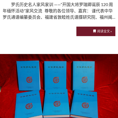
罗氏历史名人家风家训 ——“开国大将罗瑞卿诞辰 120 周
年缅怀活动”家风交流 尊敬的各位领导、嘉宾： 谨代表中华
罗氏通谱编纂委员会、福建省敦睦姓氏谱牒研究院、福州闽…
阅读全文 »