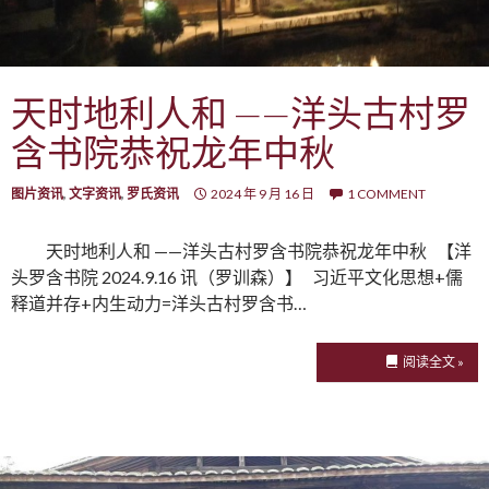
天时地利人和 ——洋头古村罗
含书院恭祝龙年中秋
图片资讯
,
文字资讯
,
罗氏资讯
2024 年 9 月 16 日
1 COMMENT
天时地利人和 ——洋头古村罗含书院恭祝龙年中秋 【洋
头罗含书院 2024.9.16 讯（罗训森）】 习近平文化思想+儒
释道并存+内生动力=洋头古村罗含书…
阅读全文 »