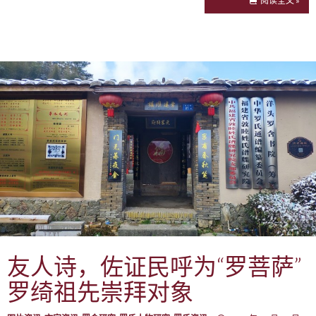
阅读全文 »
友人诗，佐证民呼为“罗菩萨”
罗绮祖先崇拜对象