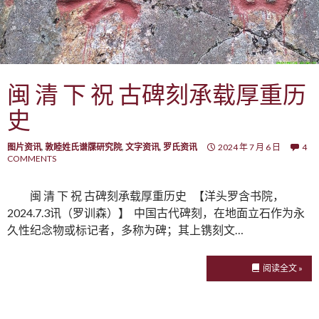
闽 清 下 祝 古碑刻承载厚重历
史
图片资讯
,
敦睦姓氏谱牒研究院
,
文字资讯
,
罗氏资讯
2024 年 7 月 6 日
4
COMMENTS
闽 清 下 祝 古碑刻承载厚重历史 【洋头罗含书院，
2024.7.3讯（罗训森）】 中国古代碑刻，在地面立石作为永
久性纪念物或标记者，多称为碑；其上镌刻文…
阅读全文 »