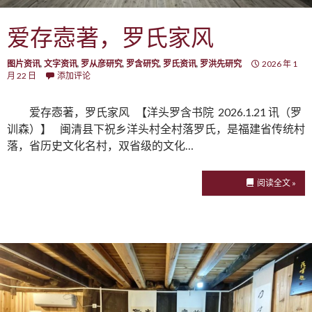
爱存悫著，罗氏家风
图片资讯
,
文字资讯
,
罗从彦研究
,
罗含研究
,
罗氏资讯
,
罗洪先研究
2026 年 1
月 22 日
添加评论
爱存悫著，罗氏家风 【洋头罗含书院 2026.1.21 讯（罗
训森）】 闽清县下祝乡洋头村全村落罗氏，是福建省传统村
落，省历史文化名村，双省级的文化…
阅读全文 »