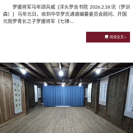
罗援将军马年颂兵威 [洋头罗含书院 2026.2.18 讯（罗训
森）] 马年元日，收到中华罗氏通谱编纂委员会顾问、开国
元勋罗青长之子罗援将军《七律·…
阅读全文 »