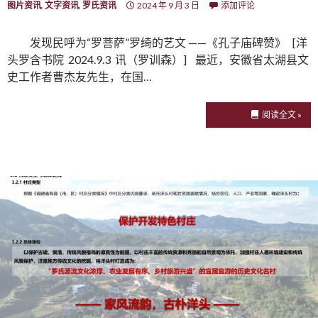
图片资讯
,
文字资讯
,
罗氏资讯
2024 年 9 月 3 日
添加评论
发现民呼为“罗菩萨”罗绮的艺文 ——《孔子庙碑赞》 [洋
头罗含书院 2024.9.3 讯（罗训森）] 最近，安徽省太湖县文
史工作者曹杰友先生，在国…
阅读全文 »