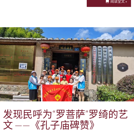
阅读全文 »
发现民呼为“罗菩萨”罗绮的艺
文 ——《孔子庙碑赞》