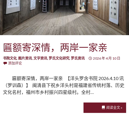
匾额寄深情，两岸一家亲
书院文化
,
图片资讯
,
文字资讯
,
罗氏文化研究
,
罗氏资讯
2026 年 4 月 10 日
添加评论
匾额寄深情，两岸一家亲 【洋头罗含书院 2026.4.10 讯
（罗训森）】 闽清县下祝乡洋头村是福建省传统村落、历史
文化名村，福州市乡村振兴四星级村。全村…
阅读全文 »