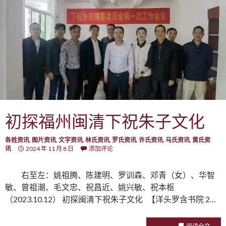
初探福州闽清下祝朱子文化
各姓资讯
,
图片资讯
,
文字资讯
,
林氏资讯
,
罗氏资讯
,
许氏资讯
,
马氏资讯
,
黄氏资
讯
2024 年 11 月 8 日
添加评论
右至左：姚祖腾、陈建明、罗训森、邓青（女）、华智
敏、曾祖潮、毛文忠、祝昌近、姚兴敏、祝本枢
（2023.10.12） 初探闽清下祝朱子文化 【洋头罗含书院 2…