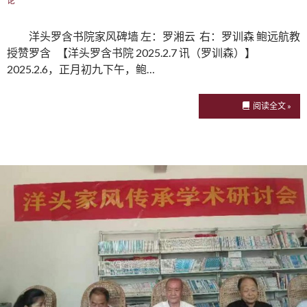
论
洋头罗含书院家风碑墙 左：罗湘云 右：罗训森 鲍远航教
授赞罗含 【洋头罗含书院 2025.2.7 讯（罗训森）】
2025.2.6，正月初九下午，鲍…
阅读全文 »