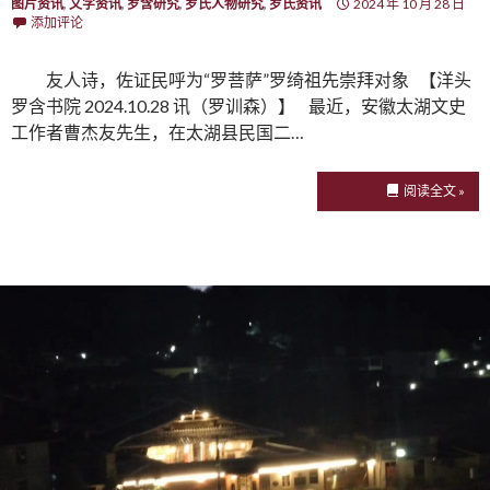
图片资讯
,
文字资讯
,
罗含研究
,
罗氏人物研究
,
罗氏资讯
2024 年 10 月 28 日
添加评论
友人诗，佐证民呼为“罗菩萨”罗绮祖先崇拜对象 【洋头
罗含书院 2024.10.28 讯（罗训森）】 最近，安徽太湖文史
工作者曹杰友先生，在太湖县民国二…
阅读全文 »