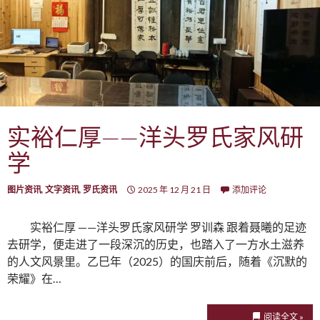
实裕仁厚——洋头罗氏家风研
学
图片资讯
,
文字资讯
,
罗氏资讯
2025 年 12 月 21 日
添加评论
实裕仁厚 ——洋头罗氏家风研学 罗训森 跟着聂曦的足迹
去研学，便走进了一段深沉的历史，也踏入了一方水土滋养
的人文风景里。乙巳年（2025）的国庆前后，随着《沉默的
荣耀》在…
阅读全文 »