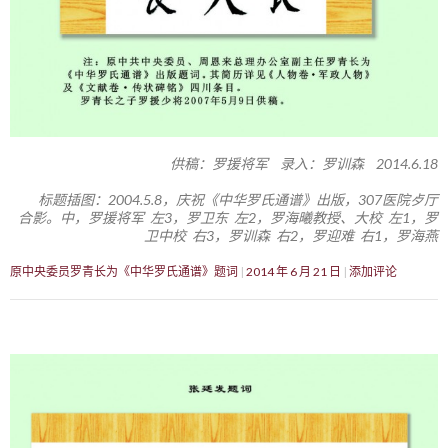
供稿：罗援将军 录入：罗训森 2014.6.18
标题插图：2004.5.8，庆祝《中华罗氏通谱》出版，307医院歺厅
合影。中，罗援将军 左3，罗卫东 左2，罗海曦教授、大校 左1，罗
卫中校 右3，罗训森 右2，罗迎难 右1，罗海燕
原中央委员罗青长为《中华罗氏通谱》题词
2014 年 6 月 21 日
添加评论