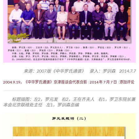
来源：2007版《中华罗氏通谱》 录入：罗训森 2014.7.7
2004.9.19，《中华罗氏通谱》京津座谈会代表合影
2014 年 7 月 7 日
添加评论
标题插图：左2，罗元发 右2，王在齐夫人 右1，罗卫东院长兼
本会北京联络处主任 左1，罗训森总编