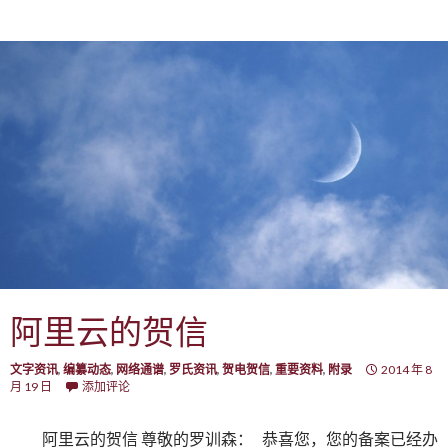
阿里云的贺信
文字资讯
,
编纂动态
,
网络通谱
,
罗氏资讯
,
贺电贺信
,
重要资料
,
附录
2014 年 8
月 19 日
添加评论
阿里云的贺信 尊敬的罗训森： 恭喜您，您的备案已经办