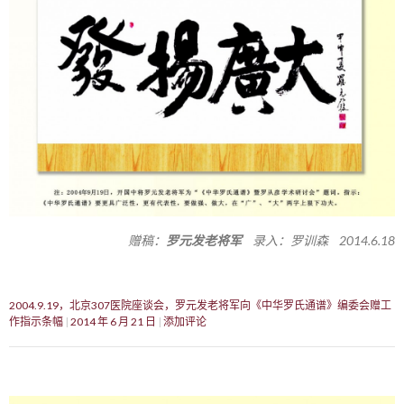
赠稿：
罗元发老将军
录入：罗训森 2014.6.18
2004.9.19，北京307医院座谈会，罗元发老将军向《中华罗氏通谱》编委会赠工
作指示条幅
2014 年 6 月 21 日
添加评论