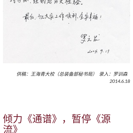
供稿：王海青大校（总装备部秘书局） 录入：罗训森
2014.6.18
倾力《通谱》，暂停《源
流》