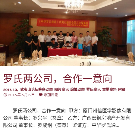
罗氏两公司，合作一意向
2016.10，武夷山论坛筹备动态
,
图片资讯
,
编纂动态
,
罗氏资讯
,
重要资料
,
附录
2016 年 6 月 8 日
添加评论
罗氏两公司，合作一意向 甲方：厦门州信医学影像有限
公司 董事长：罗兴平（签章） 乙方：广西宏纲房地产开发有
限公司 董事长：罗成纲（签章） 鉴证方：中华罗氏通…