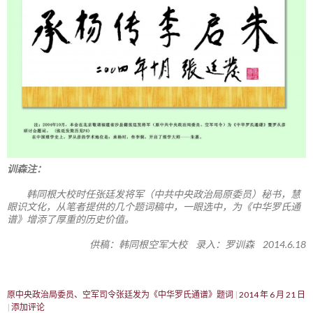
训森注：
韩同根大校时任张廷发将军（中共中央政治局原委员）秘书，慧
眼识文化，从笔者提供的几个题词稿中，一眼选中，为《中华罗氏通
谱》增添了厚重的历史价值。
供稿：韩同根空军大校 录入：罗训森 2014.6.18
原中央政治局委员、空军司令张廷发为《中华罗氏通谱》题词
2014 年 6 月 21 日
添加评论