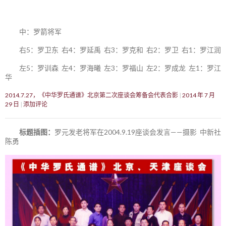
中：罗箭将军
右5：罗卫东 右4：罗延禹 右3：罗克和 右2：罗卫 右1：罗江润
左5：罗训森 左4：罗海曦 左3：罗福山 左2：罗成龙 左1：罗江
华
2014.7.27，《中华罗氏通谱》北京第二次座谈会筹备会代表合影
2014 年 7 月
29 日
添加评论
标题插图：
罗元发老将军在2004.9.19座谈会发言——摄影 中新社
陈勇