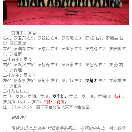
前排中：罗 箭
右6：罗卫东 右5：罗亚拉 右4：罗海曦 右3：罗 江 右2：罗锡主 右
1：傅氏嘉宾
左6：罗训森 左5：罗成龙 左4：罗国冰 左3：罗成纲 左2：罗庆国 左
1：罗胜前
二排右中：罗 华
右6：罗发银 右5：罗扬锋 右4：罗汉泉 右3：罗在砚 右2：罗 芬 右
1：罗真理
二排左中：罗文举
左6：罗泰贵 左5：罗树丰 左4：罗江超 左3：
罗楚湘
左2：罗泰雄 左
1：罗柏青
三排从右往左：
罗卫、罗刚、罗勋、罗川
、
罗学怡、
罗星、罗江润、罗福山、
待补
、
罗海燕（女）、罗奉、
待补、待补。
注：2014.10.26，摄于丰台总后北京基地会议室。
训森注：
敬请认识以上“待补”代表名字的网友，在评论中补上，特向这些