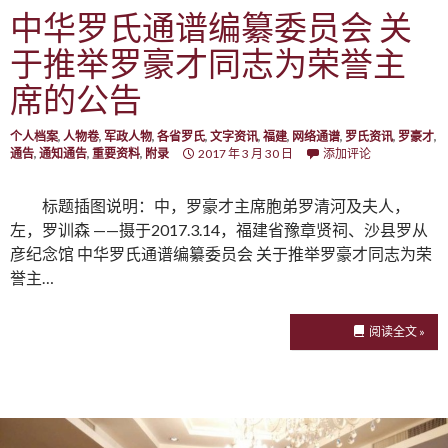
中华罗氏通谱编纂委员会 关
于推举罗豪才同志为荣誉主
席的公告
个人档案
,
人物卷
,
军政人物
,
各省罗氏
,
文字资讯
,
福建
,
网络通谱
,
罗氏资讯
,
罗豪才
,
通告
,
通知通告
,
重要资料
,
附录
2017 年 3 月 30 日
添加评论
标题插图说明：中，罗豪才主席胞弟罗清河及夫人，
左，罗训森 ——摄于2017.3.14，福建省豫章贤祠、沙县罗从
彦纪念馆 中华罗氏通谱编纂委员会 关于推举罗豪才同志为荣
誉主…
阅读全文 »