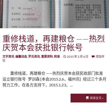
重修栈道，再建粮仓 ——热烈
庆贺本会获批银行帐号
文字资讯
,
编纂动态
,
罗氏资讯
,
重要资料
,
附录
2015 年 2 月 6 日
添加评
论
重修栈道，再建粮仓 ——热烈庆贺本会获民政部门批准
设立银行账号 罗训森 [本会2015.2.6，福州讯] 经过三个多月
努力工作，在各方支持下，2015.1.23，…
阅读全文 »