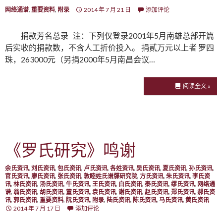
网络通谱
,
重要资料
,
附录
2014 年 7 月 21 日
添加评论
捐款芳名总录 注：下列仅登录2001年5月南雄总部开篇
后实收的捐款数，不含人工折价投入。 捐贰万元以上者 罗四
珠，263000元（另捐2000年5月南昌会议…
阅读全文 »
《罗氏研究》鸣谢
余氏资讯
,
刘氏资讯
,
包氏资讯
,
卢氏资讯
,
各姓资讯
,
吴氏资讯
,
夏氏资讯
,
孙氏资讯
,
官氏资讯
,
廖氏资讯
,
张氏资讯
,
敦睦姓氏谱牒研究院
,
方氏资讯
,
朱氏资讯
,
李氏资
讯
,
林氏资讯
,
汤氏资讯
,
牛氏资讯
,
王氏资讯
,
白氏资讯
,
秦氏资讯
,
缪氏资讯
,
网络通
谱
,
翁氏资讯
,
胡氏资讯
,
董氏资讯
,
袁氏资讯
,
谢氏资讯
,
赵氏资讯
,
郑氏资讯
,
郝氏资
讯
,
郭氏资讯
,
重要资料
,
阮氏资讯
,
附录
,
陆氏资讯
,
陈氏资讯
,
马氏资讯
,
黄氏资讯
2014 年 7 月 17 日
添加评论