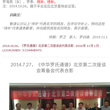
罗海燕（女）、罗奉、
待补、待补。
注：2014.10.26，摄于丰台总后北京基地会议室。
训森注：
敬请认识以上“待补”代表名字的网友，在评论中补上，特向这些
“待补”代表谨表歉意，并向提供其姓名的网友，表示谢意。
供稿：罗卫 录入：罗训森 2014.11.1
2014.10.26，《罗氏通谱》北京第二次座谈会代表合影
2014 年 11 月 1 日
LUOXUNSEN
5 COMMENTS
2014.7.27，《中华罗氏通谱》北京第二次座谈
会筹备会代表合影