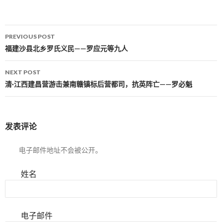
PREVIOUS POST
Post navigation
福建沙县北乡罗氏义民——罗应元等九人
NEXT POST
清·江西建昌营游击兼南赣镇标后营都司，抗英阵亡——罗必魁
发表评论
电子邮件地址不会被公开。
姓名
电子邮件