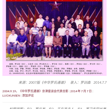
来源：2007版《中华罗氏通谱》 录入：罗训森 2014.7.7
2004.9.19，《中华罗氏通谱》京津座谈会代表合影
2014 年 7 月 7 日
LUOXUNSEN
添加评论
标题插图：左2，罗元发 右2，王在齐夫人 右1，罗卫东院长兼