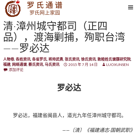
SKIP TO CONTENT
清·漳州城守都司（正四
品），渡海剿捕，殉职台湾
——罗必达
人物卷
,
各姓资讯
,
各省罗氏
,
将帅武勇
,
张氏资讯
,
徐氏资讯
,
敦睦姓氏谱牒研究院
,
福建
,
网络通谱
,
蔡氏资讯
,
马氏资讯
2015 年 7 月 14 日
LUOXUNSEN
添加评论
罗必达
罗必达，福建省闽县人，道光九年任漳州城守都司。
——〔清〕《福建通志·国朝武职》