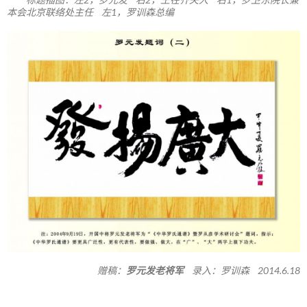
本会北京联络处主任 左1，罗训森总编
赠稿：
罗元发老将军
录入：罗训森 2014.6.18