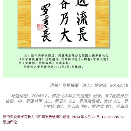
供稿：罗援将军 录入：罗训森 2014.6.18
标题插图：2004.5.8，庆祝《中华罗氏通谱》出版，307医院歺厅
合影。中，罗援将军 左3，罗卫东 左2，罗海曦教授、大校 左1，罗
卫中校 右3，罗训森 右2，罗迎难 右1，罗海燕
原中央委员罗青长为《中华罗氏通谱》题词
2014 年 6 月 21 日
LUOXUNSEN
添加评论