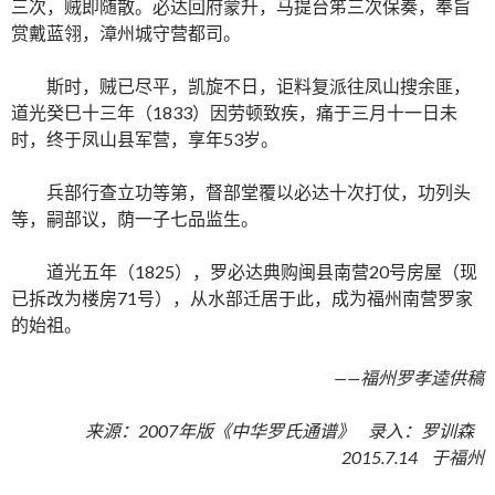
三次，贼即随散。必达回府蒙升，马提台笫三次保奏，奉旨
赏戴蓝翎，漳州城守营都司。
斯时，贼已尽平，凯旋不日，讵料复派往凤山搜余匪，
道光癸巳十三年（1833）因劳顿致疾，痛于三月十一日未
时，终于凤山县军营，享年53岁。
兵部行查立功等第，督部堂覆以必达十次打仗，功列头
等，嗣部议，荫一子七品监生。
道光五年（1825），罗必达典购闽县南营20号房屋（现
已拆改为楼房71号），从水部迁居于此，成为福州南营罗家
的始祖。
——福州罗孝逵供稿
来源：2007年版《中华罗氏通谱》 录入：罗训森
2015.7.14 于福州