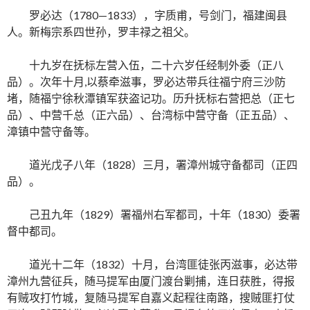
罗必达（1780—1833），字质甫，号剑门，福建闽县
人。新梅宗系四世孙，罗丰禄之祖父。
十九岁在抚标左营入伍，二十六岁任经制外委（正八
品）。次年十月,以蔡牵滋事，罗必达带兵往福宁府三沙防
堵，随福宁徐秋潭镇军获盗记功。历升抚标右营把总（正七
品）、中营千总（正六品）、台湾标中营守备（正五品）、
漳镇中营守备等。
道光戊子八年（1828）三月，署漳州城守备都司（正四
品）。
己丑九年（1829）署福州右军都司，十年（1830）委署
督中都司。
道光十二年（1832）十月，台湾匪徒张丙滋事，必达带
漳州九营征兵，随马提军由厦门渡台剿捕，连日获胜，得报
有贼攻打竹城，复随马提军自嘉义起程往南路，搜贼匪打仗