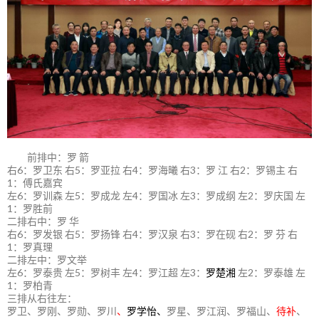
前排中：罗 箭
右6：罗卫东 右5：罗亚拉 右4：罗海曦 右3：罗 江 右2：罗锡主 右
1：傅氏嘉宾
左6：罗训森 左5：罗成龙 左4：罗国冰 左3：罗成纲 左2：罗庆国 左
1：罗胜前
二排右中：罗 华
右6：罗发银 右5：罗扬锋 右4：罗汉泉 右3：罗在砚 右2：罗 芬 右
1：罗真理
二排左中：罗文举
左6：罗泰贵 左5：罗树丰 左4：罗江超 左3：
罗楚湘
左2：罗泰雄 左
1：罗柏青
三排从右往左：
罗卫、罗刚、罗勋、罗川
、
罗学怡、
罗星、罗江润、罗福山、
待补
、