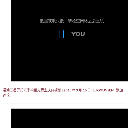
潮汕五邑罗氏汇宗祠重光晋主庆典视频
2015 年 3 月 16 日
LUOXUNSEN
添加
评论