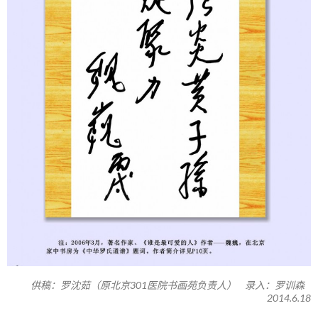
供稿：罗沈茹（原北京301医院书画苑负责人） 录入：罗训森
2014.6.18