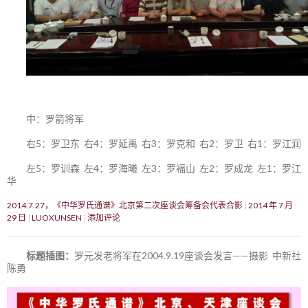
中：罗箭将军
右5：罗卫东 右4：罗延禹 右3：罗克和 右2：罗卫 右1：罗江润
左5：罗训森 左4：罗海曦 左3：罗福山 左2：罗成龙 左1：罗江
华
2014.7.27，《中华罗氏通谱》北京第二次座谈会筹备会代表合影
2014 年 7 月
29 日
LUOXUNSEN
添加评论
标题插图：
罗元发老将军在2004.9.19座谈会发言——摄影 中新社
陈勇