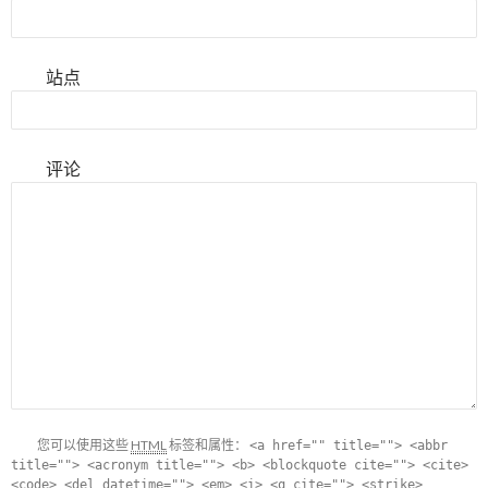
站点
评论
您可以使用这些
HTML
标签和属性：
<a href="" title=""> <abbr
title=""> <acronym title=""> <b> <blockquote cite=""> <cite>
<code> <del datetime=""> <em> <i> <q cite=""> <strike>