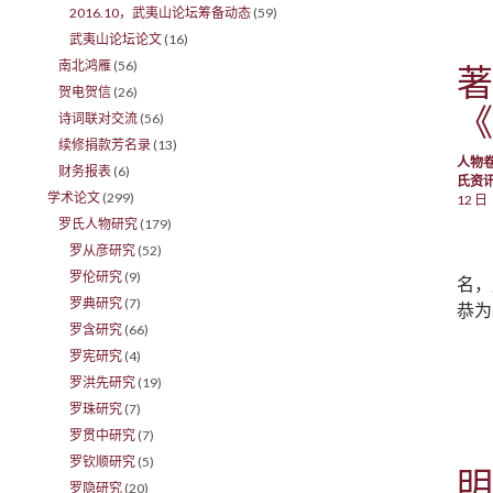
2016.10，武夷山论坛筹备动态
(59)
武夷山论坛论文
(16)
南北鸿雁
(56)
著
贺电贺信
(26)
《
诗词联对交流
(56)
续修捐款芳名录
(13)
人物
财务报表
(6)
氏资
学术论文
(299)
12 日
罗氏人物研究
(179)
罗从彦研究
(52)
罗伦研究
(9)
名，
罗典研究
(7)
恭为
罗含研究
(66)
罗宪研究
(4)
罗洪先研究
(19)
罗珠研究
(7)
罗贯中研究
(7)
罗钦顺研究
(5)
明
罗隐研究
(20)