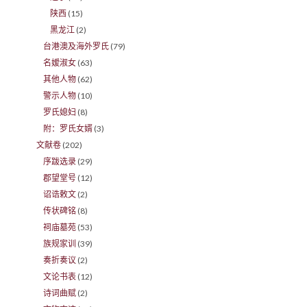
陕西
(15)
黑龙江
(2)
台港澳及海外罗氏
(79)
名嫒淑女
(63)
其他人物
(62)
警示人物
(10)
罗氏媳妇
(8)
附：罗氏女婿
(3)
文献卷
(202)
序跋选录
(29)
郡望堂号
(12)
诏诰敕文
(2)
传状碑铭
(8)
祠庙墓苑
(53)
族规家训
(39)
奏折奏议
(2)
文论书表
(12)
诗词曲赋
(2)