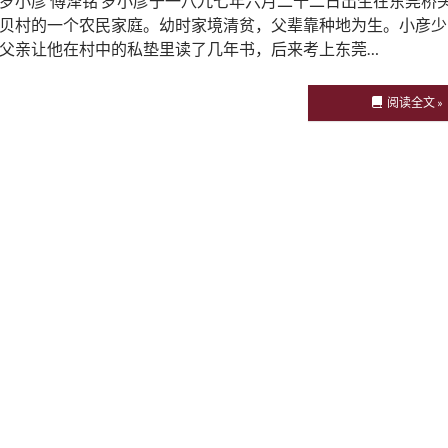
罗小彦 傅泽铭 罗小彦于一八九七年六月二十二日出生在东莞桥
贝村的一个农民家庭。幼时家境清贫，父辈靠种地为生。小彦少
父亲让他在村中的私垫里读了几年书，后来考上东莞…
阅读全文 »