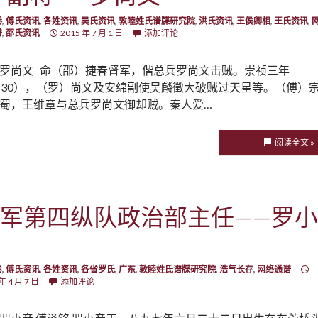
卷
,
傅氏资讯
,
各姓资讯
,
吴氏资讯
,
敦睦姓氏谱牒研究院
,
洪氏资讯
,
王侯卿相
,
王氏资讯
,
谱
,
邵氏资讯
2015 年 7 月 1 日
添加评论
罗尚文 命（邵）捷春督军，偕总兵罗尚文击贼。崇祯三年
630），（罗）尚文及安绵副使吴麟徵大破贼过天星等。（傅）
蜀，王维章与总兵罗尚文御却贼。秦人爱…
阅读全文 »
军第四纵队政治部主任——罗小
卷
,
傅氏资讯
,
各姓资讯
,
各省罗氏
,
广东
,
敦睦姓氏谱牒研究院
,
浩气长存
,
网络通谱
年 4 月 7 日
添加评论