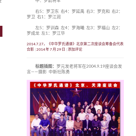
头
中：罗箭将军
右5：罗卫东 右4：罗延禹 右3：罗克和 右2：
罗卫 右1：罗江润
左5：罗训森 左4：罗海曦 左3：罗福山 左2：
罗成龙 左1：罗江华
2014.7.27，《中华罗氏通谱》北京第二次座谈会筹备会代表
合影
2014 年 7 月 29 日
添加评论
标题插图：
罗元发老将军在2004.9.19座谈会发
言——摄影 中新社陈勇