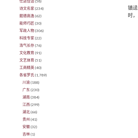
仕进佳话
(58)
镇迳
诗文名家
(234)
时，
懿德高逸
(62)
能师巧匠
(30)
军政人物
(306)
科技专家
(22)
浩气长存
(76)
文化教育
(91)
文艺体育
(51)
工商精英
(40)
各省罗氏
(1,789)
川渝
(188)
广东
(230)
湖南
(384)
江西
(299)
湖北
(66)
贵州
(41)
安徽
(32)
吉林
(1)