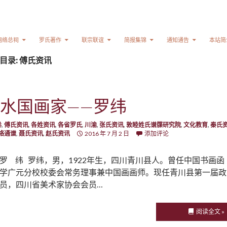
网络总祠
罗氏著作
联宗联谊
简报集锦
通知通告
本站简
目录: 傅氏资讯
水国画家——罗纬
卷
,
傅氏资讯
,
各姓资讯
,
各省罗氏
,
川渝
,
张氏资讯
,
敦睦姓氏谱牒研究院
,
文化教育
,
秦氏
络通谱
,
聂氏资讯
,
赵氏资讯
2016 年 7 月 2 日
添加评论
罗 纬 罗纬，男，1922年生，四川青川县人。曾任中国书画函
学广元分校校委会常务理事兼中国画画师。现任青川县第一届政
员，四川省美术家协会会员…
阅读全文 »