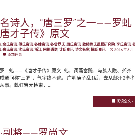
名诗人，“唐三罗”之一——罗虬
唐才子传》原文
卷
,
余氏资讯
,
傅氏资讯
,
各姓资讯
,
各省罗氏
,
周氏资讯
,
敦睦姓氏谱牒研究院
,
李氏资讯
,
讯
,
来氏资讯
,
沈氏资讯
,
浙江
,
网络通谱
,
计氏资讯
,
诗文名家
,
陈氏资讯
2016 年 3 月
添加评论
罗 虬 ——《唐才子传》原文 虬，词藻富赡，与族人隐、邺齐
咸通间称“三罗”，气宇终不逮。 广明庚子乱1后，去从鄜州2李孝
从事。虬狂宕无检束，…
阅读全文 »
·副将——罗尚文