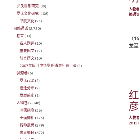
罗氏世系研究
(39)
人物
罗氏文化研究
(106)
络通
书院文化
(21)
网络通谱
(2,730)
卷首
(33)
（1
名人题词
(10)
龙至
重要图文
(12)
前言序文
(10)
2007年版《中华罗氏通谱》总目录
(1)
渊源卷
(6)
罗氏起源
(2)
播迁分布
(2)
红
发展简史
(1)
彦
人物卷
(2,348)
鸿儒硕彦
(56)
王侯卿相
(175)
人物
2015 
将帅武勇
(279)
忠义循良
(672)