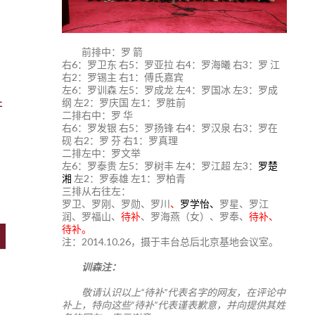
前排中：罗 箭
右6：罗卫东 右5：罗亚拉 右4：罗海曦 右3：罗 江
右2：罗锡主 右1：傅氏嘉宾
左6：罗训森 左5：罗成龙 左4：罗国冰 左3：罗成
纲 左2：罗庆国 左1：罗胜前
杜
二排右中：罗 华
右6：罗发银 右5：罗扬锋 右4：罗汉泉 右3：罗在
砚 右2：罗 芬 右1：罗真理
二排左中：罗文举
左6：罗泰贵 左5：罗树丰 左4：罗江超 左3：
罗楚
湘
左2：罗泰雄 左1：罗柏青
三排从右往左：
罗卫、罗刚、罗勋、罗川
、
罗学怡、
罗星、罗江
润、罗福山、
待补
、罗海燕（女）、罗奉、
待补、
待补。
注：2014.10.26，摄于丰台总后北京基地会议室。
训森注：
敬请认识以上“待补”代表名字的网友，在评论中
补上，特向这些“待补”代表谨表歉意，并向提供其姓