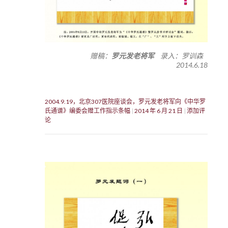
赠稿：
罗元发老将军
录入：罗训森
2014.6.18
2004.9.19，北京307医院座谈会，罗元发老将军向《中华罗
氏通谱》编委会赠工作指示条幅
2014 年 6 月 21 日
添加评
论