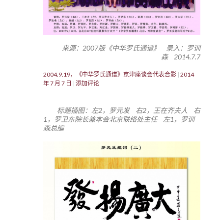
来源：2007版《中华罗氏通谱》 录入：罗训
森 2014.7.7
2004.9.19，《中华罗氏通谱》京津座谈会代表合影
2014
年 7 月 7 日
添加评论
标题插图：左2，罗元发 右2，王在齐夫人 右
1，罗卫东院长兼本会北京联络处主任 左1，罗训
森总编