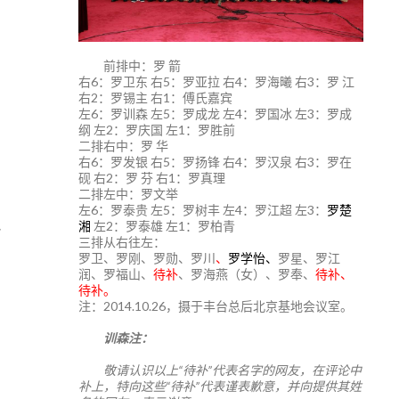
前排中：罗 箭
右6：罗卫东 右5：罗亚拉 右4：罗海曦 右3：罗 江
右2：罗锡主 右1：傅氏嘉宾
左6：罗训森 左5：罗成龙 左4：罗国冰 左3：罗成
纲 左2：罗庆国 左1：罗胜前
二排右中：罗 华
右6：罗发银 右5：罗扬锋 右4：罗汉泉 右3：罗在
砚 右2：罗 芬 右1：罗真理
二排左中：罗文举
左6：罗泰贵 左5：罗树丰 左4：罗江超 左3：
罗楚
地
湘
左2：罗泰雄 左1：罗柏青
三排从右往左：
罗卫、罗刚、罗勋、罗川
、
罗学怡、
罗星、罗江
润、罗福山、
待补
、罗海燕（女）、罗奉、
待补、
待补。
注：2014.10.26，摄于丰台总后北京基地会议室。
训森注：
敬请认识以上“待补”代表名字的网友，在评论中
补上，特向这些“待补”代表谨表歉意，并向提供其姓