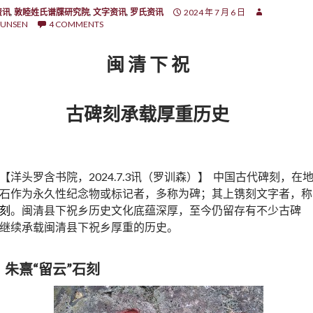
资讯
,
敦睦姓氏谱牒研究院
,
文字资讯
,
罗氏资讯
2024 年 7 月 6 日
UNSEN
4 COMMENTS
闽
清
下
祝
古碑刻承载厚重历史
【洋头罗含书院，2024.7.3讯（罗训森）】 中国古代碑刻，在
石作为永久性纪念物或标记者，多称为碑；其上镌刻文字者，称
刻
。闽清县下祝乡历史文化底蕴深厚，至今仍留存有不少古碑
继续承载闽清县下祝乡厚重的历史。
、
朱熹“留云”石刻