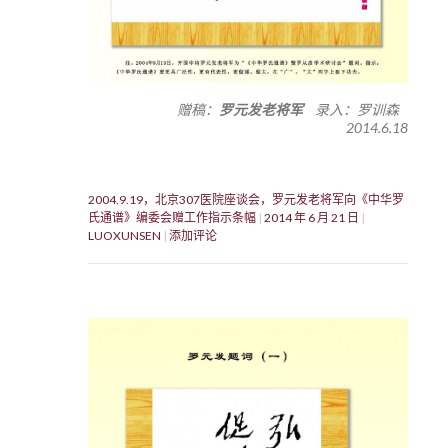
赠稿：
罗元发老将军
录入：罗训森
2014.6.18
2004.9.19，北京307医院座谈会，罗元发老将军向《中华罗
氏通谱》编委会赠工作指示条幅
2014 年 6 月 21 日
LUOXUNSEN
添加评论