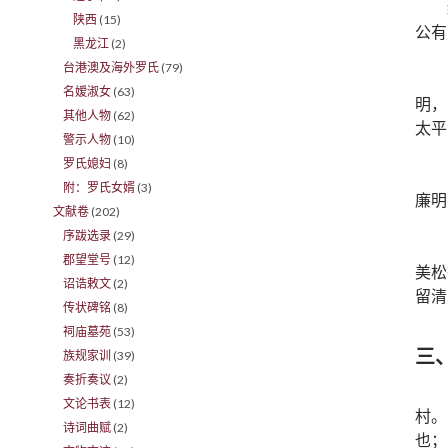
陕西
(15)
公有
黑龙江
(2)
台港澳及海外罗氏
(79)
名嫒淑女
(63)
明，
其他人物
(62)
太平
警示人物
(10)
罗氏媳妇
(8)
附：罗氏女婿
(3)
廉明
文献卷
(202)
序跋选录
(29)
郡望堂号
(12)
美松
诏诰敕文
(2)
留清
传状碑铭
(8)
祠庙墓苑
(53)
三
族规家训
(39)
奏折奏议
(2)
文论书表
(12)
村。
诗词曲赋
(2)
也；