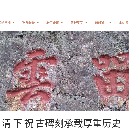
网络总祠
罗氏著作
联宗联谊
简报集锦
通知通告
本站简
 清 下 祝 古碑刻承载厚重历史