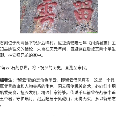
石刻位于闽清县下祝乡后峰村。佐证清乾隆七年《闽清县志》主
知县姚循义的结论：朱熹在庆元年间，曾避迹在后峰其两个学生
卿、林安卿兄弟的家中。
“留云”石刻存世，将下祝乡的历史，直溯至宋代。
编者注
：“留云”指的是角色闲云，即留云借风真君，这是一个具
厚背景故事和人物关系的角色。闲云擅使机关奇术，心向红尘烟
酷爱美食，擅长发明，精通仙家符箓。传说千年前曾在战争中追
王帝君，守护璃月，战后隐居于奥藏山，无拘无束，多以鹤形态
。