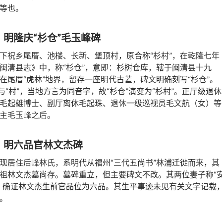
等也。
、
明隆庆“杉仓”毛玉峰碑
下祝乡尾厝、池楼、长新、堡顶村，原合称“杉村”，在乾隆七年
闽清县志》中，称“杉仓”，意即：杉树仓库，辖于闽清县十九
在尾厝“虎林”地界，留存一座明代古蒫，碑文明确刻写“杉仓”。
”与“村”，当地方言为同音字，故“杉仓”演变为“杉村”。正厅级退休
毛起雄博士、副厅离休毛起珠、退休一级巡视员毛文航（女）等
主毛玉峰之后。
、
明六品官林文杰碑
现居住后峰林氏，系明代从福州“三代五尚书”林浦迁徙而来，其
祖林文杰墓尚存。墓碑重立，但主要碑文不改。其两位妻子称“
，确证林文杰生前官品位为六品。其生平事迹未见有关文字记载
。