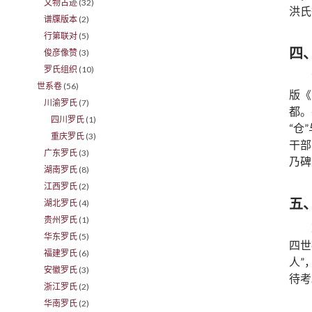
文物古迹
(32)
洪氏
谱牒版本
(2)
行第联对
(5)
四
俊彦像赞
(3)
罗氏组织
(10)
世系卷
(56)
版《
川渝罗氏
(7)
都。
四川罗氏
(1)
“仓
重庆罗氏
(3)
干部
广东罗氏
(3)
乃碑
湖南罗氏
(8)
江西罗氏
(2)
五
湖北罗氏
(4)
贵州罗氏
(1)
华东罗氏
(5)
四世
福建罗氏
(6)
人”
安徽罗氏
(3)
待考
浙江罗氏
(2)
华南罗氏
(2)