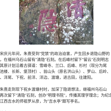
宋庆元年间，朱熹受到“党禁”的政治迫害，产生回乡退隐山野的
，在福州乌石山留有“清隐”石刻。在后峰村留下“留云”石刻明志
其原计划沿着古驿道：雪峰寺、兰口、后峰、杉村（现分为尾
池楼、长新、堡顶村）、翁山头（原名洪山头）、罗山、后岭、
、洋尾、下祝、前洋、洋边、渡塘，进古田，往建阳。
朱熹走到现下祝乡渡塘村时，加深了隐退想法，继福州乌石山
再次留下“清隐”石刻，创办“明理书院”，传播其理学理念；为纪
江西吉水的师祖罗从彦，为“吉水亭”题写亭名。