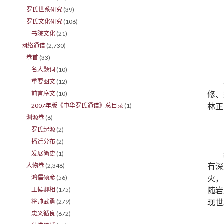
罗氏世系研究
(39)
罗氏文化研究
(106)
书院文化
(21)
网络通谱
(2,730)
卷首
(33)
名人题词
(10)
重要图文
(12)
修、
前言序文
(10)
林正
2007年版《中华罗氏通谱》总目录
(1)
渊源卷
(6)
罗氏起源
(2)
播迁分布
(2)
发展简史
(1)
有深
人物卷
(2,348)
火，
鸿儒硕彦
(56)
随岩
王侯卿相
(175)
现世
将帅武勇
(279)
忠义循良
(672)