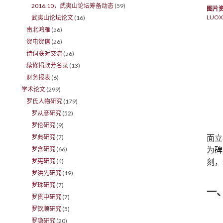
2016.10，武夷山论坛筹备动态
(59)
图片
LUOX
武夷山论坛论文
(16)
南北鸿雁
(56)
贺电贺信
(26)
诗词联对交流
(56)
续修捐款芳名录
(13)
财务报表
(6)
学术论文
(299)
罗氏人物研究
(179)
罗从彦研究
(52)
罗伦研究
(9)
面立
罗典研究
(7)
为
碑
罗含研究
(66)
刻，
罗宪研究
(4)
罗洪先研究
(19)
罗珠研究
(7)
一
罗贯中研究
(7)
罗钦顺研究
(5)
罗隐研究
(20)