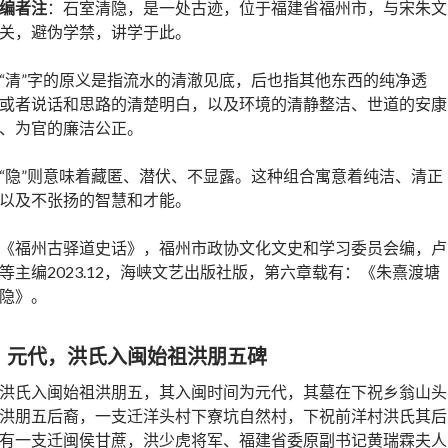
编者注
：石室清隐，是一处古迹，位于福建省福州市，与宋朱文
关，避伪学禁，讲学于此。
“清”字的原义是指流水的清澈见底，后也指其他东西的纯净透
或者说话和思路的清楚明白，以及环境的清静整洁、世道的安康
、为官的廉洁公正。
“隐”则意味着藏匿、潜伏、不显露。这种组合寓意着纯洁、清正
以及不张扬的智慧和才能。
《福州古驿道史话》，福州市政协文化文史和学习委员会编，卢
等主编2023.12，海峡文艺出版社版，第六章载有：《朱熹渡塘
隐》。
、
元代，洪氏入闽始祖洪朋五碑
洪氏入闽始祖洪朋五，其入闽时间为元代，其墓在下祝乡翁山头
洪朋五后裔，一支迁洋头村下寮坑自然村，下祝前洋村洪氏其后
有一支迁闽侯甘蔗，洪少虎将军、福建省委原副书记黄瑞霖夫人