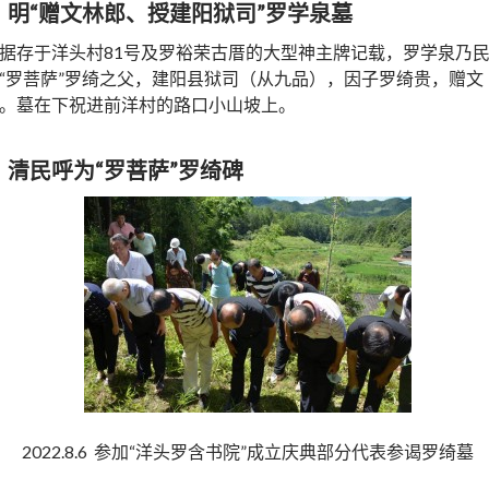
、
明“赠文林郎、授建阳狱司”罗学泉墓
据存于洋头村81号及罗裕荣古厝的大型神主牌记载，罗学泉乃
“罗菩萨”罗绮之父，建阳县狱司（从九品），因子罗绮贵，赠文
。墓在下祝进前洋村的路口小山坡上。
、
清民呼为“罗菩萨”罗绮碑
2022.8.6 参加“洋头罗含书院”成立庆典部分代表参谒罗绮墓