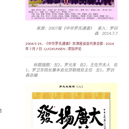
来源：2007版《中华罗氏通谱》 录入：罗训
森 2014.7.7
2004.9.19，《中华罗氏通谱》京津座谈会代表合影
2014
年 7 月 7 日
LUOXUNSEN
添加评论
标题插图：左2，罗元发 右2，王在齐夫人 右
1，罗卫东院长兼本会北京联络处主任 左1，罗训
森总编
念