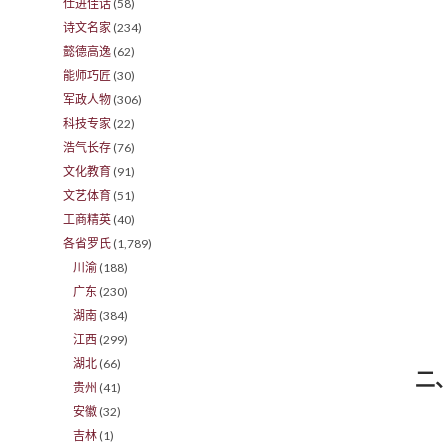
仕进佳话
(58)
诗文名家
(234)
懿德高逸
(62)
能师巧匠
(30)
军政人物
(306)
科技专家
(22)
浩气长存
(76)
文化教育
(91)
文艺体育
(51)
工商精英
(40)
各省罗氏
(1,789)
川渝
(188)
广东
(230)
湖南
(384)
江西
(299)
湖北
(66)
二
贵州
(41)
安徽
(32)
吉林
(1)