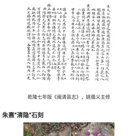
乾隆七年版《闽清县志》，姚循义主修
、
朱熹“清隐”石刻