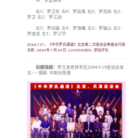
中：罗箭将军
右5：罗卫东 右4：罗延禹 右3：罗克和 右2：
罗卫 右1：罗江润
左5：罗训森 左4：罗海曦 左3：罗福山 左2：
罗成龙 左1：罗江华
2014.7.27，《中华罗氏通谱》北京第二次座谈会筹备会代表
合影
2014 年 7 月 29 日
LUOXUNSEN
添加评论
标题插图：
罗元发老将军在2004.9.19座谈会发
言——摄影 中新社陈勇