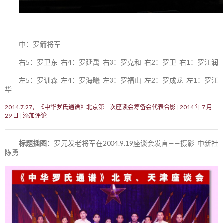
中：罗箭将军
右5：罗卫东 右4：罗延禹 右3：罗克和 右2：罗卫 右1：罗江润
左5：罗训森 左4：罗海曦 左3：罗福山 左2：罗成龙 左1：罗江
华
2014.7.27，《中华罗氏通谱》北京第二次座谈会筹备会代表合影
2014 年 7 月
29 日
添加评论
标题插图：
罗元发老将军在2004.9.19座谈会发言——摄影 中新社
陈勇