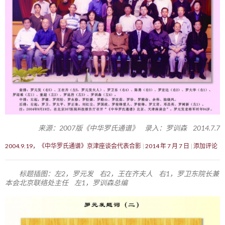
来源：2007版《中华罗氏通谱》 录入：罗训森 2014.7.7
2004.9.19，《中华罗氏通谱》京津座谈会代表合影
2014 年 7 月 7 日
添加评论
标题插图：左2，罗元发 右2，王在齐夫人 右1，罗卫东院长兼
本会北京联络处主任 左1，罗训森总编