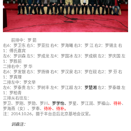
前排中：罗 箭
右6：罗卫东 右5：罗亚拉 右4：罗海曦 右3：罗 江 右2：罗锡主 右
1：傅氏嘉宾
左6：罗训森 左5：罗成龙 左4：罗国冰 左3：罗成纲 左2：罗庆国 左
1：罗胜前
二排右中：罗 华
右6：罗发银 右5：罗扬锋 右4：罗汉泉 右3：罗在砚 右2：罗 芬 右
1：罗真理
二排左中：罗文举
左6：罗泰贵 左5：罗树丰 左4：罗江超 左3：
罗楚湘
左2：罗泰雄 左
1：罗柏青
三排从右往左：
罗卫、罗刚、罗勋、罗川
、
罗学怡、
罗星、罗江润、罗福山、
待补
、
罗海燕（女）、罗奉、
待补、待补。
注：2014.10.26，摄于丰台总后北京基地会议室。
训森注：