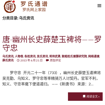
SKIP TO CONTENT
分类目录: 乌氏资讯
唐·幽州长史薛楚玉裨将——罗
守忠
乌氏资讯
,
人物卷
,
各姓资讯
,
吴氏资讯
,
将帅武勇
,
敦睦姓氏谱牒研究院
,
网络通谱
,
薛氏资讯
2015 年 6 月 21 日
添加评论
罗守忠 开元二十一年（733），幽州长史薛楚玉遣裨将
吴克勤、乌知义、罗守忠等率精骑万人讨契丹。官军不利，
知义、守忠率麾下便道遁归。 ——《新唐书》 来源：2…
阅读全文 »