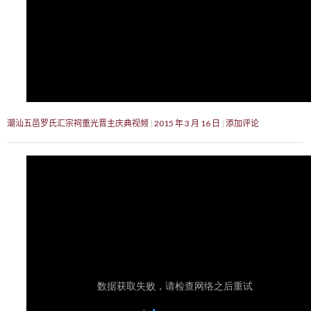
潮汕五邑罗氏汇宗祠重光晋主庆典视频
2015 年 3 月 16 日
添加评论