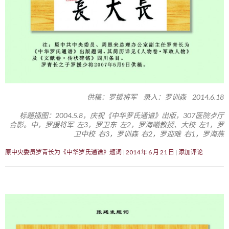
供稿：罗援将军 录入：罗训森 2014.6.18
标题插图：2004.5.8，庆祝《中华罗氏通谱》出版，307医院歺厅
合影。中，罗援将军 左3，罗卫东 左2，罗海曦教授、大校 左1，罗
卫中校 右3，罗训森 右2，罗迎难 右1，罗海燕
原中央委员罗青长为《中华罗氏通谱》题词
2014 年 6 月 21 日
添加评论