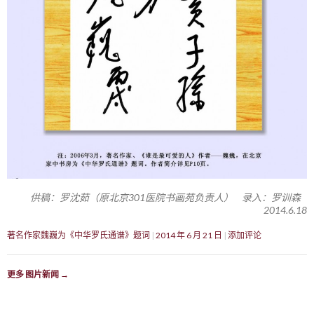
供稿：罗沈茹（原北京301医院书画苑负责人） 录入：罗训森
2014.6.18
著名作家魏巍为《中华罗氏通谱》题词
2014 年 6 月 21 日
添加评论
更多 图片新闻
→