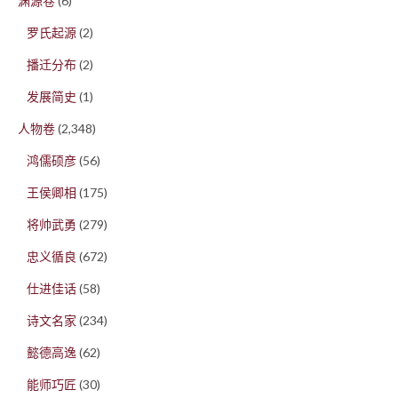
渊源卷
(6)
罗氏起源
(2)
播迁分布
(2)
发展简史
(1)
人物卷
(2,348)
鸿儒硕彦
(56)
王侯卿相
(175)
将帅武勇
(279)
忠义循良
(672)
仕进佳话
(58)
诗文名家
(234)
懿德高逸
(62)
能师巧匠
(30)