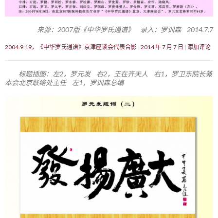
来源：2007版《中华罗氏通谱》 录入：罗训森 2014.7.7
2004.9.19，《中华罗氏通谱》京津座谈会代表合影
2014 年 7 月 7 日
添加评论
标题插图：左2，罗元发 右2，王在齐夫人 右1，罗卫东院长兼
本会北京联络处主任 左1，罗训森总编