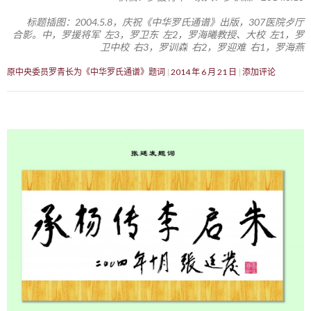
标题插图：2004.5.8，庆祝《中华罗氏通谱》出版，307医院歺厅
合影。中，罗援将军 左3，罗卫东 左2，罗海曦教授、大校 左1，罗
卫中校 右3，罗训森 右2，罗迎难 右1，罗海燕
原中央委员罗青长为《中华罗氏通谱》题词
2014 年 6 月 21 日
添加评论