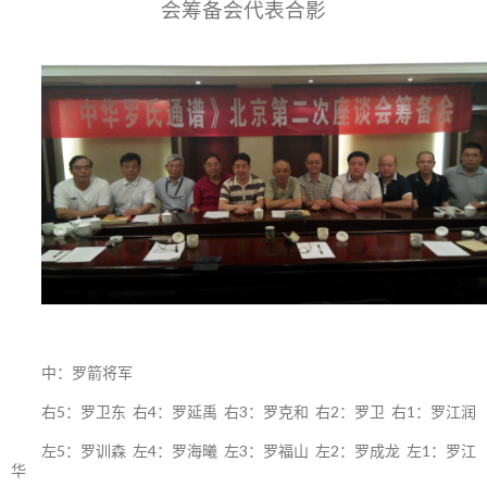
会筹备会代表合影
中：罗箭将军
右5：罗卫东 右4：罗延禹 右3：罗克和 右2：罗卫 右1：罗江润
左5：罗训森 左4：罗海曦 左3：罗福山 左2：罗成龙 左1：罗江
华