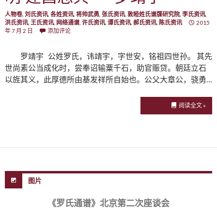
人物卷
,
刘氏资讯
,
各姓资讯
,
将帅武勇
,
张氏资讯
,
敦睦姓氏谱牒研究院
,
李氏资讯
,
洪氏资讯
,
王氏资讯
,
网络通谱
,
许氏资讯
,
谭氏资讯
,
郝氏资讯
,
陈氏资讯
2015
年 7 月 2 日
添加评论
罗靖宇 公姓罗氏，讳靖宇，字世安，铭祖四世孙。 其先
世尚素公当成化时，尝奉诏输粟千石，助官赈贷。朝廷立石
以旌其义，此厚德所由基发祥所自始也。公父大章公，骁勇…
阅读全文 »
图片
《罗氏通谱》北京第二次座谈会