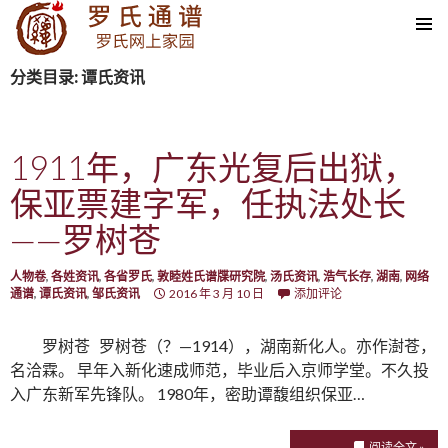
SKIP TO CONTENT
分类目录: 谭氏资讯
1911年，广东光复后出狱，
保亚票建字军，任执法处长
——罗树苍
人物卷
,
各姓资讯
,
各省罗氏
,
敦睦姓氏谱牒研究院
,
汤氏资讯
,
浩气长存
,
湖南
,
网络
通谱
,
谭氏资讯
,
邹氏资讯
2016 年 3 月 10 日
添加评论
罗树苍 罗树苍（？—1914），湖南新化人。亦作澍苍，
名洽霖。 早年入新化速成师范，毕业后入京师学堂。不久投
入广东新军先锋队。 1980年，密助谭馥组织保亚…
阅读全文 »