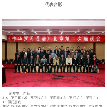
代表合影
前排中：罗 箭
右6：罗卫东 右5：罗亚拉 右4：罗海曦 右3：罗 江 右2：罗锡主 右
1：傅氏嘉宾
左6：罗训森 左5：罗成龙 左4：罗国冰 左3：罗成纲 左2：罗庆国 左