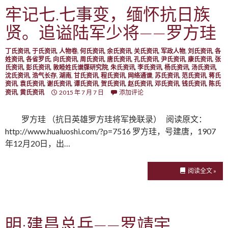
牢记七.七事变，缅怀抗日族
贤。追谥陆军少将——罗方珪
丁氏资讯
,
于氏资讯
,
人物卷
,
何氏资讯
,
余氏资讯
,
关氏资讯
,
军政人物
,
刘氏资讯
,
各
姓资讯
,
各省罗氏
,
向氏资讯
,
周氏资讯
,
唐氏资讯
,
孔氏资讯
,
尹氏资讯
,
康氏资讯
,
张
氏资讯
,
彭氏资讯
,
敦睦姓氏谱牒研究院
,
朱氏资讯
,
李氏资讯
,
杨氏资讯
,
汤氏资讯
,
沈氏资讯
,
浩气长存
,
湖南
,
甘氏资讯
,
程氏资讯
,
网络通谱
,
苏氏资讯
,
范氏资讯
,
蒋氏
资讯
,
袁氏资讯
,
谢氏资讯
,
谭氏资讯
,
贺氏资讯
,
赵氏资讯
,
邓氏资讯
,
钱氏资讯
,
陈氏
资讯
,
黄氏资讯
2015 年 7 月 7 日
添加评论
罗方珪 （抗日英雄罗方珪将军挽联录） 阅读原文：
http://www.hualuoshi.com/?p=7516 罗方珪，号建唐，1907
年12月20日，出…
阅读全文 »
明·建昌总兵——罗靖宇