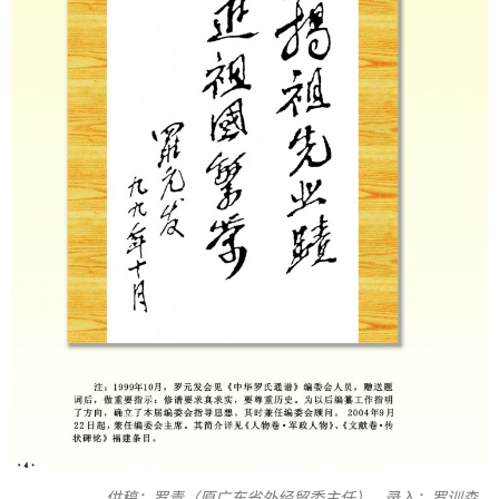
供稿：罗青（原广东省外经贸委主任） 录入：罗训森