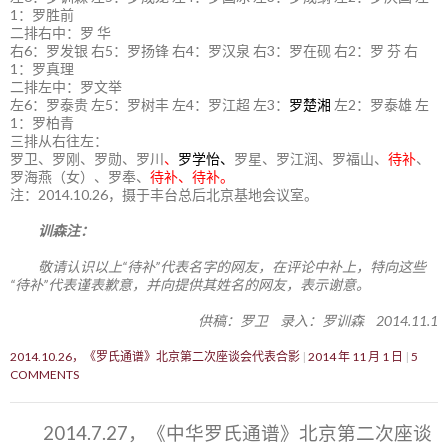
1：罗胜前
二排右中：罗 华
右6：罗发银 右5：罗扬锋 右4：罗汉泉 右3：罗在砚 右2：罗 芬 右
1：罗真理
二排左中：罗文举
左6：罗泰贵 左5：罗树丰 左4：罗江超 左3：
罗楚湘
左2：罗泰雄 左
1：罗柏青
三排从右往左：
罗卫、罗刚、罗勋、罗川
、
罗学怡、
罗星、罗江润、罗福山、
待补
、
罗海燕（女）、罗奉、
待补、待补。
注：2014.10.26，摄于丰台总后北京基地会议室。
训森注：
敬请认识以上“待补”代表名字的网友，在评论中补上，特向这些
“待补”代表谨表歉意，并向提供其姓名的网友，表示谢意。
供稿：罗卫 录入：罗训森 2014.11.1
2014.10.26，《罗氏通谱》北京第二次座谈会代表合影
2014 年 11 月 1 日
5
COMMENTS
2014.7.27，《中华罗氏通谱》北京第二次座谈