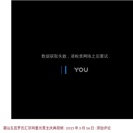
潮汕五邑罗氏汇宗祠重光晋主庆典视频
2015 年 3 月 16 日
添加评论