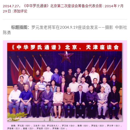
2014.7.27，《中华罗氏通谱》北京第二次座谈会筹备会代表合影
2014 年 7 月
29 日
添加评论
标题插图：
罗元发老将军在2004.9.19座谈会发言——摄影 中新社
陈勇