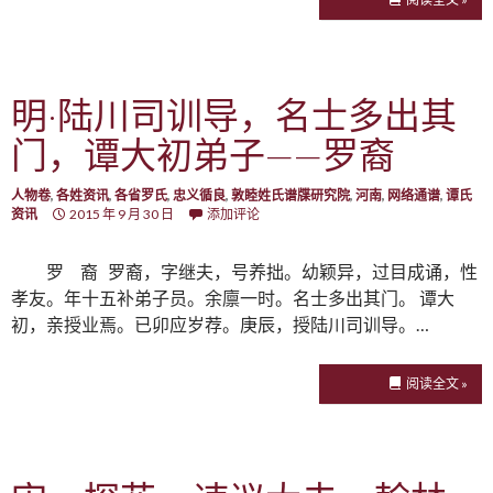
明·陆川司训导，名士多出其
门，谭大初弟子——罗裔
人物卷
,
各姓资讯
,
各省罗氏
,
忠义循良
,
敦睦姓氏谱牒研究院
,
河南
,
网络通谱
,
谭氏
资讯
2015 年 9 月 30 日
添加评论
罗 裔 罗裔，字继夫，号养拙。幼颖异，过目成诵，性
孝友。年十五补弟子员。余廪一时。名士多出其门。 谭大
初，亲授业焉。已卯应岁荐。庚辰，授陆川司训导。…
阅读全文 »