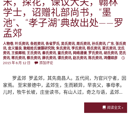
宋，探花，谏议大夫，翰林
学士，诏赠礼部尚书，“墨
池”、“孝子湖”典故出处——罗
孟郊
人物卷
,
叶氏资讯
,
各姓资讯
,
各省罗氏
,
吴氏资讯
,
周氏资讯
,
孙氏资讯
,
广东
,
张氏资
讯
,
忠义循良
,
敦睦姓氏谱牒研究院
,
朱氏资讯
,
李氏资讯
,
杨氏资讯
,
梁氏资讯
,
沈氏
资讯
,
王侯卿相
,
王氏资讯
,
秦氏资讯
,
童氏资讯
,
网络通谱
,
罗氏资讯
,
胡氏资讯
,
范氏
资讯
,
蒋氏资讯
,
蔡氏资讯
,
薛氏资讯
,
谭氏资讯
,
赵氏资讯
,
陈氏资讯
,
鸿儒硕彦
2015 年 8 月 12 日
添加评论
罗孟郊 罗孟郊，其先南昌人。五代间，为官兴宁者，因
家焉。 至宋景德中，孟郊生，生而颖异，早丧父，事母孝。
儿时，牧牛长坡，庄坐读书，有山人过，奇之与语，孟郊…
阅读全文 »