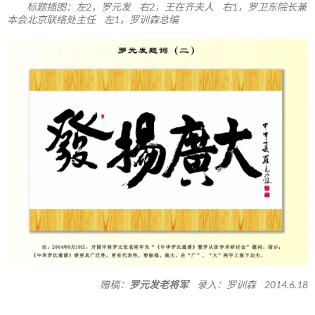
标题插图：左2，罗元发 右2，王在齐夫人 右1，罗卫东院长兼
本会北京联络处主任 左1，罗训森总编
赠稿：
罗元发老将军
录入：罗训森 2014.6.18