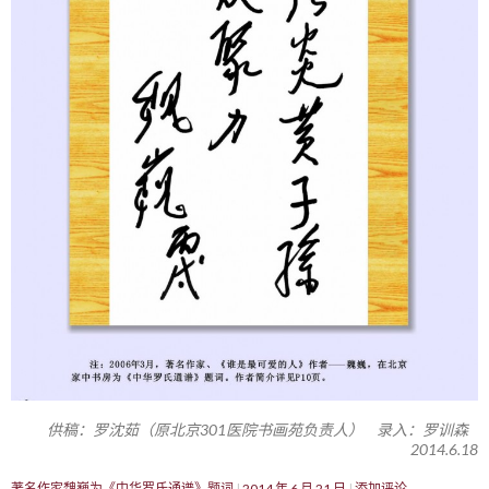
供稿：罗沈茹（原北京301医院书画苑负责人） 录入：罗训森
2014.6.18
著名作家魏巍为《中华罗氏通谱》题词
2014 年 6 月 21 日
添加评论