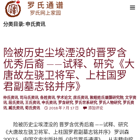
SKIP TO CONTENT
分类目录: 申氏资讯
险被历史尘埃湮没的晋罗含
优秀后裔 ——试释、研究《大
唐故左骁卫将军、上柱国罗
君副墓志铭并序》
仲氏资讯
,
司马氏资讯
,
各姓资讯
,
学术论文
,
房氏资讯
,
敦睦姓氏谱牒研究院
,
文字资
讯
,
段氏资讯
,
王氏资讯
,
申氏资讯
,
罗含研究
,
罗氏世系研究
,
罗氏人物研究
,
罗氏资
讯
,
臧氏资讯
,
荀氏资讯
2018 年 7 月 17 日
添加评论
险被历史尘埃湮没的 晋罗含优秀后裔 ——试释、研究
《大唐故左骁卫将军、上柱国罗君副墓志铭并序》 罗训森
2007.5，中国文史出版社版《中华罗氏通谱》，从古籍中挖