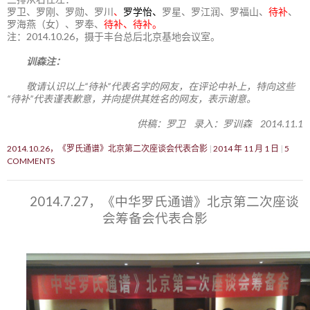
罗卫、罗刚、罗勋、罗川
、
罗学怡、
罗星、罗江润、罗福山、
待补
、
罗海燕（女）、罗奉、
待补、待补。
注：2014.10.26，摄于丰台总后北京基地会议室。
训森注：
敬请认识以上“待补”代表名字的网友，在评论中补上，特向这些
“待补”代表谨表歉意，并向提供其姓名的网友，表示谢意。
供稿：罗卫 录入：罗训森 2014.11.1
2014.10.26，《罗氏通谱》北京第二次座谈会代表合影
2014 年 11 月 1 日
5
COMMENTS
2014.7.27，《中华罗氏通谱》北京第二次座谈
会筹备会代表合影