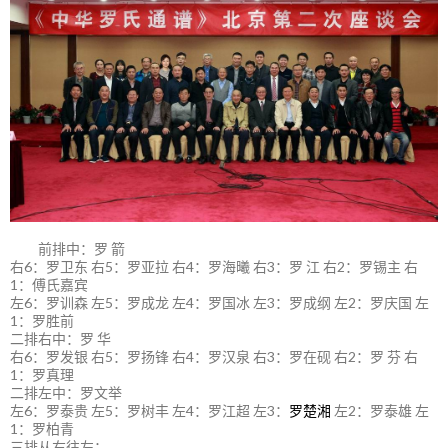
前排中：罗 箭
右6：罗卫东 右5：罗亚拉 右4：罗海曦 右3：罗 江 右2：罗锡主 右
1：傅氏嘉宾
左6：罗训森 左5：罗成龙 左4：罗国冰 左3：罗成纲 左2：罗庆国 左
1：罗胜前
二排右中：罗 华
右6：罗发银 右5：罗扬锋 右4：罗汉泉 右3：罗在砚 右2：罗 芬 右
1：罗真理
二排左中：罗文举
左6：罗泰贵 左5：罗树丰 左4：罗江超 左3：
罗楚湘
左2：罗泰雄 左
1：罗柏青
三排从右往左：