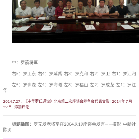
中：罗箭将军
右5：罗卫东 右4：罗延禹 右3：罗克和 右2：罗卫 右1：罗江润
左5：罗训森 左4：罗海曦 左3：罗福山 左2：罗成龙 左1：罗江
华
2014.7.27，《中华罗氏通谱》北京第二次座谈会筹备会代表合影
2014 年 7 月
29 日
添加评论
标题插图：
罗元发老将军在2004.9.19座谈会发言——摄影 中新社
陈勇