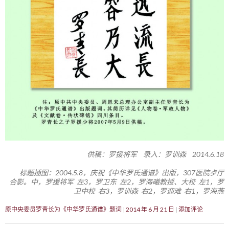
供稿：罗援将军 录入：罗训森 2014.6.18
标题插图：2004.5.8，庆祝《中华罗氏通谱》出版，307医院歺厅
合影。中，罗援将军 左3，罗卫东 左2，罗海曦教授、大校 左1，罗
卫中校 右3，罗训森 右2，罗迎难 右1，罗海燕
原中央委员罗青长为《中华罗氏通谱》题词
2014 年 6 月 21 日
添加评论