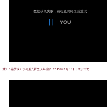
潮汕五邑罗氏汇宗祠重光晋主庆典视频
2015 年 3 月 16 日
添加评论