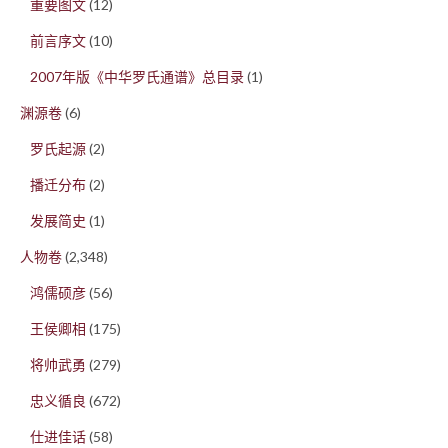
重要图文
(12)
前言序文
(10)
2007年版《中华罗氏通谱》总目录
(1)
渊源卷
(6)
罗氏起源
(2)
播迁分布
(2)
发展简史
(1)
人物卷
(2,348)
鸿儒硕彦
(56)
王侯卿相
(175)
将帅武勇
(279)
忠义循良
(672)
仕进佳话
(58)