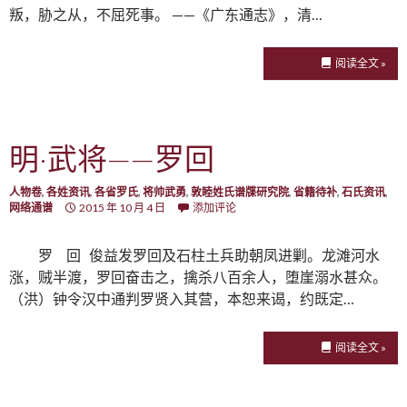
叛，胁之从，不屈死事。 ——《广东通志》，清…
阅读全文 »
明·武将——罗回
人物卷
,
各姓资讯
,
各省罗氏
,
将帅武勇
,
敦睦姓氏谱牒研究院
,
省籍待补
,
石氏资讯
,
网络通谱
2015 年 10 月 4 日
添加评论
罗 回 俊益发罗回及石柱土兵助朝凤进剿。龙滩河水
涨，贼半渡，罗回奋击之，擒杀八百余人，堕崖溺水甚众。
（洪）钟令汉中通判罗贤入其营，本恕来谒，约既定…
阅读全文 »