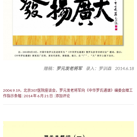
赠稿：
罗元发老将军
录入：罗训森 2014.6.18
2004.9.19，北京307医院座谈会，罗元发老将军向《中华罗氏通谱》编委会赠工
作指示条幅
2014 年 6 月 21 日
添加评论