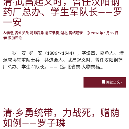
清·武昌起义时，曾任汉阳钢
药厂总办、学生军队长——罗
一安
人物卷
,
各省罗氏
,
将帅武勇
,
忠义循良
,
湖北
,
网络通谱
2016 年 1 月 29 日
添加评论
罗一安 罗一安（1886～1944），字焕章，嘉鱼人。 清
混成协辎重队士兵，共进会人。武昌起义时，曾任汉阳钢药
厂总办、学生军队长。 ——《湖北省志·人物志稿…
阅读全文 »
清·乡勇统带，力战死，赠荫
如例——罗子璘