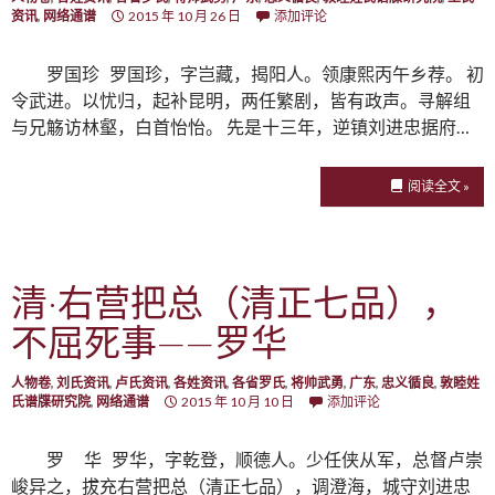
资讯
,
网络通谱
2015 年 10 月 26 日
添加评论
罗国珍 罗国珍，字岂藏，揭阳人。领康熙丙午乡荐。 初
令武进。以忧归，起补昆明，两任繁剧，皆有政声。寻解组
与兄觞访林壑，白首怡怡。 先是十三年，逆镇刘进忠据府…
阅读全文 »
清·右营把总（清正七品），
不屈死事——罗华
人物卷
,
刘氏资讯
,
卢氏资讯
,
各姓资讯
,
各省罗氏
,
将帅武勇
,
广东
,
忠义循良
,
敦睦姓
氏谱牒研究院
,
网络通谱
2015 年 10 月 10 日
添加评论
罗 华 罗华，字乾登，顺德人。少任侠从军，总督卢崇
峻异之，拔充右营把总（清正七品），调澄海，城守刘进忠