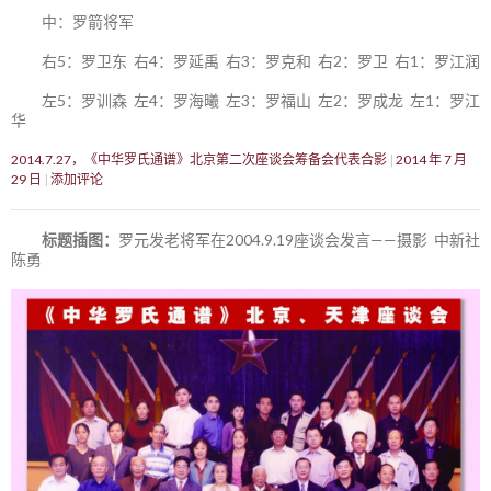
中：罗箭将军
右5：罗卫东 右4：罗延禹 右3：罗克和 右2：罗卫 右1：罗江润
左5：罗训森 左4：罗海曦 左3：罗福山 左2：罗成龙 左1：罗江
华
2014.7.27，《中华罗氏通谱》北京第二次座谈会筹备会代表合影
2014 年 7 月
29 日
添加评论
标题插图：
罗元发老将军在2004.9.19座谈会发言——摄影 中新社
陈勇