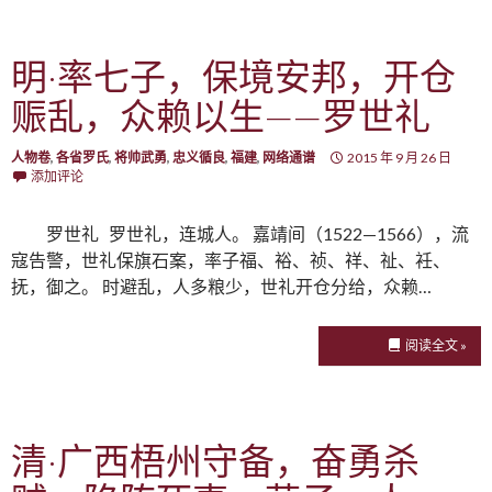
明·率七子，保境安邦，开仓
赈乱，众赖以生——罗世礼
人物卷
,
各省罗氏
,
将帅武勇
,
忠义循良
,
福建
,
网络通谱
2015 年 9 月 26 日
添加评论
罗世礼 罗世礼，连城人。 嘉靖间（1522—1566），流
寇告警，世礼保旗石案，率子福、裕、祯、祥、祉、衽、
抚，御之。 时避乱，人多粮少，世礼开仓分给，众赖…
阅读全文 »
清·广西梧州守备，奋勇杀