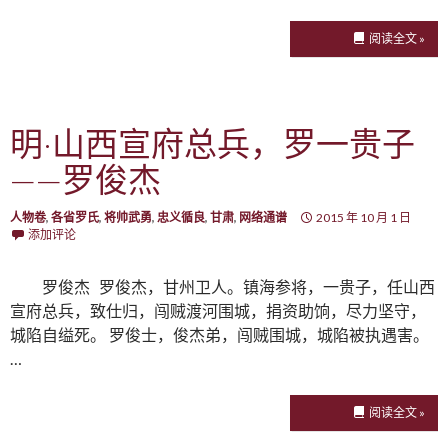
阅读全文 »
明·山西宣府总兵，罗一贵子
——罗俊杰
人物卷
,
各省罗氏
,
将帅武勇
,
忠义循良
,
甘肃
,
网络通谱
2015 年 10 月 1 日
添加评论
罗俊杰 罗俊杰，甘州卫人。镇海参将，一贵子，任山西
宣府总兵，致仕归，闯贼渡河围城，捐资助饷，尽力坚守，
城陷自缢死。 罗俊士，俊杰弟，闯贼围城，城陷被执遇害。
…
阅读全文 »