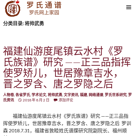
SKIP TO CONTENT
分类目录: 将帅武勇
福建仙游度尾镇云水村《罗
氏族谱》研究 ——正三品指挥
使罗矫儿，世居豫章吉水，
晋之罗含、唐之罗隐之后
人物卷
,
各省罗氏
,
学术论文
,
将帅武勇
,
文字资讯
,
福建
,
网络通谱
,
罗氏世系研究
,
罗
氏资讯
2018 年 8 月 2 日
添加评论
福建仙游度尾镇云水村《罗氏族谱》研究 ——正三品指
挥使罗矫儿，世居豫章吉水，晋之罗含、唐之罗隐之后 罗训
森 2018.7.31，福建省敦睦姓氏谱牒研究院副院长、福州顺