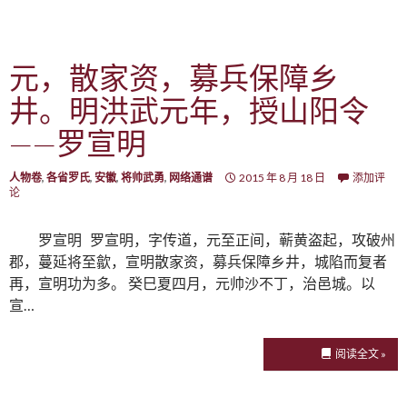
元，散家资，募兵保障乡
井。明洪武元年，授山阳令
——罗宣明
人物卷
,
各省罗氏
,
安徽
,
将帅武勇
,
网络通谱
2015 年 8 月 18 日
添加评
论
罗宣明 罗宣明，字传道，元至正间，蕲黄盗起，攻破州
郡，蔓延将至歙，宣明散家资，募兵保障乡井，城陷而复者
再，宣明功为多。 癸巳夏四月，元帅沙不丁，治邑城。以
宣…
阅读全文 »