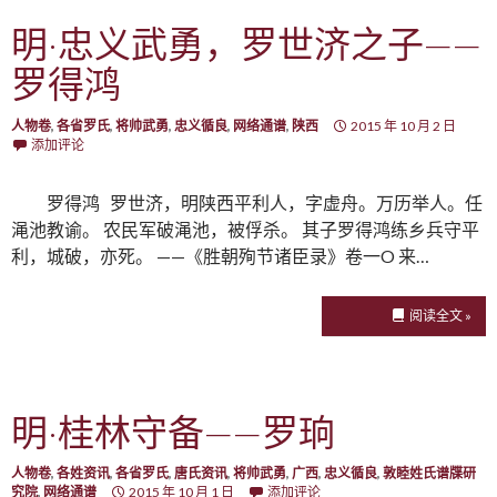
明·忠义武勇，罗世济之子——
罗得鸿
人物卷
,
各省罗氏
,
将帅武勇
,
忠义循良
,
网络通谱
,
陕西
2015 年 10 月 2 日
添加评论
罗得鸿 罗世济，明陕西平利人，字虚舟。万历举人。任
渑池教谕。 农民军破渑池，被俘杀。 其子罗得鸿练乡兵守平
利，城破，亦死。 ——《胜朝殉节诸臣录》卷一O 来…
阅读全文 »
明·桂林守备——罗珦
人物卷
,
各姓资讯
,
各省罗氏
,
唐氏资讯
,
将帅武勇
,
广西
,
忠义循良
,
敦睦姓氏谱牒研
究院
,
网络通谱
2015 年 10 月 1 日
添加评论