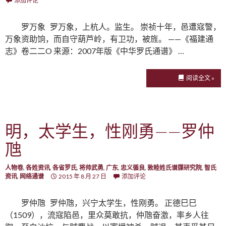
添加评论
罗万象 罗万象，上杭人。监生。 崇祯十年，邑遭寇警，
万象资助饷，而自守葫芦岭，有卫功，被旌。 ——《福建通
志》卷二二O 来源：2007年版《中华罗氏通谱》 …
阅读全文 »
明，太学生，性刚勇——罗仲
虺
人物卷
,
各姓资讯
,
各省罗氏
,
将帅武勇
,
广东
,
忠义循良
,
敦睦姓氏谱牒研究院
,
智氏
资讯
,
网络通谱
2015 年 8 月 27 日
添加评论
罗仲虺 罗仲虺，兴宁太学生，性刚勇。 正德巳巳
（1509），流寇陷邑，里众莫敢抗，仲虺奋激，率乡人往