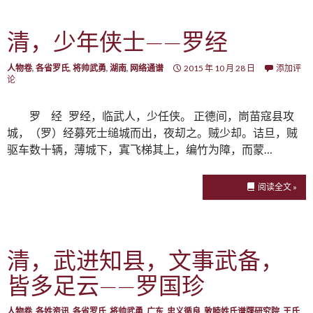
清，少年侠士——罗经
人物卷
,
各省罗氏
,
将帅武勇
,
湖南
,
网络通谱
2015 年 10 月 28 日
添加评
论
罗 经 罗经，临武人，少任侠。 正德间，峝苗寇县攻
城，（罗）经募死士缒城而出，夜刧之。贼少却。诘旦，贼
驱车数十辆，薄城下，寘飞梯其上，编竹为障，而蒙…
阅读全文 »
清，武进知县，文事武备，
皆多足云——罗国珍
人物卷
,
各姓资讯
,
各省罗氏
,
将帅武勇
,
广东
,
忠义循良
,
敦睦姓氏谱牒研究院
,
王氏