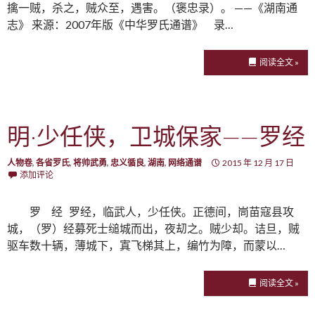
擒一贼，杀之，贼众至，遇害。（褒忠录）。 ——《湖南通
志》 来源：2007年版《中华罗氏通谱》 录…
阅读全文 »
明·少任侠，卫城保家——罗经
人物卷
,
各省罗氏
,
将帅武勇
,
忠义循良
,
湖南
,
网络通谱
2015 年 12 月 17 日
添加评论
罗 经 罗经，临武人，少任侠。正德间，峝苗寇县攻
城，（罗）经募死士缒城而出，夜刧之。贼少却。诘旦，贼
驱车数十辆，薄城下，寘飞梯其上，编竹为障，而蒙以…
阅读全文 »