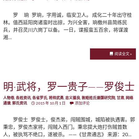
罗 珦 罗珦，字用诚，临安卫人。 成化二十年出守桂
林。值西延阳岗诸蛮时出掠，为兴全害，珦檄州县简练民
兵，并召灵川六峝丁以备。 一日，谍报蛮五百余，将谋渡
湘…
阅读全文 »
明·武将，罗一贵子——罗俊士
人物卷
,
各姓资讯
,
各省罗氏
,
将帅武勇
,
忠义循良
,
敦睦姓氏谱牒研究院
,
甘肃
,
网络
通谱
,
郭氏资讯
2015 年 10 月 1 日
添加评论
罗俊士 罗俊士，俊杰弟，闯贼围城，城陷被执遇害。郭
秉忠，罗俊杰家将，闯贼入西门。秉忠提大炮打伤贼首数
人，被执骂不绝口，遂被杀。 ——《甘肃通志》 来源：20…