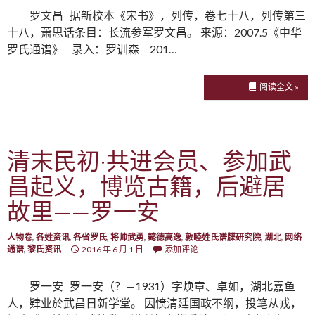
罗文昌 据新校本《宋书》，列传，卷七十八，列传第三
十八，萧思话条目：长流参军罗文昌。 来源：2007.5《中华
罗氏通谱》 录入：罗训森 201…
阅读全文 »
清末民初·共进会员、参加武
昌起义，博览古籍，后避居
故里——罗一安
人物卷
,
各姓资讯
,
各省罗氏
,
将帅武勇
,
懿德高逸
,
敦睦姓氏谱牒研究院
,
湖北
,
网络
通谱
,
黎氏资讯
2016 年 6 月 1 日
添加评论
罗一安 罗一安（？—1931）字焕章、卓如，湖北嘉鱼
人，肄业於武昌日新学堂。 因愤清廷国政不纲，投笔从戎，