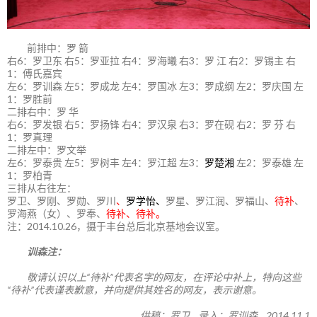
前排中：罗 箭
右6：罗卫东 右5：罗亚拉 右4：罗海曦 右3：罗 江 右2：罗锡主 右
1：傅氏嘉宾
左6：罗训森 左5：罗成龙 左4：罗国冰 左3：罗成纲 左2：罗庆国 左
1：罗胜前
二排右中：罗 华
右6：罗发银 右5：罗扬锋 右4：罗汉泉 右3：罗在砚 右2：罗 芬 右
1：罗真理
二排左中：罗文举
左6：罗泰贵 左5：罗树丰 左4：罗江超 左3：
罗楚湘
左2：罗泰雄 左
1：罗柏青
三排从右往左：
罗卫、罗刚、罗勋、罗川
、
罗学怡、
罗星、罗江润、罗福山、
待补
、
罗海燕（女）、罗奉、
待补、待补。
注：2014.10.26，摄于丰台总后北京基地会议室。
训森注：
敬请认识以上“待补”代表名字的网友，在评论中补上，特向这些
“待补”代表谨表歉意，并向提供其姓名的网友，表示谢意。
供稿：罗卫 录入：罗训森 2014.11.1