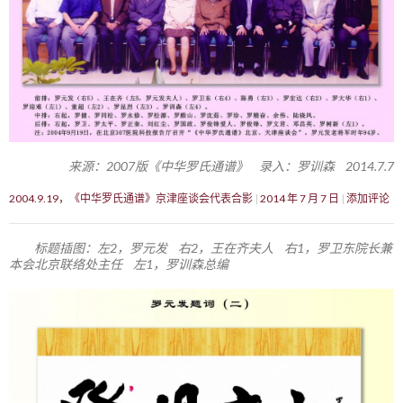
来源：2007版《中华罗氏通谱》 录入：罗训森 2014.7.7
2004.9.19，《中华罗氏通谱》京津座谈会代表合影
2014 年 7 月 7 日
添加评论
标题插图：左2，罗元发 右2，王在齐夫人 右1，罗卫东院长兼
本会北京联络处主任 左1，罗训森总编