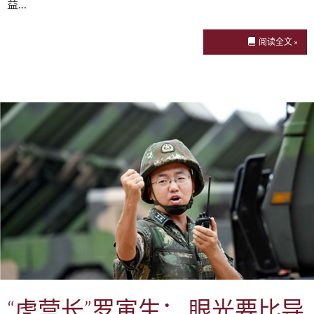
益…
阅读全文 »
“虎营长”罗寅生： 眼光要比导