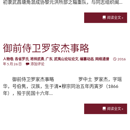
初隶武昌塘角混成协黎元洪所部之辎重队，与同志组织闽…
阅读全文 »
御前侍卫罗家杰事略
人物卷
,
各省罗氏
,
将帅武勇
,
广东
,
武夷山论坛论文
,
编纂动态
,
网络通谱
2016
年 5 月 26 日
添加评论
御前侍卫罗家杰事略 罗中土 罗家杰，字瑶
华，号伯隽，汉族，生于清•穆宗同治五年丙寅岁（1866
年），殁于民国十六年…
阅读全文 »