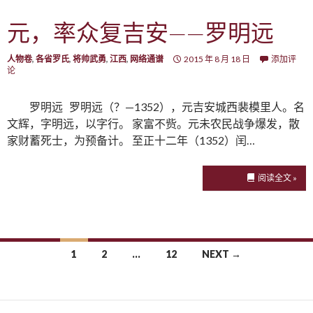
元，率众复吉安——罗明远
人物卷
,
各省罗氏
,
将帅武勇
,
江西
,
网络通谱
2015 年 8 月 18 日
添加评
论
罗明远 罗明远（？—1352），元吉安城西裴模里人。名
文辉，字明远，以字行。 家富不赀。元未农民战争爆发，散
家财蓄死士，为预备计。 至正十二年（1352）闰…
阅读全文 »
1
2
…
12
NEXT →
Posts navigation