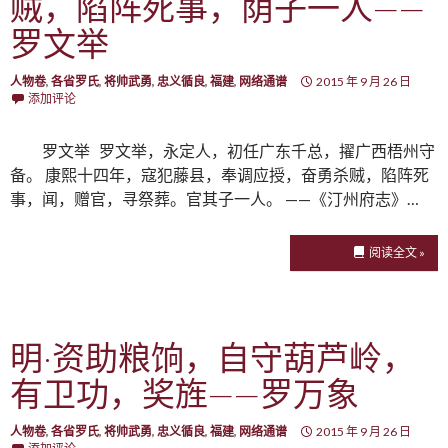
贼，陷阵死事，荫子一人——
罗文举
人物卷
,
各省罗氏
,
将帅武勇
,
忠义循良
,
福建
,
网络通谱
2015 年 9 月 26 日
添加评论
罗文举 罗文举，永定人，初任广东千总，擢广西梧州守
备。 康熙十四年，寇犯藤县，奉调应授，奋勇杀贼，陷阵死
事，闻，赠官，寻祭葬。官其子一人。 ——《汀州府志》…
阅读全文 »
明·资助粮饷，自守葫芦岭，
有卫功，奖旌——罗万象
人物卷
,
各省罗氏
,
将帅武勇
,
忠义循良
,
福建
,
网络通谱
2015 年 9 月 26 日