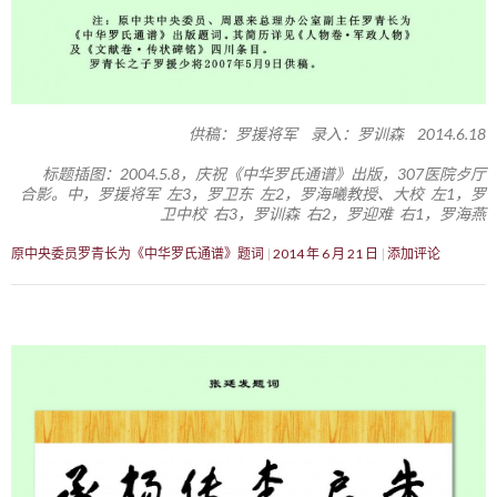
供稿：罗援将军 录入：罗训森 2014.6.18
标题插图：2004.5.8，庆祝《中华罗氏通谱》出版，307医院歺厅
合影。中，罗援将军 左3，罗卫东 左2，罗海曦教授、大校 左1，罗
卫中校 右3，罗训森 右2，罗迎难 右1，罗海燕
原中央委员罗青长为《中华罗氏通谱》题词
2014 年 6 月 21 日
添加评论