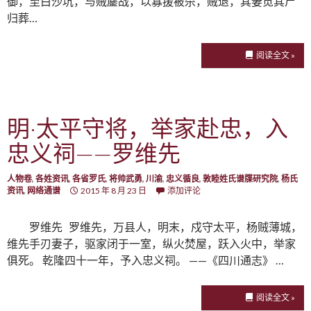
御，至白沙坑，与贼鏖战，以寡援被杀，贼退，其妻觅其尸
归葬…
阅读全文 »
明·太平守将，举家赴忠，入
忠义祠——罗维先
人物卷
,
各姓资讯
,
各省罗氏
,
将帅武勇
,
川渝
,
忠义循良
,
敦睦姓氏谱牒研究院
,
杨氏
资讯
,
网络通谱
2015 年 8 月 23 日
添加评论
罗维先 罗维先，万县人，明末，戍守太平，杨贼薄城，
维先手刃妻子，驱家闭于一室，纵火焚屋，跃入火中，举家
俱死。 乾隆四十一年，予入忠义祠。 ——《四川通志》 …
阅读全文 »