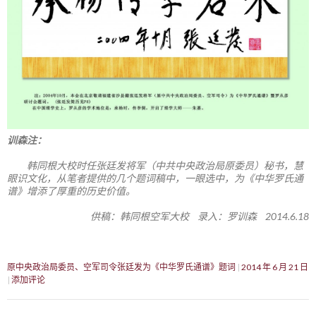
训森注：
韩同根大校时任张廷发将军（中共中央政治局原委员）秘书，慧
眼识文化，从笔者提供的几个题词稿中，一眼选中，为《中华罗氏通
谱》增添了厚重的历史价值。
供稿：韩同根空军大校 录入：罗训森 2014.6.18
原中央政治局委员、空军司令张廷发为《中华罗氏通谱》题词
2014 年 6 月 21 日
添加评论