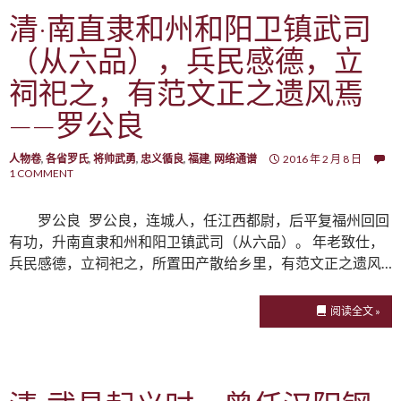
清·南直隶和州和阳卫镇武司
（从六品），兵民感德，立
祠祀之，有范文正之遗风焉
——罗公良
人物卷
,
各省罗氏
,
将帅武勇
,
忠义循良
,
福建
,
网络通谱
2016 年 2 月 8 日
1 COMMENT
罗公良 罗公良，连城人，任江西都尉，后平复福州回回
有功，升南直隶和州和阳卫镇武司（从六品）。 年老致仕，
兵民感德，立祠祀之，所置田产散给乡里，有范文正之遗风…
阅读全文 »