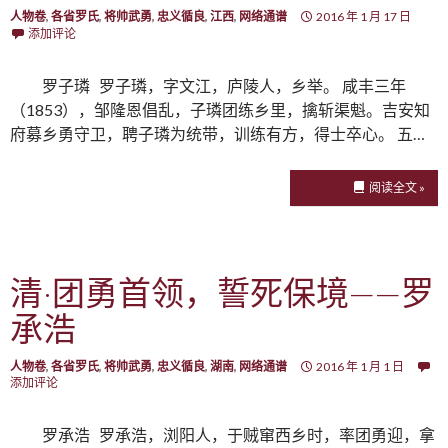
人物卷
,
各省罗氏
,
将帅武勇
,
忠义循良
,
江西
,
网络通谱
2016 年 1 月 17 日
添加评论
罗子璘 罗子璘，字文江，庐陵人，乡举。 咸丰三年
（1853），邹隆恩倡乱，子璘团练乡里，擒斩渠魁。吉安知
府募乡勇守卫，聘子璘为统带，训练有方，得士卒心。 五…
阅读全文 »
清·团勇首领，誓死保境——罗
承浩
人物卷
,
各省罗氏
,
将帅武勇
,
忠义循良
,
湖南
,
网络通谱
2016 年 1 月 1 日
添加评论
罗承浩 罗承浩，浏阳人，于贼窜西乡时，率团勇迎，拿