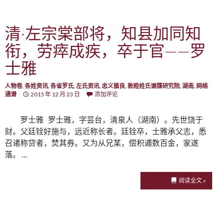
清·左宗棠部将，知县加同知
衔，劳瘁成疾，卒于官——罗
士雅
人物卷
,
各姓资讯
,
各省罗氏
,
左氏资讯
,
忠义循良
,
敦睦姓氏谱牒研究院
,
湖南
,
网络
通谱
2015 年 12 月 23 日
添加评论
罗士雅 罗士雅，字芸台，清泉人（湖南）。先世饶于
财。父廷铨好施与，远近称长者。廷铨卒，士雅承父志，悉
召诸称贷者，焚其券。又为从兄某，偿积逋数百金，家遂
落。 …
阅读全文 »