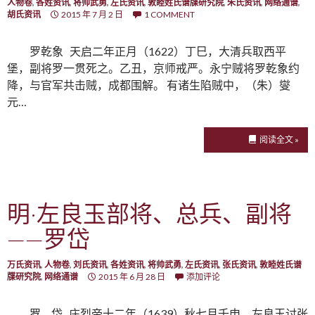
人物卷
,
各姓资讯
,
将帅武勇
,
左氏资讯
,
敦睦姓氏谱牒研究院
,
朱氏资讯
,
网络通谱
,
胡氏资讯
2015 年 7 月 2 日
1 COMMENT
罗乾象 天启二年正月（1622）丁巳，大清兵取西平
堡，副将罗一贯死之。乙丑，京师戒严。永宁贼将罗乾象约
降，与官军共击贼，成都围解。 有诸生陷贼中，（朱）燮
元…
阅读全文 »
明·左良玉部将、总兵、副将
——罗岱
万氏资讯
,
人物卷
,
刘氏资讯
,
各姓资讯
,
将帅武勇
,
左氏资讯
,
张氏资讯
,
敦睦姓氏谱
牒研究院
,
网络通谱
2015 年 6 月 28 日
添加评论
罗 岱 庄烈帝十二年（1639）秋七月壬申，左良玉讨张