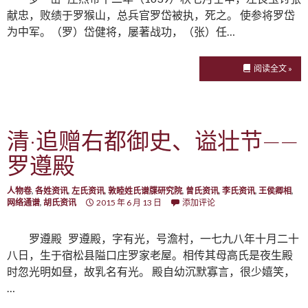
献忠，败绩于罗猴山，总兵官罗岱被执，死之。 使参将罗岱
为中军。（罗）岱健将，屡著战功，（张）任…
阅读全文 »
清·追赠右都御史、谥壮节——
罗遵殿
人物卷
,
各姓资讯
,
左氏资讯
,
敦睦姓氏谱牒研究院
,
曾氏资讯
,
李氏资讯
,
王侯卿相
,
网络通谱
,
胡氏资讯
2015 年 6 月 13 日
添加评论
罗遵殿 罗遵殿，字有光，号澹村，一七九八年十月二十
八日，生于宿松县隘口庄罗家老屋。相传其母高氏是夜生殿
时忽光明如昼，故乳名有光。 殿自幼沉默寡言，很少嬉笑，
…