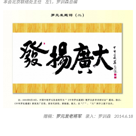
本会北京联络处主任 左1，罗训森总编
赠稿：
罗元发老将军
录入：罗训森 2014.6.18