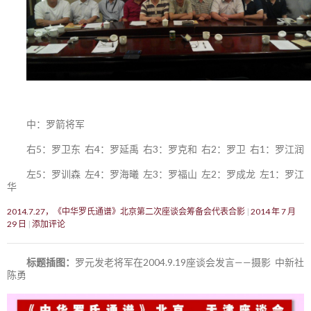
中：罗箭将军
右5：罗卫东 右4：罗延禹 右3：罗克和 右2：罗卫 右1：罗江润
左5：罗训森 左4：罗海曦 左3：罗福山 左2：罗成龙 左1：罗江
华
2014.7.27，《中华罗氏通谱》北京第二次座谈会筹备会代表合影
2014 年 7 月
29 日
添加评论
标题插图：
罗元发老将军在2004.9.19座谈会发言——摄影 中新社
陈勇