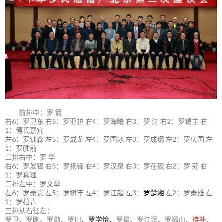
前排中：罗 箭
右6：罗卫东 右5：罗亚拉 右4：罗海曦 右3：罗 江 右2：罗锡主 右
1：傅氏嘉宾
左6：罗训森 左5：罗成龙 左4：罗国冰 左3：罗成纲 左2：罗庆国 左
1：罗胜前
二排右中：罗 华
右6：罗发银 右5：罗扬锋 右4：罗汉泉 右3：罗在砚 右2：罗 芬 右
1：罗真理
二排左中：罗文举
左6：罗泰贵 左5：罗树丰 左4：罗江超 左3：
罗楚湘
左2：罗泰雄 左
1：罗柏青
三排从右往左：
罗卫、罗刚、罗勋、罗川
、
罗学怡、
罗星、罗江润、罗福山、
待补
、