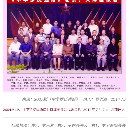
来源：2007版《中华罗氏通谱》 录入：罗训森 2014.7.7
2004.9.19，《中华罗氏通谱》京津座谈会代表合影
2014 年 7 月 7 日
添加评论
标题插图：左2，罗元发 右2，王在齐夫人 右1，罗卫东院长兼