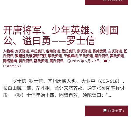
开唐将军、少年英雄、剡国
公、谥曰勇——罗士信
人物卷
,
刘氏资讯
,
卢氏资讯
,
各姓资讯
,
孟氏资讯
,
宗氏资讯
,
将帅武勇
,
左氏资讯
,
张
氏资讯
,
敦睦姓氏谱牒研究院
,
李氏资讯
,
王侯卿相
,
王氏资讯
,
秦氏资讯
,
窦氏资讯
,
网络通谱
,
裴氏资讯
,
邴氏资讯
,
黄氏资讯
2015 年 5 月 29 日
1
COMMENT
罗士信 罗士信，齐州历城人也。 大业中（605-618），
长白山贼王簿，左才相，孟让来寇齐郡，通守张须陀率兵讨
击。（罗）士信年始十四，固请自效，须陀谓曰：“…
阅读全文 »