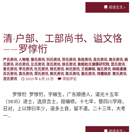
阅读全文 »
清·户部、工部尚书、谥文恪
——罗惇㤚
严氏资讯
,
人物卷
,
倭氏资讯
,
刘氏资讯
,
劳氏资讯
,
各姓资讯
,
吴氏资讯
,
周氏资讯
,
姚
氏资讯
,
孙氏资讯
,
左氏资讯
,
张氏资讯
,
徐氏资讯
,
敦睦姓氏谱牒研究院
,
昆氏资讯
,
曾氏资讯
,
李氏资讯
,
杜氏资讯
,
杨氏资讯
,
林氏资讯
,
王侯卿相
,
瑞氏资讯
,
网络通谱
,
苏氏资讯
,
袁氏资讯
,
郑氏资讯
,
郭氏资讯
,
陈氏资讯
,
骆氏资讯
,
鸿儒硕彦
,
黄氏资讯
,
龙氏资讯
2015 年 6 月 13 日
添加评论
罗惇㤚 罗惇㤚，字椒生，广东顺德人，道光十五年
（1835）进士，选庶吉士，授编修。十七年，督四川学政，
召对，上以惇衍年少，语多土音，留不遣。二十三年，大考
一…
阅读全文 »