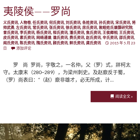
夷陵侯——罗尚
义氏资讯
,
人物卷
,
任氏资讯
,
何氏资讯
,
刘氏资讯
,
各姓资讯
,
孙氏资讯
,
宋氏资讯
,
将
帅武勇
,
左氏资讯
,
常氏资讯
,
张氏资讯
,
徐氏资讯
,
房氏资讯
,
敦睦姓氏谱牒研究院
,
曾氏资讯
,
李氏资讯
,
杨氏资讯
,
桓氏资讯
,
潘氏资讯
,
焦氏资讯
,
王侯卿相
,
王氏资讯
,
皮氏资讯
,
素氏资讯
,
网络通谱
,
谯氏资讯
,
费氏资讯
,
赵氏资讯
,
辛氏资讯
,
邵氏资讯
,
阎氏资讯
,
陈氏资讯
,
隗氏资讯
,
顾氏资讯
,
鲜氏资讯
,
龚氏资讯
2015 年 5 月 23
日
添加评论
罗 尚 罗尚，字敬之，一名仲。父（罗）式，牂柯太
守。太康末（280~289），为梁州刺史。及赵廞反于蜀，
（罗）尚表曰：“（赵）廞非雄才，必无所成，计…
阅读全文 »