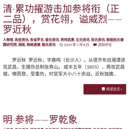
清·累功擢游击加参将衔（正
二品），赏花翎，谥威烈——
罗近秋
人物卷
,
各姓资讯
,
各省罗氏
,
姜氏资讯
,
将帅武勇
,
左氏资讯
,
张氏资讯
,
敦睦姓氏谱
牒研究院
,
湖南
,
网络通谱
,
鲍氏资讯
2015 年 7 月 8 日
添加评论
罗近秋 罗近秋，字鹿鸣（长沙人）。从塔齐布自湘潭进
克武昌，生擒伪总制张寿山。 咸丰五年（1855），再攻武昌
城，梯而登，受重伤，时官军大小八十余战，近秋独擒…
阅读全文 »
明·参将——罗乾象