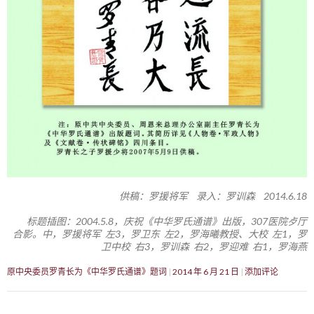
供稿：罗援将军 录入：罗训森 2014.6.18
标题插图：2004.5.8，庆祝《中华罗氏通谱》出版，307医院歺厅
合影。中，罗援将军 左3，罗卫东 左2，罗海曦教授、大校 左1，罗
卫中校 右3，罗训森 右2，罗迎难 右1，罗海燕
原中央委员罗青长为《中华罗氏通谱》题词
2014 年 6 月 21 日
添加评论