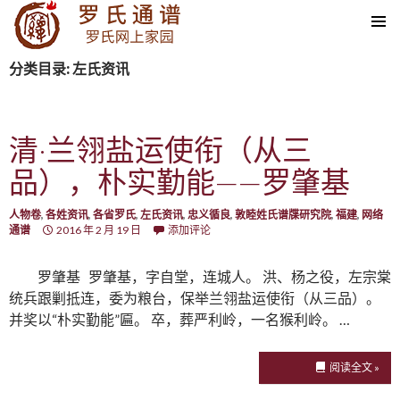
SKIP TO CONTENT
分类目录: 左氏资讯
清·兰翎盐运使衔（从三
品），朴实勤能——罗肇基
人物卷
,
各姓资讯
,
各省罗氏
,
左氏资讯
,
忠义循良
,
敦睦姓氏谱牒研究院
,
福建
,
网络
通谱
2016 年 2 月 19 日
添加评论
罗肇基 罗肇基，字自堂，连城人。 洪、杨之役，左宗棠
统兵跟剿抵连，委为粮台，保举兰翎盐运使衔（从三品）。
并奖以“朴实勤能”匾。 卒，葬严利岭，一名猴利岭。 …
阅读全文 »