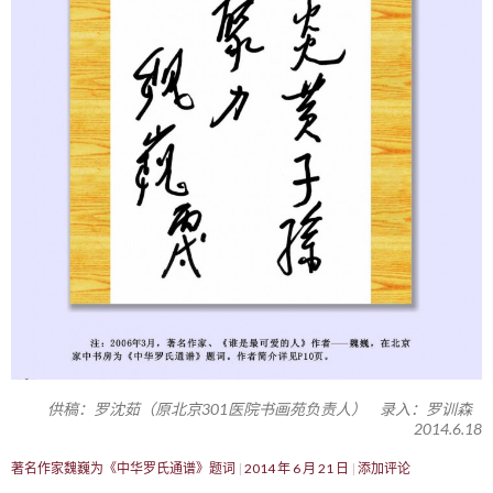
供稿：罗沈茹（原北京301医院书画苑负责人） 录入：罗训森
2014.6.18
著名作家魏巍为《中华罗氏通谱》题词
2014 年 6 月 21 日
添加评论