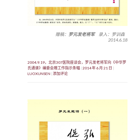
赠稿：
罗元发老将军
录入：罗训森
2014.6.18
2004.9.19，北京307医院座谈会，罗元发老将军向《中华罗
氏通谱》编委会赠工作指示条幅
2014 年 6 月 21 日
LUOXUNSEN
添加评论