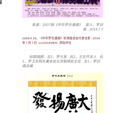
国
来源：2007版《中华罗氏通谱》 录入：罗训
森 2014.7.7
2004.9.19，《中华罗氏通谱》京津座谈会代表合影
2014
年 7 月 7 日
LUOXUNSEN
添加评论
标题插图：左2，罗元发 右2，王在齐夫人 右
1，罗卫东院长兼本会北京联络处主任 左1，罗训
森总编