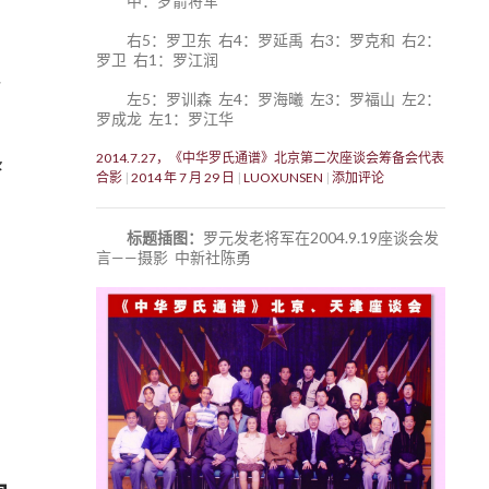
中：罗箭将军
右5：罗卫东 右4：罗延禹 右3：罗克和 右2：
罗卫 右1：罗江润
左5：罗训森 左4：罗海曦 左3：罗福山 左2：
罗成龙 左1：罗江华
2014.7.27，《中华罗氏通谱》北京第二次座谈会筹备会代表
路
合影
2014 年 7 月 29 日
LUOXUNSEN
添加评论
标题插图：
罗元发老将军在2004.9.19座谈会发
言——摄影 中新社陈勇