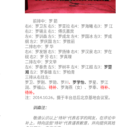
前排中：罗 箭
右6：罗卫东 右5：罗亚拉 右4：罗海曦 右3：罗 江
右2：罗锡主 右1：傅氏嘉宾
左6：罗训森 左5：罗成龙 左4：罗国冰 左3：罗成
纲 左2：罗庆国 左1：罗胜前
二排右中：罗 华
右6：罗发银 右5：罗扬锋 右4：罗汉泉 右3：罗在
砚 右2：罗 芬 右1：罗真理
二排左中：罗文举
左6：罗泰贵 左5：罗树丰 左4：罗江超 左3：
罗楚
湘
左2：罗泰雄 左1：罗柏青
三排从右往左：
罗卫、罗刚、罗勋、罗川
、
罗学怡、
罗星、罗江
润、罗福山、
待补
、罗海燕（女）、罗奉、
待补、
待补。
注：2014.10.26，摄于丰台总后北京基地会议室。
训森注：
敬请认识以上“待补”代表名字的网友，在评论中
补上，特向这些“待补”代表谨表歉意，并向提供其姓