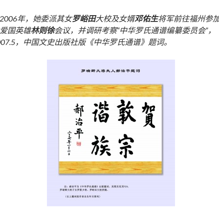
2006年，她委派其女
罗峪田
大校及女婿
邓佑生
将军前往福州参
爱国英雄
林则徐
会议，并调研考察“中华罗氏通谱编纂委员会”，
007.5，中国文史出版社版《中华罗氏通谱》题词。