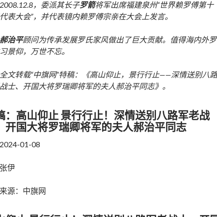
2008.12.8，委派其长子
罗箭
将军出席福建泉州“世界赖罗傅第十
代表大会”，并代表镜内赖罗傅宗亲在大会上发言。
郝治平
顾问为传承发展罗氏家风做出了巨大贡献。值得海内外罗
习景仰，万世不忘。
全文转载“中旗网”特稿：《高山仰止，景行行止——深情送别八
战士、开国大将罗瑞卿将军的夫人郝治平同志》。
稿：高山仰止 景行行止！深情送别八路军老战
、开国大将罗瑞卿将军的夫人郝治平同志
2024-01-08
张伊
来源：中旗网