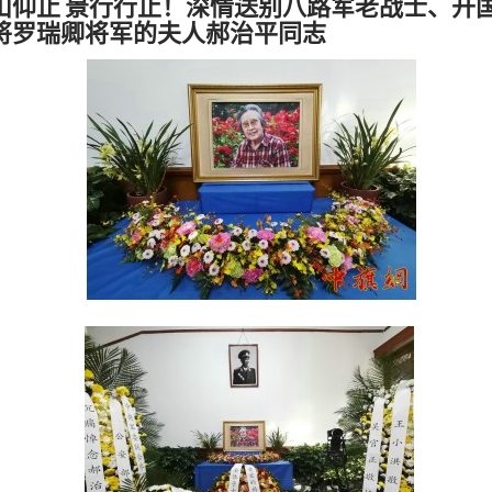
山仰止 景行行止！深情送别八路军老战士、开
将罗瑞卿将军的夫人郝治平同志