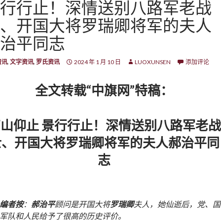
行行止！深情送别八路军老战
、开国大将罗瑞卿将军的夫人
治平同志
资讯
,
文字资讯
,
罗氏资讯
2024 年 1 月 10 日
LUOXUNSEN
添加评论
全文转载“中旗网”特稿：
山仰止 景行行止！深情送别八路军老战
士、开国大将罗瑞卿将军的夫人郝治平同
志
编者按
：
郝治平
顾问是开国大将
罗瑞卿
夫人，她仙逝后，党、国
军队和人民给予了很高的历史评价。