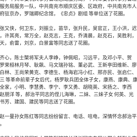
服务局服务一队，中共南充市顺庆区委、区政府，中共南充市人
府驻京办，罗瑞卿纪念馆，《忠贞》剧组 等单位送了花圈。
张又侠，何卫东，刘振立，苗华，张升民，吴官正，王小洪，迟
，许其亮，常万全，赵克志，王克，乔清晨，赵克石，吴胜利，
天，俞雷，刘京，白景富等同志送了花圈。
齐心，陈士榘将军夫人李峥，钟佩昭，习远平，及邓小平、贺
罗荣桓林月琴、耿飙、马文瑞孙铭、董必武、王新亭田维新、廖
白林、王尚荣黄克、李德生、杨海岩冯小红、邢亦民、张启仁、
三 等革命前辈子女后代，杨罗耿兵团全体子女，康燕、康典、
全家，小明、李慧勇、李宁、李又勇、胡晓英、宋扬之、李西
赵朋洋 等，郝治平同志的侄儿海琳，二妹、三妹子女 何英、光
书芳、建国、建民等同志送了花圈。
赵一曼孙女陈红等同志纷纷留言、电话、唁电，深情怀念郝治平
。