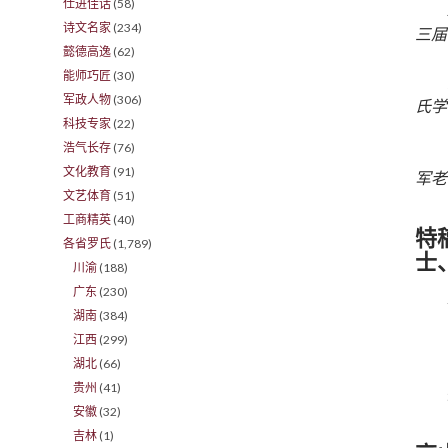
仕进佳话
(58)
诗文名家
(234)
三届
懿德高逸
(62)
能师巧匠
(30)
军政人物
(306)
氏学
科技专家
(22)
浩气长存
(76)
文化教育
(91)
军老
文艺体育
(51)
工商精英
(40)
特
各省罗氏
(1,789)
士
川渝
(188)
广东
(230)
湖南
(384)
江西
(299)
湖北
(66)
贵州
(41)
安徽
(32)
吉林
(1)