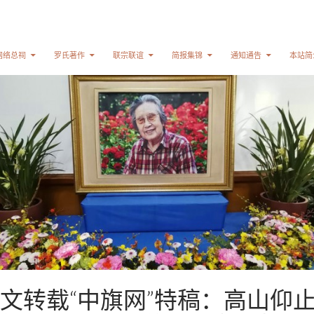
网络总祠
罗氏著作
联宗联谊
简报集锦
通知通告
本站简
文转载“中旗网”特稿：高山仰