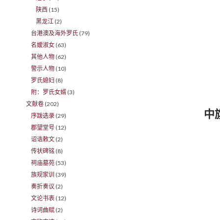
陕西
(15)
黑龙江
(2)
台港澳及海外罗氏
(79)
名嫒淑女
(63)
其他人物
(62)
警示人物
(10)
罗氏媳妇
(8)
附：罗氏女婿
(3)
文献卷
(202)
中
序跋选录
(29)
郡望堂号
(12)
诏诰敕文
(2)
传状碑铭
(8)
祠庙墓苑
(53)
族规家训
(39)
奏折奏议
(2)
文论书表
(12)
诗词曲赋
(2)