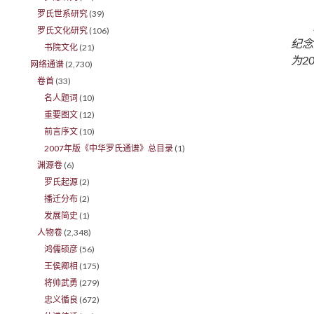
罗氏世系研究
(39)
罗氏文化研究
(106)
纪念
书院文化
(21)
为2
网络通谱
(2,730)
卷首
(33)
名人题词
(10)
重要图文
(12)
前言序文
(10)
2007年版《中华罗氏通谱》总目录
(1)
渊源卷
(6)
罗氏起源
(2)
播迁分布
(2)
发展简史
(1)
人物卷
(2,348)
鸿儒硕彦
(56)
王侯卿相
(175)
将帅武勇
(279)
忠义循良
(672)