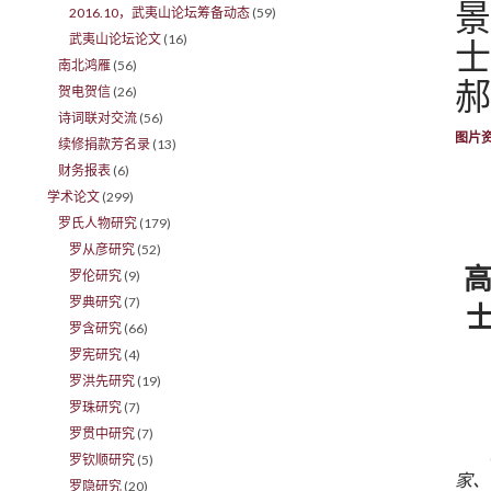
景
2016.10，武夷山论坛筹备动态
(59)
武夷山论坛论文
(16)
士
南北鸿雁
(56)
郝
贺电贺信
(26)
诗词联对交流
(56)
图片
续修捐款芳名录
(13)
财务报表
(6)
学术论文
(299)
罗氏人物研究
(179)
罗从彦研究
(52)
高
罗伦研究
(9)
罗典研究
(7)
罗含研究
(66)
罗宪研究
(4)
罗洪先研究
(19)
罗珠研究
(7)
罗贯中研究
(7)
罗钦顺研究
(5)
家、
罗隐研究
(20)