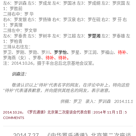
左6：罗训森 左5：罗成龙 左4：罗国冰 左3：罗成纲 左2：罗庆国 左
1：罗胜前
二排右中：罗 华
右6：罗发银 右5：罗扬锋 右4：罗汉泉 右3：罗在砚 右2：罗 芬 右
1：罗真理
二排左中：罗文举
左6：罗泰贵 左5：罗树丰 左4：罗江超 左3：
罗楚湘
左2：罗泰雄 左
1：罗柏青
三排从右往左：
罗卫、罗刚、罗勋、罗川
、
罗学怡、
罗星、罗江润、罗福山、
待补
、
罗海燕（女）、罗奉、
待补、待补。
注：2014.10.26，摄于丰台总后北京基地会议室。
训森注：
敬请认识以上“待补”代表名字的网友，在评论中补上，特向这些
“待补”代表谨表歉意，并向提供其姓名的网友，表示谢意。
供稿：罗卫 录入：罗训森 2014.11.1
2014.10.26，《罗氏通谱》北京第二次座谈会代表合影
2014 年 11 月 1 日
5
COMMENTS
2014.7.27，《中华罗氏通谱》北京第二次座谈