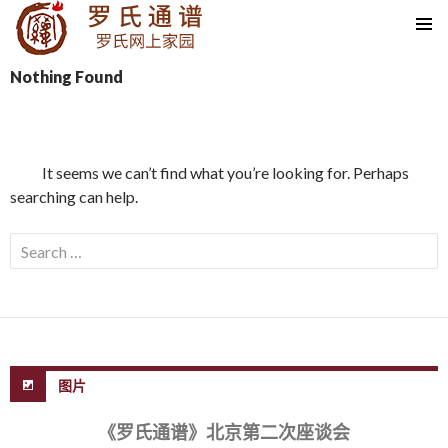
SKIP TO CONTENT
Nothing Found
It seems we can’t find what you’re looking for. Perhaps
searching can help.
Search for:
图片
《罗氏通谱》北京第二次座谈会