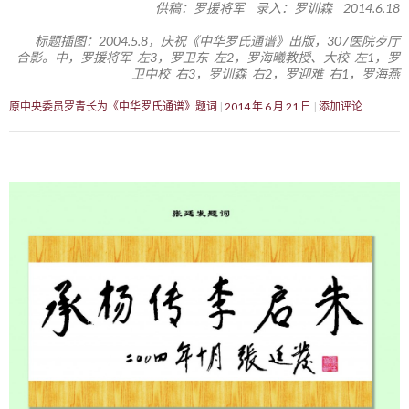
供稿：罗援将军 录入：罗训森 2014.6.18
标题插图：2004.5.8，庆祝《中华罗氏通谱》出版，307医院歺厅
合影。中，罗援将军 左3，罗卫东 左2，罗海曦教授、大校 左1，罗
卫中校 右3，罗训森 右2，罗迎难 右1，罗海燕
原中央委员罗青长为《中华罗氏通谱》题词
2014 年 6 月 21 日
添加评论