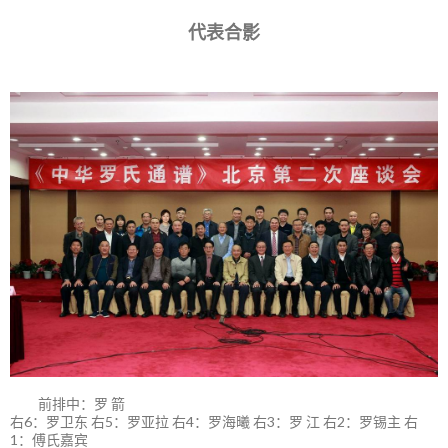
代表合影
前排中：罗 箭
右6：罗卫东 右5：罗亚拉 右4：罗海曦 右3：罗 江 右2：罗锡主 右
1：傅氏嘉宾