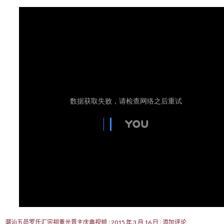
潮汕五邑罗氏汇宗祠重光晋主庆典视频
2015 年 3 月 16 日
添加评论