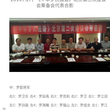
会筹备会代表合影
中：罗箭将军
右5：罗卫东 右4：罗延禹 右3：罗克和 右2：罗卫 右1：罗江润
左5：罗训森 左4：罗海曦 左3：罗福山 左2：罗成龙 左1：罗江
华