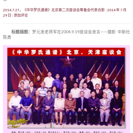
2014.7.27，《中华罗氏通谱》北京第二次座谈会筹备会代表合影
2014 年 7 月
29 日
添加评论
标题插图：
罗元发老将军在2004.9.19座谈会发言——摄影 中新社
陈勇