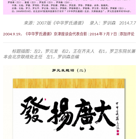
来源：2007版《中华罗氏通谱》 录入：罗训森 2014.7.7
2004.9.19，《中华罗氏通谱》京津座谈会代表合影
2014 年 7 月 7 日
添加评论
标题插图：左2，罗元发 右2，王在齐夫人 右1，罗卫东院长兼
本会北京联络处主任 左1，罗训森总编