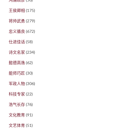
王侯卿相
(175)
将帅武勇
(279)
忠义循良
(672)
仕进佳话
(58)
诗文名家
(234)
懿德高逸
(62)
能师巧匠
(30)
军政人物
(306)
科技专家
(22)
浩气长存
(76)
文化教育
(91)
文艺体育
(51)