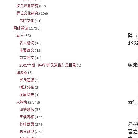
罗氏世系研究
(39)
罗氏文化研究
(106)
书院文化
(21)
网络通谱
(2,730)
碑
（
卷首
(33)
19
名人题词
(10)
重要图文
(12)
前言序文
(10)
绍
朱
2007年版《中华罗氏通谱》总目录
(1)
渊源卷
(6)
罗氏起源
(2)
播迁分布
(2)
发展简史
(1)
云”
人物卷
(2,348)
鸿儒硕彦
(56)
王侯卿相
(175)
乃福
将帅武勇
(279)
晋之
忠义循良
(672)