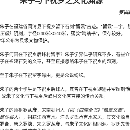
朱子与下祝乡之文化渊源
罗训
朱子
在福建省闽清县下祝乡留下石刻
“留云”
古迹。
“留云”
二字，
正楷）
阴刻，字径0.30米×0.40米，落款“晦翁书”，保存较好。
92年公布为县级
文物保护
。
朱子
何因在下祝乡后峰村留字？
朱子
学界似乎研究不多，有些介
子
在福建石刻的文章，甚至直接忽略
朱子
在下祝乡的题刻。
至于
朱子
在下祝留字缘由，更是众说纷纭。
朱子
的两个学生是下祝乡后峰人，其曾在下祝乡避迹并留题刻
“
，故
朱子
文化与下祝乡后峰村文化有直接的传承关系。
朱子
的师祖
罗从彦
，宋南剑州人
（据《四库全书》“豫章文集”，
建沙县人）
，祖籍江西吉水。洋头罗氏承吉水家风，其文化源自
罗含
，唐之
罗隐
、宋之
罗从彦
，与
朱子
文化同根同源。罗氏先贤