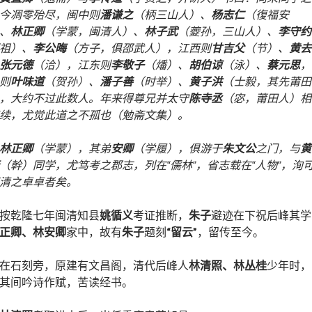
今凋零殆尽，闽中则
潘谦之
（柄三山人）、
杨志仁
（復福安
、
林正卿
（学蒙，闽清人）、
林子武
（夔孙，三山人）、
李守约
祖）、
李公晦
（方子，俱邵武人），江西则
甘吉父
（节）、
黄去
张元德
（洽），江东则
李敬子
（燔）、
胡伯谅
（泳）、
蔡元思
，
则
叶味道
（贺孙）、
潘子善
（时举）、
黄子洪
（士毅，其先莆田
，大约不过此数人。年来得尊兄并太守
陈寺丞
（宓，莆田人）相
续，尤觉此道之不孤也（勉斋文集）。
林正卿
（学蒙），其弟
安卿
（学履），俱游于
朱文公
之门，与
黄
（幹）同学，尤笃考之郡志，列在“儒林”，省志载在“人物”，洵
清之卓卓者矣。
按乾隆七年闽清知县
姚循义
考证推断，
朱子
避迹在下祝后峰其学
正卿、林安卿
家中，故有
朱子
题刻
“留云”
，留传至今。
在石刻旁，原建有文昌阁，清代后峰人
林清照、林丛桂
少年时，
其间吟诗作赋，苦读经书。