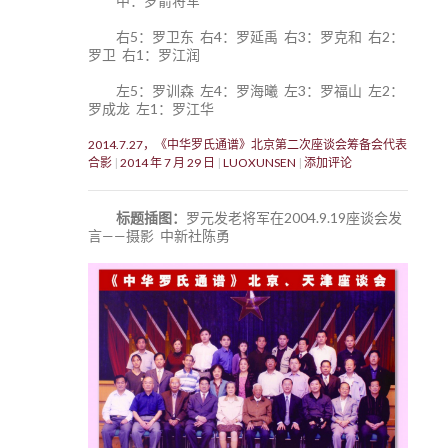
中：罗箭将军
右5：罗卫东 右4：罗延禹 右3：罗克和 右2：
罗卫 右1：罗江润
左5：罗训森 左4：罗海曦 左3：罗福山 左2：
罗成龙 左1：罗江华
2014.7.27，《中华罗氏通谱》北京第二次座谈会筹备会代表
合影
2014 年 7 月 29 日
LUOXUNSEN
添加评论
标题插图：
罗元发老将军在2004.9.19座谈会发
言——摄影 中新社陈勇