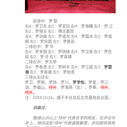
前排中：罗 箭
右6：罗卫东 右5：罗亚拉 右4：罗海曦 右3：罗 江
右2：罗锡主 右1：傅氏嘉宾
左6：罗训森 左5：罗成龙 左4：罗国冰 左3：罗成
纲 左2：罗庆国 左1：罗胜前
二排右中：罗 华
右6：罗发银 右5：罗扬锋 右4：罗汉泉 右3：罗在
砚 右2：罗 芬 右1：罗真理
二排左中：罗文举
左6：罗泰贵 左5：罗树丰 左4：罗江超 左3：
罗楚
湘
左2：罗泰雄 左1：罗柏青
三排从右往左：
罗卫、罗刚、罗勋、罗川
、
罗学怡、
罗星、罗江
润、罗福山、
待补
、罗海燕（女）、罗奉、
待补、
待补。
注：2014.10.26，摄于丰台总后北京基地会议室。
训森注：
敬请认识以上“待补”代表名字的网友，在评论中
补上，特向这些“待补”代表谨表歉意，并向提供其姓