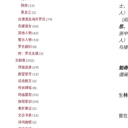
士，
陕西
(15)
人）
黑龙江
(2)
（闳
台港澳及海外罗氏
(79)
思、
名嫒淑女
(63)
浙中
其他人物
(62)
人）
警示人物
(10)
与接
罗氏媳妇
(8)
附：罗氏女婿
(3)
文献卷
(202)
勉斋
序跋选录
(29)
谓闽
郡望堂号
(12)
诏诰敕文
(2)
传状碑铭
(8)
生
林
祠庙墓苑
(53)
族规家训
(39)
奏折奏议
(2)
曾在
文论书表
(12)
诗词曲赋
(2)