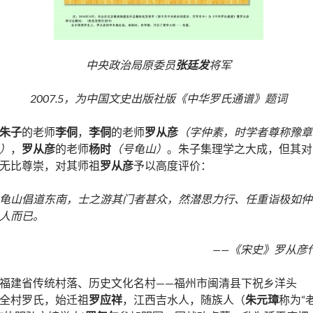
中央政治局原委员
张廷发
将军
2007.5
，为中国文史出版社版《中华罗氏通谱》题词
朱子
的老师
李侗
，
李侗
的老师
罗从彦
（字仲素，时学者尊称豫章
）
，
罗从彦
的老师
杨时
（号龟山）
。朱子集理学之大成，但其对
无比尊崇，对其师祖
罗从彦
予以高度评价：
龟山倡道东南，士之游其门者甚众，然潜思力行、任重诣极如仲
人而已。
——《宋史》罗从彦
福建省传统村落、历史文化名村——福州市闽清县下祝乡洋头
全村罗氏，始迁祖
罗应祥
，江西吉水人，随族人（
朱元璋
称为“