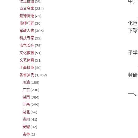
中，
仕进佳话
(58)
诗文名家
(234)
懿德高逸
(62)
化巨
能师巧匠
(30)
下珍
军政人物
(306)
科技专家
(22)
浩气长存
(76)
子学
文化教育
(91)
文艺体育
(51)
工商精英
(40)
务研
各省罗氏
(1,789)
川渝
(188)
广东
(230)
一
湖南
(384)
江西
(299)
湖北
(66)
贵州
(41)
安徽
(32)
吉林
(1)