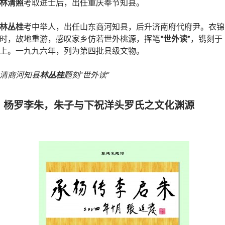
林清照
考取进士后，出任重庆奉节知县。
林丛桂
考中举人，出任山东商河知县，后升济南府代府尹。衣锦
时，故地重游，感叹家乡仿若世外桃源，挥笔
“世外读”
，镌刻于
上。一九九六年，列为第四批县级文物。
清商河知县
林丛桂
题刻“世外读”
、杨罗李朱，朱子与下祝洋头罗氏之文化渊源