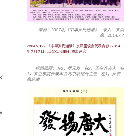
来源：2007版《中华罗氏通谱》 录入：罗训
森 2014.7.7
2004.9.19，《中华罗氏通谱》京津座谈会代表合影
2014
年 7 月 7 日
LUOXUNSEN
添加评论
标题插图：左2，罗元发 右2，王在齐夫人 右
1，罗卫东院长兼本会北京联络处主任 左1，罗训
义
森总编
勒