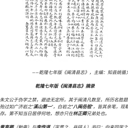
——乾隆七年版《闽清县志》，主编：知县姚循
乾隆七年版《闽清县志》摘录
朱文公于伪学之禁，避迹无定所，其于闽清凡数至，所历名胜题
殆过如广济岩之“
溪山第一
”，白岩之
“八闽岳祖”
，皆其亲笔，现
存。第不知当日居停何地，想亦只在
林正卿
兄弟处也。
黄直卿
（勉斋）与
李传道
（字贯之，井研人）书曰：向来同学之