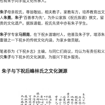
也有朱子同学或文化传承人。
朱子
母亲祝氏，尊翁敬姑，相夫教子，家教有方，培养教育出文
人
朱熹
。
朱子
“百善孝为先”，为外公家族《祝氏族谱》撰文，留
贵的文化遗产。据族谱载，祝氏先贤中亦有朱子学生。
朱子
学专家
马照南
，在下祝乡渡塘村人，他普及朱子学，增添朱
重镇之一下祝乡的传统文化内涵，为家乡做贡献。
笔者忝为《下祝乡志》主编，与同仁们商议，均认为有责任和义
究
朱子
与下祝乡的文化渊源，为振兴下祝乡服务。
、朱子与下祝后峰林氏之文化渊源