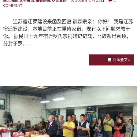
南北鸿雁
,
文字资讯
,
编纂动态
,
罗氏资讯
2016 年 1 月 21 日
1
COMMENT
江苏宿迁罗建设来函及回复 训森宗亲： 你好！ 我是江苏
宿迁罗建设，本地目前正在重修家谱，现有以下问题求教于
你。 据民国十九年宿迁罗氏宗祠碑记记载，吾族系出颛顼，
分封于罗。…
阅读全文 »