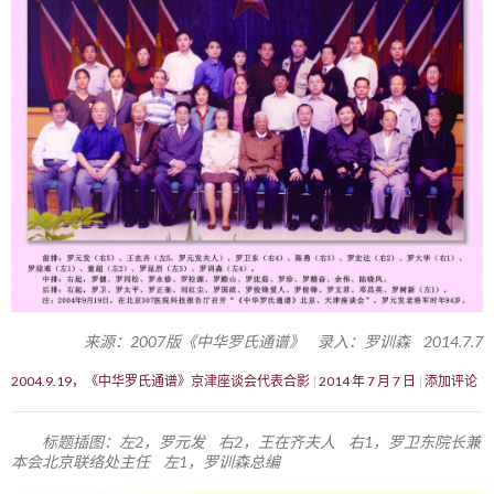
来源：2007版《中华罗氏通谱》 录入：罗训森 2014.7.7
2004.9.19，《中华罗氏通谱》京津座谈会代表合影
2014 年 7 月 7 日
添加评论
标题插图：左2，罗元发 右2，王在齐夫人 右1，罗卫东院长兼
本会北京联络处主任 左1，罗训森总编