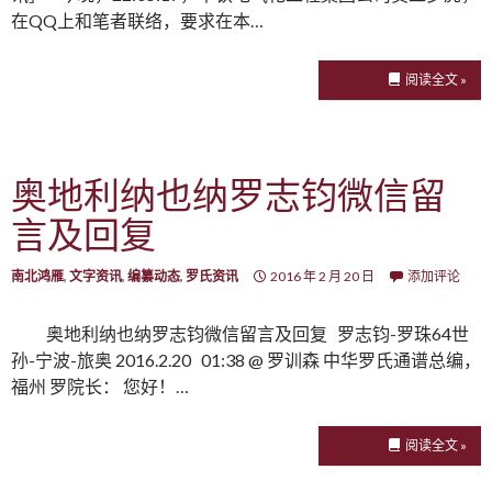
在QQ上和笔者联络，要求在本…
阅读全文 »
奥地利纳也纳罗志钧微信留
言及回复
南北鸿雁
,
文字资讯
,
编纂动态
,
罗氏资讯
2016 年 2 月 20 日
添加评论
奥地利纳也纳罗志钧微信留言及回复 罗志钧-罗珠64世
孙-宁波-旅奥 2016.2.20 01:38 @ 罗训森 中华罗氏通谱总编，
福州 罗院长： 您好！…
阅读全文 »