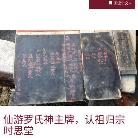
阅读全文 »
仙游罗氏神主牌，认祖归宗
时思堂