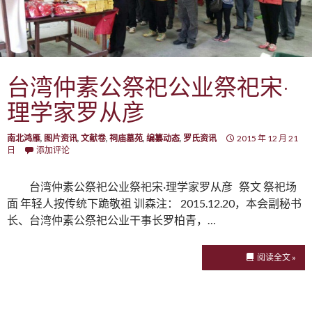
台湾仲素公祭祀公业祭祀宋·
理学家罗从彦
南北鸿雁
,
图片资讯
,
文献卷
,
祠庙墓苑
,
编纂动态
,
罗氏资讯
2015 年 12 月 21
日
添加评论
台湾仲素公祭祀公业祭祀宋·理学家罗从彦 祭文 祭祀场
面 年轻人按传统下跪敬祖 训森注： 2015.12.20，本会副秘书
长、台湾仲素公祭祀公业干事长罗柏青，…
阅读全文 »