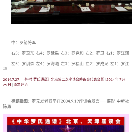
中：罗箭将军
右5：罗卫东 右4：罗延禹 右3：罗克和 右2：罗卫 右1：罗江润
左5：罗训森 左4：罗海曦 左3：罗福山 左2：罗成龙 左1：罗江
华
2014.7.27，《中华罗氏通谱》北京第二次座谈会筹备会代表合影
2014 年 7 月
29 日
添加评论
标题插图：
罗元发老将军在2004.9.19座谈会发言——摄影 中新社
陈勇