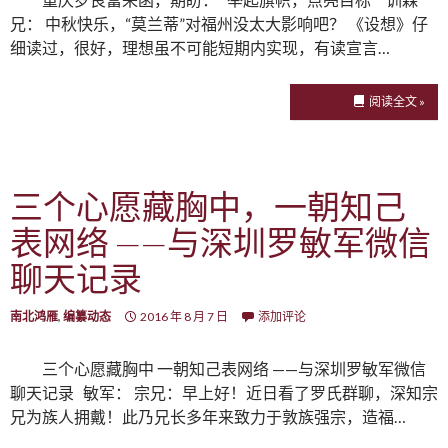
兄： 中秋快乐，“莫兰蒂”对福州没太大影响吧？ 《设想》仔
细读过，很好，理想虽不可能短期内实现，有读宣言…
阅读全文 »
三个心愿藏胸中，一朝知己
表网络 ——与深圳罗敏军微信
聊天记录
南北鸿雁
,
编纂动态
2016 年 8 月 7 日
添加评论
三个心愿藏胸中 一朝知己表网络 ——与深圳罗敏军微信
聊天记录 敏军： 宗兄：早上好！近日看了罗氏群聊，深知宗
兄为族人拥戴！此乃兄长多年来致力于敦族强宗，造福…