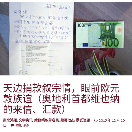
天边捐款叙宗情，眼前欧元
敦族谊（奥地利首都维也纳
的来信、汇款）
南北鸿雁
,
文字资讯
,
续修捐款芳名录
,
编纂动态
,
罗氏资讯
2015 年 12 月 10
日
添加评论