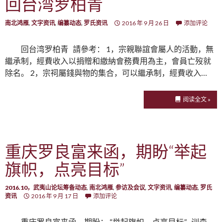
回台湾罗柏青
南北鸿雁
,
文字资讯
,
编纂动态
,
罗氏资讯
2016 年 9 月 26 日
添加评论
回台湾罗柏青 請參考： 1，宗親聯誼會屬人的活動，無
繼承制，經費收入以捐贈和繳納會務費用為主，會員亡歿就
除名。 2，宗祠屬錢與物的集合，可以繼承制，經費收入…
阅读全文 »
重庆罗良富来函，期盼“举起
旗帜，点亮目标”
2016.10，武夷山论坛筹备动态
,
南北鸿雁
,
参访及会议
,
文字资讯
,
编纂动态
,
罗氏
资讯
2016 年 9 月 17 日
添加评论
重庆罗良富来函，期盼： “举起旗帜，点亮目标” 训森