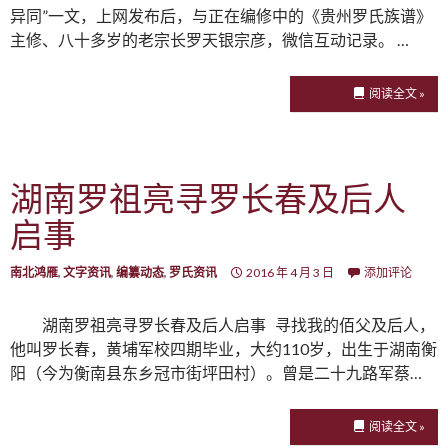
异同”一文，上网发布后，与正在编修中的《贵州罗氏族谱》
主修、八十多岁的老宗长罗天银宗彦，微信互动记录。 …
阅读全文 »
湖南罗祖亮寻罗长春及后人
启事
南北鸿雁
,
文字资讯
,
编纂动态
,
罗氏资讯
2016 年 4 月 3 日
添加评论
湖南罗祖亮寻罗长春及后人启事 寻找我的佰父及后人，
他叫罗长春，黄埔军校四期毕业，大约110岁，出生于湖南衡
阳（今为衡南县东乡冠市街坪田村）。曾是二十九路军蔡…
阅读全文 »