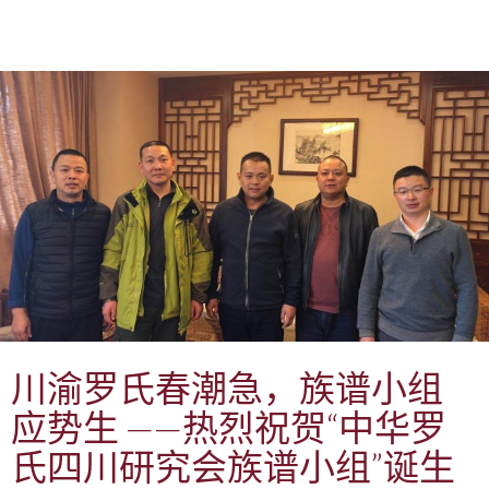
川渝罗氏春潮急，族谱小组
应势生 ——热烈祝贺“中华罗
氏四川研究会族谱小组”诞生