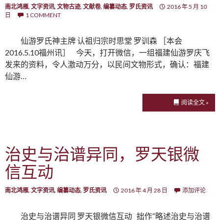
南北鸿雁
,
文字资讯
,
文物古迹
,
文献卷
,
编纂动态
,
罗氏资讯
2016 年 5 月 10
日
1 COMMENT
仙游罗氏神主牌 认祖归宗时思堂 罗训森 ［本会
2016.5.10福州讯］ 今天，打开微信，一组福建仙游罗庆飞
发来的资料，令人激动万分，以民间文物形式，确认：福建
仙游…
阅读全文 »
治史与治谱异同，罗天银微
信互动
南北鸿雁
,
文字资讯
,
编纂动态
,
罗氏资讯
2016 年 4 月 28 日
添加评论
治史与治谱异同 罗天银微信互动 拙作“略述治史与治谱