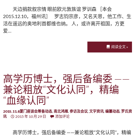
天边捐款叙宗情 眼前欧元敦族谊 罗训森 ［本会
2015.12.10，福州讯］ 罗志钧宗彦，又名天恩，他工作、生
活在遥远的奥地利首都维也纳。 人，或许离开祖国，方更
爱…
阅读全文 »
高学历博士，强后备编委 ——
兼论粗放“文化认同”，精编
“血缘认同”
2015.11.8厦门座谈会筹备动态
,
南北鸿雁
,
参访及会议
,
文字资讯
,
编纂动态
,
罗氏资
讯
2015 年 10 月 29 日
添加评论
高学历博士，强后备编委 ——兼论粗放“文化认同”，精编