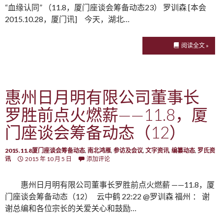
“血缘认同” （11.8，厦门座谈会筹备动态23） 罗训森 [本会
2015.10.28，厦门讯] 今天，湖北…
阅读全文 »
惠州日月明有限公司董事长
罗胜前点火燃薪——11.8，厦
门座谈会筹备动态（12）
2015.11.8厦门座谈会筹备动态
,
南北鸿雁
,
参访及会议
,
文字资讯
,
编纂动态
,
罗氏资
讯
2015 年 10 月 5 日
添加评论
惠州日月明有限公司董事长罗胜前点火燃薪 ——11.8，厦
门座谈会筹备动态（12） 云中鹤 22:22 @罗训森 福州 ： 谢
谢总编和各位宗长的关爱关心和鼓励…