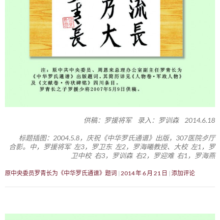
供稿：罗援将军 录入：罗训森 2014.6.18
标题插图：2004.5.8，庆祝《中华罗氏通谱》出版，307医院歺厅
合影。中，罗援将军 左3，罗卫东 左2，罗海曦教授、大校 左1，罗
卫中校 右3，罗训森 右2，罗迎难 右1，罗海燕
原中央委员罗青长为《中华罗氏通谱》题词
2014 年 6 月 21 日
添加评论