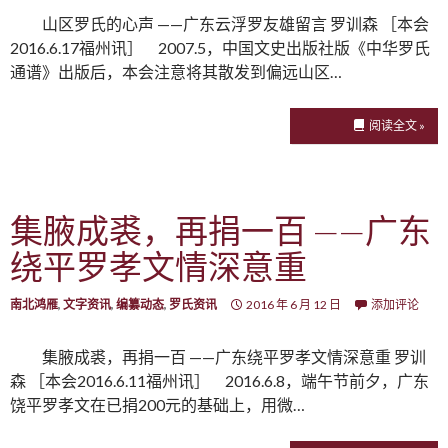
山区罗氏的心声 ——广东云浮罗友雄留言 罗训森 ［本会
2016.6.17福州讯］ 2007.5，中国文史出版社版《中华罗氏
通谱》出版后，本会注意将其散发到偏远山区…
阅读全文 »
集腋成裘，再捐一百 ——广东
绕平罗孝文情深意重
南北鸿雁
,
文字资讯
,
编纂动态
,
罗氏资讯
2016 年 6 月 12 日
添加评论
集腋成裘，再捐一百 ——广东绕平罗孝文情深意重 罗训
森 ［本会2016.6.11福州讯］ 2016.6.8，端午节前夕，广东
饶平罗孝文在已捐200元的基础上，用微…