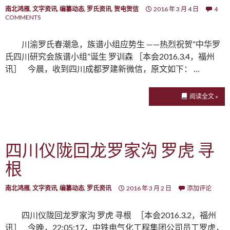
南北鸿雁
,
文字资讯
,
编纂动态
,
罗氏资讯
,
贺电贺信
2016 年 3 月 4 日
4
COMMENTS
川渝罗氏春潮急，族谱小组应势生 ——热烈祝贺“中华罗
氏四川研究会族谱小组”诞生 罗训森 ［本会2016.3.4，福州
讯］ 今晨，收到四川成都罗建新微信，原文如下： …
阅读全文 »
四川仪陇回龙罗家沟 罗虎 寻
根
南北鸿雁
,
文字资讯
,
编纂动态
,
罗氏资讯
2016 年 3 月 2 日
添加评论
四川仪陇回龙罗家沟 罗虎 寻根 ［本会2016.3.2，福州
讯］ 今晚，22:05:17，中铁电气化工程集团公司员工罗虎，