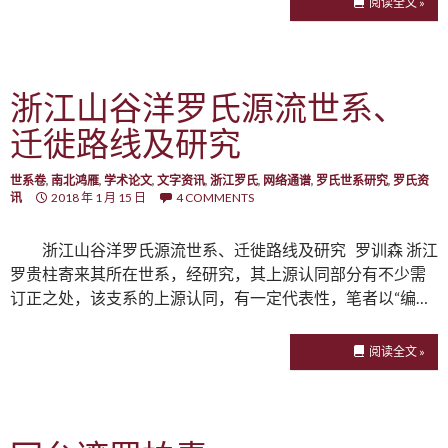
阅读全文 »
浙江山谷洋罗氏源流世系、
迁徙路线及研究
世系卷
,
南北鸿雁
,
学术论文
,
文字资讯
,
浙江罗氏
,
网络通谱
,
罗氏世系研究
,
罗氏资
讯
2018 年 1 月 15 日
4 COMMENTS
浙江山谷洋罗氏源流世系、迁徙路线及研究 罗训森 浙江
罗贵柱寄来其所在世系，经研究，其上源认同部分有不少需
订正之处，该支系的上源认同，有一定代表性，笔者以“编…
阅读全文 »