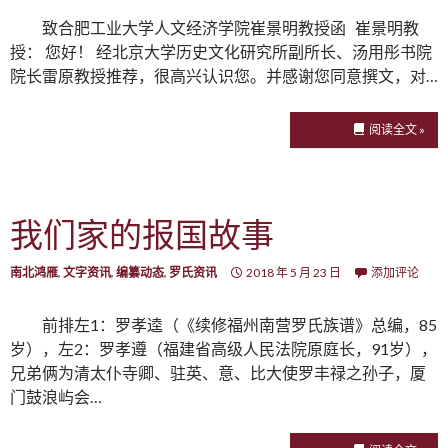
致合肥工业大学人文经济学院崔景明教授函 崔景明教
授： 您好！ 经北京大学历史文化研究所副所长、汤用彤书院
院长雷原教授推荐，很高兴认识您。并感谢您同意撰文，对…
阅读全文 »
我们家的报国故事
南北鸿雁
,
文字资讯
,
编纂动态
,
罗氏资讯
2018 年 5 月 23 日
添加评论
前排左1：罗孝逵（《续修福州南营罗氏族谱》总编，85
岁），左2：罗孝遵（福建省高级人民法院原庭长，91岁），
兄弟俩为清太仆寺卿、驻英、意、比大使罗丰禄之孙子，厦
门鼓浪屿会…