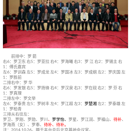
前排中：罗 箭
右6：罗卫东 右5：罗亚拉 右4：罗海曦 右3：罗 江 右2：罗锡主 右
1：傅氏嘉宾
左6：罗训森 左5：罗成龙 左4：罗国冰 左3：罗成纲 左2：罗庆国 左
1：罗胜前
二排右中：罗 华
右6：罗发银 右5：罗扬锋 右4：罗汉泉 右3：罗在砚 右2：罗 芬 右
1：罗真理
二排左中：罗文举
左6：罗泰贵 左5：罗树丰 左4：罗江超 左3：
罗楚湘
左2：罗泰雄 左
1：罗柏青
三排从右往左：
罗卫、罗刚、罗勋、罗川
、
罗学怡、
罗星、罗江润、罗福山、
待补
、
罗海燕（女）、罗奉、
待补、待补。
注：2014.10.26，摄于丰台总后北京基地会议室。