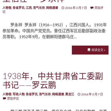
人物卷
,
各省罗氏
,
江西
,
浩气长存
,
网络通谱
2016 年 3 月 7 日
添加评
论
罗永祥 罗永祥（1916—1952），江西兴国人。 1931年
参加革命。中国共产党党员。曾任辽西军区后勤部副政治委
员等职。 1952年9月，在朝鲜阳德群马庄…
阅读全文 »
1938年，中共甘肃省工委副
书记——罗云鹏
人物卷
,
军政人物
,
各省罗氏
,
浩气长存
,
网络通谱
,
黑龙江
2016 年 3 月 7 日
添加评论