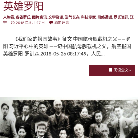
英雄罗阳
人物卷
,
各省罗氏
,
图片资讯
,
文字资讯
,
浩气长存
,
科技专家
,
网络通谱
,
罗氏资讯
,
辽
宁
2018 年 5 月 27 日
添加评论
《我们家的报国故事》征文 中国航母舰载机之父——罗
阳 习近平心中的英雄 ——记中国航母舰载机之父，航空报国
英雄罗阳 罗训森 2018-05-26 08:17:49，人民…
阅读全文 »