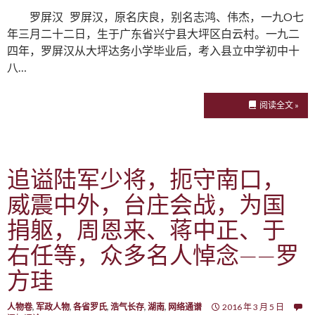
罗屏汉 罗屏汉，原名庆良，别名志鸿、伟杰，一九O七
年三月二十二日，生于广东省兴宁县大坪区白云村。一九二
四年，罗屏汉从大坪达务小学毕业后，考入县立中学初中十
八…
阅读全文 »
追谥陆军少将，扼守南口，
威震中外，台庄会战，为国
捐躯，周恩来、蒋中正、于
右任等，众多名人悼念——罗
方珪
人物卷
,
军政人物
,
各省罗氏
,
浩气长存
,
湖南
,
网络通谱
2016 年 3 月 5 日