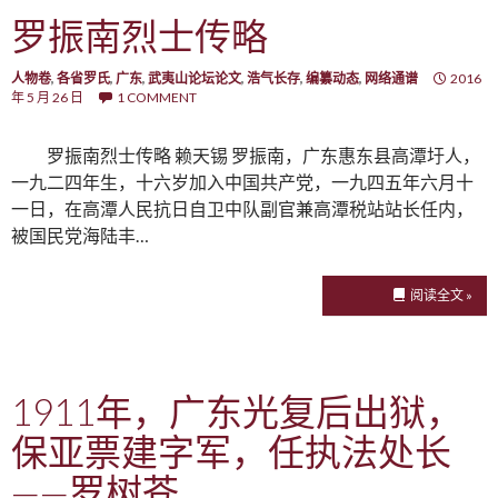
罗振南烈士传略
人物卷
,
各省罗氏
,
广东
,
武夷山论坛论文
,
浩气长存
,
编纂动态
,
网络通谱
2016
年 5 月 26 日
1 COMMENT
罗振南烈士传略 赖天锡 罗振南，广东惠东县高潭圩人，
一九二四年生，十六岁加入中国共产党，一九四五年六月十
一日，在高潭人民抗日自卫中队副官兼高潭税站站长任内，
被国民党海陆丰…
阅读全文 »
1911年，广东光复后出狱，
保亚票建字军，任执法处长
——罗树苍