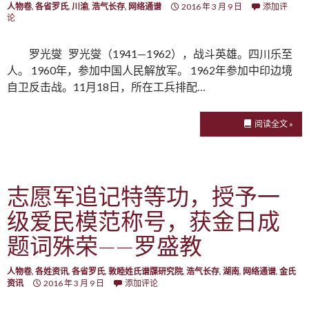
人物卷
,
各省罗氏
,
川渝
,
浩气长存
,
网络通谱
2016 年 3 月 9 日
添加评
论
罗光燮 罗光燮（1941—1962），战斗英雄。四川乐至
人。 1960年，参加中国人民解放军。 1962年参加中印边境
自卫反击战。11月18日，所在工兵排配…
阅读全文 »
志愿军追记特等功，授予一
级爱民模范称号，获金日成
题词殊荣——罗盛教
人物卷
,
各姓资讯
,
各省罗氏
,
敦睦姓氏谱牒研究院
,
浩气长存
,
湖南
,
网络通谱
,
金氏
资讯
2016 年 3 月 9 日
添加评论