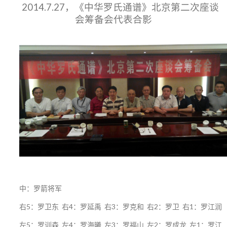
2014.7.27，《中华罗氏通谱》北京第二次座谈
会筹备会代表合影
中：罗箭将军
右5：罗卫东 右4：罗延禹 右3：罗克和 右2：罗卫 右1：罗江润
左5：罗训森 左4：罗海曦 左3：罗福山 左2：罗成龙 左1：罗江