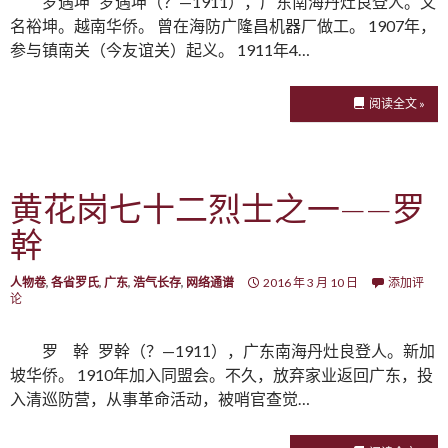
罗遇坤 罗遇坤（？—1911），广东南海丹灶良登人。又
名裕坤。越南华侨。 曾在海防广隆昌机器厂做工。 1907年，
参与镇南关（今友谊关）起义。 1911年4…
阅读全文 »
黄花岗七十二烈士之一——罗
幹
人物卷
,
各省罗氏
,
广东
,
浩气长存
,
网络通谱
2016 年 3 月 10 日
添加评
论
罗 幹 罗幹（？—1911），广东南海丹灶良登人。新加
坡华侨。 1910年加入同盟会。不久，放弃家业返回广东，投
入清巡防营，从事革命活动，被哨官查觉…