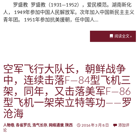
罗盛教 罗盛教（1931—1952），爱民模范。湖南新化
人， 1949年参加中国人民解放军。次年加入中国新民主主义
青年团。 1951年参加抗美援朝，任中国人…
阅读全文 »
空军飞行大队长，朝鲜战争
中，连续击落F—84型飞机三
架，同年，又击落美军F—86
型飞机一架荣立特等功——罗
沧海
人物卷
,
各省罗氏
,
浩气长存
,
网络通谱
,
陕西
2016 年 3 月 8 日
添加评
论