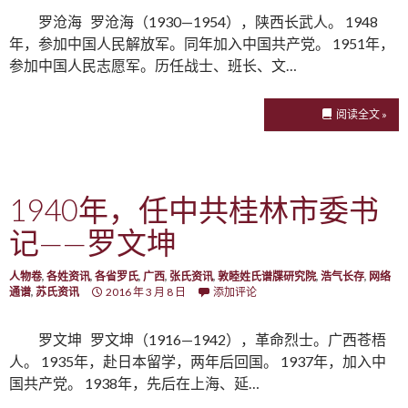
罗沧海 罗沧海（1930—1954），陕西长武人。 1948
年，参加中国人民解放军。同年加入中国共产党。 1951年，
参加中国人民志愿军。历任战士、班长、文…
阅读全文 »
1940年，任中共桂林市委书
记——罗文坤
人物卷
,
各姓资讯
,
各省罗氏
,
广西
,
张氏资讯
,
敦睦姓氏谱牒研究院
,
浩气长存
,
网络
通谱
,
苏氏资讯
2016 年 3 月 8 日
添加评论
罗文坤 罗文坤（1916—1942），革命烈士。广西苍梧
人。 1935年，赴日本留学，两年后回国。 1937年，加入中
国共产党。 1938年，先后在上海、延…