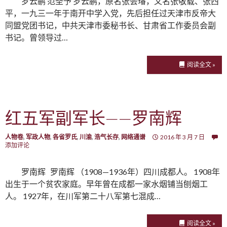
罗云鹏 范圣予 罗云鹏，原名张会璿，又名张敬载、张西
平，一九三一年于南开中学入党，先后担任过天津市反帝大
同盟党团书记，中共天津市委秘书长、甘肃省工作委员会副
书记。曾领导过…
阅读全文 »
红五军副军长——罗南辉
人物卷
,
军政人物
,
各省罗氏
,
川渝
,
浩气长存
,
网络通谱
2016 年 3 月 7 日
添加评论
罗南辉 罗南辉 （1908—1936年）四川成都人。 1908年
出生于一个贫农家庭。早年曾在成都一家水烟铺当刨烟工
人。 1927年，在川军第二十八军第七混成…
阅读全文 »