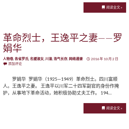
阅读全文 »
革命烈士，王逸平之妻——罗
娟华
人物卷
,
各省罗氏
,
名嫒淑女
,
川渝
,
浩气长存
,
网络通谱
2016 年 10 月 2 日
添加评论
罗娟华 罗娟华（1925—1949）革命烈士。四川富顺
人。王逸平之妻。 王逸平以川军二十四军副官的身份作掩
护，从事地下革命活动，她积极协助丈夫工作。 194…
阅读全文 »