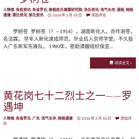
人物卷
,
各姓资讯
,
各省罗氏
,
敦睦姓氏谱牒研究院
,
汤氏资讯
,
浩气长存
,
湖南
,
网络
通谱
,
谭氏资讯
,
邹氏资讯
2016 年 3 月 10 日
添加评论
罗树苍 罗树苍（？—1914），湖南新化人。亦作澍苍，
名洽霖。 早年入新化速成师范，毕业后入京师学堂。不久投
入广东新军先锋队。 1980年，密助谭馥组织保亚…
阅读全文 »
黄花岗七十二烈士之一——罗
遇坤
人物卷
,
各省罗氏
,
广东
,
浩气长存
,
网络通谱
2016 年 3 月 10 日
添加评
论