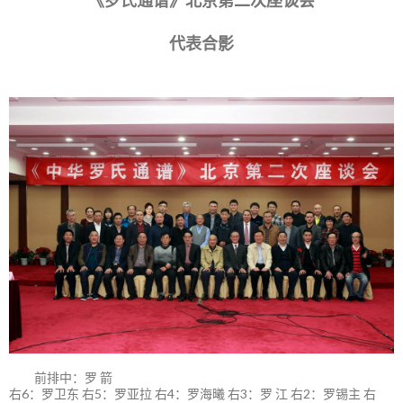
《罗氏通谱》北京第二次座谈会
代表合影
前排中：罗 箭
右6：罗卫东 右5：罗亚拉 右4：罗海曦 右3：罗 江 右2：罗锡主 右