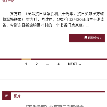
添加评论
罗方珪 （纪念抗日战争胜利六十周年，抗日英雄罗方珪
将军挽联录） 罗方珪，号建唐，1907年12月20日出生于湖南
省，今衡东县新塘镇百叶村的一个书香门第家庭。…
阅读全文 »
1
2
…
4
NEXT →
Posts navigation
图片