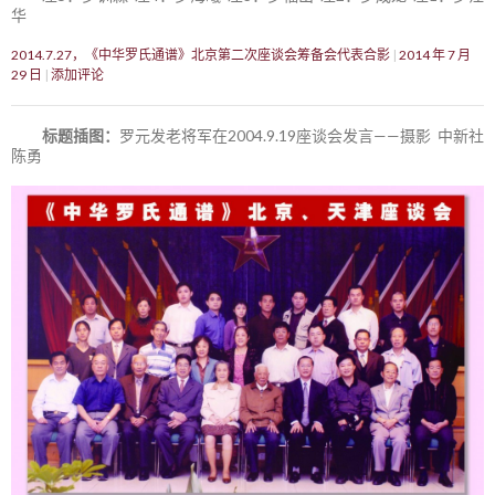
华
2014.7.27，《中华罗氏通谱》北京第二次座谈会筹备会代表合影
2014 年 7 月
29 日
添加评论
标题插图：
罗元发老将军在2004.9.19座谈会发言——摄影 中新社
陈勇