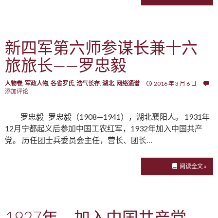
新四军第六师参谋长兼十六
旅旅长——罗忠毅
人物卷
,
军政人物
,
各省罗氏
,
浩气长存
,
湖北
,
网络通谱
2016 年 3 月 6 日
添加评论
罗忠毅 罗忠毅（1908—1941），湖北襄阳人。 1931年
12月宁都起义后参加中国工农红军，1932年加入中国共产
党。 历任团士兵委员会主任，营长、团长…
阅读全文 »
1927年，加入中国共产党，