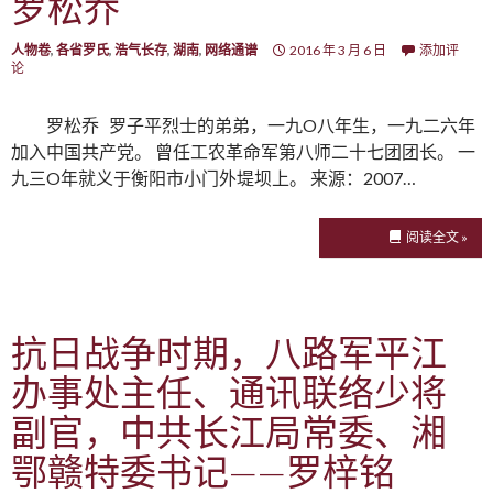
罗松乔
人物卷
,
各省罗氏
,
浩气长存
,
湖南
,
网络通谱
2016 年 3 月 6 日
添加评
论
罗松乔 罗子平烈士的弟弟，一九O八年生，一九二六年
加入中国共产党。 曾任工农革命军第八师二十七团团长。 一
九三O年就义于衡阳市小门外堤坝上。 来源：2007…
阅读全文 »
抗日战争时期，八路军平江
办事处主任、通讯联络少将
副官，中共长江局常委、湘
鄂赣特委书记——罗梓铭