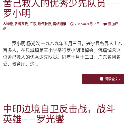
舍己救人的优秀少先队员——
罗小明
人物卷
,
各省罗氏
,
广东
,
浩气长存
,
网络通谱
2016 年 3 月 9 日
添加评
论
罗小明 杨光汉 一九八九年五月三日，兴宁县各界人土八
百多人，在县城镇第三小学举行罗小明追悼会。沉痛悼念这
位舍己救人的优秀少先队员。同年十月十二日，广东省团省
委、教育厅、少…
阅读全文 »
中印边境自卫反击战，战斗
英雄——罗光燮