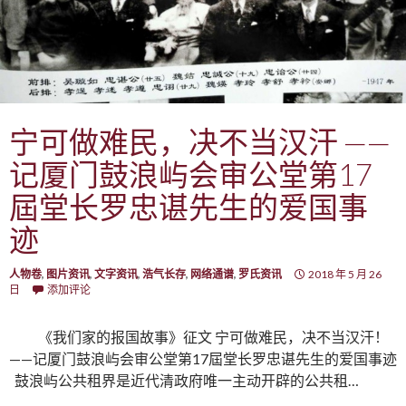
宁可做难民，决不当汉汗 ——
记厦门鼓浪屿会审公堂第17
屆堂长罗忠谌先生的爱国事
迹
人物卷
,
图片资讯
,
文字资讯
,
浩气长存
,
网络通谱
,
罗氏资讯
2018 年 5 月 26
日
添加评论
《我们家的报国故事》征文 宁可做难民，决不当汉汗！
——记厦门鼓浪屿会审公堂第17屆堂长罗忠谌先生的爱国事迹
鼓浪屿公共租界是近代清政府唯一主动开辟的公共租…