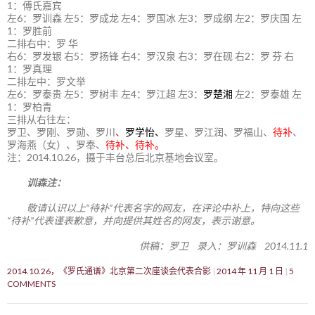
1：傅氏嘉宾
左6：罗训森 左5：罗成龙 左4：罗国冰 左3：罗成纲 左2：罗庆国 左
1：罗胜前
二排右中：罗 华
右6：罗发银 右5：罗扬锋 右4：罗汉泉 右3：罗在砚 右2：罗 芬 右
1：罗真理
二排左中：罗文举
左6：罗泰贵 左5：罗树丰 左4：罗江超 左3：
罗楚湘
左2：罗泰雄 左
1：罗柏青
三排从右往左：
罗卫、罗刚、罗勋、罗川
、
罗学怡、
罗星、罗江润、罗福山、
待补
、
罗海燕（女）、罗奉、
待补、待补。
注：2014.10.26，摄于丰台总后北京基地会议室。
训森注：
敬请认识以上“待补”代表名字的网友，在评论中补上，特向这些
“待补”代表谨表歉意，并向提供其姓名的网友，表示谢意。
供稿：罗卫 录入：罗训森 2014.11.1
2014.10.26，《罗氏通谱》北京第二次座谈会代表合影
2014 年 11 月 1 日
5
COMMENTS