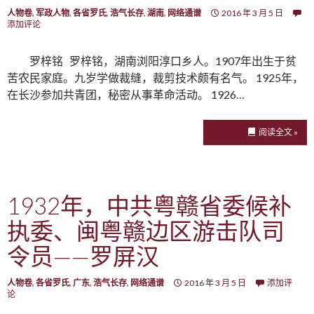
人物卷
,
军政人物
,
各省罗氏
,
浩气长存
,
湖南
,
网络通谱
2016 年 3 月 5 日
添加评论
罗梓铭 罗梓铭，湖南浏阳淳口乡人。1907年出生于贫
苦农民家庭。九岁学做裁缝，裁剪技术颇有名气。 1925年，
在长沙参加共青团，秘密从事革命活动。 1926…
阅读全文 »
1932年，中共粤赣省委候补
执委、闽粤赣边区游击队司
令员——罗屏汉
人物卷
,
各省罗氏
,
广东
,
浩气长存
,
网络通谱
2016 年 3 月 5 日
添加评
论