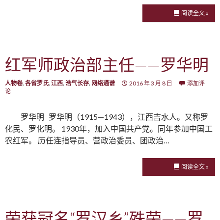
阅读全文 »
红军师政治部主任——罗华明
人物卷
,
各省罗氏
,
江西
,
浩气长存
,
网络通谱
2016 年 3 月 8 日
添加评
论
罗华明 罗华明（1915—1943），江西吉水人。又称罗
化民、罗化明。 1930年，加入中国共产党。同年参加中国工
农红军。 历任连指导员、营政治委员、团政治…
阅读全文 »
荣获冠名“罗汉乡”殊荣——罗