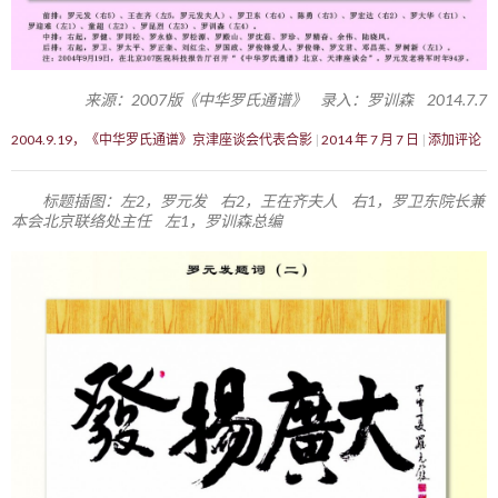
来源：2007版《中华罗氏通谱》 录入：罗训森 2014.7.7
2004.9.19，《中华罗氏通谱》京津座谈会代表合影
2014 年 7 月 7 日
添加评论
标题插图：左2，罗元发 右2，王在齐夫人 右1，罗卫东院长兼
本会北京联络处主任 左1，罗训森总编