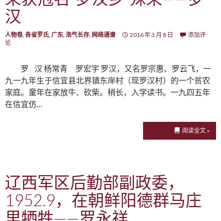
汉
人物卷
,
各省罗氏
,
广东
,
浩气长存
,
网络通谱
2016 年 3 月 8 日
添加评
论
罗 汉 杨常青 罗宏宇 罗汉，又名罗宗惠、罗云飞，一
九一九年生于信宜县北界镇东岸村（现罗汉村）的一个贫农
家庭。童年在家放牛、砍柴。稍长，入学读书。一九四五年
在信宜仿…
阅读全文 »
辽西军区后勤部副政委，
1952.9，在朝鲜阳德群马庄
里牺牲——罗永祥