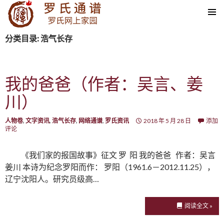
SKIP TO CONTENT
分类目录: 浩气长存
我的爸爸（作者：吴言、姜
川）
人物卷
,
文字资讯
,
浩气长存
,
网络通谱
,
罗氏资讯
2018 年 5 月 28 日
添加
评论
《我们家的报国故事》征文 罗 阳 我的爸爸 作者：吴言
姜川 本诗为纪念罗阳而作： 罗阳（1961.6－2012.11.25），
辽宁沈阳人。研究员级高…
阅读全文 »