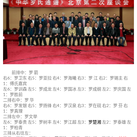
前排中：罗 箭
右6：罗卫东 右5：罗亚拉 右4：罗海曦 右3：罗 江 右2：罗锡主 右
1：傅氏嘉宾
左6：罗训森 左5：罗成龙 左4：罗国冰 左3：罗成纲 左2：罗庆国 左
1：罗胜前
二排右中：罗 华
右6：罗发银 右5：罗扬锋 右4：罗汉泉 右3：罗在砚 右2：罗 芬 右
1：罗真理
二排左中：罗文举
左6：罗泰贵 左5：罗树丰 左4：罗江超 左3：
罗楚湘
左2：罗泰雄 左
1：罗柏青
三排从右往左：