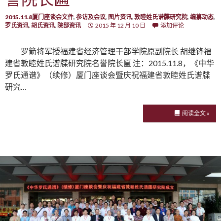
2015.11.8厦门座谈会文件
,
参访及会议
,
图片资讯
,
敦睦姓氏谱牒研究院
,
编纂动态
,
罗氏资讯
,
胡氏资讯
,
院部资讯
2015 年 12 月 10 日
添加评论
罗箭将军授福建省经济管理干部学院原副院长 胡继锋福
建省敦睦姓氏谱牒研究院名誉院长匾 注：2015.11.8，《中华
罗氏通谱》（续修）厦门座谈会暨庆祝福建省敦睦姓氏谱牒
研究…
阅读全文 »