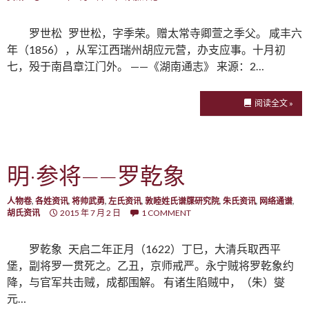
罗世松 罗世松，字季荣。赠太常寺卿萱之季父。 咸丰六
年（1856），从军江西瑞州胡应元营，办支应事。十月初
七，殁于南昌章江门外。 ——《湖南通志》 来源：2…
阅读全文 »
明·参将——罗乾象
人物卷
,
各姓资讯
,
将帅武勇
,
左氏资讯
,
敦睦姓氏谱牒研究院
,
朱氏资讯
,
网络通谱
,
胡氏资讯
2015 年 7 月 2 日
1 COMMENT
罗乾象 天启二年正月（1622）丁巳，大清兵取西平
堡，副将罗一贯死之。乙丑，京师戒严。永宁贼将罗乾象约
降，与官军共击贼，成都围解。 有诸生陷贼中，（朱）燮
元…