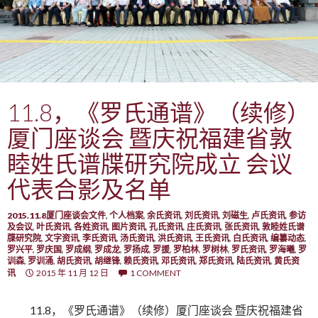
11.8，《罗氏通谱》（续修）
厦门座谈会 暨庆祝福建省敦
睦姓氏谱牒研究院成立 会议
代表合影及名单
2015.11.8厦门座谈会文件
,
个人档案
,
余氏资讯
,
刘氏资讯
,
刘磁生
,
卢氏资讯
,
参访
及会议
,
叶氏资讯
,
各姓资讯
,
图片资讯
,
孔氏资讯
,
庄氏资讯
,
张氏资讯
,
敦睦姓氏谱
牒研究院
,
文字资讯
,
李氏资讯
,
汤氏资讯
,
洪氏资讯
,
王氏资讯
,
白氏资讯
,
编纂动态
,
罗兴平
,
罗庆国
,
罗成纲
,
罗成龙
,
罗扬成
,
罗援
,
罗柏林
,
罗树林
,
罗氏资讯
,
罗海曦
,
罗
训森
,
罗训涌
,
胡氏资讯
,
胡继锋
,
赖氏资讯
,
邓氏资讯
,
郑氏资讯
,
陆氏资讯
,
黄氏资
讯
2015 年 11 月 12 日
1 COMMENT
11.8，《罗氏通谱》（续修）厦门座谈会 暨庆祝福建省