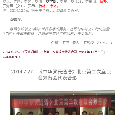
罗卫、罗刚、罗勋、罗川
、
罗学怡、
罗星、罗江润、罗福山、
待补
、
罗海燕（女）、罗奉、
待补、待补。
注：2014.10.26，摄于丰台总后北京基地会议室。
训森注：
敬请认识以上“待补”代表名字的网友，在评论中补上，特向这些
“待补”代表谨表歉意，并向提供其姓名的网友，表示谢意。
供稿：罗卫 录入：罗训森 2014.11.1
2014.10.26，《罗氏通谱》北京第二次座谈会代表合影
2014 年 11 月 1 日
5
COMMENTS
2014.7.27，《中华罗氏通谱》北京第二次座谈
会筹备会代表合影