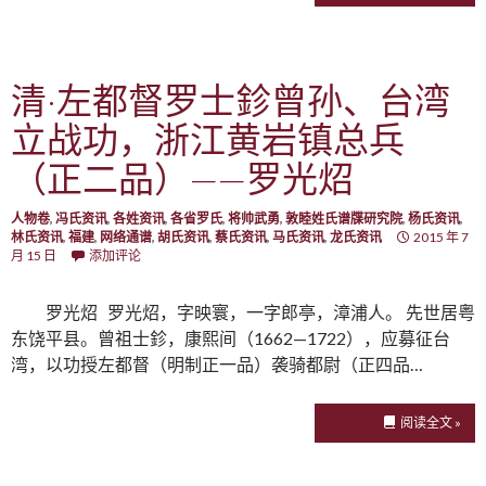
清·左都督罗士鉁曾孙、台湾
立战功，浙江黄岩镇总兵
（正二品）——罗光炤
人物卷
,
冯氏资讯
,
各姓资讯
,
各省罗氏
,
将帅武勇
,
敦睦姓氏谱牒研究院
,
杨氏资讯
,
林氏资讯
,
福建
,
网络通谱
,
胡氏资讯
,
蔡氏资讯
,
马氏资讯
,
龙氏资讯
2015 年 7
月 15 日
添加评论
罗光炤 罗光炤，字映寰，一字郎亭，漳浦人。 先世居粤
东饶平县。曾祖士鉁，康熙间（1662—1722），应募征台
湾，以功授左都督（明制正一品）袭骑都尉（正四品…
阅读全文 »