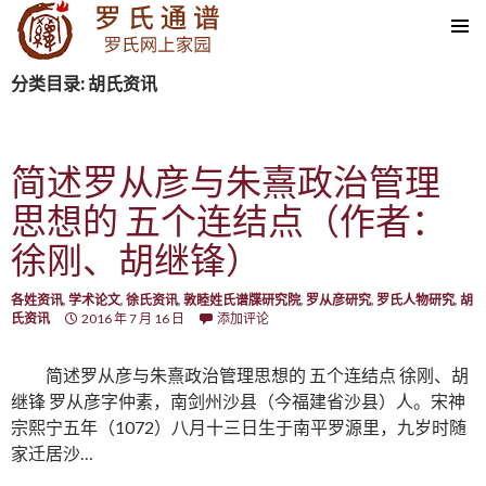
SKIP TO CONTENT
分类目录: 胡氏资讯
简述罗从彦与朱熹政治管理
思想的 五个连结点（作者：
徐刚、胡继锋）
各姓资讯
,
学术论文
,
徐氏资讯
,
敦睦姓氏谱牒研究院
,
罗从彦研究
,
罗氏人物研究
,
胡
氏资讯
2016 年 7 月 16 日
添加评论
简述罗从彦与朱熹政治管理思想的 五个连结点 徐刚、胡
继锋 罗从彦字仲素，南剑州沙县（今福建省沙县）人。宋神
宗熙宁五年（1072）八月十三日生于南平罗源里，九岁时随
家迁居沙…