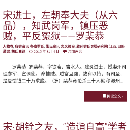
宋进士，左朝奉大夫（从六
品），知武岗军，镇压恶
贼，平反冤狱——罗棐恭
人物卷
,
各姓资讯
,
各省罗氏
,
张氏资讯
,
忠义循良
,
敦睦姓氏谱牒研究院
,
江西
,
网络
通谱
,
胡氏资讯
2015 年 8 月 4 日
添加评论
罗棐恭 罗棐恭，字钦若，吉水人。建炎进士，授虔州司
理参军，宣谕使。 命捕贼。贼富且黠，故有以持，有司至，
是复馈钱二十万求脱。（罗）棐恭竟论杀三十人狱 移潭州…
阅读全文 »
宋·胡铨之友，“造诣自高”学者