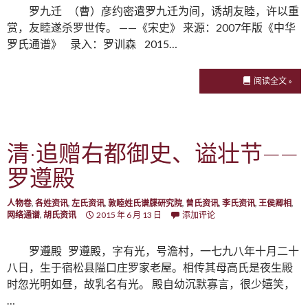
罗九迁 （曹）彦约密遣罗九迁为间，诱胡友睦，许以重
赏，友睦遂杀罗世传。 ——《宋史》 来源：2007年版《中华
罗氏通谱》 录入：罗训森 2015…
阅读全文 »
清·追赠右都御史、谥壮节——
罗遵殿
人物卷
,
各姓资讯
,
左氏资讯
,
敦睦姓氏谱牒研究院
,
曾氏资讯
,
李氏资讯
,
王侯卿相
,
网络通谱
,
胡氏资讯
2015 年 6 月 13 日
添加评论
罗遵殿 罗遵殿，字有光，号澹村，一七九八年十月二十
八日，生于宿松县隘口庄罗家老屋。相传其母高氏是夜生殿
时忽光明如昼，故乳名有光。 殿自幼沉默寡言，很少嬉笑，
…