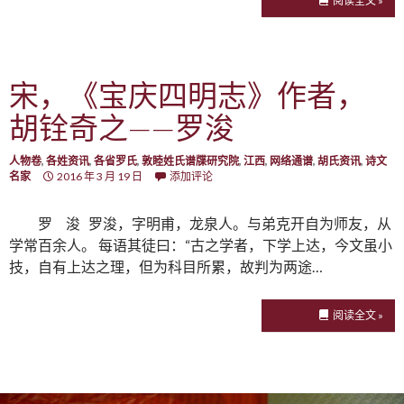
阅读全文 »
宋，《宝庆四明志》作者，
胡铨奇之——罗浚
人物卷
,
各姓资讯
,
各省罗氏
,
敦睦姓氏谱牒研究院
,
江西
,
网络通谱
,
胡氏资讯
,
诗文
名家
2016 年 3 月 19 日
添加评论
罗 浚 罗浚，字明甫，龙泉人。与弟克开自为师友，从
学常百余人。 每语其徒曰：“古之学者，下学上达，今文虽小
技，自有上达之理，但为科目所累，故判为两途…
阅读全文 »