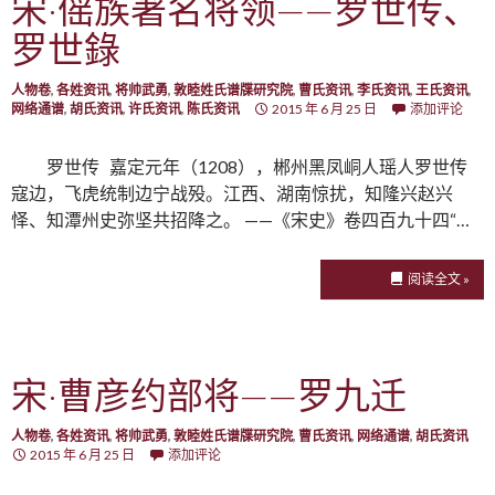
宋·傜族著名将领——罗世传、
罗世錄
人物卷
,
各姓资讯
,
将帅武勇
,
敦睦姓氏谱牒研究院
,
曹氏资讯
,
李氏资讯
,
王氏资讯
,
网络通谱
,
胡氏资讯
,
许氏资讯
,
陈氏资讯
2015 年 6 月 25 日
添加评论
罗世传 嘉定元年（1208），郴州黑凤峒人瑶人罗世传
寇边，飞虎统制边宁战殁。江西、湖南惊扰，知隆兴赵兴
怿、知潭州史弥坚共招降之。 ——《宋史》卷四百九十四“…
阅读全文 »
宋·曹彦约部将——罗九迁
人物卷
,
各姓资讯
,
将帅武勇
,
敦睦姓氏谱牒研究院
,
曹氏资讯
,
网络通谱
,
胡氏资讯
2015 年 6 月 25 日
添加评论