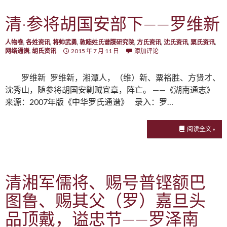
清·参将胡国安部下——罗维新
人物卷
,
各姓资讯
,
将帅武勇
,
敦睦姓氏谱牒研究院
,
方氏资讯
,
沈氏资讯
,
粟氏资讯
,
网络通谱
,
胡氏资讯
2015 年 7 月 11 日
添加评论
罗维新 罗维新，湘潭人，（维）新、粟裕胜、方贤才、
沈秀山，随参将胡国安剿贼宜章，阵亡。 ——《湖南通志》
来源：2007年版《中华罗氏通谱》 录入：罗…
阅读全文 »
清湘军儒将、赐号普铿额巴
图鲁、赐其父（罗）嘉旦头
品顶戴，谥忠节——罗泽南