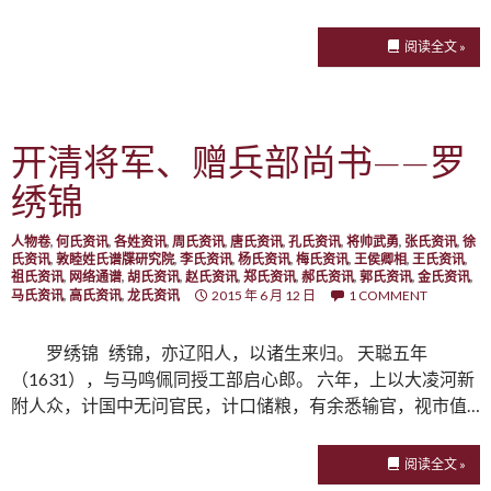
阅读全文 »
开清将军、赠兵部尚书——罗
绣锦
人物卷
,
何氏资讯
,
各姓资讯
,
周氏资讯
,
唐氏资讯
,
孔氏资讯
,
将帅武勇
,
张氏资讯
,
徐
氏资讯
,
敦睦姓氏谱牒研究院
,
李氏资讯
,
杨氏资讯
,
梅氏资讯
,
王侯卿相
,
王氏资讯
,
祖氏资讯
,
网络通谱
,
胡氏资讯
,
赵氏资讯
,
郑氏资讯
,
郝氏资讯
,
郭氏资讯
,
金氏资讯
,
马氏资讯
,
高氏资讯
,
龙氏资讯
2015 年 6 月 12 日
1 COMMENT
罗绣锦 绣锦，亦辽阳人，以诸生来归。 天聪五年
（1631），与马鸣佩同授工部启心郎。 六年，上以大凌河新
附人众，计国中无问官民，计口储粮，有余悉输官，视市值…
阅读全文 »