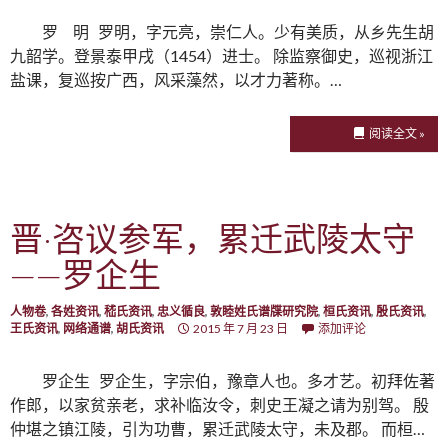
罗 明 罗明，字元亮，崇仁人。少有美质，从乡先生胡
九韶学。登景泰甲戌（1454）进士。 除监察御史，巡视浙江
盐课，复巡按广西，风采藻然，以才力著称。…
阅读全文 »
晋·咨议参军，累迁武陵太守
——罗企生
人物卷
,
各姓资讯
,
嵇氏资讯
,
忠义循良
,
敦睦姓氏谱牒研究院
,
桓氏资讯
,
殷氏资讯
,
王氏资讯
,
网络通谱
,
胡氏资讯
2015 年 7 月 23 日
添加评论
罗企生 罗企生，字宗伯，豫章人也。多才艺。初拜佐著
作郎，以家贫亲老，求补临汝令，刺史王凝之请为别驾。 殷
仲堪之镇江陵，引为功曹，累迁武陵太守，未及郡。 而桓…