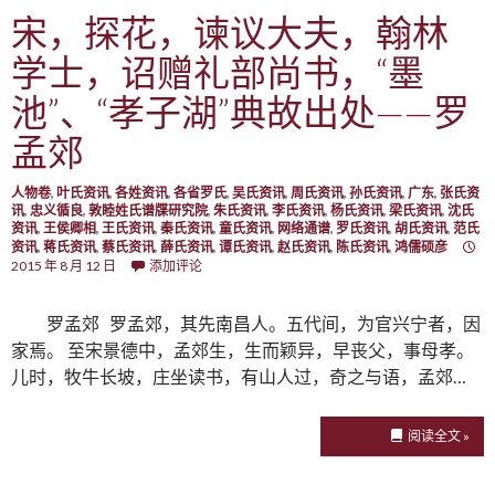
宋，探花，谏议大夫，翰林
学士，诏赠礼部尚书，“墨
池”、“孝子湖”典故出处——罗
孟郊
人物卷
,
叶氏资讯
,
各姓资讯
,
各省罗氏
,
吴氏资讯
,
周氏资讯
,
孙氏资讯
,
广东
,
张氏资
讯
,
忠义循良
,
敦睦姓氏谱牒研究院
,
朱氏资讯
,
李氏资讯
,
杨氏资讯
,
梁氏资讯
,
沈氏
资讯
,
王侯卿相
,
王氏资讯
,
秦氏资讯
,
童氏资讯
,
网络通谱
,
罗氏资讯
,
胡氏资讯
,
范氏
资讯
,
蒋氏资讯
,
蔡氏资讯
,
薛氏资讯
,
谭氏资讯
,
赵氏资讯
,
陈氏资讯
,
鸿儒硕彦
2015 年 8 月 12 日
添加评论
罗孟郊 罗孟郊，其先南昌人。五代间，为官兴宁者，因
家焉。 至宋景德中，孟郊生，生而颖异，早丧父，事母孝。
儿时，牧牛长坡，庄坐读书，有山人过，奇之与语，孟郊…
阅读全文 »