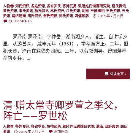
人物卷
,
刘氏资讯
,
各姓资讯
,
各省罗氏
,
将帅武勇
,
敦睦姓氏谱牒研究院
,
易氏资讯
,
曾氏资讯
,
李氏资讯
,
杨氏资讯
,
林氏资讯
,
江氏资讯
,
湖南
,
王侯卿相
,
王氏资讯
,
石氏
资讯
,
网络通谱
,
胡氏资讯
,
谢氏资讯
,
钟氏资讯
,
鸿儒硕彦
2015 年 7 月 8 日
6 COMMENTS
罗泽南 罗泽南，字仲岳，湖南湘乡人。诸生，自讲学乡
里，从游甚众。 咸丰元年（1851），举孝廉方正。二年，匪
犯长沙，泽南在籍倡办团练。三年，以劳叙训导。曾国藩奉
命督乡兵，…
阅读全文 »
清·赠太常寺卿罗萱之季父，
阵亡——罗世松
人物卷
,
各姓资讯
,
各省罗氏
,
将帅武勇
,
敦睦姓氏谱牒研究院
,
湖南
,
网络通谱
,
胡氏
资讯
2015 年 7 月 7 日
添加评论