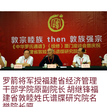
罗箭将军授福建省经济管理
干部学院原副院长 胡继锋福
建省敦睦姓氏谱牒研究院名
誉院长匾