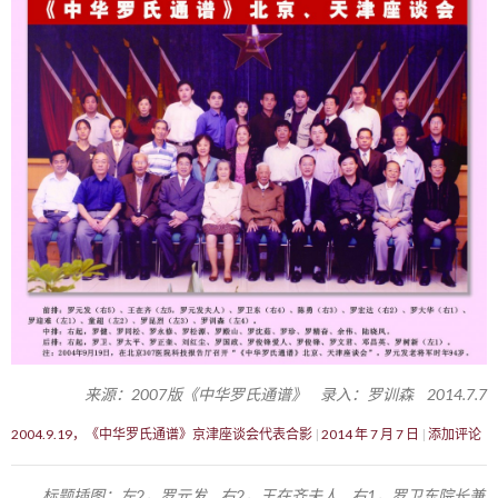
来源：2007版《中华罗氏通谱》 录入：罗训森 2014.7.7
2004.9.19，《中华罗氏通谱》京津座谈会代表合影
2014 年 7 月 7 日
添加评论
标题插图：左2，罗元发 右2，王在齐夫人 右1，罗卫东院长兼