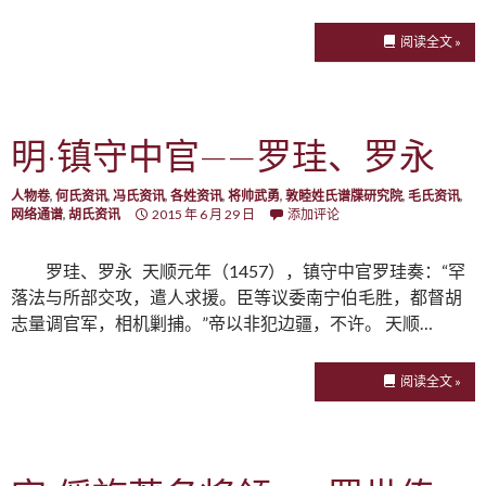
阅读全文 »
明·镇守中官——罗珪、罗永
人物卷
,
何氏资讯
,
冯氏资讯
,
各姓资讯
,
将帅武勇
,
敦睦姓氏谱牒研究院
,
毛氏资讯
,
网络通谱
,
胡氏资讯
2015 年 6 月 29 日
添加评论
罗珪、罗永 天顺元年（1457），镇守中官罗珪奏：“罕
落法与所部交攻，遣人求援。臣等议委南宁伯毛胜，都督胡
志量调官军，相机剿捕。”帝以非犯边疆，不许。 天顺…
阅读全文 »