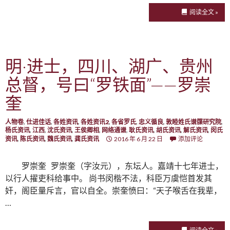
阅读全文 »
明·进士，四川、湖广、贵州
总督，号曰“罗铁面”——罗崇
奎
人物卷
,
仕进佳话
,
各姓资讯
,
各姓资讯2
,
各省罗氏
,
忠义循良
,
敦睦姓氏谱牒研究院
,
杨氏资讯
,
江西
,
沈氏资讯
,
王侯卿相
,
网络通谱
,
耿氏资讯
,
胡氏资讯
,
解氏资讯
,
闵氏
资讯
,
陈氏资讯
,
魏氏资讯
,
龚氏资讯
2016 年 6 月 22 日
添加评论
罗崇奎 罗崇奎（字汝元），东坛人。嘉靖十七年进士，
以行人擢吏科给事中。 尚书闵楷不法，科臣万虞恺首发其
奸，阁臣量斥言，官以自全。崇奎愤曰：“天子喉舌在我辈，
…