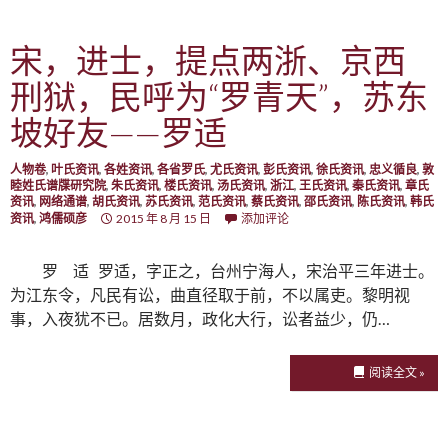
宋，进士，提点两浙、京西
刑狱，民呼为“罗青天”，苏东
坡好友——罗适
人物卷
,
叶氏资讯
,
各姓资讯
,
各省罗氏
,
尤氏资讯
,
彭氏资讯
,
徐氏资讯
,
忠义循良
,
敦
睦姓氏谱牒研究院
,
朱氏资讯
,
楼氏资讯
,
汤氏资讯
,
浙江
,
王氏资讯
,
秦氏资讯
,
章氏
资讯
,
网络通谱
,
胡氏资讯
,
苏氏资讯
,
范氏资讯
,
蔡氏资讯
,
邵氏资讯
,
陈氏资讯
,
韩氏
资讯
,
鸿儒硕彦
2015 年 8 月 15 日
添加评论
罗 适 罗适，字正之，台州宁海人，宋治平三年进士。
为江东令，凡民有讼，曲直径取于前，不以属吏。黎明视
事，入夜犹不已。居数月，政化大行，讼者益少，仍…
阅读全文 »