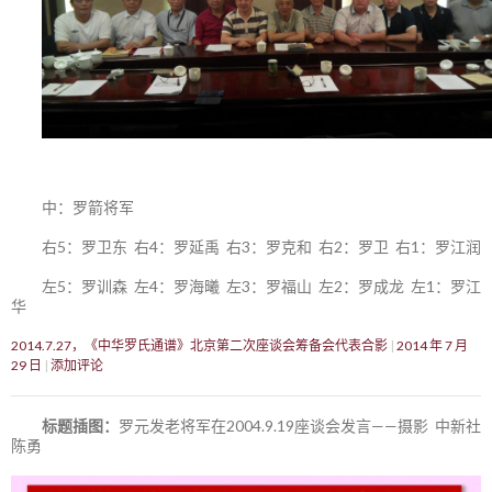
中：罗箭将军
右5：罗卫东 右4：罗延禹 右3：罗克和 右2：罗卫 右1：罗江润
左5：罗训森 左4：罗海曦 左3：罗福山 左2：罗成龙 左1：罗江
华
2014.7.27，《中华罗氏通谱》北京第二次座谈会筹备会代表合影
2014 年 7 月
29 日
添加评论
标题插图：
罗元发老将军在2004.9.19座谈会发言——摄影 中新社
陈勇