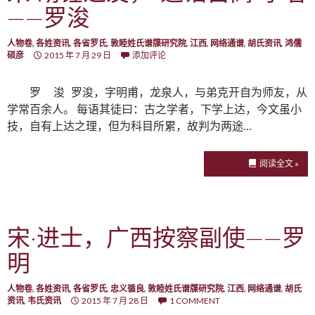
——罗浚
人物卷
,
各姓资讯
,
各省罗氏
,
敦睦姓氏谱牒研究院
,
江西
,
网络通谱
,
胡氏资讯
,
鸿儒
硕彦
2015 年 7 月 29 日
添加评论
罗 浚 罗浚，字明甫，龙泉人，与弟克开自为师友，从
学常百余人。 每语其徒曰：古之学者，下学上达，今文虽小
技，自有上达之理，但为科目所累，故判为两途…
阅读全文 »
宋·进士，广西按察副使——罗
明
人物卷
,
各姓资讯
,
各省罗氏
,
忠义循良
,
敦睦姓氏谱牒研究院
,
江西
,
网络通谱
,
胡氏
资讯
,
韦氏资讯
2015 年 7 月 28 日
1 COMMENT