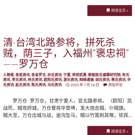
阅读全文 »
清·台湾北路参将，拼死杀
贼，荫三子，入福州“褒忠祠”
——罗万仓
人物卷
,
各姓资讯
,
各省罗氏
,
孙氏资讯
,
宁夏
,
将帅武勇
,
敦睦姓氏谱牒研究院
,
朱氏
资讯
,
李氏资讯
,
林氏资讯
,
欧阳氏资讯
,
游氏资讯
,
网络通谱
,
胡氏资讯
,
蒋氏资讯
,
许
氏资讯
,
赵氏资讯
,
陈氏资讯
,
马氏资讯
2015 年 7 月 16 日
添加评论
罗万仓 罗万仓，甘肃宁夏人，官北路参将。 （欧阳）凯
战死，贼攻府城，万仓督将卒登埤，发大炮击贼，仆贼旗。
贼大至，万仓出城与战，逾沟坠马，贼以竹篙刺其喉，犹挥…
阅读全文 »