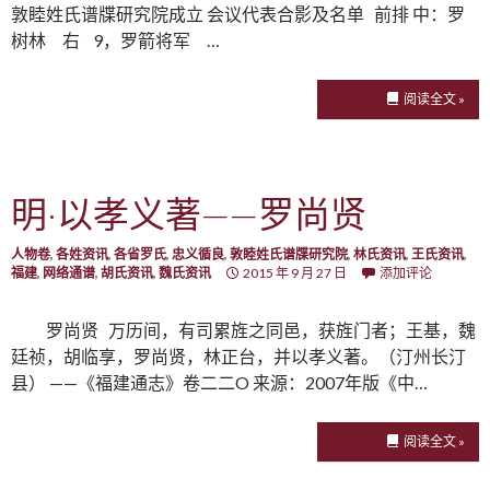
敦睦姓氏谱牒研究院成立 会议代表合影及名单 前排 中：罗
树林 右 9，罗箭将军 …
阅读全文 »
明·以孝义著——罗尚贤
人物卷
,
各姓资讯
,
各省罗氏
,
忠义循良
,
敦睦姓氏谱牒研究院
,
林氏资讯
,
王氏资讯
,
福建
,
网络通谱
,
胡氏资讯
,
魏氏资讯
2015 年 9 月 27 日
添加评论
罗尚贤 万历间，有司累旌之同邑，获旌门者；王基，魏
廷祯，胡临享，罗尚贤，林正台，并以孝义著。（汀州长汀
县） ——《福建通志》卷二二O 来源：2007年版《中…
阅读全文 »