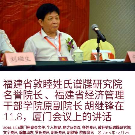
福建省敦睦姓氏谱牒研究院
名誉院长 、福建省经济管理
干部学院原副院长 胡继锋在
11.8，厦门会议上的讲话
2015.11.8厦门座谈会文件
,
个人档案
,
参访及会议
,
各姓资讯
,
敦睦姓氏谱牒研究院
,
文字资讯
,
编纂动态
,
罗氏资讯
,
胡氏资讯
,
胡继锋
,
院部资讯
2015 年 12 月 29