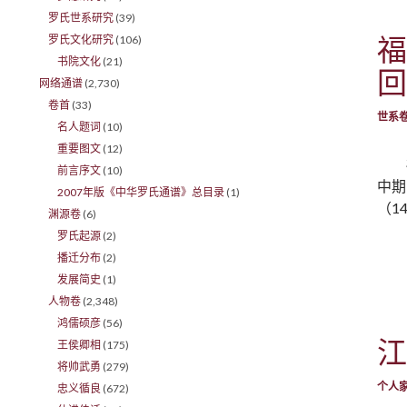
罗氏世系研究
(39)
福
罗氏文化研究
(106)
书院文化
(21)
回
网络通谱
(2,730)
卷首
(33)
世系
名人题词
(10)
重要图文
(12)
前言序文
(10)
中期
2007年版《中华罗氏通谱》总目录
(1)
（1
渊源卷
(6)
罗氏起源
(2)
播迁分布
(2)
发展简史
(1)
人物卷
(2,348)
鸿儒硕彦
(56)
江
王侯卿相
(175)
将帅武勇
(279)
个人
忠义循良
(672)