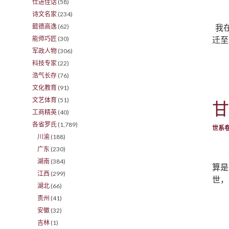
仕进佳话
(58)
诗文名家
(234)
我在
懿德高逸
(62)
迁至
能师巧匠
(30)
军政人物
(306)
科技专家
(22)
浩气长存
(76)
文化教育
(91)
文艺体育
(51)
甘
工商精英
(40)
各省罗氏
(1,789)
世系
川渝
(188)
广东
(230)
湖南
(384)
算是
江西
(299)
世，
湖北
(66)
贵州
(41)
安徽
(32)
吉林
(1)