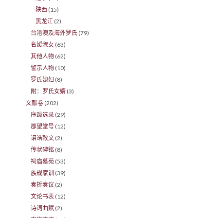
陕西
(15)
黑龙江
(2)
台港澳及海外罗氏
(79)
名嫒淑女
(63)
其他人物
(62)
警示人物
(10)
罗氏媳妇
(8)
附：罗氏女婿
(3)
文献卷
(202)
序跋选录
(29)
郡望堂号
(12)
诏诰敕文
(2)
传状碑铭
(8)
祠庙墓苑
(53)
族规家训
(39)
奏折奏议
(2)
文论书表
(12)
诗词曲赋
(2)