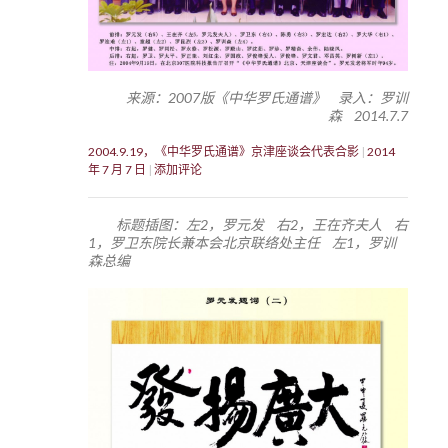
来源：2007版《中华罗氏通谱》 录入：罗训
森 2014.7.7
2004.9.19，《中华罗氏通谱》京津座谈会代表合影
2014
年 7 月 7 日
添加评论
标题插图：左2，罗元发 右2，王在齐夫人 右
1，罗卫东院长兼本会北京联络处主任 左1，罗训
森总编