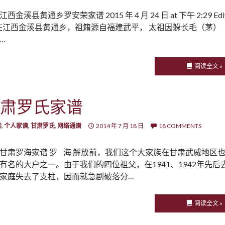
江西金溪县黄通乡罗安荣家谱 2015 年 4 月 24 日 at 下午 2:29 Edi
江西金溪县黄通乡，祖籍源自福建武平， 太祖因躲长毛（茅）
…
阅读全文 »
肃罗氏家谱
卷
,
个人家谱
,
甘肃罗氏
,
网络通谱
2014 年 7 月 18 日
18 COMMENTS
甘肃罗海家谱 罗 海 解放前，我们这个大家族在甘肃武威地区
有名的大户之一。由于我们的四位祖父，在1941、1942年先后
家庭失去了支柱，因而就急剧破落分…
阅读全文 »