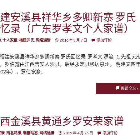
建安溪县祥华乡多卿新寨 罗氏
忆录（广东罗孝文个人家谱）
卷
,
个人家谱
,
福建罗氏
,
网络通谱
2016 年 3 月 7 日
添加评论
福建安溪县祥华乡多卿新寨 罗氏回忆录 罗孝文 源流 1. 先祖 元
，罗伯宽由江西吉安人沙县，后经永定县移居泉州。 明建文四
402年），罗伯宽裔…
阅读全文 »
西金溪县黄通乡罗安荣家谱
家谱
,
南北鸿雁
,
编纂动态
,
网络通谱
2015 年 4 月 25 日
添加评论