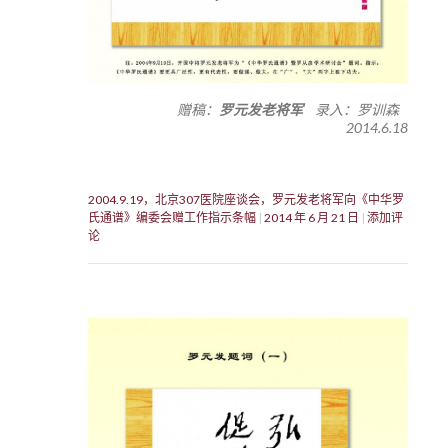
赠稿：
罗元发老将军
录入：罗训森
2014.6.18
2004.9.19，北京307医院座谈会，罗元发老将军向《中华罗
氏通谱》编委会赠工作指示条幅
2014 年 6 月 21 日
添加评
论