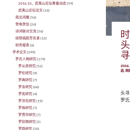
2016.10，武夷山论坛筹备动态
(59)
武夷山论坛论文
(16)
南北鸿雁
(56)
贺电贺信
(26)
时
诗词联对交流
(56)
续修捐款芳名录
(13)
头
财务报表
(6)
寻
学术论文
(299)
罗氏人物研究
(179)
201
罗从彦研究
(52)
态
,
网
罗伦研究
(9)
罗典研究
(7)
罗含研究
(66)
头寻
罗宪研究
(4)
罗氏
罗洪先研究
(19)
罗珠研究
(7)
罗贯中研究
(7)
罗钦顺研究
(5)
罗隐研究
(20)