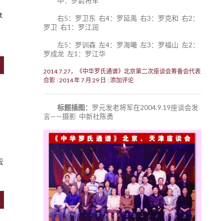
中：罗箭将军
t
右5：罗卫东 右4：罗延禹 右3：罗克和 右2：
罗卫 右1：罗江润
左5：罗训森 左4：罗海曦 左3：罗福山 左2：
罗成龙 左1：罗江华
2014.7.27，《中华罗氏通谱》北京第二次座谈会筹备会代表
合影
2014 年 7 月 29 日
添加评论
标题插图：
罗元发老将军在2004.9.19座谈会发
言——摄影 中新社陈勇
也
去