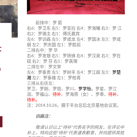
前排中：罗 箭
右6：罗卫东 右5：罗亚拉 右4：罗海曦 右3：罗 江
右2：罗锡主 右1：傅氏嘉宾
左6：罗训森 左5：罗成龙 左4：罗国冰 左3：罗成
头
纲 左2：罗庆国 左1：罗胜前
二排右中：罗 华
右6：罗发银 右5：罗扬锋 右4：罗汉泉 右3：罗在
砚 右2：罗 芬 右1：罗真理
二排左中：罗文举
动
左6：罗泰贵 左5：罗树丰 左4：罗江超 左3：
罗楚
湘
左2：罗泰雄 左1：罗柏青
三排从右往左：
罗卫、罗刚、罗勋、罗川
、
罗学怡、
罗星、罗江
润、罗福山、
待补
、罗海燕（女）、罗奉、
待补、
待补。
注：2014.10.26，摄于丰台总后北京基地会议室。
训森注：
敬请认识以上“待补”代表名字的网友，在评论中
补上，特向这些“待补”代表谨表歉意，并向提供其姓