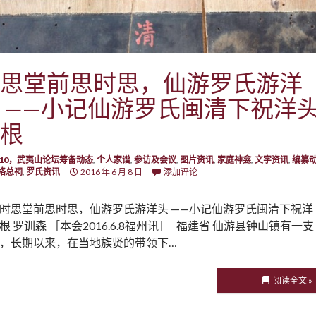
思堂前思时思，仙游罗氏游洋
 ——小记仙游罗氏闽清下祝洋
根
6.10，武夷山论坛筹备动态
,
个人家谱
,
参访及会议
,
图片资讯
,
家庭神龛
,
文字资讯
,
编纂
络总祠
,
罗氏资讯
2016 年 6 月 8 日
添加评论
时思堂前思时思，仙游罗氏游洋头 ——小记仙游罗氏闽清下祝洋
根 罗训森 ［本会2016.6.8福州讯］ 福建省 仙游县钟山镇有一支
，长期以来，在当地族贤的带领下…
阅读全文 »