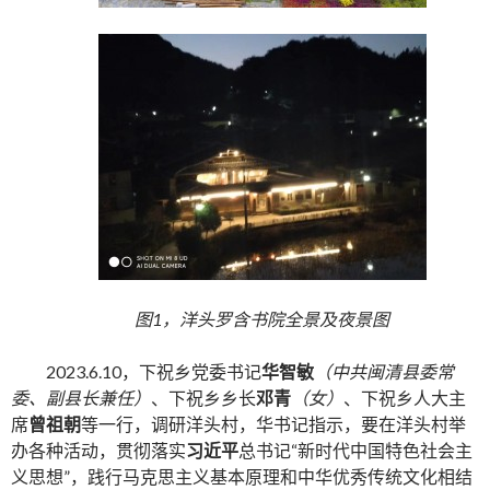
图1，洋头罗含书院全景及夜景图
2023.6.10，下祝乡党委书记
华智敏
（中共闽清县委常
委、副县长兼任）
、下祝乡乡长
邓青
（女）
、下祝乡人大主
席
曾祖朝
等一行，调研洋头村，华书记指示，要在洋头村举
办各种活动，贯彻落实
习近平
总书记“新时代中国特色社会主
义思想”，践行马克思主义基本原理和中华优秀传统文化相结