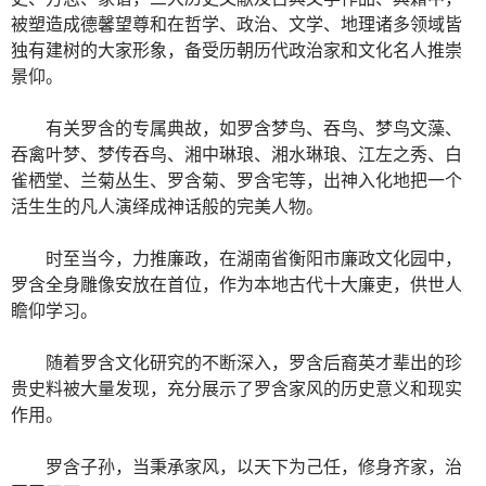
被塑造成德馨望尊和在哲学、政治、文学、地理诸多领域皆
独有建树的大家形象，备受历朝历代政治家和文化名人推崇
景仰。
有关罗含的专属典故，如罗含梦鸟、吞鸟、梦鸟文藻、
吞禽叶梦、梦传吞鸟、湘中琳琅、湘水琳琅、江左之秀、白
雀栖堂、兰菊丛生、罗含菊、罗含宅等，出神入化地把一个
活生生的凡人演绎成神话般的完美人物。
时至当今，力推廉政，在湖南省衡阳市廉政文化园中，
罗含全身雕像安放在首位，作为本地古代十大廉吏，供世人
瞻仰学习。
随着罗含文化研究的不断深入，罗含后裔英才辈出的珍
贵史料被大量发现，充分展示了罗含家风的历史意义和现实
作用。
罗含子孙，当秉承家风，以天下为己任，修身齐家，治