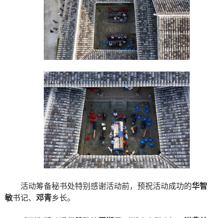
活动筹备秘书处特别感谢活动前，预祝活动成功的
华智
敏
书记、
邓青
乡长。