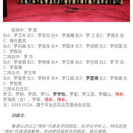
前排中：罗 箭
右6：罗卫东 右5：罗亚拉 右4：罗海曦 右3：罗 江 右2：罗锡主 右
1：傅氏嘉宾
左6：罗训森 左5：罗成龙 左4：罗国冰 左3：罗成纲 左2：罗庆国 左
1：罗胜前
二排右中：罗 华
右6：罗发银 右5：罗扬锋 右4：罗汉泉 右3：罗在砚 右2：罗 芬 右
1：罗真理
二排左中：罗文举
左6：罗泰贵 左5：罗树丰 左4：罗江超 左3：
罗楚湘
左2：罗泰雄 左
1：罗柏青
三排从右往左：
罗卫、罗刚、罗勋、罗川
、
罗学怡、
罗星、罗江润、罗福山、
待补
、
罗海燕（女）、罗奉、
待补、待补。
注：2014.10.26，摄于丰台总后北京基地会议室。
训森注：
敬请认识以上“待补”代表名字的网友，在评论中补上，特向这些
“待补”代表谨表歉意，并向提供其姓名的网友，表示谢意。