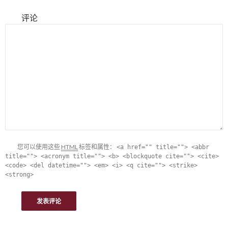
评论
您可以使用这些
HTML
标签和属性：
<a href="" title=""> <abbr
title=""> <acronym title=""> <b> <blockquote cite=""> <cite>
<code> <del datetime=""> <em> <i> <q cite=""> <strike>
<strong>