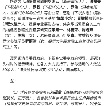
感谢为活动提供赞助的
罗湘云
（湖南耒阳人）
、
洪鼎美
（下祝前洋人）
、
罗权
（下祝洋头人）
、
罗伟
（湖南耒阳
人，在厦门办印刷企业）
等企业家；感谢《下祝乡志》编纂
委员会；感谢洋头三农抖音基地
“婵娟小筑
”；
青橄榄
摄影俱乐
部
程水建
等人、提供专业摄影支持；感谢承当繁重会务工作
的福建省敦睦姓氏谱牒研究院
李建一、林善荣、周晓燕
（女）、
陈榕
（女），岩轩厝管理小组
罗真、罗维钗
及洋头
罗含书院学员
罗丽清
（女，福州大学经管院工商管理在职研
究生）
等。
遵照闽清县委县政府、下祝乡党委乡政府领导，调研洋
头村时的指示精神，在各方大力支持下，参与活动的人数达
60余人，“洋头姓氏家风文化节”活动，圆满成功。
注
：
（1）洋头罗含书院书记
刘磁生
（原福建省行政学院常务
副院长，正厅级）、名誉院长兼学术委员会主任
卢美松
编审
（福建省文史研究馆资深馆员，正厅级，原馆长），因身体