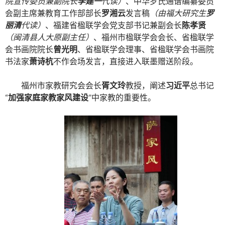
院宣传委员兼副院长
李建一
代读）
、中华罗氏通谱编纂委员
会副主席兼教育工作部部长
罗湘云
发言稿
（由福大研究生
罗
丽清
代读）
、福建省楹联学会党支部书记兼副会长
陈孝贤
（闽清县人大原副主任）
、福州市楹联学会会长、省楹联学
会书画院院长
曾光明
、省楹联学会理事、省楹联学会书画院
书法家
萧诗杭
不作会场发言，直接进入联墨赠送阶段。
福州市家教研究会会长
胥文玲
教授，阐述
习近平
总书记
“
加强家庭家教家风建设
”中家教的重要性。