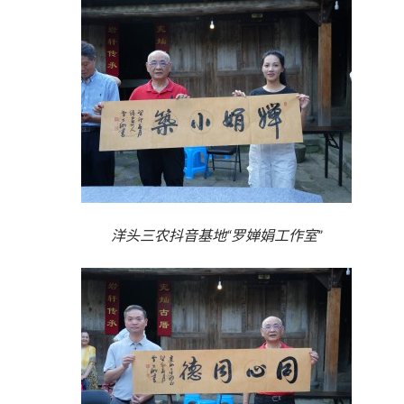
洋头三农抖音基地“罗婵娟工作室”