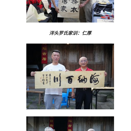
洋头罗氏家训：仁厚