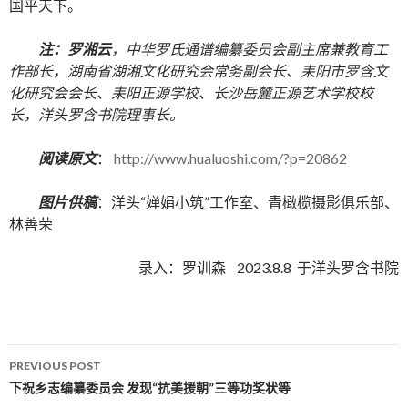
国平天下。
注：罗湘云
，中华罗氏通谱编纂委员会副主席兼教育工
作部长，湖南省湖湘文化研究会常务副会长、耒阳市罗含文
化研究会会长、耒阳正源学校、长沙岳麓正源艺术学校校
长，洋头罗含书院理事长。
阅读原文
：
http://www.hualuoshi.com/?p=20862
图片供稿
：洋头“婵娟小筑”工作室、青橄榄摄影俱乐部、
林善荣
录入：罗训森 2023.8.8 于洋头罗含书院
PREVIOUS POST
Post navigation
下祝乡志编纂委员会 发现“抗美援朝”三等功奖状等