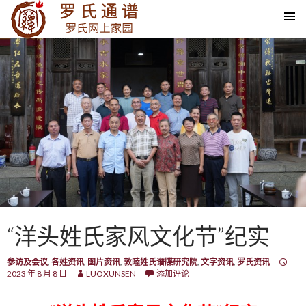
SKIP TO CONTENT
“洋头姓氏家风文化节”纪实
参访及会议
,
各姓资讯
,
图片资讯
,
敦睦姓氏谱牒研究院
,
文字资讯
,
罗氏资讯
2023 年 8 月 8 日
LUOXUNSEN
添加评论