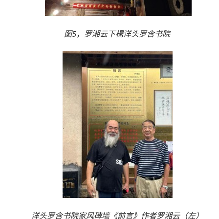
图5，罗湘云下榻洋头罗含书院
洋头罗含书院家风碑墙《前言》作者罗湘云（左）