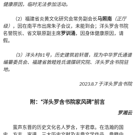
健康原因，临时无法参加活动。
（2）福建省炎黄文化研究会常务副会长
马照南
（正厅
级）
，因在南平市出席朱子会议，未能到会；洋头罗含书院
名誉院长、省文联原副主席
罗训涌
，因身体健康原因，请
假。
（3）洋头村81号，历史建筑岩轩厝，现为中华罗氏通谱
编纂委员会、福建省敦睦姓氏谱牒研究院、洋头罗含书院驻
地。
2023.8.7 于洋头罗含书院
附：“洋头罗含书院家风碑”前言
罗湘云
蜚声东晋的历史文化名人罗含，字君章。在浩瀚的国
史、方志、家谱，三大历史文献及古典文学作品、典籍中，