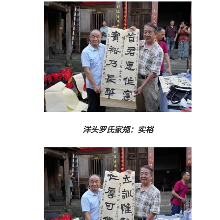
洋头罗氏家规：实裕