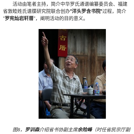
活动由笔者主持，简介中华罗氏通谱编纂委员会、福建
省敦睦姓氏谱牒研究院联合创办
“洋头罗含书院”
过程，简介
“
罗宪灿岩轩厝
”，阐明活动的目的意义。
图8，
罗训森
介绍省书协副主席
余险峰
（时任省民宗厅副