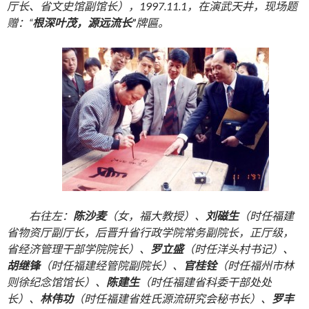
厅长、省文史馆副馆长），1997.11.1，在演武天井，现场题
赠：“
根深叶茂，源远流长”
牌匾。
右往左：
陈沙麦
（女，福大教授）、
刘磁生
（时任福建
省物资厅副厅长，后晋升省行政学院常务副院长，正厅级，
省经济管理干部学院院长）、
罗立盛
（时任洋头村书记）、
胡继锋
（时任福建经管院副院长）、
官桂铨
（时任福州市林
则徐纪念馆馆长）、
陈建生
（时任福建省科委干部处处
长）、
林伟功
（时任福建省姓氏源流研究会秘书长）、
罗丰