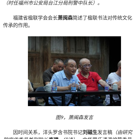
（时任福州市公安局台江分局刑警中队长）。
福建省楹联学会会长
萧闽森
简述了楹联书法对传统文化
传承的作用。
图9，萧闽森发言
因时间关系，洋头罗含书院书记
刘磁生
发言稿
（由研究