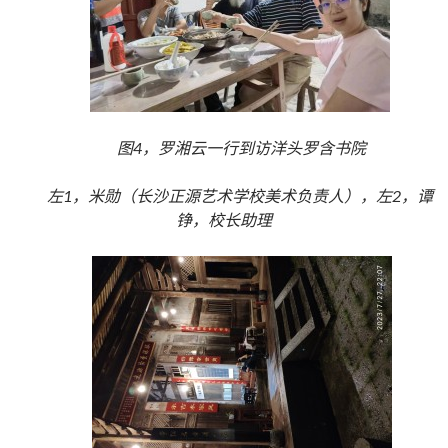
图4，罗湘云一行到访洋头罗含书院
左1，米勋（长沙正源艺术学校美术负责人），左2，谭
铮，校长助理