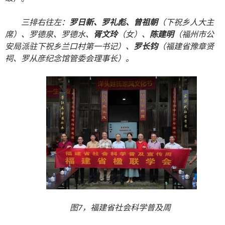
三排右往左：
罗日新、罗礼彪、曾祖朝
（下祝乡人大主
席）、罗德泉、罗德水、
胥文玲
（女）、
陈建明
（福州市公
安局派驻下祝乡兰口村第一书记）、
罗长钧
（福建省豫章贤
祠、罗从彦纪念馆管委会理事长）。
图7，福建省社会科学普及周