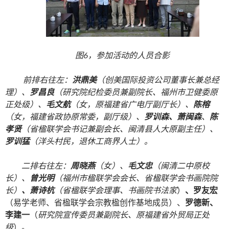
图6，参加活动的人员合影
前排右往左：
洪鼎美
（创美国际投资公司董事长兼总经
理）、
罗昌良
（研究院纪检委员兼副院长、福州市卫健委原
正处级）、
毛文航
（女，原福建省广电厅副厅长）、
陈榕
（女，福建省政协原常委，副厅级）、
罗训森、萧闽森
、
陈
孝贤
（省楹联学会书记兼副会长、闽清县人大原副主任）、
罗训猛
（洋头村民，退休工商界人士）。
二排右往左：
周晓燕
（女）、
毛文忠
（闽清二中原校
长）、
曾光明
（福州市楹联学会会长、省楹联学会书画院院
长）
、萧诗杭
（
省楹联学会理事、书画院书法家
）
、罗友宏
（易学老师、省楹联学会宗教楹创作基地成员）、
罗德新、
李建一
（
研究院宣传委员兼副院长、原福建省外贸局正处
级
）。