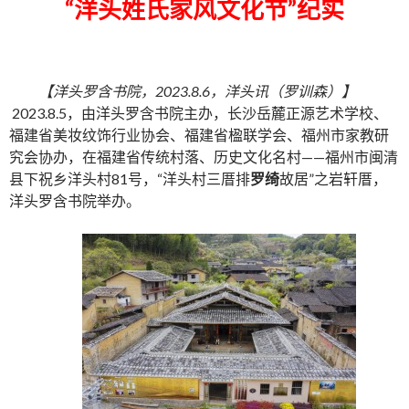
“洋头姓氏家风文化节”纪实
【洋头罗含书院，2023.8.6，洋头讯（罗训森）】
2023.8.5，由洋头罗含书院主办，长沙岳麓正源艺术学校、
福建省美妆纹饰行业协会、福建省楹联学会、福州市家教研
究会协办，在福建省传统村落、历史文化名村——福州市闽清
县下祝乡洋头村81号，“洋头村三厝排
罗绮
故居”之岩轩厝，
洋头罗含书院举办。