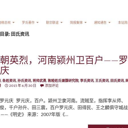
网络总祠
罗氏著作
联宗联谊
简报集锦
通知通告
本站简
目录: 田氏资讯
朝英烈，河南颍州卫百户——罗
庆
卷
,
各姓资讯
,
孙氏资讯
,
将帅武勇
,
敦睦姓氏谱牒研究院
,
李氏资讯
,
王氏资讯
,
田氏资讯
,
谱
2015 年 6 月 30 日
添加评论
罗元庆 罗元庆，百户。颍州卫隶河南。流贼至，指挥李从师、
俊，千户孙升、田三震，百户罗元庆、田得民、王之麟俱守城战
 ——《明史》 来源：2007年版《…