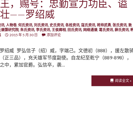
王，赐号：忠勤宣力功臣、谥
壮——罗绍威
资讯
,
人物卷
,
何氏资讯
,
刘氏资讯
,
史氏资讯
,
各姓资讯
,
寇氏资讯
,
将帅武勇
,
张氏资讯
,
敦
氏谱牒研究院
,
朱氏资讯
,
李氏资讯
,
王侯卿相
,
田氏资讯
,
网络通谱
,
葛氏资讯
,
薛氏资讯
,
讯
2015 年 5 月 30 日
添加评论
罗绍威 罗弘信子（绍）威，字端己。文德初（888），援左散
（正三品），充天雄军节度副使。自龙纪至乾宁（889-898），
之中，累加官爵。弘信卒，袭…
阅读全文 »