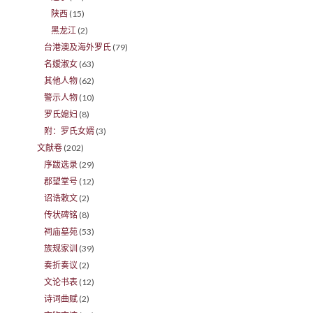
陕西
(15)
黑龙江
(2)
台港澳及海外罗氏
(79)
名嫒淑女
(63)
其他人物
(62)
警示人物
(10)
罗氏媳妇
(8)
附：罗氏女婿
(3)
文献卷
(202)
序跋选录
(29)
郡望堂号
(12)
诏诰敕文
(2)
传状碑铭
(8)
祠庙墓苑
(53)
族规家训
(39)
奏折奏议
(2)
文论书表
(12)
诗词曲赋
(2)