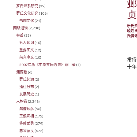
邺
罗氏世系研究
(39)
贞
罗氏文化研究
(106)
书院文化
(21)
乐氏
网络通谱
(2,730)
睦姓
卷首
(33)
氏资
名人题词
(10)
重要图文
(12)
前言序文
(10)
常侍
2007年版《中华罗氏通谱》总目录
(1)
十年
渊源卷
(6)
罗氏起源
(2)
播迁分布
(2)
发展简史
(1)
人物卷
(2,348)
鸿儒硕彦
(56)
王侯卿相
(175)
将帅武勇
(279)
忠义循良
(672)