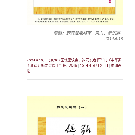
赠稿：
罗元发老将军
录入：罗训森
2014.6.18
2004.9.19，北京307医院座谈会，罗元发老将军向《中华罗
氏通谱》编委会赠工作指示条幅
2014 年 6 月 21 日
添加评
论