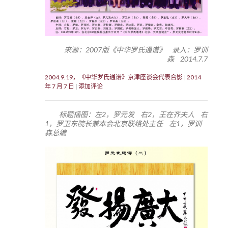
来源：2007版《中华罗氏通谱》 录入：罗训
森 2014.7.7
2004.9.19，《中华罗氏通谱》京津座谈会代表合影
2014
年 7 月 7 日
添加评论
标题插图：左2，罗元发 右2，王在齐夫人 右
1，罗卫东院长兼本会北京联络处主任 左1，罗训
森总编