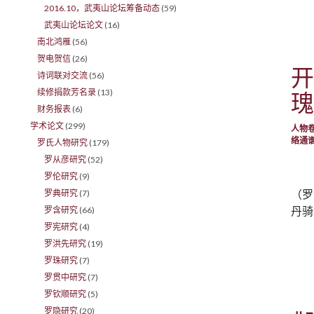
2016.10，武夷山论坛筹备动态
(59)
武夷山论坛论文
(16)
南北鸿雁
(56)
贺电贺信
(26)
开
诗词联对交流
(56)
续修捐款芳名录
(13)
瑰
财务报表
(6)
学术论文
(299)
人物
络通
罗氏人物研究
(179)
罗从彦研究
(52)
罗伦研究
(9)
（罗
罗典研究
(7)
丹骑
罗含研究
(66)
罗宪研究
(4)
罗洪先研究
(19)
罗珠研究
(7)
罗贯中研究
(7)
罗钦顺研究
(5)
罗隐研究
(20)