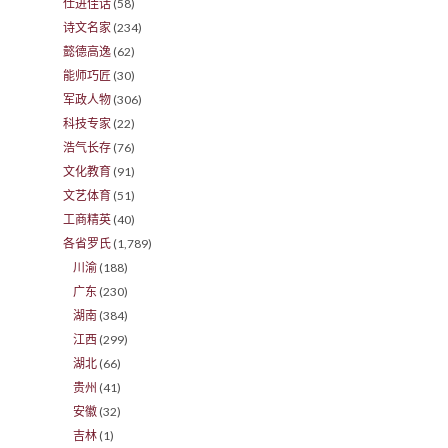
仕进佳话
(58)
诗文名家
(234)
懿德高逸
(62)
能师巧匠
(30)
军政人物
(306)
科技专家
(22)
浩气长存
(76)
文化教育
(91)
文艺体育
(51)
工商精英
(40)
各省罗氏
(1,789)
川渝
(188)
广东
(230)
湖南
(384)
江西
(299)
湖北
(66)
贵州
(41)
安徽
(32)
吉林
(1)