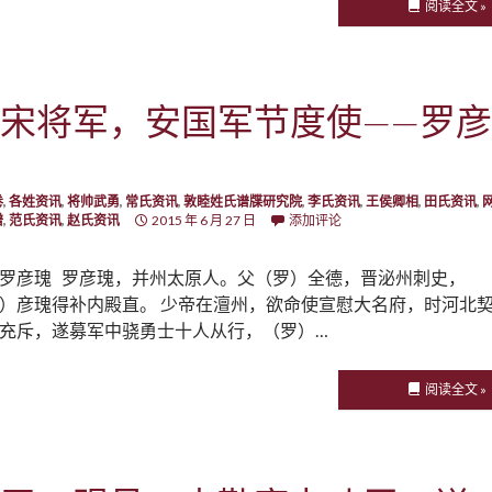
阅读全文 »
宋将军，安国军节度使——罗彦
卷
,
各姓资讯
,
将帅武勇
,
常氏资讯
,
敦睦姓氏谱牒研究院
,
李氏资讯
,
王侯卿相
,
田氏资讯
,
谱
,
范氏资讯
,
赵氏资讯
2015 年 6 月 27 日
添加评论
罗彦瑰 罗彦瑰，并州太原人。父（罗）全德，晋泌州刺史，
）彦瑰得补内殿直。 少帝在澶州，欲命使宣慰大名府，时河北
充斥，遂募军中骁勇士十人从行，（罗）…
阅读全文 »