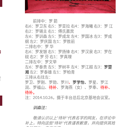
前排中：罗 箭
右6：罗卫东 右5：罗亚拉 右4：罗海曦 右3：罗 江
右2：罗锡主 右1：傅氏嘉宾
左6：罗训森 左5：罗成龙 左4：罗国冰 左3：罗成
纲 左2：罗庆国 左1：罗胜前
二排右中：罗 华
右6：罗发银 右5：罗扬锋 右4：罗汉泉 右3：罗在
网
砚 右2：罗 芬 右1：罗真理
二排左中：罗文举
左6：罗泰贵 左5：罗树丰 左4：罗江超 左3：
罗楚
湘
左2：罗泰雄 左1：罗柏青
三排从右往左：
契
罗卫、罗刚、罗勋、罗川
、
罗学怡、
罗星、罗江
润、罗福山、
待补
、罗海燕（女）、罗奉、
待补、
待补。
注：2014.10.26，摄于丰台总后北京基地会议室。
训森注：
敬请认识以上“待补”代表名字的网友，在评论中
补上，特向这些“待补”代表谨表歉意，并向提供其姓