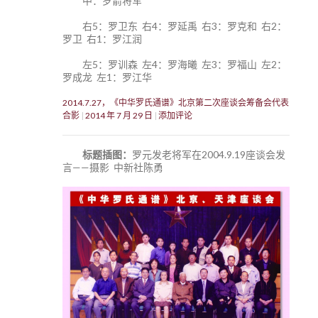
中：罗箭将军
右5：罗卫东 右4：罗延禹 右3：罗克和 右2：
罗卫 右1：罗江润
左5：罗训森 左4：罗海曦 左3：罗福山 左2：
罗成龙 左1：罗江华
2014.7.27，《中华罗氏通谱》北京第二次座谈会筹备会代表
合影
2014 年 7 月 29 日
添加评论
标题插图：
罗元发老将军在2004.9.19座谈会发
言——摄影 中新社陈勇