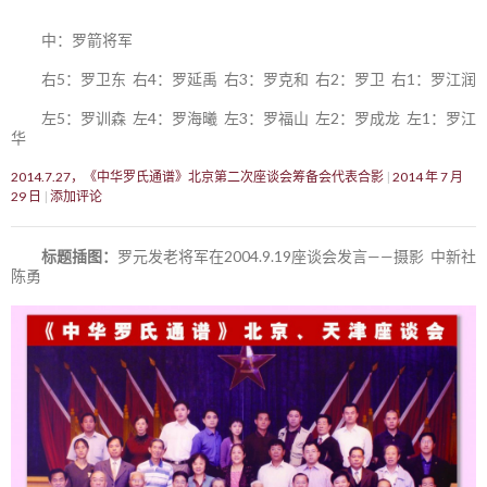
中：罗箭将军
右5：罗卫东 右4：罗延禹 右3：罗克和 右2：罗卫 右1：罗江润
左5：罗训森 左4：罗海曦 左3：罗福山 左2：罗成龙 左1：罗江
华
2014.7.27，《中华罗氏通谱》北京第二次座谈会筹备会代表合影
2014 年 7 月
29 日
添加评论
标题插图：
罗元发老将军在2004.9.19座谈会发言——摄影 中新社
陈勇