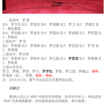
前排中：罗 箭
右6：罗卫东 右5：罗亚拉 右4：罗海曦 右3：罗 江 右2：罗锡主 右
1：傅氏嘉宾
左6：罗训森 左5：罗成龙 左4：罗国冰 左3：罗成纲 左2：罗庆国 左
1：罗胜前
二排右中：罗 华
右6：罗发银 右5：罗扬锋 右4：罗汉泉 右3：罗在砚 右2：罗 芬 右
1：罗真理
二排左中：罗文举
左6：罗泰贵 左5：罗树丰 左4：罗江超 左3：
罗楚湘
左2：罗泰雄 左
1：罗柏青
三排从右往左：
罗卫、罗刚、罗勋、罗川
、
罗学怡、
罗星、罗江润、罗福山、
待补
、
罗海燕（女）、罗奉、
待补、待补。
注：2014.10.26，摄于丰台总后北京基地会议室。
训森注：
敬请认识以上“待补”代表名字的网友，在评论中补上，特向这些
“待补”代表谨表歉意，并向提供其姓名的网友，表示谢意。