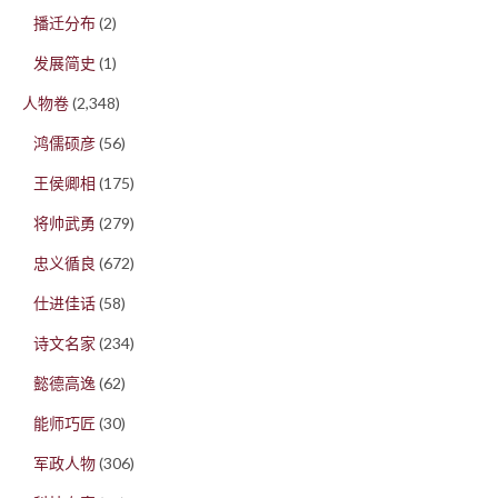
播迁分布
(2)
发展简史
(1)
人物卷
(2,348)
鸿儒硕彦
(56)
王侯卿相
(175)
将帅武勇
(279)
忠义循良
(672)
仕进佳话
(58)
诗文名家
(234)
懿德高逸
(62)
能师巧匠
(30)
军政人物
(306)