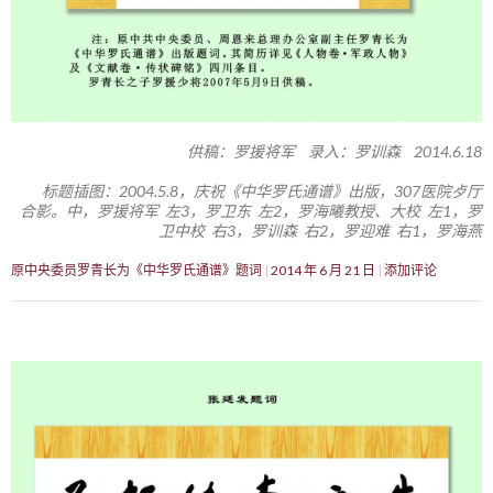
供稿：罗援将军 录入：罗训森 2014.6.18
标题插图：2004.5.8，庆祝《中华罗氏通谱》出版，307医院歺厅
合影。中，罗援将军 左3，罗卫东 左2，罗海曦教授、大校 左1，罗
卫中校 右3，罗训森 右2，罗迎难 右1，罗海燕
原中央委员罗青长为《中华罗氏通谱》题词
2014 年 6 月 21 日
添加评论