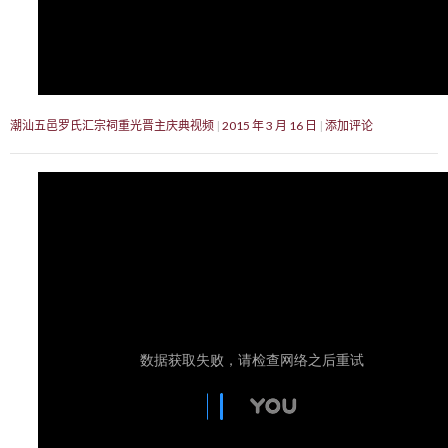
潮汕五邑罗氏汇宗祠重光晋主庆典视频
2015 年 3 月 16 日
添加评论