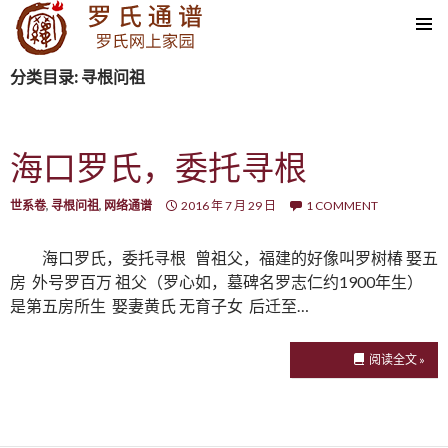
SKIP TO CONTENT
分类目录: 寻根问祖
海口罗氏，委托寻根
世系卷
,
寻根问祖
,
网络通谱
2016 年 7 月 29 日
1 COMMENT
海口罗氏，委托寻根 曾祖父，福建的好像叫罗树椿 娶五
房 外号罗百万 祖父（罗心如，墓碑名罗志仁约1900年生）
是第五房所生 娶妻黄氏 无育子女 后迁至…
阅读全文 »