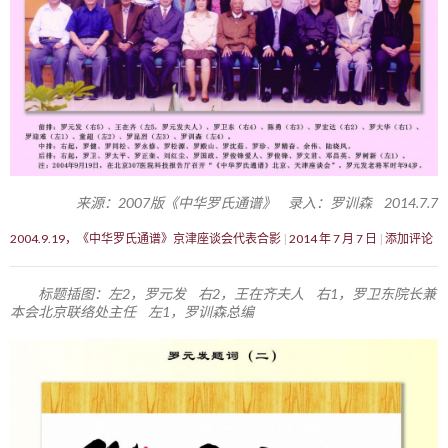
来源：2007版《中华罗氏通谱》 录入：罗训森 2014.7.7
2004.9.19，《中华罗氏通谱》京津座谈会代表合影
2014 年 7 月 7 日
添加评论
标题插图：左2，罗元发 右2，王在齐夫人 右1，罗卫东院长兼
本会北京联络处主任 左1，罗训森总编