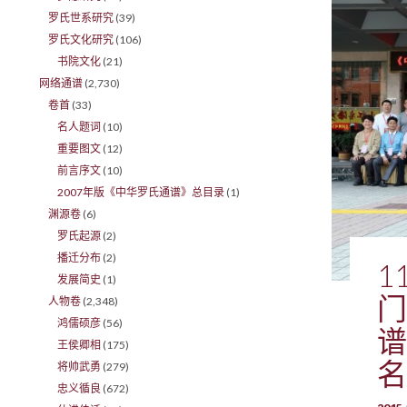
罗氏世系研究
(39)
罗氏文化研究
(106)
书院文化
(21)
网络通谱
(2,730)
卷首
(33)
名人题词
(10)
重要图文
(12)
前言序文
(10)
2007年版《中华罗氏通谱》总目录
(1)
渊源卷
(6)
罗氏起源
(2)
播迁分布
(2)
1
发展简史
(1)
门
人物卷
(2,348)
鸿儒硕彦
(56)
谱
王侯卿相
(175)
名
将帅武勇
(279)
忠义循良
(672)