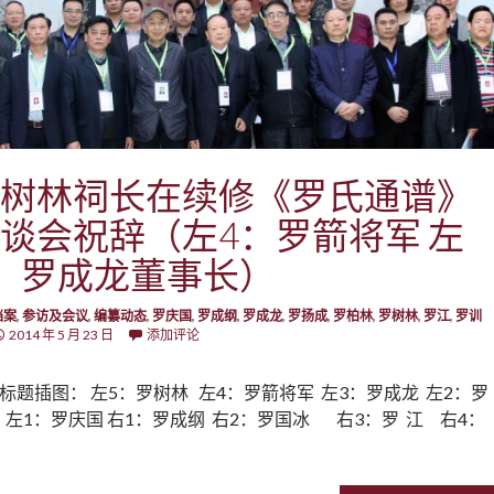
树林祠长在续修《罗氏通谱》
谈会祝辞（左4：罗箭将军 左
：罗成龙董事长）
档案
,
参访及会议
,
编纂动态
,
罗庆国
,
罗成纲
,
罗成龙
,
罗扬成
,
罗柏林
,
罗树林
,
罗江
,
罗训
2014 年 5 月 23 日
添加评论
标题插图： 左5：罗树林 左4：罗箭将军 左3：罗成龙 左2：罗
 左1：罗庆国 右1：罗成纲 右2：罗国冰 右3：罗 江 右4：