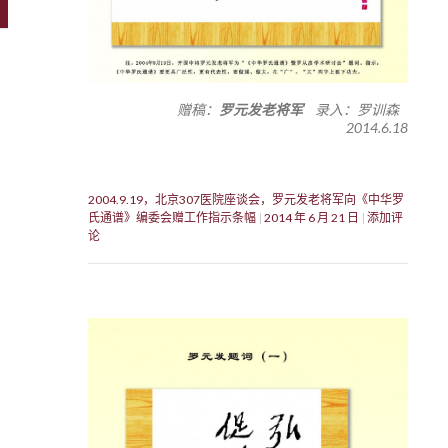
赠稿：
罗元发老将军
录入：罗训森
2014.6.18
2004.9.19，北京307医院座谈会，罗元发老将军向《中华罗
氏通谱》编委会赠工作指示条幅
2014 年 6 月 21 日
添加评
论