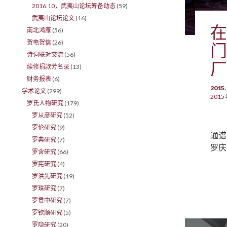
2016.10，武夷山论坛筹备动态
(59)
武夷山论坛论文
(16)
在
南北鸿雁
(56)
贺电贺信
(26)
门
诗词联对交流
(56)
厂
续修捐款芳名录
(13)
财务报表
(6)
201
学术论文
(299)
2015 
罗氏人物研究
(179)
罗从彦研究
(52)
罗伦研究
(9)
通谱
罗典研究
(7)
罗庆
罗含研究
(66)
罗宪研究
(4)
罗洪先研究
(19)
罗珠研究
(7)
罗贯中研究
(7)
罗钦顺研究
(5)
罗隐研究
(20)