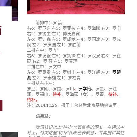
前排中：罗 箭
酒
右6：罗卫东 右5：罗亚拉 右4：罗海曦 右3：罗 江
右2：罗锡主 右1：傅氏嘉宾
左6：罗训森 左5：罗成龙 左4：罗国冰 左3：罗成
纲 左2：罗庆国 左1：罗胜前
二排右中：罗 华
右6：罗发银 右5：罗扬锋 右4：罗汉泉 右3：罗在
砚 右2：罗 芬 右1：罗真理
二排左中：罗文举
左6：罗泰贵 左5：罗树丰 左4：罗江超 左3：
罗楚
湘
左2：罗泰雄 左1：罗柏青
三排从右往左：
罗卫、罗刚、罗勋、罗川
、
罗学怡、
罗星、罗江
润、罗福山、
待补
、罗海燕（女）、罗奉、
待补、
待补。
注：2014.10.26，摄于丰台总后北京基地会议室。
训森注：
敬请认识以上“待补”代表名字的网友，在评论中
补上，特向这些“待补”代表谨表歉意，并向提供其姓