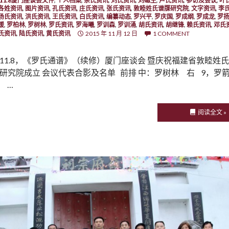
5.11.8厦门座谈会文件
,
个人档案
,
余氏资讯
,
刘氏资讯
,
刘磁生
,
卢氏资讯
,
参访及会议
,
叶
各姓资讯
,
图片资讯
,
孔氏资讯
,
庄氏资讯
,
张氏资讯
,
敦睦姓氏谱牒研究院
,
文字资讯
,
李
汤氏资讯
,
洪氏资讯
,
王氏资讯
,
白氏资讯
,
编纂动态
,
罗兴平
,
罗庆国
,
罗成纲
,
罗成龙
,
罗
援
,
罗柏林
,
罗树林
,
罗氏资讯
,
罗海曦
,
罗训森
,
罗训涌
,
胡氏资讯
,
胡继锋
,
赖氏资讯
,
邓氏
氏资讯
,
陆氏资讯
,
黄氏资讯
2015 年 11 月 12 日
1 COMMENT
11.8，《罗氏通谱》（续修）厦门座谈会 暨庆祝福建省敦睦姓氏
研究院成立 会议代表合影及名单 前排 中：罗树林 右 9，罗
 …
阅读全文 »