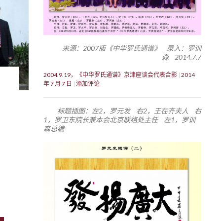
来源：2007版《中华罗氏通谱》 录入：罗训
森 2014.7.7
2004.9.19，《中华罗氏通谱》京津座谈会代表合影
2014
年 7 月 7 日
添加评论
标题插图：左2，罗元发 右2，王在齐夫人 右
1，罗卫东院长兼本会北京联络处主任 左1，罗训
森总编