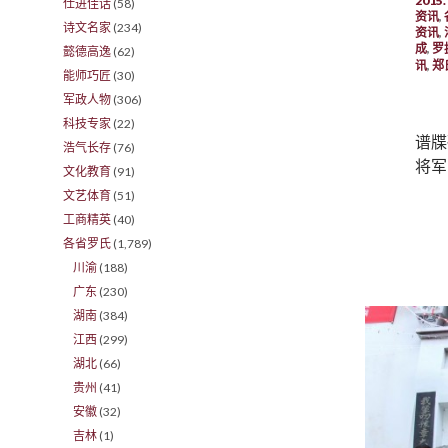
201
仕进佳话
(58)
资讯
,
诗文名家
(234)
资讯
,
成
,
罗
懿德高逸
(62)
讯
,
郑
能师巧匠
(30)
军政人物
(306)
科技专家
(22)
谱牒
浩气长存
(76)
将军
文化教育
(91)
文艺体育
(51)
工商精英
(40)
各省罗氏
(1,789)
川渝
(188)
广东
(230)
湖南
(384)
江西
(299)
湖北
(66)
贵州
(41)
安徽
(32)
吉林
(1)