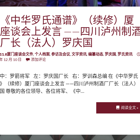
《中华罗氏通谱》（续修）厦
座谈会上发言 ——四川泸州制
厂长（法人）罗庆国
5.11.8厦门座谈会文件
,
个人档案
,
参访及会议
,
文字资讯
,
编纂动态
,
罗庆国
,
罗氏资讯
年 12 月 10 日
添加评论
中：罗箭将军 左：罗庆国厂长 右：罗训森总编 在《中华罗氏
》（续修）厦门座谈会上发言 ——四川泸州制酒厂厂长（法人）
国 尊敬的各位领导、各位将军、《中…
阅读全文 »