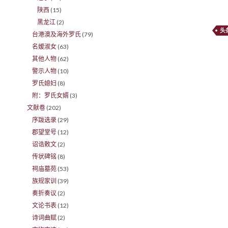
陕西
(15)
黑龙江
(2)
头
台港澳及海外罗氏
(79)
名嫒淑女
(63)
其他人物
(62)
警示人物
(10)
罗氏媳妇
(8)
附：罗氏女婿
(3)
文献卷
(202)
序跋选录
(29)
郡望堂号
(12)
诏诰敕文
(2)
传状碑铭
(8)
祠庙墓苑
(53)
族规家训
(39)
奏折奏议
(2)
文论书表
(12)
诗词曲赋
(2)