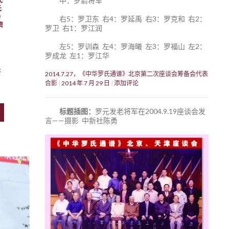
中：罗箭将军
氏
氏
扬
右5：罗卫东 右4：罗延禹 右3：罗克和 右2：
资
罗卫 右1：罗江润
左5：罗训森 左4：罗海曦 左3：罗福山 左2：
罗成龙 左1：罗江华
箭
2014.7.27，《中华罗氏通谱》北京第二次座谈会筹备会代表
合影
2014 年 7 月 29 日
添加评论
标题插图：
罗元发老将军在2004.9.19座谈会发
言——摄影 中新社陈勇