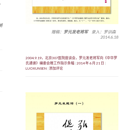
》
2
州
赠稿：
罗元发老将军
录入：罗训森
2014.6.18
2004.9.19，北京307医院座谈会，罗元发老将军向《中华罗
氏通谱》编委会赠工作指示条幅
2014 年 6 月 21 日
LUOXUNSEN
添加评论