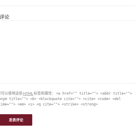
评论
您可以使用这些
HTML
标签和属性：
<a href="" title=""> <abbr title="">
onym title=""> <b> <blockquote cite=""> <cite> <code> <del
time=""> <em> <i> <q cite=""> <strike> <strong>