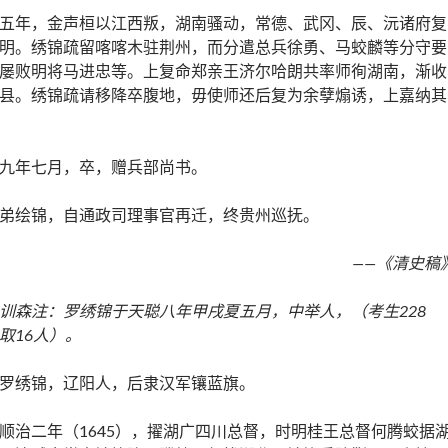
五年，金声桓以江西叛，湖南骚动，常德、武冈、辰、沅诸府复
明。绣锦疏留喀喀木驻荆州，而分遣总兵徐勇、马蛟麟等分守要
屡败明将马进忠等。上复命郑亲王济尔哈朗共率师徇湖南，渐收
县。绣锦疏请移降卒腹地，毋使师还后复为余孽煽诱，上嘉纳其
九年七月，卒，赠兵部尚书。
弟绘锦，自通政司理事官再迁，终贵州巡抚。
——《清史稿
训森注：罗绣锦于天聪八年甲戌夏五月，中举人，（考生228
取16人）。
罗绣锦，辽阳人，后隶汉军镶蓝旗。
顺治二年（1645），擢湖广四川总督，时明桂王总督何腾蛟据