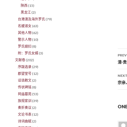
陕西
(15)
黑龙江
(2)
台港澳及海外罗氏
(79)
名嫒淑女
(63)
其他人物
(62)
警示人物
(10)
罗氏媳妇
(8)
附：罗氏女婿
(3)
PREV
文献卷
(202)
Po
清·
序跋选录
(29)
郡望堂号
(12)
NEXT
诏诰敕文
(2)
宗亲
传状碑铭
(8)
祠庙墓苑
(53)
族规家训
(39)
ON
奏折奏议
(2)
文论书表
(12)
诗词曲赋
(2)