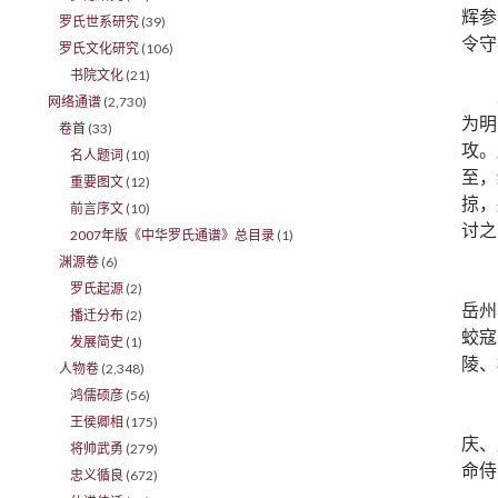
辉参
罗氏世系研究
(39)
令守
罗氏文化研究
(106)
书院文化
(21)
网络通谱
(2,730)
为明
卷首
(33)
攻。
名人题词
(10)
至，
重要图文
(12)
掠，
前言序文
(10)
讨之
2007年版《中华罗氏通谱》总目录
(1)
渊源卷
(6)
罗氏起源
(2)
岳州
播迁分布
(2)
蛟寇
发展简史
(1)
陵、
人物卷
(2,348)
鸿儒硕彦
(56)
王侯卿相
(175)
庆、
将帅武勇
(279)
命侍
忠义循良
(672)