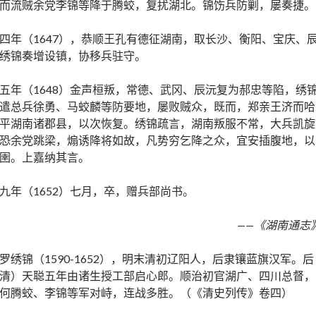
而流贼余党李锦等降于腾蛟，复扰湖北。锦饬兵防剿，屡奏捷。
四年（1647），恭顺王孔有德征湖南，取长沙、衡阳、宝庆、
绣锦奏增设镇，协移兵驻守。
五年（1648）金声桓叛，常德、武冈、辰沅复为郝忠等陷，绣
遣总兵徐勇、马蛟麟等防要地，屡败贼众，既而，郑亲王济而哈
平湖南诸郡县，以次恢复。绣锦疏言，湖南叛服不常，大兵凯旋
恐余党跳梁，煽诱降将如故，凡势穷乞降之众，宜安插腹地，以
圉。上嘉纳其言。
九年（1652）七月，卒，赠兵部尚书。
——《湖南通志
罗绣锦（1590-1652），明末清初辽阳人，后隶镶蓝旗汉军。后
清）天聪五年由诸生授工部启心郎。顺治初官湖广、四川总督，
何腾蛟、李锦等军对峙，连战多胜。（《清史列传》卷四）