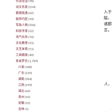
仕进佳话
(58)
诗文名家
(234)
入于
懿德高逸
(62)
隘，
能师巧匠
(30)
诸郡
军政人物
(306)
言。
科技专家
(22)
浩气长存
(76)
文化教育
(91)
文艺体育
(51)
工商精英
(40)
各省罗氏
(1,789)
川渝
(188)
广东
(230)
湖南
(384)
人，
江西
(299)
湖北
(66)
贵州
(41)
安徽
(32)
吉林
(1)