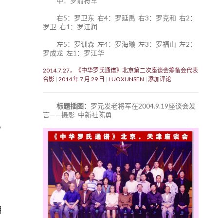
中：罗箭将军
右5：罗卫东 右4：罗延禹 右3：罗克和 右2：
罗卫 右1：罗江润
左5：罗训森 左4：罗海曦 左3：罗福山 左2：
罗成龙 左1：罗江华
2014.7.27，《中华罗氏通谱》北京第二次座谈会筹备会代表
合影
2014 年 7 月 29 日
LUOXUNSEN
添加评论
标题插图：
罗元发老将军在2004.9.19座谈会发
言——摄影 中新社陈勇
》
湖