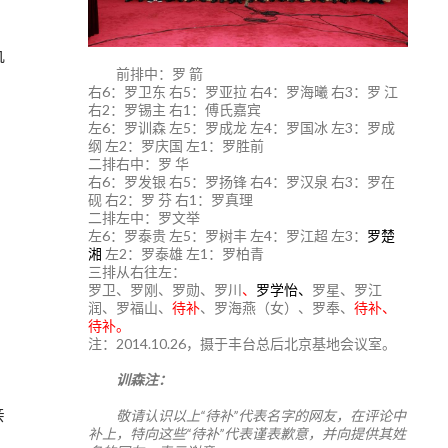
仇
前排中：罗 箭
右6：罗卫东 右5：罗亚拉 右4：罗海曦 右3：罗 江
右2：罗锡主 右1：傅氏嘉宾
左6：罗训森 左5：罗成龙 左4：罗国冰 左3：罗成
纲 左2：罗庆国 左1：罗胜前
二排右中：罗 华
右6：罗发银 右5：罗扬锋 右4：罗汉泉 右3：罗在
，
砚 右2：罗 芬 右1：罗真理
二排左中：罗文举
左6：罗泰贵 左5：罗树丰 左4：罗江超 左3：
罗楚
湘
左2：罗泰雄 左1：罗柏青
三排从右往左：
罗卫、罗刚、罗勋、罗川
、
罗学怡、
罗星、罗江
润、罗福山、
待补
、罗海燕（女）、罗奉、
待补、
待补。
注：2014.10.26，摄于丰台总后北京基地会议室。
，
训森注：
亲
敬请认识以上“待补”代表名字的网友，在评论中
补上，特向这些“待补”代表谨表歉意，并向提供其姓