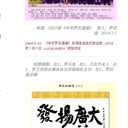
辰
来源：2007版《中华罗氏通谱》 录入：罗训
森 2014.7.7
锦
2004.9.19，《中华罗氏通谱》京津座谈会代表合影
2014
年 7 月 7 日
LUOXUNSEN
添加评论
标题插图：左2，罗元发 右2，王在齐夫人 右
1，罗卫东院长兼本会北京联络处主任 左1，罗训
森总编
》