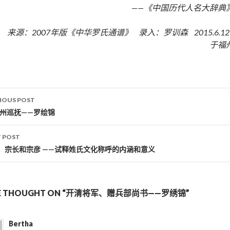
——《中国历代人名大辞典
来源：2007年版《中华罗氏通谱》 录入：罗训森 2015.6.1
于福
IOUS POST
st navigation
贵州巡抚——罗绘锦
 POST
、宗长和宗彦 ——试释姓氏文化称呼的内涵和意义
E THOUGHT ON “开清将军、赠兵部尚书——罗绣锦”
Bertha