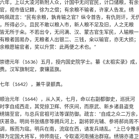
六年，上以大凌河新附人众，计国中无问官民，计口储粮，有余
官，视市值记籍，徐为之偿；有余粮不输者，许家人告发。绣
鸣佩疏言：“民有余粮，孰肯输之官？纵令首告，有仇则讦，无
，所得必少。且民不敢以粮入市，新人粮不足及旧，人之无粮
皆无所于籴。不若出令，无问满、汉、蒙古官生军民，人输粮一
有粮者固易办，无粮者人出银二、三钱，籴以输官，亦无大损；
余粮愿输官者，奖以升赏：此两便之术也。”
崇德元年（1636）五月，授内国史院学士。纂《太祖实录》成
赉。汉军旗制定，隶镶蓝旗。
七年（1642），兼牛录额真。
顺治元年（1644），从入关，七月，命以右副都御史，巡抚河
时李自成西走，其党掠卫辉、怀庆间，而原武、新乡诸县盗竞
绣锦至官，与总兵官祖可法等谋防御。疏言：“自成之众二万余
庆甚急。明尚书张缙彦等拥兵河上，副将郭光辅、参将郝尚周不
调，叛而为寇。明兵在南，流寇在西，请发兵靖乱。”上已令豫
铎为定国大将军，帅师南征，令取道河南捕治群寇。绣锦亦遣卫