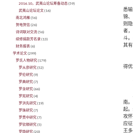
2016.10，武夷山论坛筹备动态
(59)
悉输
武夷山论坛论文
(16)
锦、
南北鸿雁
(56)
则隐
贺电贺信
(26)
者，
诗词联对交流
(56)
斗。
续修捐款芳名录
(13)
其有
财务报表
(6)
学术论文
(299)
罗氏人物研究
(179)
得优
罗从彦研究
(52)
罗伦研究
(9)
罗典研究
(7)
罗含研究
(66)
罗宪研究
(4)
南。
罗洪先研究
(19)
起。
罗珠研究
(7)
攻怀
罗贯中研究
(7)
应征
罗钦顺研究
(5)
王多
罗隐研究
(20)