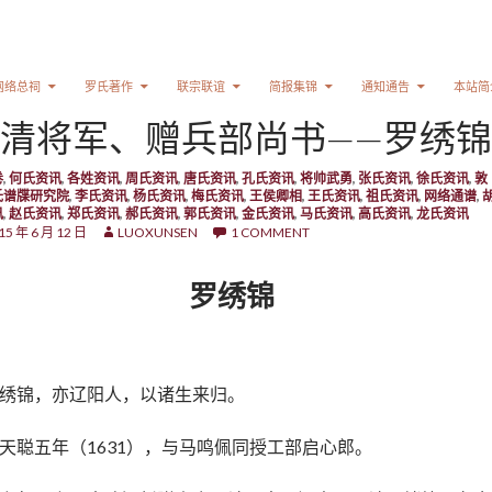
网络总祠
罗氏著作
联宗联谊
简报集锦
通知通告
本站简
清将军、赠兵部尚书——罗绣锦
卷
,
何氏资讯
,
各姓资讯
,
周氏资讯
,
唐氏资讯
,
孔氏资讯
,
将帅武勇
,
张氏资讯
,
徐氏资讯
,
敦
氏谱牒研究院
,
李氏资讯
,
杨氏资讯
,
梅氏资讯
,
王侯卿相
,
王氏资讯
,
祖氏资讯
,
网络通谱
,
讯
,
赵氏资讯
,
郑氏资讯
,
郝氏资讯
,
郭氏资讯
,
金氏资讯
,
马氏资讯
,
高氏资讯
,
龙氏资讯
15 年 6 月 12 日
LUOXUNSEN
1 COMMENT
罗绣锦
绣锦，亦辽阳人，以诸生来归。
天聪五年（1631），与马鸣佩同授工部启心郎。