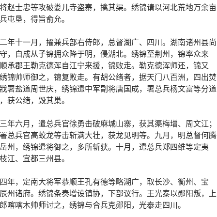
将赵士忠等攻破娄儿寺盗寨，擒其渠。绣锦请以河北荒地万余亩
兵屯垦，得旨俞允。
二年十一月，擢兼兵部右侍郎，总督湖广、四川。湖南诸州县尚
守，自成从子锦拥众降于明，侵湖北。绣锦至荆州，锦率众来
顺承郡王勒克德浑自江宁来援，锦败走。勒克德浑师还，锦又
绣锦帅师御之，锦复败走。有胡公绪者，据天门八百洲，四出焚
戕署盐道周世庆，绣锦遣中军副将唐国成，署总兵杨文富等分道
，获公绪，毁其巢。
三年六月，遣总兵官徐勇击破麻城山寨，获其渠梅增、周文江；
署总兵官高蛟龙等击斩满大壮，获龙见明等。九月，明总督何腾
岳州，绣锦遣将御之，多所斩获。十月，遣总兵郑四维等定夷
枝江、宜都三州县。
四年，定南大将军恭顺王孔有德等略湖广，取长沙、衡州、宝
辰州诸府。绣锦条奏增设镇协，下部议行。王光泰以郧阳叛，上
郎喀喀木帅师讨之，绣锦与合兵克郧阳，光泰走四川。