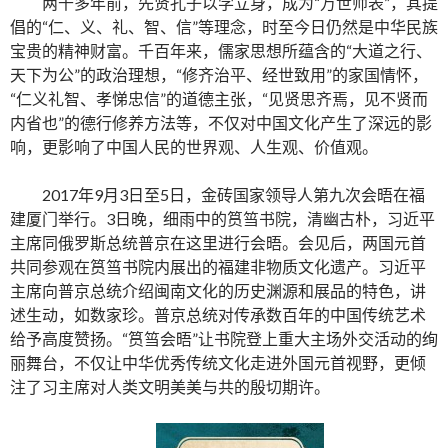
两千多年前，先贤孔子以学立身，成为“万世师表”，其提
倡的“仁、义、礼、智、信”等理念，时至今日仍然是中华民族
宝贵的精神财富。千百年来，儒家思想所蕴含的“大道之行、
天下为公”的政治理想，“修齐治平、经世致用”的家国情怀，
“仁义礼智、孝悌忠信”的道德主张，“见贤思齐焉，见不贤而
内省也”的德行修养方法等，不仅对中国文化产生了深远的影
响，更影响了中国人民的世界观、人生观、价值观。
2017年9月3日至5日，金砖国家领导人第九次会晤在福
建厦门举行。3日晚，细雨中的筼筜书院，清幽古朴，习近平
主席同俄罗斯总统普京在这里进行会晤。会见后，两国元首
共同参观在筼筜书院内展出的福建非物质文化遗产。习近平
主席向普京总统介绍闽南文化的历史渊源和展品的特色，讲
述生动，如数家珍。普京总统对传承数百年的中国传统艺术
给予高度赞扬。“筼筜会晤”让书院登上重大主场外交活动的绚
丽舞台，不仅让中华优秀传统文化走进外国元首视野，更倾
注了习主席对人类文明美美与共的殷切期许。