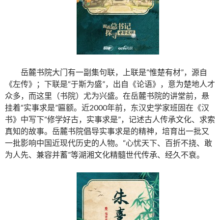
岳麓书院大门有一副集句联，上联是“惟楚有材”，源自
《左传》；下联是“于斯为盛”，出自《论语》，意为楚地人才
众多，而这里（书院）尤为兴盛。在岳麓书院的讲堂前，悬
挂着“实事求是”匾额。近2000年前，东汉史学家班固在《汉
书》中写下“修学好古，实事求是”，记述古人传承文化、求索
真知的故事。岳麓书院倡导实事求是的精神，培育出一批又
一批影响中国近现代历史的人物。“心忧天下、百折不挠、敢
为人先、兼容并蓄”等湖湘文化精髓世代传承、经久不衰。