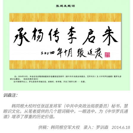
训森注：
韩同根大校时任张廷发将军（中共中央政治局原委员）秘书，慧
眼识文化，从笔者提供的几个题词稿中，一眼选中，为《中华罗氏通
谱》增添了厚重的历史价值。
供稿：韩同根空军大校 录入：罗训森 2014.6.18