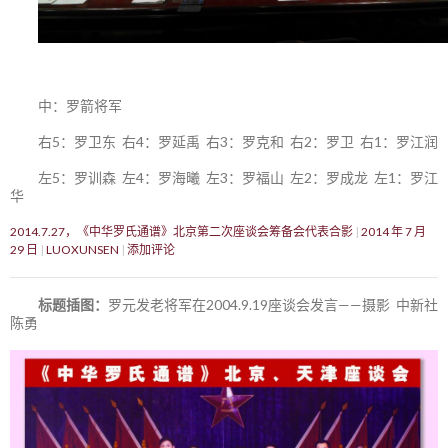
中：罗箭将军
右5：罗卫东 右4：罗延禹 右3：罗克和 右2：罗卫 右1：罗江润
左5：罗训森 左4：罗海曦 左3：罗福山 左2：罗成龙 左1：罗江
华
2014.7.27，《中华罗氏通谱》北京第二次座谈会筹备会代表合影
2014 年 7 月
29 日
LUOXUNSEN
添加评论
标题插图：
罗元发老将军在2004.9.19座谈会发言——摄影 中新社
陈勇