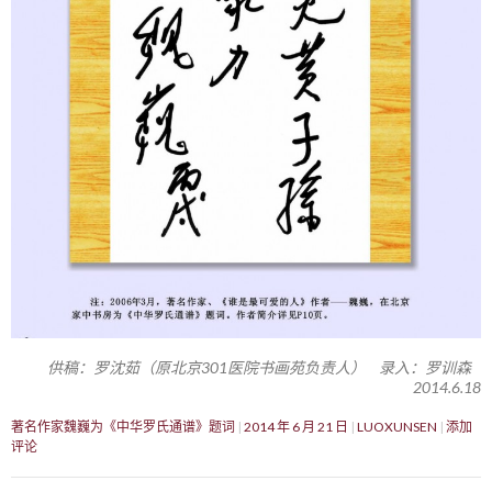
供稿：罗沈茹（原北京301医院书画苑负责人） 录入：罗训森
2014.6.18
著名作家魏巍为《中华罗氏通谱》题词
2014 年 6 月 21 日
LUOXUNSEN
添加
评论