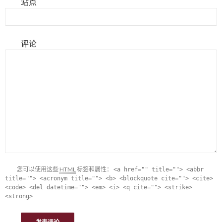
站点
评论
您可以使用这些
HTML
标签和属性：
<a href="" title=""> <abbr
title=""> <acronym title=""> <b> <blockquote cite=""> <cite>
<code> <del datetime=""> <em> <i> <q cite=""> <strike>
<strong>