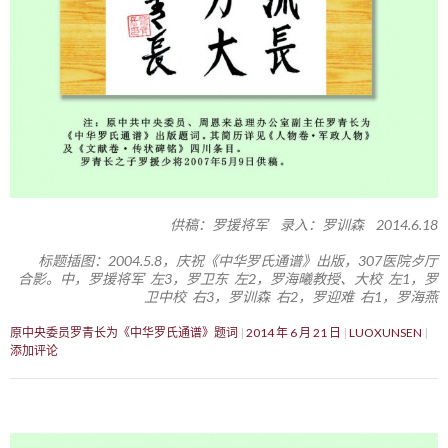
供稿：罗援将军 录入：罗训森 2014.6.18
标题插图：2004.5.8，庆祝《中华罗氏通谱》出版，307医院歺厅
合影。中，罗援将军 左3，罗卫东 左2，罗海曦教授、大校 左1，罗
卫中校 右3，罗训森 右2，罗迎难 右1，罗海燕
原中央委员罗青长为《中华罗氏通谱》题词
2014 年 6 月 21 日
LUOXUNSEN
添加评论