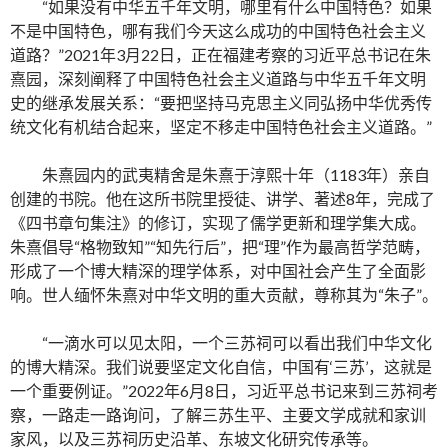
“如果没有中华五千年文明，哪里有什么中国特色？如果
不是中国特色，哪有我们今天这么成功的中国特色社会主义
道路？”2021年3月22日，正在福建考察的习近平总书记在朱
熹园，深刻阐释了中国特色社会主义道路与中华五千年文明
史的继承发展关系：“要把坚持马克思主义同弘扬中华优秀传
统文化有机结合起来，坚定不移走中国特色社会主义道路。”
朱熹园内的武夷精舍是朱熹于淳熙十年（1183年）亲自
创建的书院。他在这所书院里授徒、讲学、著述8年，完成了
《四书章句集注》的修订，实现了儒学更新和理学集大成。
朱熹倡导“格物致知”“知先行后”，把“理”作为最高哲学范畴，
形成了一个博大精深的理学体系，对中国社会产生了全面影
响。世人缅怀朱熹对中华文明的重大贡献，尊称其为“朱子”。
“一滴水可以见太阳，一个三苏祠可以看出我们中华文化
的博大精深。我们说要坚定文化自信，中国有‘三苏’，这就是
一个重要例证。”2022年6月8日，习近平总书记来到三苏祠考
察，一路走一路询问，了解三苏生平、主要文学成就和家训
家风，以及三苏祠历史沿革、东坡文化研究传承等。