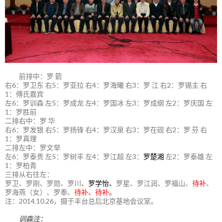
前排中：罗 箭
右6：罗卫东 右5：罗亚拉 右4：罗海曦 右3：罗 江 右2：罗锡主 右
1：傅氏嘉宾
左6：罗训森 左5：罗成龙 左4：罗国冰 左3：罗成纲 左2：罗庆国 左
1：罗胜前
二排右中：罗 华
右6：罗发银 右5：罗扬锋 右4：罗汉泉 右3：罗在砚 右2：罗 芬 右
1：罗真理
二排左中：罗文举
左6：罗泰贵 左5：罗树丰 左4：罗江超 左3：
罗楚湘
左2：罗泰雄 左
1：罗柏青
三排从右往左：
罗卫、罗刚、罗勋、罗川
、
罗学怡、
罗星、罗江润、罗福山、
待补
、
罗海燕（女）、罗奉、
待补、待补。
注：2014.10.26，摄于丰台总后北京基地会议室。
训森注：