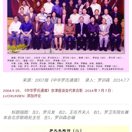
来源：2007版《中华罗氏通谱》 录入：罗训森 2014.7.7
2004.9.19，《中华罗氏通谱》京津座谈会代表合影
2014 年 7 月 7 日
LUOXUNSEN
添加评论
标题插图：左2，罗元发 右2，王在齐夫人 右1，罗卫东院长兼
本会北京联络处主任 左1，罗训森总编