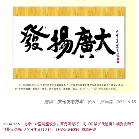
赠稿：
罗元发老将军
录入：罗训森 2014.6.18
2004.9.19，北京307医院座谈会，罗元发老将军向《中华罗氏通谱》编委会赠工
作指示条幅
2014 年 6 月 21 日
LUOXUNSEN
添加评论