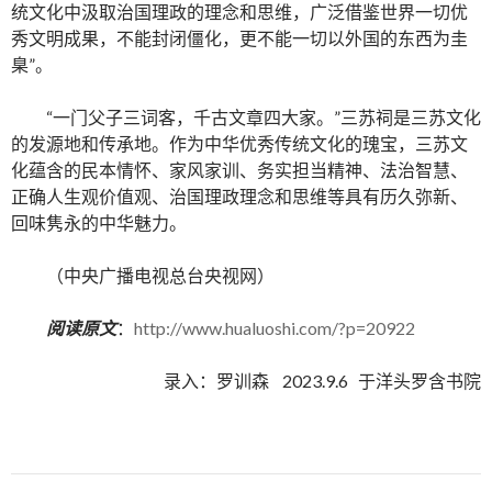
统文化中汲取治国理政的理念和思维，广泛借鉴世界一切优
秀文明成果，不能封闭僵化，更不能一切以外国的东西为圭
臬”。
“一门父子三词客，千古文章四大家。”三苏祠是三苏文化
的发源地和传承地。作为中华优秀传统文化的瑰宝，三苏文
化蕴含的民本情怀、家风家训、务实担当精神、法治智慧、
正确人生观价值观、治国理政理念和思维等具有历久弥新、
回味隽永的中华魅力。
（中央广播电视总台央视网）
阅读原文
：
http://www.hualuoshi.com/?p=20922
录入：罗训森 2023.9.6 于洋头罗含书院