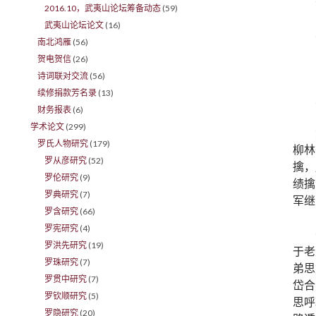
2016.10，武夷山论坛筹备动态
(59)
武夷山论坛论文
(16)
南北鸿雁
(56)
贺电贺信
(26)
诗词联对交流
(56)
续修捐款芳名录
(13)
财务报表
(6)
学术论文
(299)
罗氏人物研究
(179)
柳林
罗从彦研究
(52)
擒，
罗伦研究
(9)
绩擒
罗典研究
(7)
军继
罗含研究
(66)
罗宪研究
(4)
罗洪先研究
(19)
于老
罗珠研究
(7)
弟思
罗贯中研究
(7)
岱合
罗钦顺研究
(5)
思呼
罗隐研究
(20)