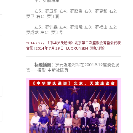
中：罗箭将军
右5：罗卫东 右4：罗延禹 右3：罗克和 右2：
罗卫 右1：罗江润
左5：罗训森 左4：罗海曦 左3：罗福山 左2：
罗成龙 左1：罗江华
2014.7.27，《中华罗氏通谱》北京第二次座谈会筹备会代表
合影
2014 年 7 月 29 日
LUOXUNSEN
添加评论
标题插图：
罗元发老将军在2004.9.19座谈会发
言——摄影 中新社陈勇