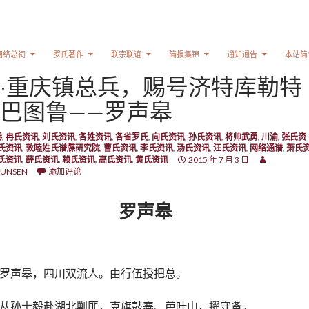
网络总祠
罗氏著作
联宗联谊
简报集锦
通知通告
本站简
·重庆镇总兵，赐号济特库勒特
巴图鲁——罗声皋
卷
,
冉氏资讯
,
刘氏资讯
,
各姓资讯
,
各省罗氏
,
向氏资讯
,
孙氏资讯
,
将帅武勇
,
川渝
,
张氏资
氏资讯
,
敦睦姓氏谱牒研究院
,
曹氏资讯
,
李氏资讯
,
汤氏资讯
,
汪氏资讯
,
网络通谱
,
萧氏
氏资讯
,
薛氏资讯
,
赖氏资讯
,
高氏资讯
,
黄氏资讯
2015 年 7 月 3 日
UNSEN
添加评论
罗声皋
罗声皋，四川双流人。由行伍授把总。
从孙士毅赴湖北剿匪，克旗鼓寨、芭叶山，擢守备。