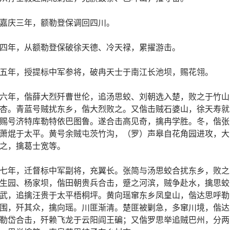
嘉庆三年，额勒登保调回四川。
四年，从额勒登保破徐天德、冷天禄，累擢游击。
五年，授提标中军参将，破冉天士于南江长池坝，赐花翎。
六年，偕薛大烈歼曹世伦，追汤思蛟、刘朝选入楚，败之于竹山
杏。青蓝号贼扰东乡，偕大烈败之。又偕击贼石婆山，徐天寿就
赐号济特库勒特依巴图鲁。遂合击高见奇，擒冉学胜。冬，偕张
萧焜于太平。黄号余贼屯茨竹沟，（罗）声皋自花角园进攻，大
之，擒葛士宽等。
七年，迁督标中军副将，充翼长。张简与汤思蛟合扰东乡，败之
生园、杨家坝，偕田朝贵兵合击，蹙之河滨，贼争赴水，擒思蛟
武，追擒汪贵于太平梧桐坪。黄向瑶窜东乡凤皇山，偕达思呼勒
围，歼其众，擒向瑶。川匪渐清。楚匪被剿急，多窜川境，偕达
勒岱合击，歼赖飞龙于云阳阎王碥；又偕罗思举追贼巴州，分两