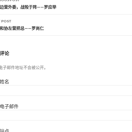
st navigation
马边营外委，战殁于阵——罗应举
 POST
阜和协左营把总——罗尚仁
评论
电子邮件地址不会被公开。
姓名
电子邮件
站点