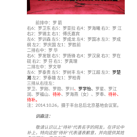
前排中：罗 箭
右6：罗卫东 右5：罗亚拉 右4：罗海曦 右3：罗 江
右2：罗锡主 右1：傅氏嘉宾
左6：罗训森 左5：罗成龙 左4：罗国冰 左3：罗成
纲 左2：罗庆国 左1：罗胜前
二排右中：罗 华
右6：罗发银 右5：罗扬锋 右4：罗汉泉 右3：罗在
砚 右2：罗 芬 右1：罗真理
二排左中：罗文举
左6：罗泰贵 左5：罗树丰 左4：罗江超 左3：
罗楚
湘
左2：罗泰雄 左1：罗柏青
三排从右往左：
罗卫、罗刚、罗勋、罗川
、
罗学怡、
罗星、罗江
润、罗福山、
待补
、罗海燕（女）、罗奉、
待补、
待补。
注：2014.10.26，摄于丰台总后北京基地会议室。
训森注：
敬请认识以上“待补”代表名字的网友，在评论中
补上，特向这些“待补”代表谨表歉意，并向提供其姓