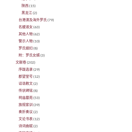
陕西
(15)
黑龙江
(2)
台港澳及海外罗氏
(79)
名嫒淑女
(63)
其他人物
(62)
警示人物
(10)
罗氏媳妇
(8)
附：罗氏女婿
(3)
文献卷
(202)
序跋选录
(29)
郡望堂号
(12)
诏诰敕文
(2)
传状碑铭
(8)
祠庙墓苑
(53)
族规家训
(39)
奏折奏议
(2)
文论书表
(12)
诗词曲赋
(2)