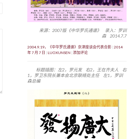
来源：2007版《中华罗氏通谱》 录入：罗训
森 2014.7.7
2004.9.19，《中华罗氏通谱》京津座谈会代表合影
2014
年 7 月 7 日
LUOXUNSEN
添加评论
标题插图：左2，罗元发 右2，王在齐夫人 右
1，罗卫东院长兼本会北京联络处主任 左1，罗训
森总编