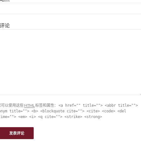
评论
您可以使用这些
HTML
标签和属性：
<a href="" title=""> <abbr title="">
onym title=""> <b> <blockquote cite=""> <cite> <code> <del
time=""> <em> <i> <q cite=""> <strike> <strong>