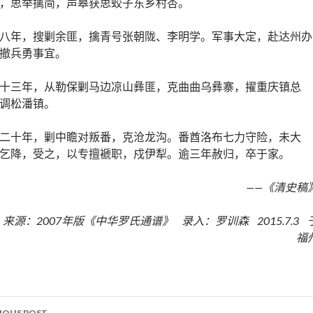
，思举擒简，声皋获思蛟子东乡村杏。
八年，搜剿余匪，擒青号张朝陇、李明学。军事大定，赴达州办
撤兵勇事宜。
十三年，从勒保剿马边凉山彝匪，克曲曲乌彝寨，擢重庆镇总
调松潘镇。
二十年，剿中瞻对叛番，克沧龙沟。番酋洛布七力守险，未大
乞降，受之，以专擅褫职，戍伊犁。逾三年赦归，卒于家。
——《清史稿
来源：2007年版《中华罗氏通谱》 录入：罗训森 2015.7.3 
福
IOUS POST