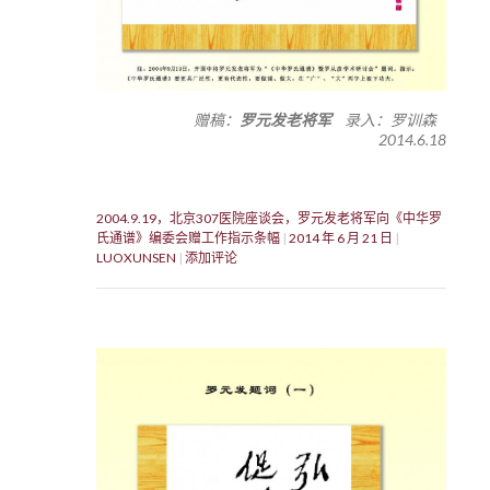
赠稿：
罗元发老将军
录入：罗训森
2014.6.18
2004.9.19，北京307医院座谈会，罗元发老将军向《中华罗
氏通谱》编委会赠工作指示条幅
2014 年 6 月 21 日
LUOXUNSEN
添加评论