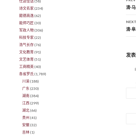
仕进佳话
(58)
Po
清·
诗文名家
(234)
懿德高逸
(62)
NEXT
能师巧匠
(30)
清·
军政人物
(306)
科技专家
(22)
浩气长存
(76)
文化教育
(91)
发表
文艺体育
(51)
工商精英
(40)
各省罗氏
(1,789)
川渝
(188)
广东
(230)
湖南
(384)
江西
(299)
湖北
(66)
贵州
(41)
安徽
(32)
吉林
(1)