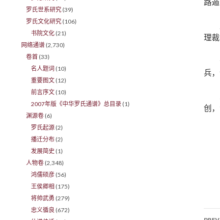
路遁
罗氏世系研究
(39)
罗氏文化研究
(106)
书院文化
(21)
理裁
网络通谱
(2,730)
卷首
(33)
名人题词
(10)
兵，
重要图文
(12)
前言序文
(10)
2007年版《中华罗氏通谱》总目录
(1)
创，
渊源卷
(6)
罗氏起源
(2)
播迁分布
(2)
发展简史
(1)
人物卷
(2,348)
鸿儒硕彦
(56)
王侯卿相
(175)
将帅武勇
(279)
忠义循良
(672)
PREV