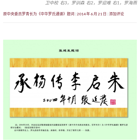
卫中校 右3，罗训森 右2，罗迎难 右1，罗海燕
原中央委员罗青长为《中华罗氏通谱》题词
2014 年 6 月 21 日
添加评论