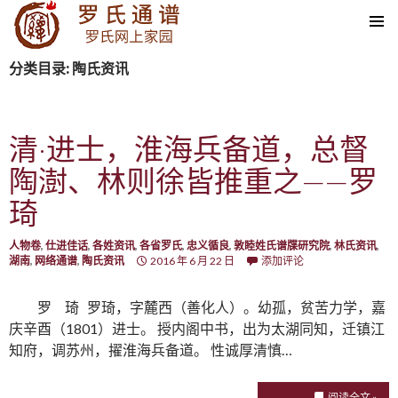
SKIP TO CONTENT
分类目录: 陶氏资讯
清·进士，淮海兵备道，总督
陶澍、林则徐皆推重之——罗
琦
人物卷
,
仕进佳话
,
各姓资讯
,
各省罗氏
,
忠义循良
,
敦睦姓氏谱牒研究院
,
林氏资讯
,
湖南
,
网络通谱
,
陶氏资讯
2016 年 6 月 22 日
添加评论
罗 琦 罗琦，字麓西（善化人）。幼孤，贫苦力学，嘉
庆辛酉（1801）进士。 授内阁中书，出为太湖同知，迁镇江
知府，调苏州，擢淮海兵备道。 性诚厚清慎…
阅读全文 »