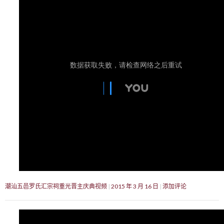
潮汕五邑罗氏汇宗祠重光晋主庆典视频
2015 年 3 月 16 日
添加评论