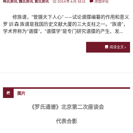
韩氏资讯
,
魏氏资讯
,
黄氏资讯
2014 年 6 月 18 日
添加评论
修族谱，“管摄天下人心” ——试论谱牒编纂的作用和意义
罗 训 森 族谱是我国历史文献大厦的三大支柱之一。“族谱”，
学术界称为“谱牒”，“谱牒学”是专门研究谱牒的产生、发…
阅读全文 »
图片
《罗氏通谱》北京第二次座谈会
代表合影