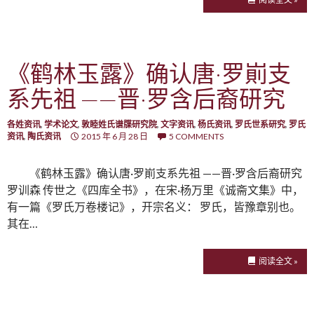
《鹤林玉露》确认唐·罗崱支
系先祖 ——晋·罗含后裔研究
各姓资讯
,
学术论文
,
敦睦姓氏谱牒研究院
,
文字资讯
,
杨氏资讯
,
罗氏世系研究
,
罗氏
资讯
,
陶氏资讯
2015 年 6 月 28 日
5 COMMENTS
《鹤林玉露》确认唐·罗崱支系先祖 ——晋·罗含后裔研究
罗训森 传世之《四库全书》，在宋·杨万里《诚斋文集》中，
有一篇《罗氏万卷楼记》，开宗名义： 罗氏，皆豫章别也。
其在…
阅读全文 »