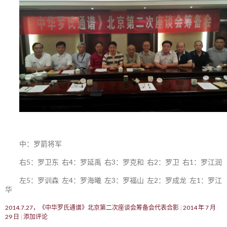
中：罗箭将军
右5：罗卫东 右4：罗延禹 右3：罗克和 右2：罗卫 右1：罗江润
左5：罗训森 左4：罗海曦 左3：罗福山 左2：罗成龙 左1：罗江
华
2014.7.27，《中华罗氏通谱》北京第二次座谈会筹备会代表合影
2014 年 7 月
29 日
添加评论