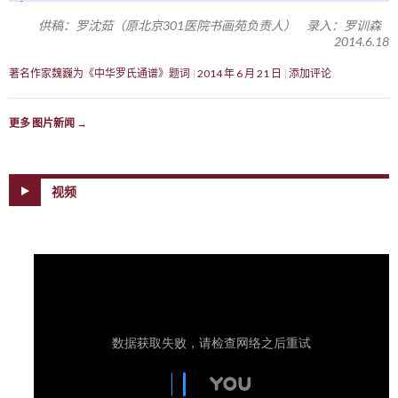
供稿：罗沈茹（原北京301医院书画苑负责人） 录入：罗训森
2014.6.18
著名作家魏巍为《中华罗氏通谱》题词
2014 年 6 月 21 日
添加评论
更多 图片新闻
→
视频