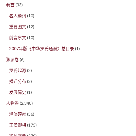
卷首
(33)
名人题词
(10)
重要图文
(12)
前言序文
(10)
2007年版《中华罗氏通谱》总目录
(1)
渊源卷
(6)
罗氏起源
(2)
播迁分布
(2)
发展简史
(1)
人物卷
(2,348)
鸿儒硕彦
(56)
王侯卿相
(175)
将帅武勇
(279)