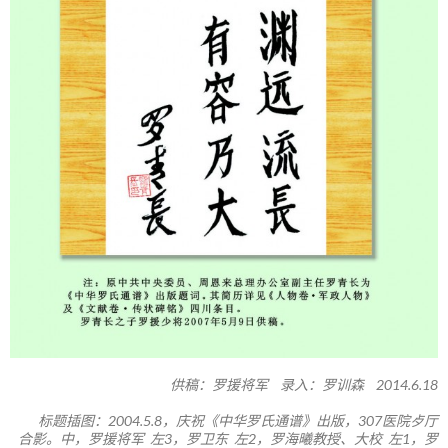
供稿：罗援将军 录入：罗训森 2014.6.18
标题插图：2004.5.8，庆祝《中华罗氏通谱》出版，307医院歺厅
合影。中，罗援将军 左3，罗卫东 左2，罗海曦教授、大校 左1，罗