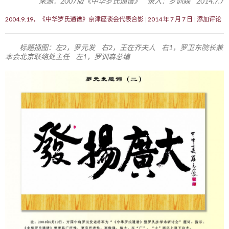
来源：2007版《中华罗氏通谱》 录入：罗训森 2014.7.7
2004.9.19，《中华罗氏通谱》京津座谈会代表合影
2014 年 7 月 7 日
添加评论
标题插图：左2，罗元发 右2，王在齐夫人 右1，罗卫东院长兼
本会北京联络处主任 左1，罗训森总编