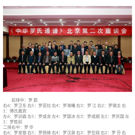
前排中：罗 箭
右6：罗卫东 右5：罗亚拉 右4：罗海曦 右3：罗 江 右2：罗锡主 右
1：傅氏嘉宾
左6：罗训森 左5：罗成龙 左4：罗国冰 左3：罗成纲 左2：罗庆国 左
1：罗胜前
二排右中：罗 华
右6：罗发银 右5：罗扬锋 右4：罗汉泉 右3：罗在砚 右2：罗 芬 右