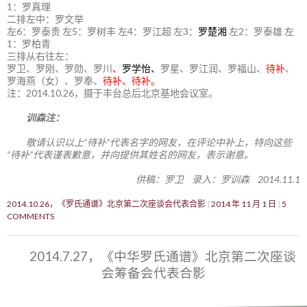
1：罗真理
二排左中：罗文举
左6：罗泰贵 左5：罗树丰 左4：罗江超 左3：
罗楚湘
左2：罗泰雄 左
1：罗柏青
三排从右往左：
罗卫、罗刚、罗勋、罗川
、
罗学怡、
罗星、罗江润、罗福山、
待补
、
罗海燕（女）、罗奉、
待补、待补。
注：2014.10.26，摄于丰台总后北京基地会议室。
训森注：
敬请认识以上“待补”代表名字的网友，在评论中补上，特向这些
“待补”代表谨表歉意，并向提供其姓名的网友，表示谢意。
供稿：罗卫 录入：罗训森 2014.11.1
2014.10.26，《罗氏通谱》北京第二次座谈会代表合影
2014 年 11 月 1 日
5
COMMENTS
2014.7.27，《中华罗氏通谱》北京第二次座谈
会筹备会代表合影