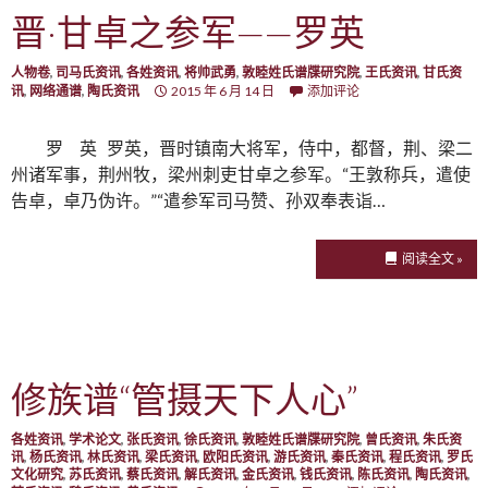
晋·甘卓之参军——罗英
人物卷
,
司马氏资讯
,
各姓资讯
,
将帅武勇
,
敦睦姓氏谱牒研究院
,
王氏资讯
,
甘氏资
讯
,
网络通谱
,
陶氏资讯
2015 年 6 月 14 日
添加评论
罗 英 罗英，晋时镇南大将军，侍中，都督，荆、梁二
州诸军事，荆州牧，梁州刺吏甘卓之参军。“王敦称兵，遣使
告卓，卓乃伪许。”“遣参军司马赞、孙双奉表诣…
阅读全文 »
修族谱“管摄天下人心”
各姓资讯
,
学术论文
,
张氏资讯
,
徐氏资讯
,
敦睦姓氏谱牒研究院
,
曾氏资讯
,
朱氏资
讯
,
杨氏资讯
,
林氏资讯
,
梁氏资讯
,
欧阳氏资讯
,
游氏资讯
,
秦氏资讯
,
程氏资讯
,
罗氏
文化研究
,
苏氏资讯
,
蔡氏资讯
,
解氏资讯
,
金氏资讯
,
钱氏资讯
,
陈氏资讯
,
陶氏资讯
,