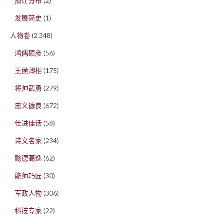
播迁分布
(2)
发展简史
(1)
人物卷
(2,348)
鸿儒硕彦
(56)
王侯卿相
(175)
将帅武勇
(279)
忠义循良
(672)
仕进佳话
(58)
诗文名家
(234)
懿德高逸
(62)
能师巧匠
(30)
军政人物
(306)
科技专家
(22)