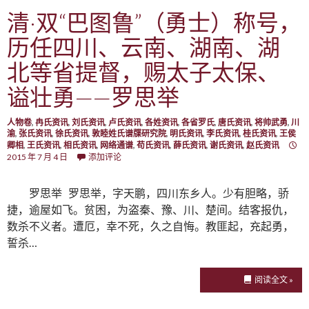
清·双“巴图鲁”（勇士）称号，
历任四川、云南、湖南、湖
北等省提督，赐太子太保、
谥壮勇——罗思举
人物卷
,
冉氏资讯
,
刘氏资讯
,
卢氏资讯
,
各姓资讯
,
各省罗氏
,
唐氏资讯
,
将帅武勇
,
川
渝
,
张氏资讯
,
徐氏资讯
,
敦睦姓氏谱牒研究院
,
明氏资讯
,
李氏资讯
,
桂氏资讯
,
王侯
卿相
,
王氏资讯
,
相氏资讯
,
网络通谱
,
苟氏资讯
,
薛氏资讯
,
谢氏资讯
,
赵氏资讯
2015 年 7 月 4 日
添加评论
罗思举 罗思举，字天鹏，四川东乡人。少有胆略，骄
捷，逾屋如飞。贫困，为盗秦、豫、川、楚间。结客报仇，
数杀不义者。遭厄，幸不死，久之自悔。教匪起，充起勇，
誓杀…
阅读全文 »