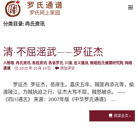
SKIP TO CONTENT
分类目录: 冉氏资讯
清·不屈滛武——罗征杰
人物卷
,
冉氏资讯
,
各姓资讯
,
各省罗氏
,
川渝
,
忠义循良
,
敦睦姓氏谱牒研究院
,
网络
通谱
2015 年 10 月 19 日
添加评论
罗征杰 罗征杰，邑庠生。嘉庆五年，贼匪冉添元等，偷
渡陵江，为贼执迫之行。征杰大骂不屈，贼怒被杀。 ——
《四川通志》 来源：2007年版《中华罗氏通谱》 …
阅读全文 »