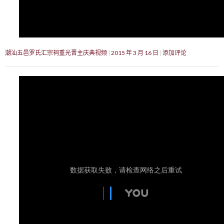
潮汕五邑罗氏汇宗祠重光晋主庆典视频
2015 年 3 月 16 日
添加评论