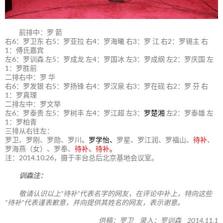
前排中：罗 箭
右6：罗卫东 右5：罗亚拉 右4：罗海曦 右3：罗 江 右2：罗锡主 右
1：傅氏嘉宾
左6：罗训森 左5：罗成龙 左4：罗国冰 左3：罗成纲 左2：罗庆国 左
1：罗胜前
二排右中：罗 华
右6：罗发银 右5：罗扬锋 右4：罗汉泉 右3：罗在砚 右2：罗 芬 右
1：罗真理
二排左中：罗文举
左6：罗泰贵 左5：罗树丰 左4：罗江超 左3：
罗楚湘
左2：罗泰雄 左
1：罗柏青
三排从右往左：
罗卫、罗刚、罗勋、罗川
、
罗学怡、
罗星、罗江润、罗福山、
待补
、
罗海燕（女）、罗奉、
待补、待补。
注：2014.10.26，摄于丰台总后北京基地会议室。
训森注：
敬请认识以上“待补”代表名字的网友，在评论中补上，特向这些
“待补”代表谨表歉意，并向提供其姓名的网友，表示谢意。
供稿：罗卫 录入：罗训森 2014.11.1