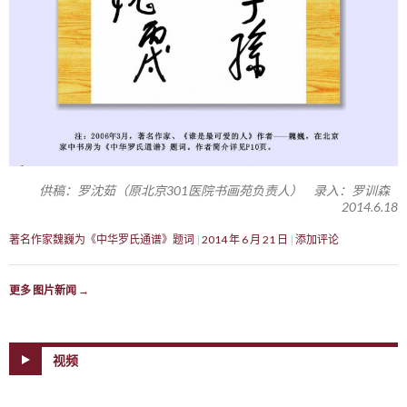
供稿：罗沈茹（原北京301医院书画苑负责人） 录入：罗训森
2014.6.18
著名作家魏巍为《中华罗氏通谱》题词
2014 年 6 月 21 日
添加评论
更多 图片新闻
→
视频