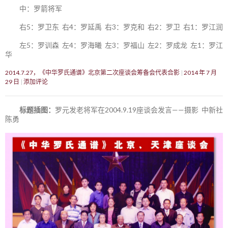
中：罗箭将军
右5：罗卫东 右4：罗延禹 右3：罗克和 右2：罗卫 右1：罗江润
左5：罗训森 左4：罗海曦 左3：罗福山 左2：罗成龙 左1：罗江
华
2014.7.27，《中华罗氏通谱》北京第二次座谈会筹备会代表合影
2014 年 7 月
29 日
添加评论
标题插图：
罗元发老将军在2004.9.19座谈会发言——摄影 中新社
陈勇