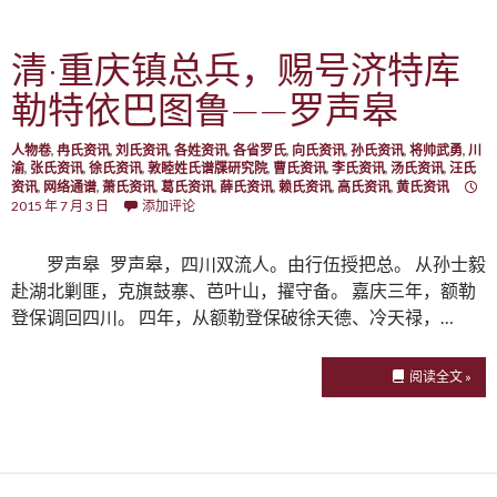
清·重庆镇总兵，赐号济特库
勒特依巴图鲁——罗声皋
人物卷
,
冉氏资讯
,
刘氏资讯
,
各姓资讯
,
各省罗氏
,
向氏资讯
,
孙氏资讯
,
将帅武勇
,
川
渝
,
张氏资讯
,
徐氏资讯
,
敦睦姓氏谱牒研究院
,
曹氏资讯
,
李氏资讯
,
汤氏资讯
,
汪氏
资讯
,
网络通谱
,
萧氏资讯
,
葛氏资讯
,
薛氏资讯
,
赖氏资讯
,
高氏资讯
,
黄氏资讯
2015 年 7 月 3 日
添加评论
罗声皋 罗声皋，四川双流人。由行伍授把总。 从孙士毅
赴湖北剿匪，克旗鼓寨、芭叶山，擢守备。 嘉庆三年，额勒
登保调回四川。 四年，从额勒登保破徐天德、冷天禄，…
阅读全文 »