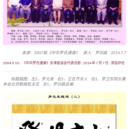
来源：2007版《中华罗氏通谱》 录入：罗训森 2014.7.7
2004.9.19，《中华罗氏通谱》京津座谈会代表合影
2014 年 7 月 7 日
添加评论
标题插图：左2，罗元发 右2，王在齐夫人 右1，罗卫东院长兼
本会北京联络处主任 左1，罗训森总编