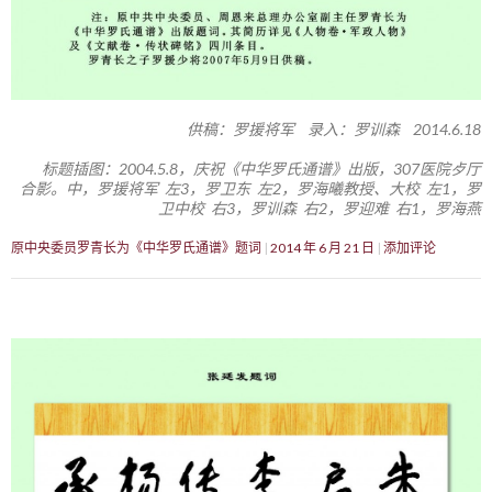
供稿：罗援将军 录入：罗训森 2014.6.18
标题插图：2004.5.8，庆祝《中华罗氏通谱》出版，307医院歺厅
合影。中，罗援将军 左3，罗卫东 左2，罗海曦教授、大校 左1，罗
卫中校 右3，罗训森 右2，罗迎难 右1，罗海燕
原中央委员罗青长为《中华罗氏通谱》题词
2014 年 6 月 21 日
添加评论