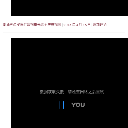
潮汕五邑罗氏汇宗祠重光晋主庆典视频
2015 年 3 月 16 日
添加评论