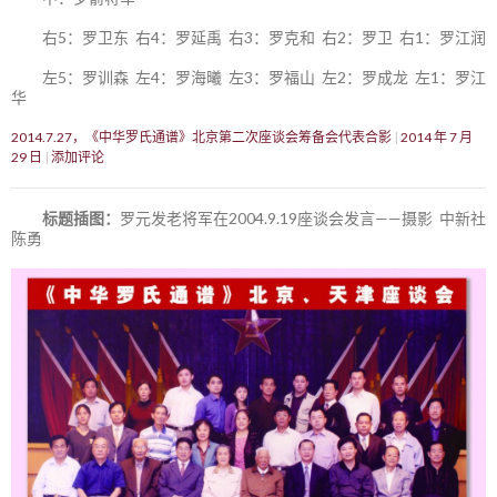
右5：罗卫东 右4：罗延禹 右3：罗克和 右2：罗卫 右1：罗江润
左5：罗训森 左4：罗海曦 左3：罗福山 左2：罗成龙 左1：罗江
华
2014.7.27，《中华罗氏通谱》北京第二次座谈会筹备会代表合影
2014 年 7 月
29 日
添加评论
标题插图：
罗元发老将军在2004.9.19座谈会发言——摄影 中新社
陈勇