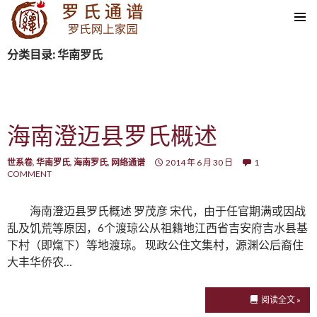
SKIP TO CONTENT
分类目录: 华南罗氏
海南澄迈县罗氏概述
世系卷
,
华南罗氏
,
海南罗氏
,
网络通谱
2014 年 6 月 30 日
1
COMMENT
海南澄迈县罗氏概述 罗茂彦 宋代，由于任官期满或因战
乱及饥荒等原因，6个渡琼公从祖籍地江西省吉安府吉水县基
下村（即熂下）等地渡琼。 现政公住文集村，源渊公后裔住
大丰华侨农…
阅读全文 »