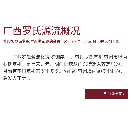
广西罗氏源流概况
世系卷
,
华南罗氏
,
广西罗氏
,
网络通谱
2014 年 6 月 30 日
添加评论
广西罗氏源流概况 罗训森 一、容县罗氏基祖 容州市境内
罗氏基祖，是自宋、元、明间陆续从广东徒迁入容定居的。
目前有不同基祖宗支十多支。分布在容州境内80多个村落，
后发人丁计…
阅读全文 »