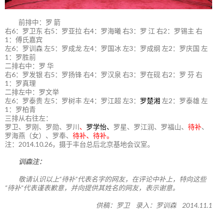
前排中：罗 箭
右6：罗卫东 右5：罗亚拉 右4：罗海曦 右3：罗 江 右2：罗锡主 右
1：傅氏嘉宾
左6：罗训森 左5：罗成龙 左4：罗国冰 左3：罗成纲 左2：罗庆国 左
1：罗胜前
二排右中：罗 华
右6：罗发银 右5：罗扬锋 右4：罗汉泉 右3：罗在砚 右2：罗 芬 右
1：罗真理
二排左中：罗文举
左6：罗泰贵 左5：罗树丰 左4：罗江超 左3：
罗楚湘
左2：罗泰雄 左
1：罗柏青
三排从右往左：
罗卫、罗刚、罗勋、罗川
、
罗学怡、
罗星、罗江润、罗福山、
待补
、
罗海燕（女）、罗奉、
待补、待补。
注：2014.10.26，摄于丰台总后北京基地会议室。
训森注：
敬请认识以上“待补”代表名字的网友，在评论中补上，特向这些
“待补”代表谨表歉意，并向提供其姓名的网友，表示谢意。
供稿：罗卫 录入：罗训森 2014.11.1