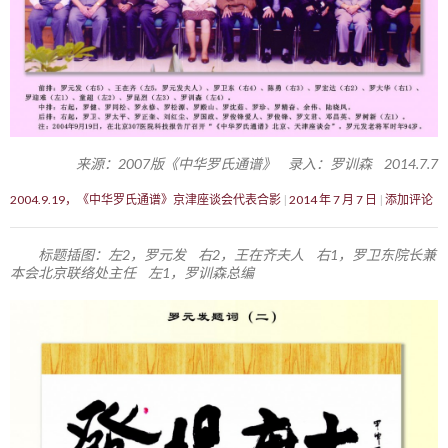
来源：2007版《中华罗氏通谱》 录入：罗训森 2014.7.7
2004.9.19，《中华罗氏通谱》京津座谈会代表合影
2014 年 7 月 7 日
添加评论
标题插图：左2，罗元发 右2，王在齐夫人 右1，罗卫东院长兼
本会北京联络处主任 左1，罗训森总编