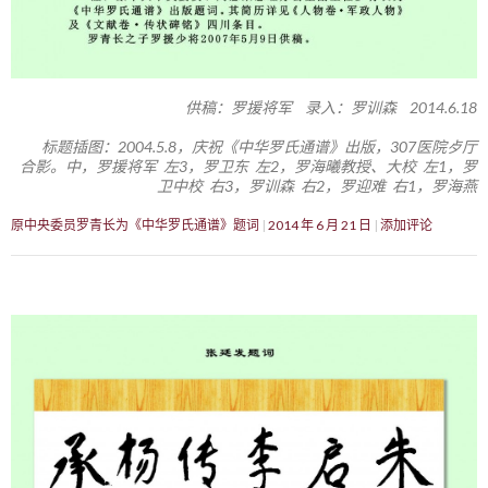
供稿：罗援将军 录入：罗训森 2014.6.18
标题插图：2004.5.8，庆祝《中华罗氏通谱》出版，307医院歺厅
合影。中，罗援将军 左3，罗卫东 左2，罗海曦教授、大校 左1，罗
卫中校 右3，罗训森 右2，罗迎难 右1，罗海燕
原中央委员罗青长为《中华罗氏通谱》题词
2014 年 6 月 21 日
添加评论