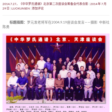
2014.7.27，《中华罗氏通谱》北京第二次座谈会筹备会代表合影
2014 年 7 月
29 日
LUOXUNSEN
添加评论
标题插图：
罗元发老将军在2004.9.19座谈会发言——摄影 中新社
陈勇