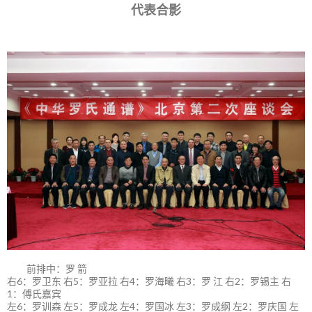
代表合影
前排中：罗 箭
右6：罗卫东 右5：罗亚拉 右4：罗海曦 右3：罗 江 右2：罗锡主 右
1：傅氏嘉宾
左6：罗训森 左5：罗成龙 左4：罗国冰 左3：罗成纲 左2：罗庆国 左