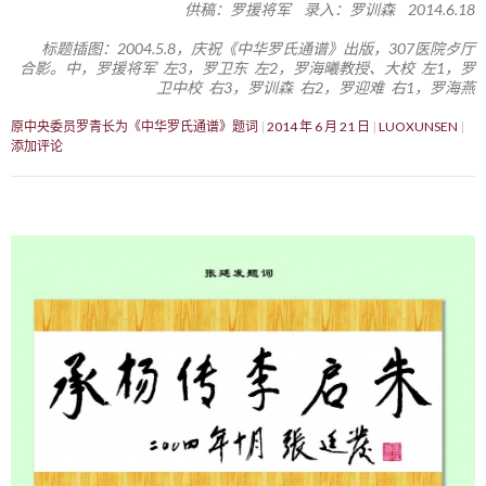
供稿：罗援将军 录入：罗训森 2014.6.18
标题插图：2004.5.8，庆祝《中华罗氏通谱》出版，307医院歺厅
合影。中，罗援将军 左3，罗卫东 左2，罗海曦教授、大校 左1，罗
卫中校 右3，罗训森 右2，罗迎难 右1，罗海燕
原中央委员罗青长为《中华罗氏通谱》题词
2014 年 6 月 21 日
LUOXUNSEN
添加评论