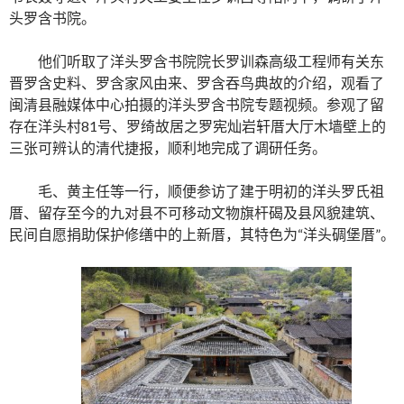
头罗含书院。
他们听取了洋头罗含书院院长罗训森高级工程师有关东
晋罗含史料、罗含家风由来、罗含吞鸟典故的介绍，观看了
闽清县融媒体中心拍摄的洋头罗含书院专题视频。参观了留
存在洋头村81号、罗绮故居之罗宪灿岩轩厝大厅木墙壁上的
三张可辨认的清代捷报，顺利地完成了调研任务。
毛、黄主任等一行，顺便参访了建于明初的洋头罗氏祖
厝、留存至今的九对县不可移动文物旗杆碣及县风貌建筑、
民间自愿捐助保护修缮中的上新厝，其特色为“洋头碉堡厝”。