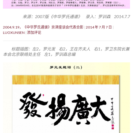
来源：2007版《中华罗氏通谱》 录入：罗训森 2014.7.7
2004.9.19，《中华罗氏通谱》京津座谈会代表合影
2014 年 7 月 7 日
LUOXUNSEN
添加评论
标题插图：左2，罗元发 右2，王在齐夫人 右1，罗卫东院长兼
本会北京联络处主任 左1，罗训森总编