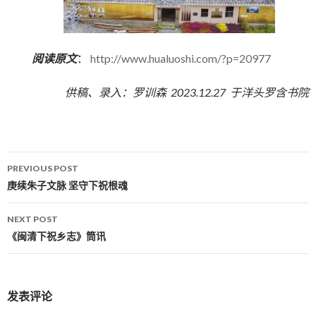
阅读原文
：
http://www.hualuoshi.com/?p=20977
供稿、录入：罗训森 2023.12.27 于洋头罗含书院
PREVIOUS POST
Post navigation
庚续朱子文脉 坚守下祝根魂
NEXT POST
《闽清下祝乡志》筒讯
发表评论