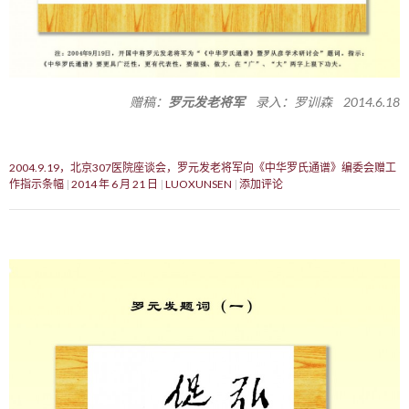
赠稿：
罗元发老将军
录入：罗训森 2014.6.18
2004.9.19，北京307医院座谈会，罗元发老将军向《中华罗氏通谱》编委会赠工
作指示条幅
2014 年 6 月 21 日
LUOXUNSEN
添加评论