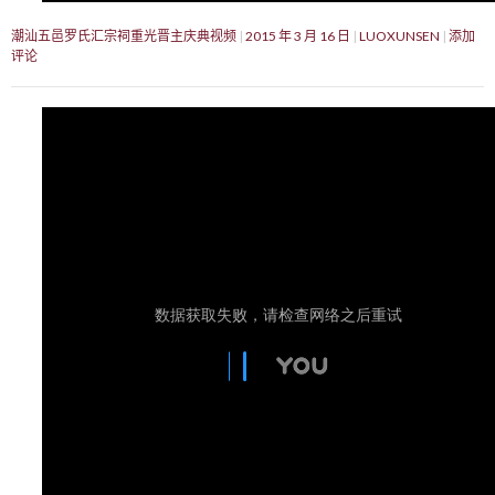
潮汕五邑罗氏汇宗祠重光晋主庆典视频
2015 年 3 月 16 日
LUOXUNSEN
添加
评论