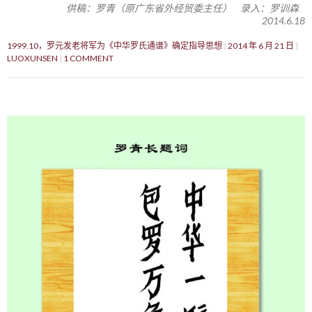
供稿：罗青（原广东省外经贸委主任） 录入：罗训森
2014.6.18
1999.10，罗元发老将军为《中华罗氏通谱》确定指导思想
2014 年 6 月 21 日
LUOXUNSEN
1 COMMENT