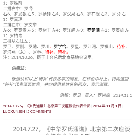
1：罗胜前
二排右中：罗 华
右6：罗发银 右5：罗扬锋 右4：罗汉泉 右3：罗在砚 右2：罗 芬 右
1：罗真理
二排左中：罗文举
左6：罗泰贵 左5：罗树丰 左4：罗江超 左3：
罗楚湘
左2：罗泰雄 左
1：罗柏青
三排从右往左：
罗卫、罗刚、罗勋、罗川
、
罗学怡、
罗星、罗江润、罗福山、
待补
、
罗海燕（女）、罗奉、
待补、待补。
注：2014.10.26，摄于丰台总后北京基地会议室。
训森注：
敬请认识以上“待补”代表名字的网友，在评论中补上，特向这些
“待补”代表谨表歉意，并向提供其姓名的网友，表示谢意。
供稿：罗卫 录入：罗训森 2014.11.1
2014.10.26，《罗氏通谱》北京第二次座谈会代表合影
2014 年 11 月 1 日
LUOXUNSEN
5 COMMENTS
2014.7.27，《中华罗氏通谱》北京第二次座谈