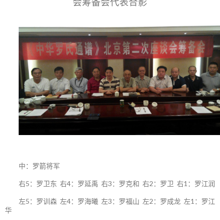
会筹备会代表合影
中：罗箭将军
右5：罗卫东 右4：罗延禹 右3：罗克和 右2：罗卫 右1：罗江润
左5：罗训森 左4：罗海曦 左3：罗福山 左2：罗成龙 左1：罗江
华