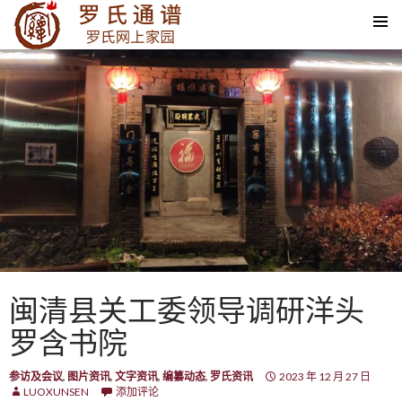
SKIP TO CONTENT
闽清县关工委领导调研洋头
罗含书院
参访及会议
,
图片资讯
,
文字资讯
,
编纂动态
,
罗氏资讯
2023 年 12 月 27 日
LUOXUNSEN
添加评论