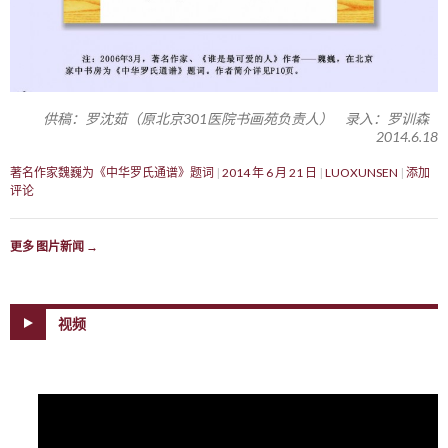
供稿：罗沈茹（原北京301医院书画苑负责人） 录入：罗训森
2014.6.18
著名作家魏巍为《中华罗氏通谱》题词
2014 年 6 月 21 日
LUOXUNSEN
添加
评论
更多 图片新闻
→
视频