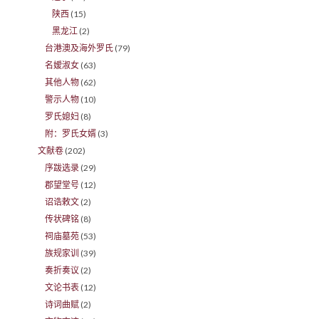
陕西
(15)
黑龙江
(2)
台港澳及海外罗氏
(79)
名嫒淑女
(63)
其他人物
(62)
警示人物
(10)
罗氏媳妇
(8)
附：罗氏女婿
(3)
文献卷
(202)
序跋选录
(29)
郡望堂号
(12)
诏诰敕文
(2)
传状碑铭
(8)
祠庙墓苑
(53)
族规家训
(39)
奏折奏议
(2)
文论书表
(12)
诗词曲赋
(2)