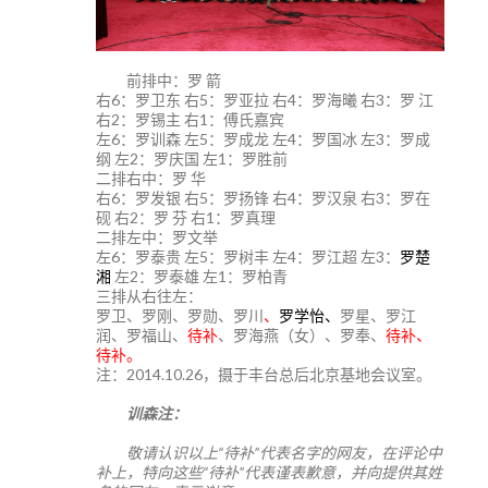
前排中：罗 箭
右6：罗卫东 右5：罗亚拉 右4：罗海曦 右3：罗 江
右2：罗锡主 右1：傅氏嘉宾
左6：罗训森 左5：罗成龙 左4：罗国冰 左3：罗成
纲 左2：罗庆国 左1：罗胜前
二排右中：罗 华
右6：罗发银 右5：罗扬锋 右4：罗汉泉 右3：罗在
砚 右2：罗 芬 右1：罗真理
二排左中：罗文举
左6：罗泰贵 左5：罗树丰 左4：罗江超 左3：
罗楚
湘
左2：罗泰雄 左1：罗柏青
三排从右往左：
罗卫、罗刚、罗勋、罗川
、
罗学怡、
罗星、罗江
润、罗福山、
待补
、罗海燕（女）、罗奉、
待补、
待补。
注：2014.10.26，摄于丰台总后北京基地会议室。
训森注：
敬请认识以上“待补”代表名字的网友，在评论中
补上，特向这些“待补”代表谨表歉意，并向提供其姓