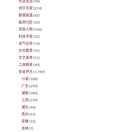
仕进佳话
(58)
诗文名家
(234)
懿德高逸
(62)
能师巧匠
(30)
军政人物
(306)
科技专家
(22)
浩气长存
(76)
文化教育
(91)
文艺体育
(51)
工商精英
(40)
各省罗氏
(1,789)
川渝
(188)
广东
(230)
湖南
(384)
江西
(299)
湖北
(66)
贵州
(41)
安徽
(32)
吉林
(1)