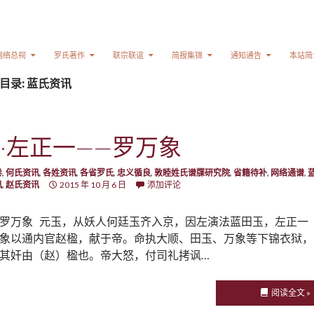
网络总祠
罗氏著作
联宗联谊
简报集锦
通知通告
本站简
目录: 蓝氏资讯
·左正一——罗万象
卷
,
何氏资讯
,
各姓资讯
,
各省罗氏
,
忠义循良
,
敦睦姓氏谱牒研究院
,
省籍待补
,
网络通谱
,
讯
,
赵氏资讯
2015 年 10 月 6 日
添加评论
罗万象 元玉，从妖人何廷玉齐入京，因左演法蓝田玉，左正一
象以通内官赵楹，献于帝。命执大顺、田玉、万象等下锦衣狱，
其奸由（赵）楹也。帝大怒，付司礼拷讽…
阅读全文 »