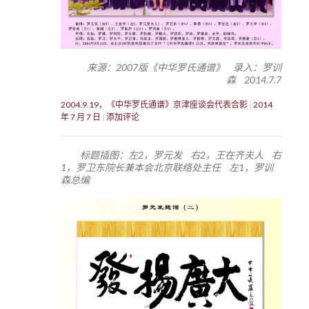
来源：2007版《中华罗氏通谱》 录入：罗训
森 2014.7.7
2004.9.19，《中华罗氏通谱》京津座谈会代表合影
2014
年 7 月 7 日
添加评论
标题插图：左2，罗元发 右2，王在齐夫人 右
1，罗卫东院长兼本会北京联络处主任 左1，罗训
森总编