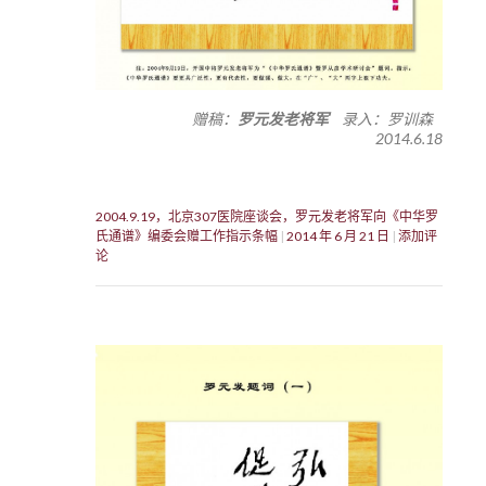
赠稿：
罗元发老将军
录入：罗训森
2014.6.18
2004.9.19，北京307医院座谈会，罗元发老将军向《中华罗
氏通谱》编委会赠工作指示条幅
2014 年 6 月 21 日
添加评
论