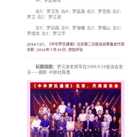
中：罗箭将军
右5：罗卫东 右4：罗延禹 右3：罗克和 右2：
罗卫 右1：罗江润
左5：罗训森 左4：罗海曦 左3：罗福山 左2：
罗成龙 左1：罗江华
2014.7.27，《中华罗氏通谱》北京第二次座谈会筹备会代表
合影
2014 年 7 月 29 日
添加评论
标题插图：
罗元发老将军在2004.9.19座谈会发
言——摄影 中新社陈勇