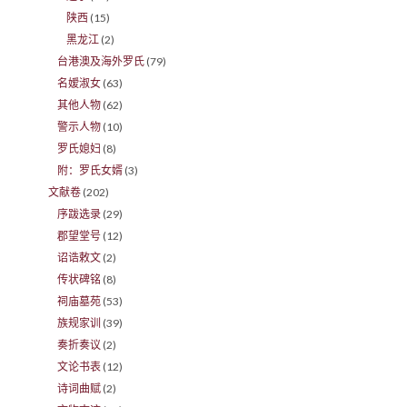
陕西
(15)
黑龙江
(2)
台港澳及海外罗氏
(79)
名嫒淑女
(63)
其他人物
(62)
警示人物
(10)
罗氏媳妇
(8)
附：罗氏女婿
(3)
文献卷
(202)
序跋选录
(29)
郡望堂号
(12)
诏诰敕文
(2)
传状碑铭
(8)
祠庙墓苑
(53)
族规家训
(39)
奏折奏议
(2)
文论书表
(12)
诗词曲赋
(2)