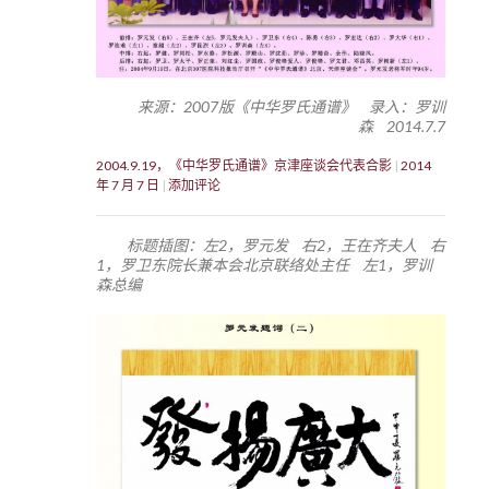
来源：2007版《中华罗氏通谱》 录入：罗训
森 2014.7.7
2004.9.19，《中华罗氏通谱》京津座谈会代表合影
2014
年 7 月 7 日
添加评论
标题插图：左2，罗元发 右2，王在齐夫人 右
1，罗卫东院长兼本会北京联络处主任 左1，罗训
森总编