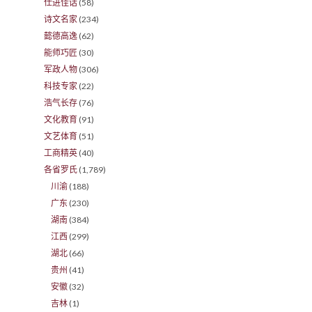
仕进佳话
(58)
诗文名家
(234)
懿德高逸
(62)
能师巧匠
(30)
军政人物
(306)
科技专家
(22)
浩气长存
(76)
文化教育
(91)
文艺体育
(51)
工商精英
(40)
各省罗氏
(1,789)
川渝
(188)
广东
(230)
湖南
(384)
江西
(299)
湖北
(66)
贵州
(41)
安徽
(32)
吉林
(1)