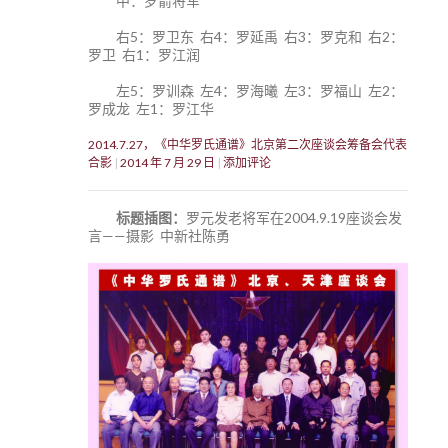
中：罗箭将军
右5：罗卫东 右4：罗延禹 右3：罗克和 右2：
罗卫 右1：罗江润
左5：罗训森 左4：罗海曦 左3：罗福山 左2：
罗成龙 左1：罗江华
2014.7.27，《中华罗氏通谱》北京第二次座谈会筹备会代表
合影
2014 年 7 月 29 日
添加评论
标题插图：
罗元发老将军在2004.9.19座谈会发
言——摄影 中新社陈勇