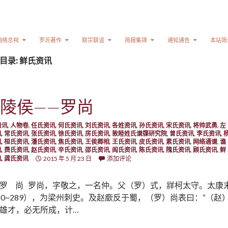
网络总祠
罗氏著作
联宗联谊
简报集锦
通知通告
本站简
目录: 鲜氏资讯
陵侯——罗尚
资讯
,
人物卷
,
任氏资讯
,
何氏资讯
,
刘氏资讯
,
各姓资讯
,
孙氏资讯
,
宋氏资讯
,
将帅武勇
,
左
讯
,
常氏资讯
,
张氏资讯
,
徐氏资讯
,
房氏资讯
,
敦睦姓氏谱牒研究院
,
曾氏资讯
,
李氏资讯
,
讯
,
桓氏资讯
,
潘氏资讯
,
焦氏资讯
,
王侯卿相
,
王氏资讯
,
皮氏资讯
,
素氏资讯
,
网络通谱
,
谯
讯
,
费氏资讯
,
赵氏资讯
,
辛氏资讯
,
邵氏资讯
,
阎氏资讯
,
陈氏资讯
,
隗氏资讯
,
顾氏资讯
,
鲜
讯
,
龚氏资讯
2015 年 5 月 23 日
添加评论
罗 尚 罗尚，字敬之，一名仲。父（罗）式，牂柯太守。太康
80~289），为梁州刺史。及赵廞反于蜀，（罗）尚表曰：“（赵
雄才，必无所成，计…