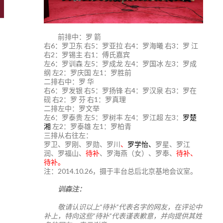
前排中：罗 箭
右6：罗卫东 右5：罗亚拉 右4：罗海曦 右3：罗 江
右2：罗锡主 右1：傅氏嘉宾
左6：罗训森 左5：罗成龙 左4：罗国冰 左3：罗成
纲 左2：罗庆国 左1：罗胜前
二排右中：罗 华
右6：罗发银 右5：罗扬锋 右4：罗汉泉 右3：罗在
砚 右2：罗 芬 右1：罗真理
二排左中：罗文举
左6：罗泰贵 左5：罗树丰 左4：罗江超 左3：
罗楚
湘
左2：罗泰雄 左1：罗柏青
三排从右往左：
罗卫、罗刚、罗勋、罗川
、
罗学怡、
罗星、罗江
润、罗福山、
待补
、罗海燕（女）、罗奉、
待补、
待补。
注：2014.10.26，摄于丰台总后北京基地会议室。
训森注：
敬请认识以上“待补”代表名字的网友，在评论中
补上，特向这些“待补”代表谨表歉意，并向提供其姓