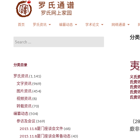
Search
SKIP TO CONTENT
首页
罗氏资讯
编纂动态
学术论文
网络通谱
分类
Search for:
夷
分类目录
罗氏资讯
(1,141)
义氏
氏资
文字资讯
(969)
氏资
图片资讯
(454)
氏资
氏资
视频资讯
(8)
转载资讯
(70)
编纂动态
(504)
（2
参访及会议
(369)
廞非
2015.11.8厦门座谈会文件
(68)
2015.11.8厦门座谈会筹备动态
(43)