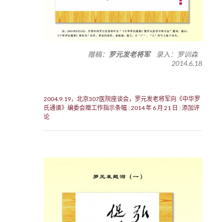
赠稿：
罗元发老将军
录入：罗训森
2014.6.18
2004.9.19，北京307医院座谈会，罗元发老将军向《中华罗
氏通谱》编委会赠工作指示条幅
2014 年 6 月 21 日
添加评
论