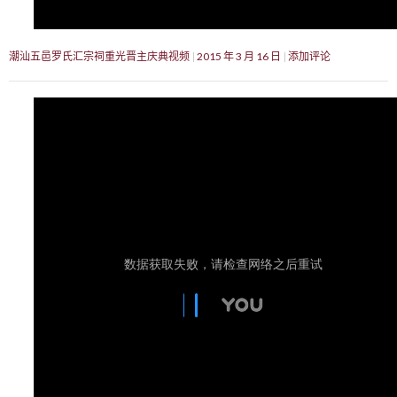
潮汕五邑罗氏汇宗祠重光晋主庆典视频
2015 年 3 月 16 日
添加评论