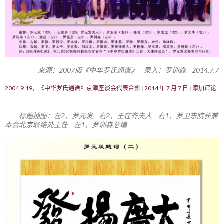
来源：2007版《中华罗氏通谱》 录入：罗训森 2014.7.7
2004.9.19，《中华罗氏通谱》京津座谈会代表合影
2014 年 7 月 7 日
添加评论
标题插图：左2，罗元发 右2，王在齐夫人 右1，罗卫东院长兼
本会北京联络处主任 左1，罗训森总编