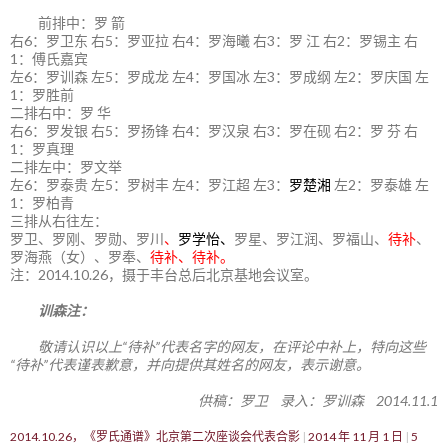
前排中：罗 箭
右6：罗卫东 右5：罗亚拉 右4：罗海曦 右3：罗 江 右2：罗锡主 右
1：傅氏嘉宾
左6：罗训森 左5：罗成龙 左4：罗国冰 左3：罗成纲 左2：罗庆国 左
1：罗胜前
二排右中：罗 华
右6：罗发银 右5：罗扬锋 右4：罗汉泉 右3：罗在砚 右2：罗 芬 右
1：罗真理
二排左中：罗文举
左6：罗泰贵 左5：罗树丰 左4：罗江超 左3：
罗楚湘
左2：罗泰雄 左
1：罗柏青
三排从右往左：
罗卫、罗刚、罗勋、罗川
、
罗学怡、
罗星、罗江润、罗福山、
待补
、
罗海燕（女）、罗奉、
待补、待补。
注：2014.10.26，摄于丰台总后北京基地会议室。
训森注：
敬请认识以上“待补”代表名字的网友，在评论中补上，特向这些
“待补”代表谨表歉意，并向提供其姓名的网友，表示谢意。
供稿：罗卫 录入：罗训森 2014.11.1
2014.10.26，《罗氏通谱》北京第二次座谈会代表合影
2014 年 11 月 1 日
5