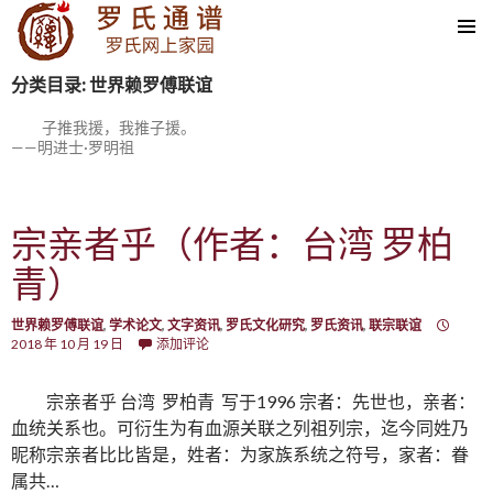
SKIP TO CONTENT
分类目录: 世界赖罗傅联谊
子推我援，我推子援。
——明进士·罗明祖
宗亲者乎（作者：台湾 罗柏
青）
世界赖罗傅联谊
,
学术论文
,
文字资讯
,
罗氏文化研究
,
罗氏资讯
,
联宗联谊
2018 年 10 月 19 日
添加评论
宗亲者乎 台湾 罗柏青 写于1996 宗者：先世也，亲者：
血统关系也。可衍生为有血源关联之列祖列宗，迄今同姓乃
昵称宗亲者比比皆是，姓者：为家族系统之符号，家者：眷
属共…