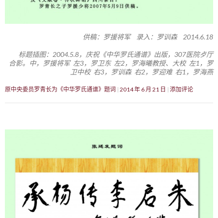
供稿：罗援将军 录入：罗训森 2014.6.18
标题插图：2004.5.8，庆祝《中华罗氏通谱》出版，307医院歺厅
合影。中，罗援将军 左3，罗卫东 左2，罗海曦教授、大校 左1，罗
卫中校 右3，罗训森 右2，罗迎难 右1，罗海燕
原中央委员罗青长为《中华罗氏通谱》题词
2014 年 6 月 21 日
添加评论