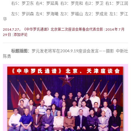
右5：罗卫东 右4：罗延禹 右3：罗克和 右2：罗卫 右1：罗江润
左5：罗训森 左4：罗海曦 左3：罗福山 左2：罗成龙 左1：罗江
华
2014.7.27，《中华罗氏通谱》北京第二次座谈会筹备会代表合影
2014 年 7 月
29 日
添加评论
标题插图：
罗元发老将军在2004.9.19座谈会发言——摄影 中新社
陈勇