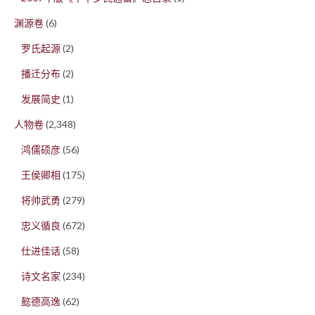
渊源卷
(6)
罗氏起源
(2)
播迁分布
(2)
发展简史
(1)
人物卷
(2,348)
鸿儒硕彦
(56)
王侯卿相
(175)
将帅武勇
(279)
忠义循良
(672)
仕进佳话
(58)
诗文名家
(234)
懿德高逸
(62)