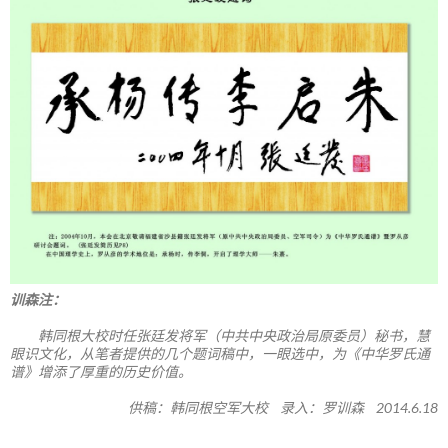
训森注：
韩同根大校时任张廷发将军（中共中央政治局原委员）秘书，慧
眼识文化，从笔者提供的几个题词稿中，一眼选中，为《中华罗氏通
谱》增添了厚重的历史价值。
供稿：韩同根空军大校 录入：罗训森 2014.6.18