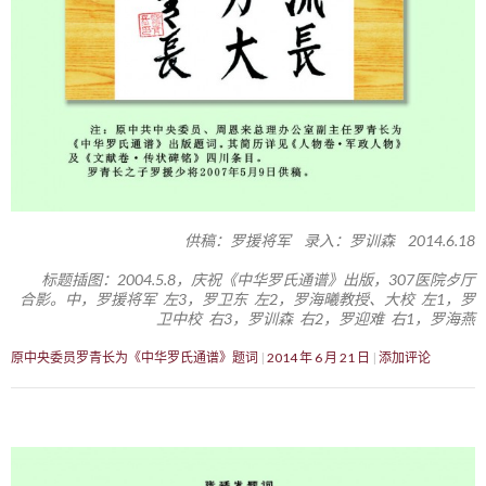
供稿：罗援将军 录入：罗训森 2014.6.18
标题插图：2004.5.8，庆祝《中华罗氏通谱》出版，307医院歺厅
合影。中，罗援将军 左3，罗卫东 左2，罗海曦教授、大校 左1，罗
卫中校 右3，罗训森 右2，罗迎难 右1，罗海燕
原中央委员罗青长为《中华罗氏通谱》题词
2014 年 6 月 21 日
添加评论