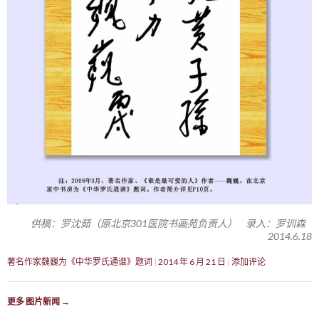
供稿：罗沈茹（原北京301医院书画苑负责人） 录入：罗训森
2014.6.18
著名作家魏巍为《中华罗氏通谱》题词
2014 年 6 月 21 日
添加评论
更多 图片新闻
→