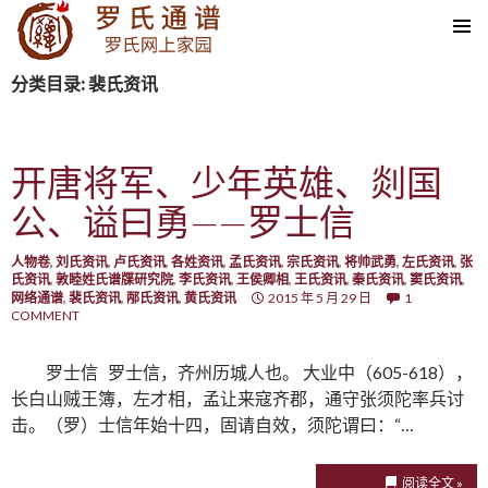
SKIP TO CONTENT
分类目录: 裴氏资讯
开唐将军、少年英雄、剡国
公、谥曰勇——罗士信
人物卷
,
刘氏资讯
,
卢氏资讯
,
各姓资讯
,
孟氏资讯
,
宗氏资讯
,
将帅武勇
,
左氏资讯
,
张
氏资讯
,
敦睦姓氏谱牒研究院
,
李氏资讯
,
王侯卿相
,
王氏资讯
,
秦氏资讯
,
窦氏资讯
,
网络通谱
,
裴氏资讯
,
邴氏资讯
,
黄氏资讯
2015 年 5 月 29 日
1
COMMENT
罗士信 罗士信，齐州历城人也。 大业中（605-618），
长白山贼王簿，左才相，孟让来寇齐郡，通守张须陀率兵讨
击。（罗）士信年始十四，固请自效，须陀谓曰：“…
阅读全文 »