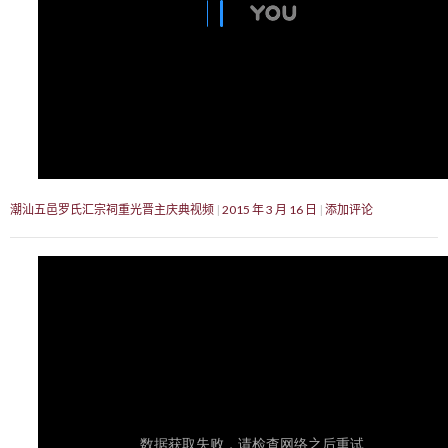
潮汕五邑罗氏汇宗祠重光晋主庆典视频
2015 年 3 月 16 日
添加评论