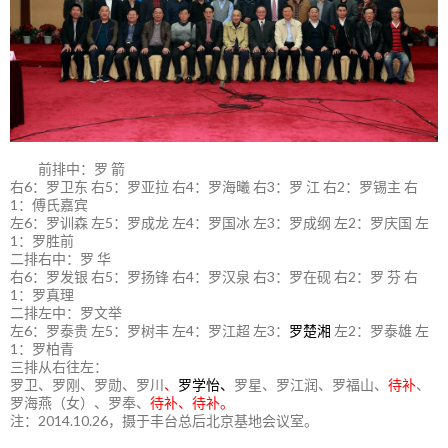
前排中：罗 箭
右6：罗卫东 右5：罗亚拉 右4：罗海曦 右3：罗 江 右2：罗锡主 右
1：傅氏嘉宾
左6：罗训森 左5：罗成龙 左4：罗国冰 左3：罗成纲 左2：罗庆国 左
1：罗胜前
二排右中：罗 华
右6：罗发银 右5：罗扬锋 右4：罗汉泉 右3：罗在砚 右2：罗 芬 右
1：罗真理
二排左中：罗文举
左6：罗泰贵 左5：罗树丰 左4：罗江超 左3：
罗楚湘
左2：罗泰雄 左
1：罗柏青
三排从右往左：
罗卫、罗刚、罗勋、罗川
、
罗学怡、
罗星、罗江润、罗福山、
待补
、
罗海燕（女）、罗奉、
待补、待补。
注：2014.10.26，摄于丰台总后北京基地会议室。