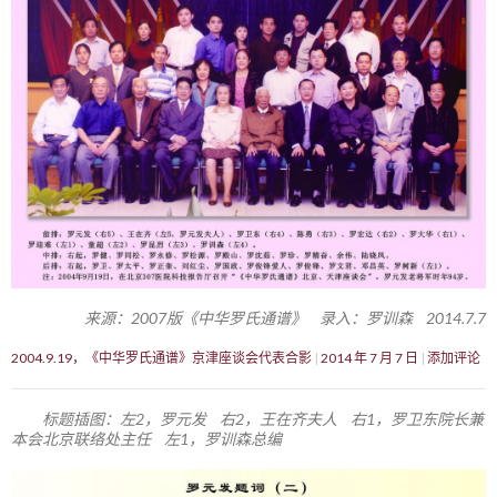
来源：2007版《中华罗氏通谱》 录入：罗训森 2014.7.7
2004.9.19，《中华罗氏通谱》京津座谈会代表合影
2014 年 7 月 7 日
添加评论
标题插图：左2，罗元发 右2，王在齐夫人 右1，罗卫东院长兼
本会北京联络处主任 左1，罗训森总编