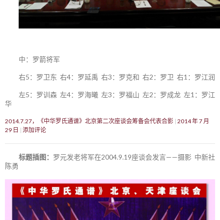
中：罗箭将军
右5：罗卫东 右4：罗延禹 右3：罗克和 右2：罗卫 右1：罗江润
左5：罗训森 左4：罗海曦 左3：罗福山 左2：罗成龙 左1：罗江
华
2014.7.27，《中华罗氏通谱》北京第二次座谈会筹备会代表合影
2014 年 7 月
29 日
添加评论
标题插图：
罗元发老将军在2004.9.19座谈会发言——摄影 中新社
陈勇