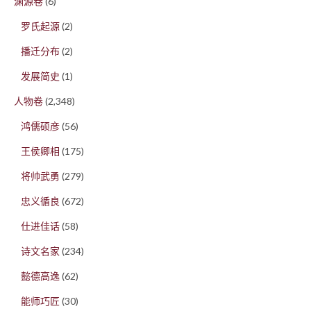
渊源卷
(6)
罗氏起源
(2)
播迁分布
(2)
发展简史
(1)
人物卷
(2,348)
鸿儒硕彦
(56)
王侯卿相
(175)
将帅武勇
(279)
忠义循良
(672)
仕进佳话
(58)
诗文名家
(234)
懿德高逸
(62)
能师巧匠
(30)