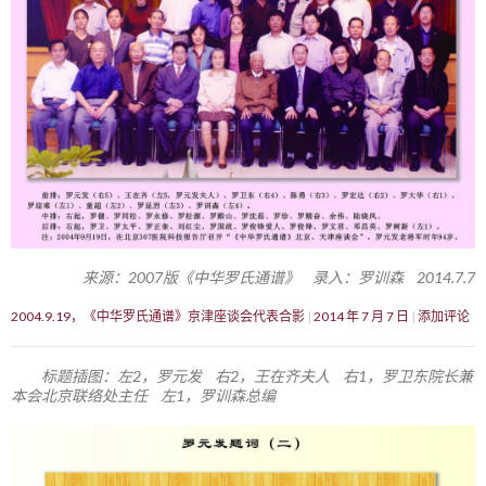
来源：2007版《中华罗氏通谱》 录入：罗训森 2014.7.7
2004.9.19，《中华罗氏通谱》京津座谈会代表合影
2014 年 7 月 7 日
添加评论
标题插图：左2，罗元发 右2，王在齐夫人 右1，罗卫东院长兼
本会北京联络处主任 左1，罗训森总编