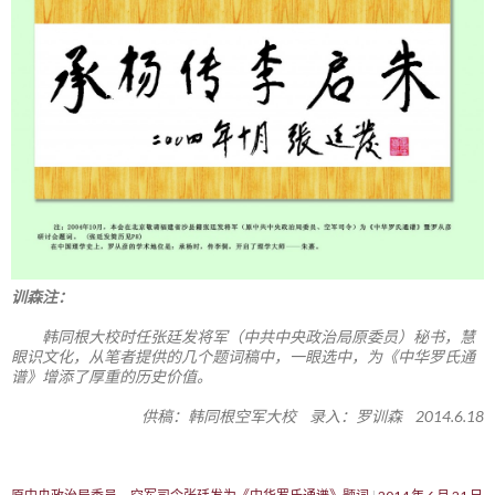
训森注：
韩同根大校时任张廷发将军（中共中央政治局原委员）秘书，慧
眼识文化，从笔者提供的几个题词稿中，一眼选中，为《中华罗氏通
谱》增添了厚重的历史价值。
供稿：韩同根空军大校 录入：罗训森 2014.6.18