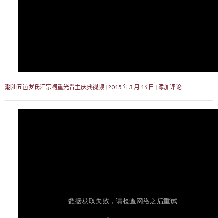
潮汕五邑罗氏汇宗祠重光晋主庆典视频
2015 年 3 月 16 日
添加评论