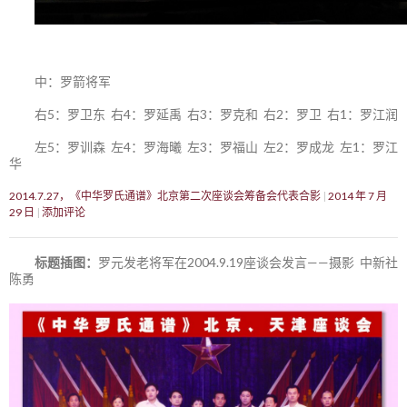
中：罗箭将军
右5：罗卫东 右4：罗延禹 右3：罗克和 右2：罗卫 右1：罗江润
左5：罗训森 左4：罗海曦 左3：罗福山 左2：罗成龙 左1：罗江
华
2014.7.27，《中华罗氏通谱》北京第二次座谈会筹备会代表合影
2014 年 7 月
29 日
添加评论
标题插图：
罗元发老将军在2004.9.19座谈会发言——摄影 中新社
陈勇