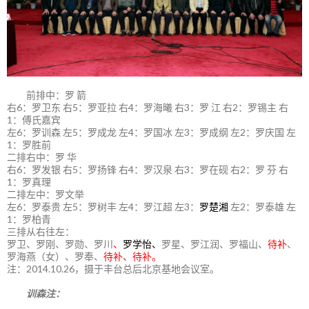
前排中：罗 箭
右6：罗卫东 右5：罗亚拉 右4：罗海曦 右3：罗 江 右2：罗锡主 右
1：傅氏嘉宾
左6：罗训森 左5：罗成龙 左4：罗国冰 左3：罗成纲 左2：罗庆国 左
1：罗胜前
二排右中：罗 华
右6：罗发银 右5：罗扬锋 右4：罗汉泉 右3：罗在砚 右2：罗 芬 右
1：罗真理
二排左中：罗文举
左6：罗泰贵 左5：罗树丰 左4：罗江超 左3：
罗楚湘
左2：罗泰雄 左
1：罗柏青
三排从右往左：
罗卫、罗刚、罗勋、罗川
、
罗学怡、
罗星、罗江润、罗福山、
待补
、
罗海燕（女）、罗奉、
待补、待补。
注：2014.10.26，摄于丰台总后北京基地会议室。
训森注：