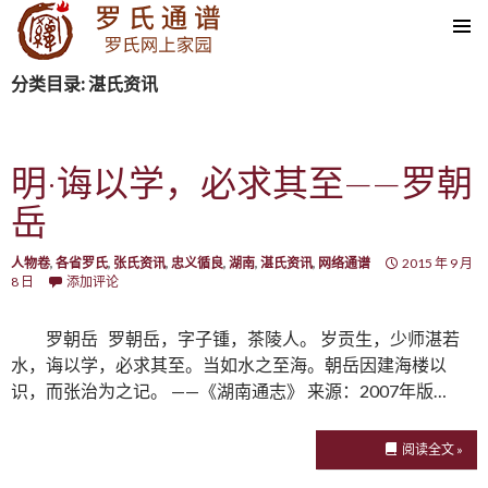
SKIP TO CONTENT
分类目录: 湛氏资讯
明·诲以学，必求其至——罗朝
岳
人物卷
,
各省罗氏
,
张氏资讯
,
忠义循良
,
湖南
,
湛氏资讯
,
网络通谱
2015 年 9 月
8 日
添加评论
罗朝岳 罗朝岳，字子锺，茶陵人。 岁贡生，少师湛若
水，诲以学，必求其至。当如水之至海。朝岳因建海楼以
识，而张治为之记。 ——《湖南通志》 来源：2007年版…
阅读全文 »