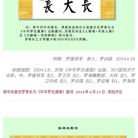
供稿：罗援将军 录入：罗训森 2014.6.18
标题插图：2004.5.8，庆祝《中华罗氏通谱》出版，307医院歺厅
合影。中，罗援将军 左3，罗卫东 左2，罗海曦教授、大校 左1，罗
卫中校 右3，罗训森 右2，罗迎难 右1，罗海燕
原中央委员罗青长为《中华罗氏通谱》题词
2014 年 6 月 21 日
添加评论