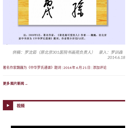
供稿：罗沈茹（原北京301医院书画苑负责人） 录入：罗训森
2014.6.18
著名作家魏巍为《中华罗氏通谱》题词
2014 年 6 月 21 日
添加评论
更多 图片新闻
→
视频