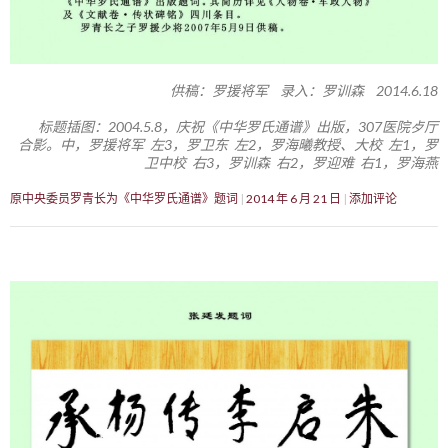
供稿：罗援将军 录入：罗训森 2014.6.18
标题插图：2004.5.8，庆祝《中华罗氏通谱》出版，307医院歺厅
合影。中，罗援将军 左3，罗卫东 左2，罗海曦教授、大校 左1，罗
卫中校 右3，罗训森 右2，罗迎难 右1，罗海燕
原中央委员罗青长为《中华罗氏通谱》题词
2014 年 6 月 21 日
添加评论