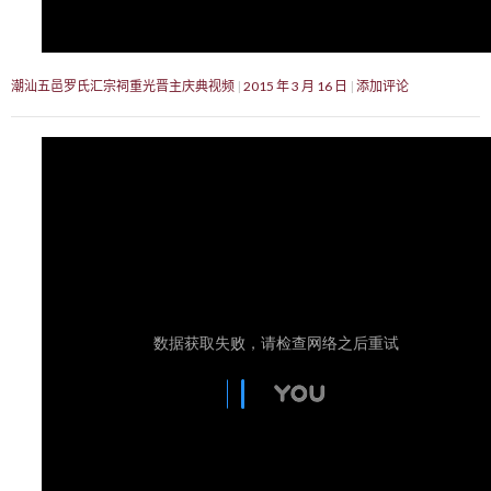
潮汕五邑罗氏汇宗祠重光晋主庆典视频
2015 年 3 月 16 日
添加评论