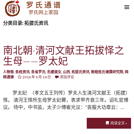
SKIP TO CONTENT
分类目录: 拓拔氏资讯
南北朝·清河文献王拓拔怿之
生母——罗太妃
人物卷
,
各姓资讯
,
各省罗氏
,
名嫒淑女
,
山西
,
拓拔氏资讯
,
敦睦姓氏谱牒研究院
,
网
络通谱
2016 年 9 月 14 日
添加评论
罗太妃 （孝文五王列传）罗夫人生清河文献王（拓拔）
怿。 清河王怿所生母罗太妃薨，表求甲齐衰三年。诏礼官博
议。 侍中，中书监，太子少傅崔光议：“丧服大功章云：…
阅读全文 »