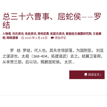
总三十六曹事、屈蛇侯——罗
结
人物卷
,
刘氏资讯
,
各姓资讯
,
将帅武勇
,
拓拔氏资讯
,
敦睦姓氏谱牒研究院
,
王侯卿
相
,
网络通谱
2015 年 5 月 24 日
添加评论
罗 结 罗结，代人也。其先世领部落，为国附臣。 刘显
之谋逆也，太祖（368-404，拓拔道武）去之。结翼卫銮舆，
从幸贺兰部。后以功，赐爵屈蛇侯。 太宗…
阅读全文 »