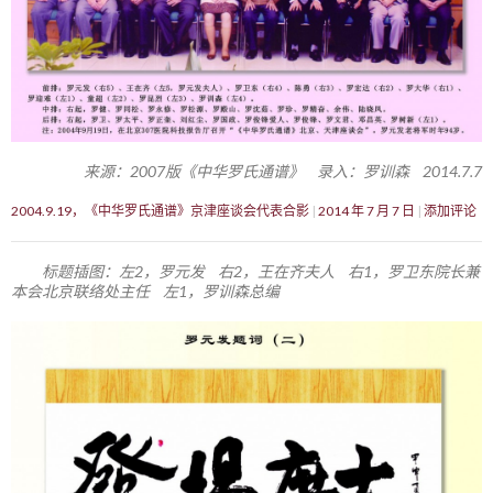
来源：2007版《中华罗氏通谱》 录入：罗训森 2014.7.7
2004.9.19，《中华罗氏通谱》京津座谈会代表合影
2014 年 7 月 7 日
添加评论
标题插图：左2，罗元发 右2，王在齐夫人 右1，罗卫东院长兼
本会北京联络处主任 左1，罗训森总编