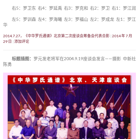
右5：罗卫东 右4：罗延禹 右3：罗克和 右2：罗卫 右1：罗江润
左5：罗训森 左4：罗海曦 左3：罗福山 左2：罗成龙 左1：罗江
华
2014.7.27，《中华罗氏通谱》北京第二次座谈会筹备会代表合影
2014 年 7 月
29 日
添加评论
标题插图：
罗元发老将军在2004.9.19座谈会发言——摄影 中新社
陈勇