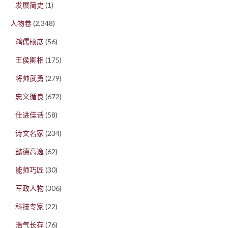
发展简史
(1)
人物卷
(2,348)
鸿儒硕彦
(56)
王侯卿相
(175)
将帅武勇
(279)
忠义循良
(672)
仕进佳话
(58)
诗文名家
(234)
懿德高逸
(62)
能师巧匠
(30)
军政人物
(306)
科技专家
(22)
浩气长存
(76)