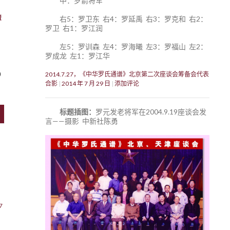
中：罗箭将军
资
右5：罗卫东 右4：罗延禹 右3：罗克和 右2：
罗卫 右1：罗江润
左5：罗训森 左4：罗海曦 左3：罗福山 左2：
罗成龙 左1：罗江华
0
2014.7.27，《中华罗氏通谱》北京第二次座谈会筹备会代表
合影
2014 年 7 月 29 日
添加评论
标题插图：
罗元发老将军在2004.9.19座谈会发
言——摄影 中新社陈勇
7