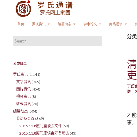
Search
SKIP TO CONTENT
首页
罗氏资讯
编纂动态
学术论文
网络通谱
分类
Search for:
清
分类目录
吏
罗氏资讯
(1,141)
文字资讯
(969)
丁氏
图片资讯
(454)
谱
视频资讯
(8)
转载资讯
(70)
编纂动态
(504)
才能
参访及会议
(369)
事，
2015.11.8厦门座谈会文件
(68)
2015.11.8厦门座谈会筹备动态
(43)