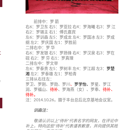
前排中：罗 箭
右6：罗卫东 右5：罗亚拉 右4：罗海曦 右3：罗 江
右2：罗锡主 右1：傅氏嘉宾
左6：罗训森 左5：罗成龙 左4：罗国冰 左3：罗成
纲 左2：罗庆国 左1：罗胜前
二排右中：罗 华
右6：罗发银 右5：罗扬锋 右4：罗汉泉 右3：罗在
江
砚 右2：罗 芬 右1：罗真理
二排左中：罗文举
左6：罗泰贵 左5：罗树丰 左4：罗江超 左3：
罗楚
湘
左2：罗泰雄 左1：罗柏青
三排从右往左：
鸟
罗卫、罗刚、罗勋、罗川
、
罗学怡、
罗星、罗江
润、罗福山、
待补
、罗海燕（女）、罗奉、
待补、
待补。
注：2014.10.26，摄于丰台总后北京基地会议室。
训森注：
敬请认识以上“待补”代表名字的网友，在评论中
补上，特向这些“待补”代表谨表歉意，并向提供其姓