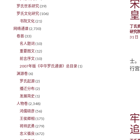
宋
罗氏世系研究
(39)
皇
罗氏文化研究
(106)
书院文化
(21)
丁氏
网络通谱
(2,730)
研究
卷首
(33)
31 日
名人题词
(10)
重要图文
(12)
前言序文
(10)
士。
2007年版《中华罗氏通谱》总目录
(1)
行宫
渊源卷
(6)
罗氏起源
(2)
播迁分布
(2)
发展简史
(1)
人物卷
(2,348)
鸿儒硕彦
(56)
牢
王侯卿相
(175)
追
将帅武勇
(279)
忠义循良
(672)