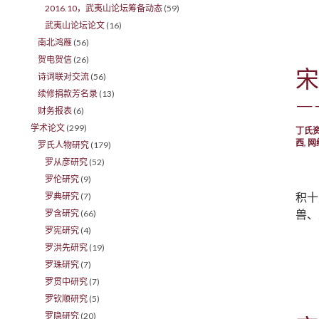
2016.10，武夷山论坛筹备动态
(59)
武夷山论坛论文
(16)
南北鸿雁
(56)
贺电贺信
(26)
宋
诗词联对交流
(56)
续修捐款芳名录
(13)
—
财务报表
(6)
学术论文
(299)
丁氏
西
,
网
罗氏人物研究
(179)
罗从彦研究
(52)
罗伦研究
(9)
积十
罗典研究
(7)
兽、
罗含研究
(66)
罗宪研究
(4)
罗洪先研究
(19)
罗珠研究
(7)
罗贯中研究
(7)
罗钦顺研究
(5)
罗隐研究
(20)