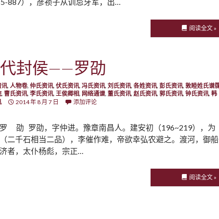
85-887），彦祯子从训忌牙军，出…
阅读全文 »
代封侯——罗劭
资讯
,
人物卷
,
仲氏资讯
,
伏氏资讯
,
冯氏资讯
,
刘氏资讯
,
各姓资讯
,
彭氏资讯
,
敦睦姓氏谱
院
,
曹氏资讯
,
李氏资讯
,
王侯卿相
,
网络通谱
,
董氏资讯
,
赵氏资讯
,
郭氏资讯
,
钟氏资讯
,
韩
讯
2014 年 8 月 7 日
添加评论
罗 劭 罗劭，字仲进。豫章南昌人。建安初（196~219），为
（二千石相当二品），李催作难，帝欲幸弘农避之。渡河，御船
济者，太仆杨彪，宗正…
阅读全文 »