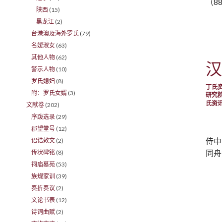
（8
陕西
(15)
黑龙江
(2)
台港澳及海外罗氏
(79)
名嫒淑女
(63)
其他人物
(62)
汉
警示人物
(10)
罗氏媳妇
(8)
丁氏
附：罗氏女婿
(3)
研究
氏资
文献卷
(202)
序跋选录
(29)
郡望堂号
(12)
侍中
诏诰敕文
(2)
同舟
传状碑铭
(8)
祠庙墓苑
(53)
族规家训
(39)
奏折奏议
(2)
文论书表
(12)
诗词曲赋
(2)