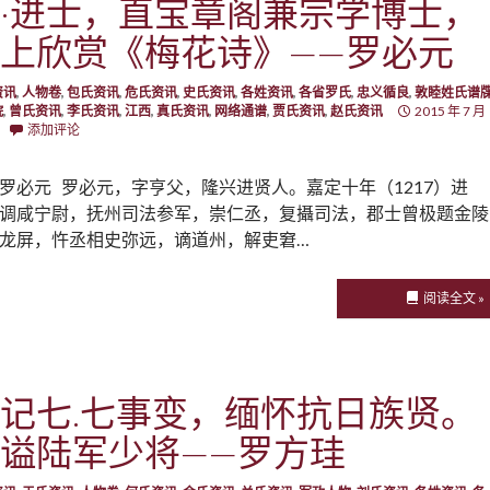
·进士，直宝章阁兼宗学博士，
上欣赏《梅花诗》——罗必元
资讯
,
人物卷
,
包氏资讯
,
危氏资讯
,
史氏资讯
,
各姓资讯
,
各省罗氏
,
忠义循良
,
敦睦姓氏谱
院
,
曾氏资讯
,
李氏资讯
,
江西
,
真氏资讯
,
网络通谱
,
贾氏资讯
,
赵氏资讯
2015 年 7 月
添加评论
罗必元 罗必元，字亨父，隆兴进贤人。嘉定十年（1217）进
调咸宁尉，抚州司法参军，崇仁丞，复攝司法，郡士曾极题金陵
龙屏，忤丞相史弥远，谪道州，解吏窘…
阅读全文 »
记七.七事变，缅怀抗日族贤。
谥陆军少将——罗方珪