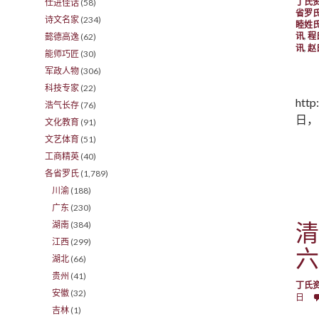
丁氏
仕进佳话
(58)
省罗
诗文名家
(234)
睦姓
讯
,
程
懿德高逸
(62)
讯
,
赵
能师巧匠
(30)
军政人物
(306)
科技专家
(22)
htt
浩气长存
(76)
日，
文化教育
(91)
文艺体育
(51)
工商精英
(40)
各省罗氏
(1,789)
川渝
(188)
广东
(230)
清
湖南
(384)
江西
(299)
六
湖北
(66)
贵州
(41)
丁氏
安徽
(32)
日
吉林
(1)