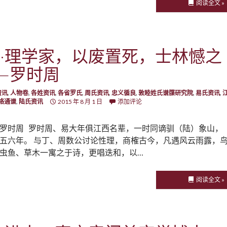
阅读全文 »
·理学家，以废置死，士林憾之
—罗时周
资讯
,
人物卷
,
各姓资讯
,
各省罗氏
,
周氏资讯
,
忠义循良
,
敦睦姓氏谱牒研究院
,
易氏资讯
,
络通谱
,
陆氏资讯
2015 年 8 月 1 日
添加评论
罗时周 罗时周、易大年俱江西名辈，一时同谪驯（陆）象山，
五六年。 与丁、周数公讨论性理，商榷古今，凡遇风云雨露，
虫鱼、草木一寓之于诗，更唱迭和，以…
阅读全文 »