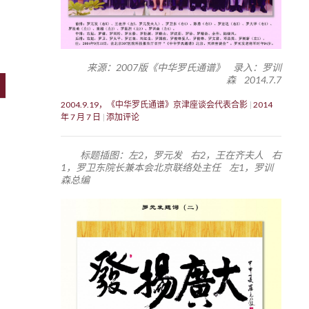
来源：2007版《中华罗氏通谱》 录入：罗训
森 2014.7.7
2004.9.19，《中华罗氏通谱》京津座谈会代表合影
2014
年 7 月 7 日
添加评论
标题插图：左2，罗元发 右2，王在齐夫人 右
1，罗卫东院长兼本会北京联络处主任 左1，罗训
森总编
,