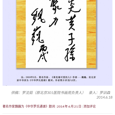
供稿：罗沈茹（原北京301医院书画苑负责人） 录入：罗训森
2014.6.18
著名作家魏巍为《中华罗氏通谱》题词
2014 年 6 月 21 日
添加评论