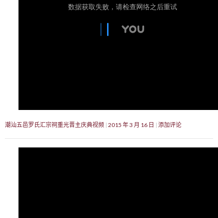
潮汕五邑罗氏汇宗祠重光晋主庆典视频
2015 年 3 月 16 日
添加评论