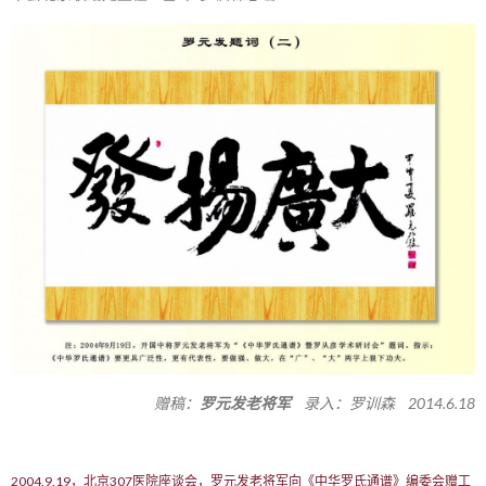
赠稿：
罗元发老将军
录入：罗训森 2014.6.18
2004.9.19，北京307医院座谈会，罗元发老将军向《中华罗氏通谱》编委会赠工