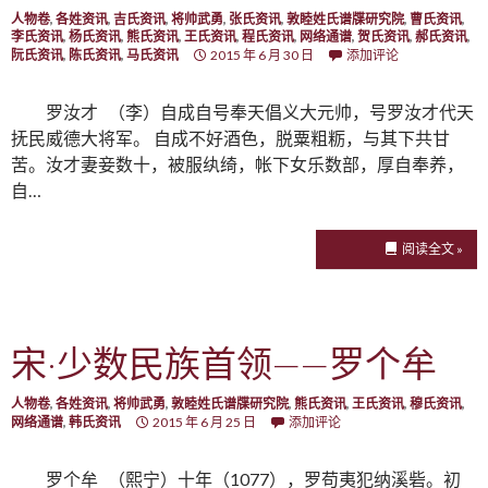
人物卷
,
各姓资讯
,
吉氏资讯
,
将帅武勇
,
张氏资讯
,
敦睦姓氏谱牒研究院
,
曹氏资讯
,
李氏资讯
,
杨氏资讯
,
熊氏资讯
,
王氏资讯
,
程氏资讯
,
网络通谱
,
贺氏资讯
,
郝氏资讯
,
阮氏资讯
,
陈氏资讯
,
马氏资讯
2015 年 6 月 30 日
添加评论
罗汝才 （李）自成自号奉天倡义大元帅，号罗汝才代天
抚民威德大将军。 自成不好酒色，脱粟粗粝，与其下共甘
苦。汝才妻妾数十，被服纨绮，帐下女乐数部，厚自奉养，
自…
阅读全文 »
宋·少数民族首领——罗个牟
人物卷
,
各姓资讯
,
将帅武勇
,
敦睦姓氏谱牒研究院
,
熊氏资讯
,
王氏资讯
,
穆氏资讯
,
网络通谱
,
韩氏资讯
2015 年 6 月 25 日
添加评论
罗个牟 （熙宁）十年（1077），罗苟夷犯纳溪砦。初