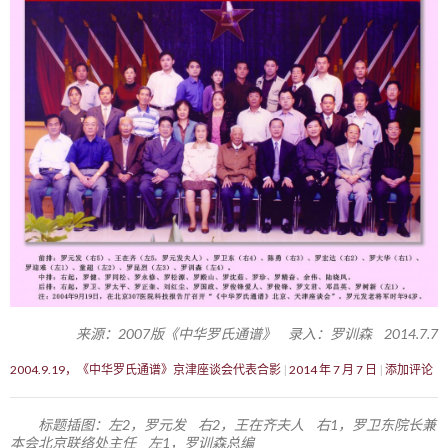
来源：2007版《中华罗氏通谱》 录入：罗训森 2014.7.7
2004.9.19，《中华罗氏通谱》京津座谈会代表合影
2014 年 7 月 7 日
添加评论
标题插图：左2，罗元发 右2，王在齐夫人 右1，罗卫东院长兼
本会北京联络处主任 左1，罗训森总编