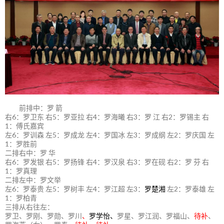
前排中：罗 箭
右6：罗卫东 右5：罗亚拉 右4：罗海曦 右3：罗 江 右2：罗锡主 右
1：傅氏嘉宾
左6：罗训森 左5：罗成龙 左4：罗国冰 左3：罗成纲 左2：罗庆国 左
1：罗胜前
二排右中：罗 华
右6：罗发银 右5：罗扬锋 右4：罗汉泉 右3：罗在砚 右2：罗 芬 右
1：罗真理
二排左中：罗文举
左6：罗泰贵 左5：罗树丰 左4：罗江超 左3：
罗楚湘
左2：罗泰雄 左
1：罗柏青
三排从右往左：
罗卫、罗刚、罗勋、罗川
、
罗学怡、
罗星、罗江润、罗福山、
待补
、