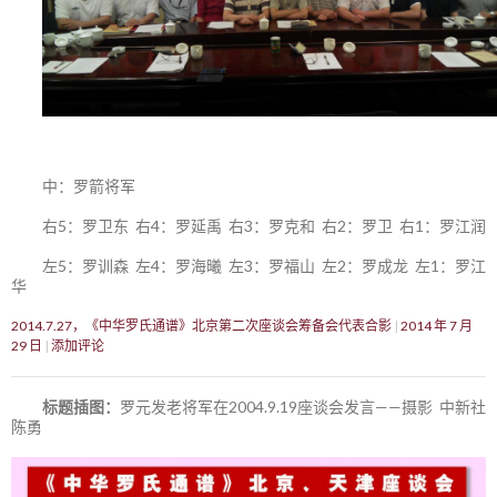
中：罗箭将军
右5：罗卫东 右4：罗延禹 右3：罗克和 右2：罗卫 右1：罗江润
左5：罗训森 左4：罗海曦 左3：罗福山 左2：罗成龙 左1：罗江
华
2014.7.27，《中华罗氏通谱》北京第二次座谈会筹备会代表合影
2014 年 7 月
29 日
添加评论
标题插图：
罗元发老将军在2004.9.19座谈会发言——摄影 中新社
陈勇