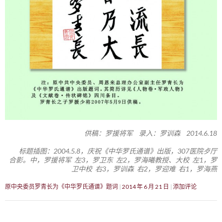
供稿：罗援将军 录入：罗训森 2014.6.18
标题插图：2004.5.8，庆祝《中华罗氏通谱》出版，307医院歺厅
合影。中，罗援将军 左3，罗卫东 左2，罗海曦教授、大校 左1，罗
卫中校 右3，罗训森 右2，罗迎难 右1，罗海燕
原中央委员罗青长为《中华罗氏通谱》题词
2014 年 6 月 21 日
添加评论