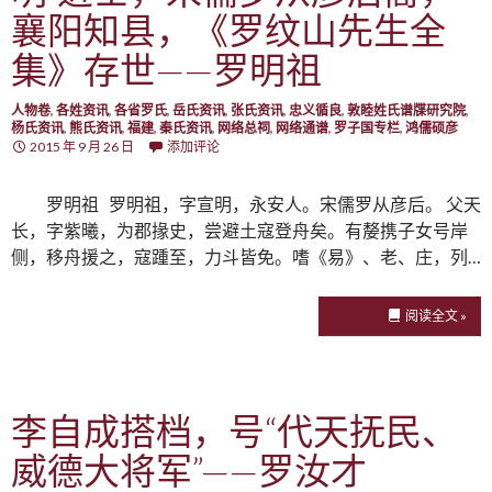
襄阳知县，《罗纹山先生全
集》存世——罗明祖
人物卷
,
各姓资讯
,
各省罗氏
,
岳氏资讯
,
张氏资讯
,
忠义循良
,
敦睦姓氏谱牒研究院
,
杨氏资讯
,
熊氏资讯
,
福建
,
秦氏资讯
,
网络总祠
,
网络通谱
,
罗子国专栏
,
鸿儒硕彦
2015 年 9 月 26 日
添加评论
罗明祖 罗明祖，字宣明，永安人。宋儒罗从彦后。 父天
长，字紫曦，为郡掾史，尝避土寇登舟矣。有嫠携子女号岸
侧，移舟援之，寇踵至，力斗皆免。嗜《易》、老、庄，列…
阅读全文 »
李自成搭档，号“代天抚民、
威德大将军”——罗汝才