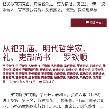
砦民与苟夷竞鱼，苟误殴杀之，吏为按验，夷已忿，谓：“汉
杀吾人，官不尝我骨价，反暴露之。”遂叛。提点刑狱穆…
阅读全文 »
从祀孔庙、明代哲学家、
礼、吏部尚书——罗钦顺
严氏资讯
,
于氏资讯
,
人物卷
,
刘氏资讯
,
各姓资讯
,
吴氏资讯
,
张氏资讯
,
彭氏资讯
,
徐
氏资讯
,
敦睦姓氏谱牒研究院
,
曹氏资讯
,
曾氏资讯
,
李氏资讯
,
杨氏资讯
,
湛氏资讯
,
潘氏资讯
,
熊氏资讯
,
王侯卿相
,
王氏资讯
,
白氏资讯
,
盛氏资讯
,
章氏资讯
,
网络通谱
,
苏氏资讯
,
董氏资讯
,
虞氏资讯
,
郭氏资讯
,
陆氏资讯
,
陈氏资讯
,
马氏资讯
,
鸿儒硕
彦
2015 年 5 月 11 日
添加评论
罗钦顺 罗钦顺，字允升，泰和人。弘治六年（1493）
进士及第（第三名，俗称探花），授编修。 迁南京国子监司
业，与祭酒章懋以实行教士。未几，奉亲归，因乞终养。…