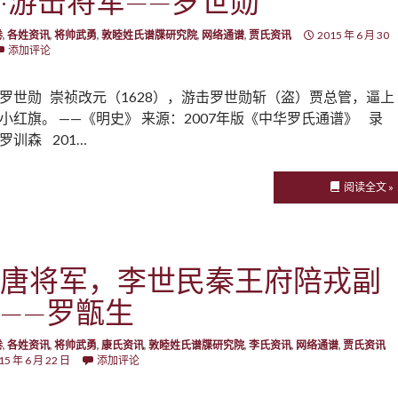
·游击将军——罗世勋
卷
,
各姓资讯
,
将帅武勇
,
敦睦姓氏谱牒研究院
,
网络通谱
,
贾氏资讯
2015 年 6 月 30
添加评论
罗世勋 崇祯改元（1628），游击罗世勋斩（盗）贾总管，逼上
小红旗。 ——《明史》 来源：2007年版《中华罗氏通谱》 录
罗训森 201…
阅读全文 »
唐将军，李世民秦王府陪戎副
——罗甑生
卷
,
各姓资讯
,
将帅武勇
,
康氏资讯
,
敦睦姓氏谱牒研究院
,
李氏资讯
,
网络通谱
,
贾氏资讯
15 年 6 月 22 日
添加评论