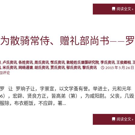
阅读全文 »
为散骑常侍、赠礼部尚书——罗
卷
,
卢氏资讯
,
各姓资讯
,
周氏资讯
,
恽氏资讯
,
敦睦姓氏谱牒研究院
,
李氏资讯
,
王侯卿相
,
讯
,
米氏资讯
,
网络通谱
,
胡氏资讯
,
贾氏资讯
,
郁氏资讯
,
黎氏资讯
2015 年 5 月 26 日
加评论
罗 让 罗珦子让，字景宣，以文学蚤有誉。举进士，元和元年
06），宏辟、贤良方正，皆高弟（第），为咸阳尉。 父丧，几毁
服除，布衣粝饭，不应辟，署…
阅读全文 »