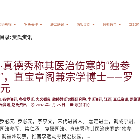
网络总祠
罗氏著作
联宗联谊
简报集锦
通知通告
本站简
目录: 贾氏资讯
·真德秀称其医治伤寒的“独参
”，直宝章阁兼宗学博士——罗
元
卷
,
各姓资讯
,
各省罗氏
,
忠义循良
,
敦睦姓氏谱牒研究院
,
李氏资讯
,
江西
,
真氏资讯
,
网络
氏资讯
,
赵氏资讯
2016 年 3 月 25 日
添加评论
罗必元 罗必元，字亨父，宋代进贤人。 嘉定进士，调咸宁尉、
司法参军、崇仁丞，复摄司法。真德秀称其医治伤寒的“独参
。调福州观察，推官李遇劫夺民荔枝园，…