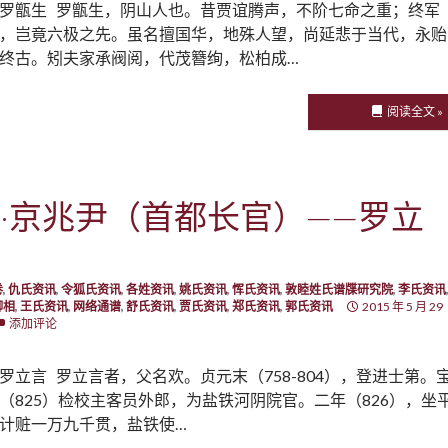
罗甑生 罗甑生，阴山人也。昔贾谊腾声，不阶七命之重；终军
，岂竟六极之先。虽名擅国华，地殊人望，尚延悲于当代，永贻
终古。矧夫家承阀阅，代茂簪绚，松柏成…
阅读全文 »
·京兆尹（首都长官）——罗立
卷
,
仇氏资讯
,
令狐氏资讯
,
各姓资讯
,
姚氏资讯
,
恽氏资讯
,
敦睦姓氏谱牒研究院
,
李氏资讯
卿相
,
王氏资讯
,
网络通谱
,
舒氏资讯
,
贾氏资讯
,
郑氏资讯
,
郭氏资讯
2015 年 5 月 29
添加评论
罗立言 罗立言者，父名欢。贞元末（758-804），登进士第。
（825）检校主客员外郎，为盐铁河阴院官。二年（826），坐
计赃一万九千贯，盐铁使…