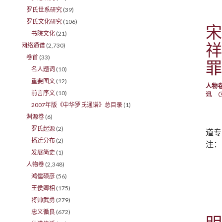
罗氏世系研究
(39)
罗氏文化研究
(106)
宋
书院文化
(21)
祥
网络通谱
(2,730)
卷首
(33)
罪
名人题词
(10)
重要图文
(12)
人物
前言序文
(10)
讯
2007年版《中华罗氏通谱》总目录
(1)
渊源卷
(6)
罗氏起源
(2)
道专
播迁分布
(2)
注：
发展简史
(1)
人物卷
(2,348)
鸿儒硕彦
(56)
王侯卿相
(175)
将帅武勇
(279)
忠义循良
(672)