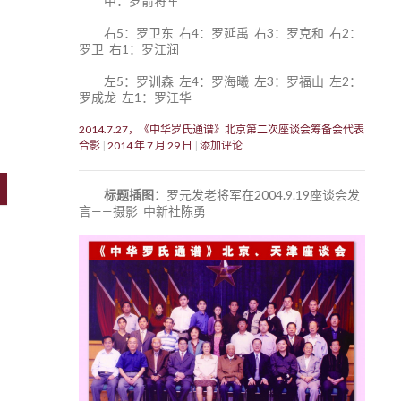
中：罗箭将军
右5：罗卫东 右4：罗延禹 右3：罗克和 右2：
罗卫 右1：罗江润
左5：罗训森 左4：罗海曦 左3：罗福山 左2：
罗成龙 左1：罗江华
2014.7.27，《中华罗氏通谱》北京第二次座谈会筹备会代表
合影
2014 年 7 月 29 日
添加评论
标题插图：
罗元发老将军在2004.9.19座谈会发
言——摄影 中新社陈勇