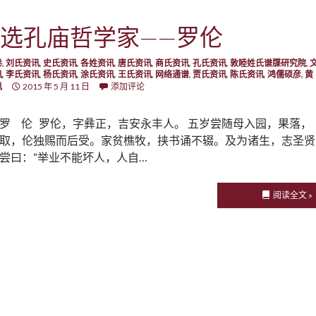
选孔庙哲学家——罗伦
卷
,
刘氏资讯
,
史氏资讯
,
各姓资讯
,
唐氏资讯
,
商氏资讯
,
孔氏资讯
,
敦睦姓氏谱牒研究院
,
讯
,
李氏资讯
,
杨氏资讯
,
涂氏资讯
,
王氏资讯
,
网络通谱
,
贾氏资讯
,
陈氏资讯
,
鸿儒硕彦
,
黄
讯
2015 年 5 月 11 日
添加评论
罗 伦 罗伦，字彝正，吉安永丰人。 五岁尝随母入园，果落，
取，伦独赐而后受。家贫樵牧，挟书诵不辍。及为诸生，志圣贤
尝曰：“举业不能坏人，人自…
阅读全文 »