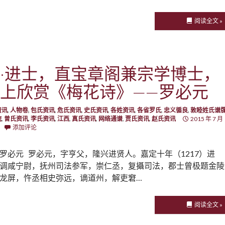
阅读全文 »
·进士，直宝章阁兼宗学博士，
上欣赏《梅花诗》——罗必元
资讯
,
人物卷
,
包氏资讯
,
危氏资讯
,
史氏资讯
,
各姓资讯
,
各省罗氏
,
忠义循良
,
敦睦姓氏谱
院
,
曾氏资讯
,
李氏资讯
,
江西
,
真氏资讯
,
网络通谱
,
贾氏资讯
,
赵氏资讯
2015 年 7 月
添加评论
罗必元 罗必元，字亨父，隆兴进贤人。嘉定十年（1217）进
调咸宁尉，抚州司法参军，崇仁丞，复攝司法，郡士曾极题金陵
龙屏，忤丞相史弥远，谪道州，解吏窘…
阅读全文 »