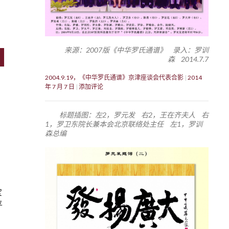
来源：2007版《中华罗氏通谱》 录入：罗训
森 2014.7.7
2004.9.19，《中华罗氏通谱》京津座谈会代表合影
2014
年 7 月 7 日
添加评论
标题插图：左2，罗元发 右2，王在齐夫人 右
1，罗卫东院长兼本会北京联络处主任 左1，罗训
森总编
,
宝
平