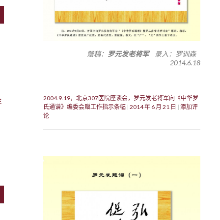
赠稿：
罗元发老将军
录入：罗训森
2014.6.18
2004.9.19，北京307医院座谈会，罗元发老将军向《中华罗
王
氏通谱》编委会赠工作指示条幅
2014 年 6 月 21 日
添加评
论