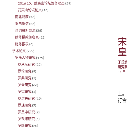
2016.10，武夷山论坛筹备动态
(59)
武夷山论坛论文
(16)
南北鸿雁
(56)
贺电贺信
(26)
诗词联对交流
(56)
续修捐款芳名录
(13)
宋
财务报表
(6)
皇
学术论文
(299)
罗氏人物研究
(179)
丁氏
罗从彦研究
(52)
研究
罗伦研究
(9)
31 日
罗典研究
(7)
罗含研究
(66)
罗宪研究
(4)
士。
罗洪先研究
(19)
行宫
罗珠研究
(7)
罗贯中研究
(7)
罗钦顺研究
(5)
罗隐研究
(20)