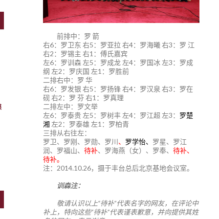
前排中：罗 箭
右6：罗卫东 右5：罗亚拉 右4：罗海曦 右3：罗 江
右2：罗锡主 右1：傅氏嘉宾
左6：罗训森 左5：罗成龙 左4：罗国冰 左3：罗成
纲 左2：罗庆国 左1：罗胜前
二排右中：罗 华
右6：罗发银 右5：罗扬锋 右4：罗汉泉 右3：罗在
砚 右2：罗 芬 右1：罗真理
二排左中：罗文举
牒
左6：罗泰贵 左5：罗树丰 左4：罗江超 左3：
罗楚
湘
左2：罗泰雄 左1：罗柏青
三排从右往左：
罗卫、罗刚、罗勋、罗川
、
罗学怡、
罗星、罗江
润、罗福山、
待补
、罗海燕（女）、罗奉、
待补、
待补。
注：2014.10.26，摄于丰台总后北京基地会议室。
训森注：
敬请认识以上“待补”代表名字的网友，在评论中
补上，特向这些“待补”代表谨表歉意，并向提供其姓