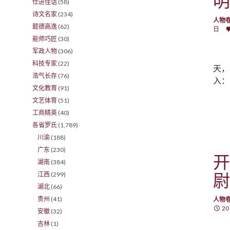
明
仕进佳话
(58)
诗文名家
(234)
人物
懿德高逸
(62)
日
能师巧匠
(30)
军政人物
(306)
科技专家
(22)
天，
浩气长存
(76)
入：
文化教育
(91)
文艺体育
(51)
工商精英
(40)
各省罗氏
(1,789)
川渝
(188)
广东
(230)
开
湖南
(384)
尉
江西
(299)
湖北
(66)
贵州
(41)
人物
20
安徽
(32)
吉林
(1)