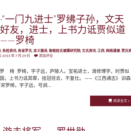
·“一门九进士”罗绋子孙，文天
好友，进士，上书力诋贾似道
——罗椅
卷
,
各姓资讯
,
各省罗氏
,
忠义循良
,
敦睦姓氏谱牒研究院
,
文氏资讯
,
江西
,
网络通谱
,
贾氏
2015 年 7 月 29 日
添加评论
罗 椅 罗椅，字子远，庐陵人。宝祐进士，清修博学，时贾似
国，上书力诋其罪，挂冠径去，不复仕。 ——《江西通志》 训森
 宋罗椅，字子远，号涧…
阅读全文 »