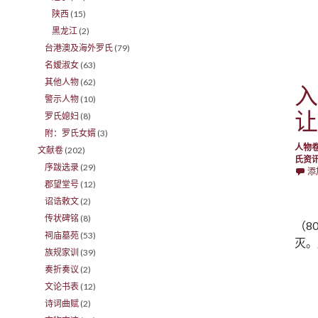
陕西
(15)
黑龙江
(2)
台港澳及海外罗氏
(79)
名嫒淑女
(63)
其他人物
(62)
入
警示人物
(10)
让
罗氏媳妇
(8)
附：罗氏女婿
(3)
人物
文献卷
(202)
氏资
序跋选录
(29)
添
郡望堂号
(12)
诏诰敕文
(2)
传状碑铭
(8)
（8
祠庙墓苑
(53)
灭。
族规家训
(39)
奏折奏议
(2)
文论书表
(12)
诗词曲赋
(2)