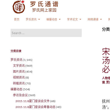
Search
SKIP TO CONTENT
首页
罗氏资讯
编纂动态
学术论文
网络通谱
分类
Search for:
宋
分类目录
汤
罗氏资讯
(1,141)
文字资讯
(969)
必
图片资讯
(454)
视频资讯
(8)
人物
谱
,
贾
转载资讯
(70)
编纂动态
(504)
参访及会议
(369)
抚州
2015.11.8厦门座谈会文件
(68)
汤”
2015.11.8厦门座谈会筹备动态
(43)