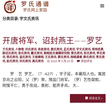
SKIP TO CONTENT
分类目录: 宇文氏资讯
开唐将军、诏封燕王——罗艺
于氏资讯
,
人物卷
,
刘氏资讯
,
各姓资讯
,
唐氏资讯
,
孟氏资讯
,
宇文氏资讯
,
将帅武勇
,
尉迟氏资讯
,
张氏资讯
,
戴氏资讯
,
敦睦姓氏谱牒研究院
,
晋氏资讯
,
权氏资讯
,
李氏资
讯
,
杨氏资讯
,
温氏资讯
,
王侯卿相
,
王氏资讯
,
窦氏资讯
,
网络通谱
,
薛氏资讯
,
贺氏资
讯
,
赵氏资讯
,
邓氏资讯
,
高氏资讯
2015 年 5 月 25 日
添加评论
罗 艺 罗艺，（？-627），字子延，本襄阳人也。寓居
京兆之云阳，父（罗）荣，隋监门将军。（罗）艺性桀黠，
刚愎不仁，勇于攻战，善射、能弄矛肖。 大…
阅读全文 »