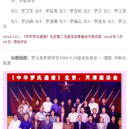
中：罗箭将军
右5：罗卫东 右4：罗延禹 右3：罗克和 右2：罗卫 右1：罗江润
左5：罗训森 左4：罗海曦 左3：罗福山 左2：罗成龙 左1：罗江
华
2014.7.27，《中华罗氏通谱》北京第二次座谈会筹备会代表合影
2014 年 7 月
29 日
添加评论
标题插图：
罗元发老将军在2004.9.19座谈会发言——摄影 中新社
陈勇