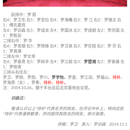
前排中：罗 箭
右6：罗卫东 右5：罗亚拉 右4：罗海曦 右3：罗 江 右2：罗锡主 右
1：傅氏嘉宾
左6：罗训森 左5：罗成龙 左4：罗国冰 左3：罗成纲 左2：罗庆国 左
1：罗胜前
二排右中：罗 华
右6：罗发银 右5：罗扬锋 右4：罗汉泉 右3：罗在砚 右2：罗 芬 右
1：罗真理
二排左中：罗文举
左6：罗泰贵 左5：罗树丰 左4：罗江超 左3：
罗楚湘
左2：罗泰雄 左
1：罗柏青
三排从右往左：
罗卫、罗刚、罗勋、罗川
、
罗学怡、
罗星、罗江润、罗福山、
待补
、
罗海燕（女）、罗奉、
待补、待补。
注：2014.10.26，摄于丰台总后北京基地会议室。
训森注：
敬请认识以上“待补”代表名字的网友，在评论中补上，特向这些
“待补”代表谨表歉意，并向提供其姓名的网友，表示谢意。
供稿：罗卫 录入：罗训森 2014.11.1