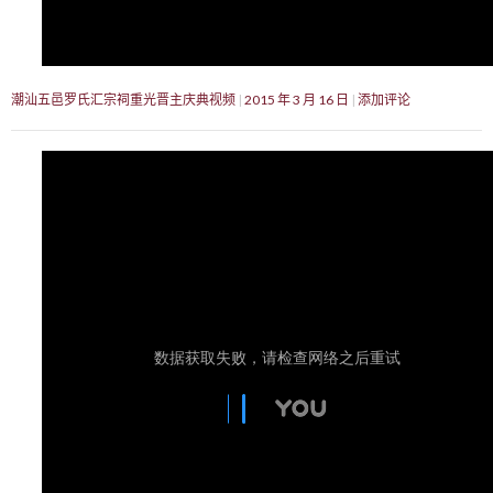
潮汕五邑罗氏汇宗祠重光晋主庆典视频
2015 年 3 月 16 日
添加评论