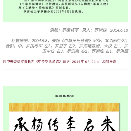
供稿：罗援将军 录入：罗训森 2014.6.18
标题插图：2004.5.8，庆祝《中华罗氏通谱》出版，307医院歺厅
合影。中，罗援将军 左3，罗卫东 左2，罗海曦教授、大校 左1，罗
卫中校 右3，罗训森 右2，罗迎难 右1，罗海燕
原中央委员罗青长为《中华罗氏通谱》题词
2014 年 6 月 21 日
添加评论