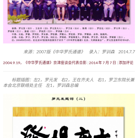
来源：2007版《中华罗氏通谱》 录入：罗训森 2014.7.7
2004.9.19，《中华罗氏通谱》京津座谈会代表合影
2014 年 7 月 7 日
添加评论
标题插图：左2，罗元发 右2，王在齐夫人 右1，罗卫东院长兼
本会北京联络处主任 左1，罗训森总编