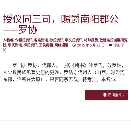
授仪同三司，赐爵南阳郡公
——罗协
人物卷
,
令狐氏资讯
,
各姓资讯
,
孙氏资讯
,
宇文氏资讯
,
将帅武勇
,
敦睦姓氏谱牒研究
院
,
李氏资讯
,
柳氏资讯
,
王侯卿相
,
网络通谱
2015 年 5 月 22 日
添加评
论
罗 协 罗协，代郡人。［据《魏书》叱罗氏，改罗姓，
为少数民族见著史册的更姓，罗结亦代州人（山西，时为河
东郡，治所在太原），是否同宗无载，待考］。本名与…
阅读全文 »