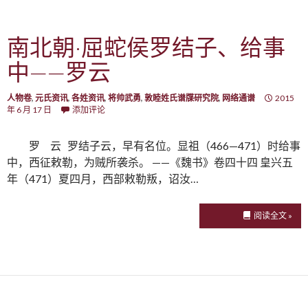
南北朝·屈蛇侯罗结子、给事
中——罗云
人物卷
,
元氏资讯
,
各姓资讯
,
将帅武勇
,
敦睦姓氏谱牒研究院
,
网络通谱
2015
年 6 月 17 日
添加评论
罗 云 罗结子云，早有名位。显祖（466—471）时给事
中，西征敕勒，为贼所袭杀。 ——《魏书》卷四十四 皇兴五
年（471）夏四月，西部敕勒叛，诏汝…
阅读全文 »