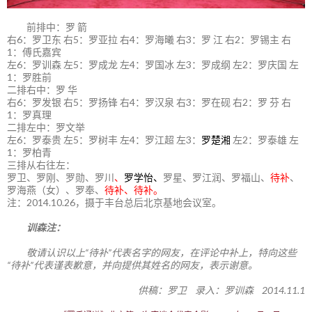
前排中：罗 箭
右6：罗卫东 右5：罗亚拉 右4：罗海曦 右3：罗 江 右2：罗锡主 右
1：傅氏嘉宾
左6：罗训森 左5：罗成龙 左4：罗国冰 左3：罗成纲 左2：罗庆国 左
1：罗胜前
二排右中：罗 华
右6：罗发银 右5：罗扬锋 右4：罗汉泉 右3：罗在砚 右2：罗 芬 右
1：罗真理
二排左中：罗文举
左6：罗泰贵 左5：罗树丰 左4：罗江超 左3：
罗楚湘
左2：罗泰雄 左
1：罗柏青
三排从右往左：
罗卫、罗刚、罗勋、罗川
、
罗学怡、
罗星、罗江润、罗福山、
待补
、
罗海燕（女）、罗奉、
待补、待补。
注：2014.10.26，摄于丰台总后北京基地会议室。
训森注：
敬请认识以上“待补”代表名字的网友，在评论中补上，特向这些
“待补”代表谨表歉意，并向提供其姓名的网友，表示谢意。
供稿：罗卫 录入：罗训森 2014.11.1