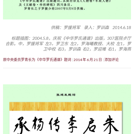
供稿：罗援将军 录入：罗训森 2014.6.18
标题插图：2004.5.8，庆祝《中华罗氏通谱》出版，307医院歺厅
合影。中，罗援将军 左3，罗卫东 左2，罗海曦教授、大校 左1，罗
卫中校 右3，罗训森 右2，罗迎难 右1，罗海燕
原中央委员罗青长为《中华罗氏通谱》题词
2014 年 6 月 21 日
添加评论