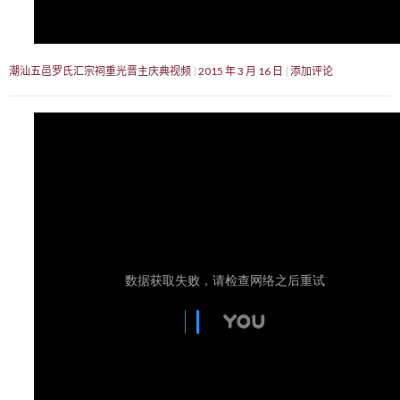
潮汕五邑罗氏汇宗祠重光晋主庆典视频
2015 年 3 月 16 日
添加评论