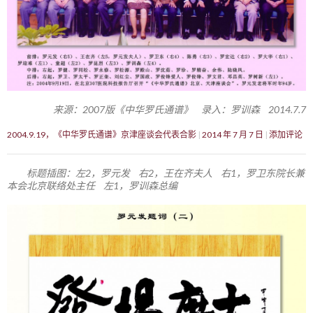
来源：2007版《中华罗氏通谱》 录入：罗训森 2014.7.7
2004.9.19，《中华罗氏通谱》京津座谈会代表合影
2014 年 7 月 7 日
添加评论
标题插图：左2，罗元发 右2，王在齐夫人 右1，罗卫东院长兼
本会北京联络处主任 左1，罗训森总编