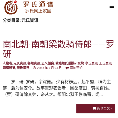
SKIP TO CONTENT
分类目录: 元氏资讯
南北朝·南朝梁散骑侍郎——罗
研
人物卷
,
元氏资讯
,
各姓资讯
,
忠义循良
,
敦睦姓氏谱牒研究院
,
李氏资讯
,
王氏资讯
,
网络通谱
,
萧氏资讯
2015 年 7 月 24 日
添加评论
罗 研 罗研，字深微。 少有材辨远，起平蜀，辟为主
簿，后为信安令。故事置观农谒者，围桑度田，劳扰百姓。
（罗）研清除其弊，帝从之。鄱阳忠烈王恢临蜀，闻…
阅读全文 »