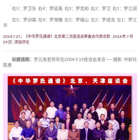
右5：罗卫东 右4：罗延禹 右3：罗克和 右2：罗卫 右1：罗江润
左5：罗训森 左4：罗海曦 左3：罗福山 左2：罗成龙 左1：罗江
华
2014.7.27，《中华罗氏通谱》北京第二次座谈会筹备会代表合影
2014 年 7 月
29 日
添加评论
标题插图：
罗元发老将军在2004.9.19座谈会发言——摄影 中新社
陈勇