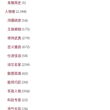
发展简史
(1)
人物卷
(2,348)
鸿儒硕彦
(56)
王侯卿相
(175)
将帅武勇
(279)
忠义循良
(672)
仕进佳话
(58)
诗文名家
(234)
懿德高逸
(62)
能师巧匠
(30)
军政人物
(306)
科技专家
(22)
浩气长存
(76)