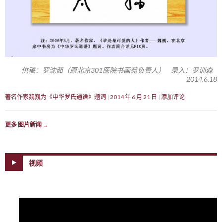
供稿：罗沈茹（原北京301医院书画苑负责人） 录入：罗训森
2014.6.18
著名作家魏巍为《中华罗氏通谱》题词
2014 年 6 月 21 日
添加评论
更多 图片新闻
→
视频