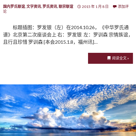
国内罗氏联谊
,
文字资讯
,
罗氏资讯
,
联宗联谊
2015 年 1 月 8 日
添加评
论
标题插图：罗发银（左）在2014.10.26，《中华罗氏通
谱》北京第二次座谈会上 右：罗发银 左：罗训森 宗情族谊，
且行且珍惜 罗训森 [本会2015.1.8，福州讯]…
阅读全文 »