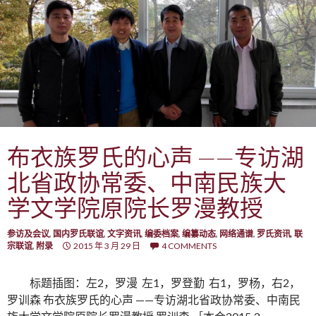
布衣族罗氏的心声 ——专访湖
北省政协常委、中南民族大
学文学院原院长罗漫教授
参访及会议
,
国内罗氏联谊
,
文字资讯
,
编委档案
,
编纂动态
,
网络通谱
,
罗氏资讯
,
联
宗联谊
,
附录
2015 年 3 月 29 日
4 COMMENTS
标题插图：左2，罗漫 左1，罗登勤 右1，罗杨，右2，
罗训森 布衣族罗氏的心声 ——专访湖北省政协常委、中南民