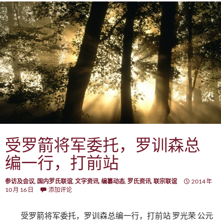
受罗箭将军委托，罗训森总
编一行，打前站
参访及会议
,
国内罗氏联谊
,
文字资讯
,
编纂动态
,
罗氏资讯
,
联宗联谊
2014 年
10 月 16 日
添加评论
受罗箭将军委托，罗训森总编一行，打前站 罗光荣 公元