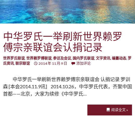
中华罗氏一举刷新世界赖罗
傅宗亲联谊会认捐记录
世界罗氏联谊
,
世界赖罗傅联谊
,
参访及会议
,
国内罗氏联谊
,
文字资讯
,
编纂动态
,
罗
氏资讯
,
联宗联谊
2014 年 11 月 9 日
添加评论
中华罗氏一举刷新世界赖罗傅宗亲联谊会 认捐记录 罗训
森 [本会2014.11.9讯] 2014.10.26，中华罗氏代表，齐聚中国
首都——北京，大家为续修《中华罗氏…
阅读全文 »