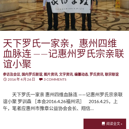
天下罗氏一家亲，惠州四维
血脉连 ——记惠州罗氏宗亲联
谊小聚
参访及会议
,
国内罗氏联谊
,
图片资讯
,
文字资讯
,
编纂动态
,
罗氏资讯
,
联宗联谊
2016 年 4 月 26 日
3 COMMENTS
天下罗氏一家亲 惠州四维血脉连 ——记惠州罗氏宗亲联
谊小聚 罗训森 ［本会2016.4.26福州讯］ 2016.4.25，上
午，笔者应惠州市豫章公益协会会长、翔信…
阅读全文 »