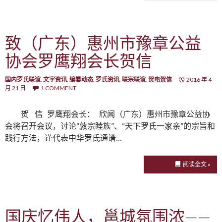
致（广东）惠州市豫章公益
协会罗鹰翔会长贺信
国内罗氏联谊
,
文字资讯
,
编纂动态
,
罗氏资讯
,
联宗联谊
,
贺电贺信
2016 年 4
月 21 日
1 COMMENT
贺 信 罗鹰翔会长： 欣闻（广东）惠州市豫章公益协
会将召开会议，讨论“敦宗睦族”、“天下罗氏一家亲”的宗旨和
践行方法，谨代表中华罗氏通谱…
阅读全文 »
国庆忆伟人，邕城氛围浓——