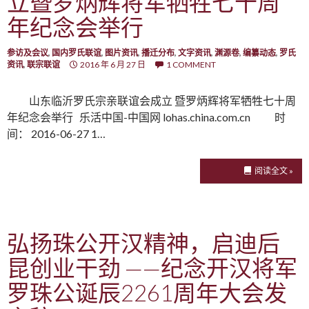
立暨罗炳辉将军牺牲七十周
年纪念会举行
参访及会议
,
国内罗氏联谊
,
图片资讯
,
播迁分布
,
文字资讯
,
渊源卷
,
编纂动态
,
罗氏
资讯
,
联宗联谊
2016 年 6 月 27 日
1 COMMENT
山东临沂罗氏宗亲联谊会成立 暨罗炳辉将军牺牲七十周
年纪念会举行 乐活中国-中国网 lohas.china.com.cn 时
间： 2016-06-27 1…
阅读全文 »
弘扬珠公开汉精神，启迪后
昆创业干劲 ——纪念开汉将军
罗珠公诞辰2261周年大会发