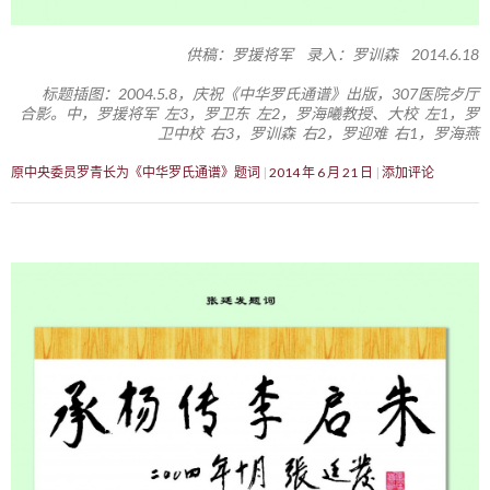
供稿：罗援将军 录入：罗训森 2014.6.18
标题插图：2004.5.8，庆祝《中华罗氏通谱》出版，307医院歺厅
合影。中，罗援将军 左3，罗卫东 左2，罗海曦教授、大校 左1，罗
卫中校 右3，罗训森 右2，罗迎难 右1，罗海燕
原中央委员罗青长为《中华罗氏通谱》题词
2014 年 6 月 21 日
添加评论