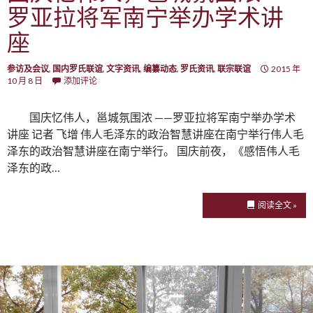
罗亚拉将军南宁举办学术讲
座
参访及会议
,
国内罗氏联谊
,
文字资讯
,
编纂动态
,
罗氏资讯
,
联宗联谊
2015 年
10 月 8 日
添加评论
国庆忆伟人，邕城氛围浓 ——罗亚拉将军南宁举办学术
讲座 记者 飞增 伟人毛泽东的政治智慧讲座在南宁举行伟人毛
泽东的政治智慧讲座在南宁举行。 国庆前夜，《感悟伟人毛
泽东的政…
阅读全文 »