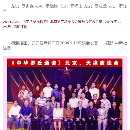
左5：罗训森 左4：罗海曦 左3：罗福山 左2：罗成龙 左1：罗江
华
2014.7.27，《中华罗氏通谱》北京第二次座谈会筹备会代表合影
2014 年 7 月
29 日
添加评论
标题插图：
罗元发老将军在2004.9.19座谈会发言——摄影 中新社
陈勇