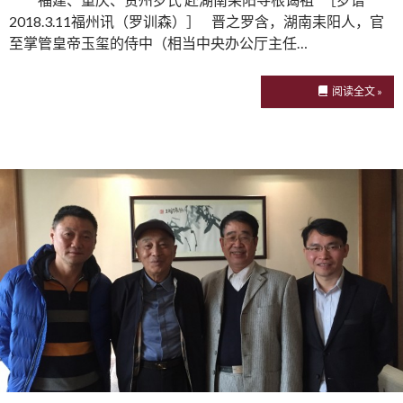
2018.3.11福州讯（罗训森）］ 晋之罗含，湖南耒阳人，官
至掌管皇帝玉玺的侍中（相当中央办公厅主任…
阅读全文 »