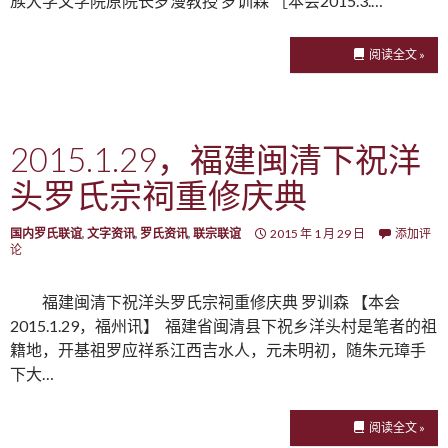
族大学文学院原院长罗漫教授 罗训森 ［本会2015.3.…
阅读全文 »
2015.1.29，福建闽清下祝洋
头罗氏宗祠重修庆典
国内罗氏联谊
,
文字资讯
,
罗氏资讯
,
联宗联谊
2015 年 1 月 29 日
添加评
论
福建闽清下祝洋头罗氏宗祠重修庆典 罗训森 【本会
2015.1.29，福州讯】 福建省闽清县下祝乡洋头村是笔者的祖
籍地，开基祖罗应祥系江西吉水人，元未明初，随朱元璋手
下大…
阅读全文 »