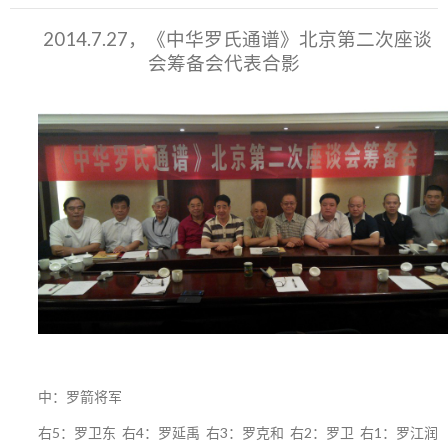
2014.7.27，《中华罗氏通谱》北京第二次座谈
会筹备会代表合影
中：罗箭将军
右5：罗卫东 右4：罗延禹 右3：罗克和 右2：罗卫 右1：罗江润