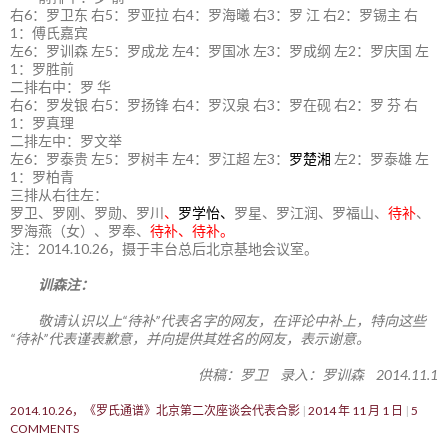
右6：罗卫东 右5：罗亚拉 右4：罗海曦 右3：罗 江 右2：罗锡主 右
1：傅氏嘉宾
左6：罗训森 左5：罗成龙 左4：罗国冰 左3：罗成纲 左2：罗庆国 左
1：罗胜前
二排右中：罗 华
右6：罗发银 右5：罗扬锋 右4：罗汉泉 右3：罗在砚 右2：罗 芬 右
1：罗真理
二排左中：罗文举
左6：罗泰贵 左5：罗树丰 左4：罗江超 左3：
罗楚湘
左2：罗泰雄 左
1：罗柏青
三排从右往左：
罗卫、罗刚、罗勋、罗川
、
罗学怡、
罗星、罗江润、罗福山、
待补
、
罗海燕（女）、罗奉、
待补、待补。
注：2014.10.26，摄于丰台总后北京基地会议室。
训森注：
敬请认识以上“待补”代表名字的网友，在评论中补上，特向这些
“待补”代表谨表歉意，并向提供其姓名的网友，表示谢意。
供稿：罗卫 录入：罗训森 2014.11.1
2014.10.26，《罗氏通谱》北京第二次座谈会代表合影
2014 年 11 月 1 日
5
COMMENTS