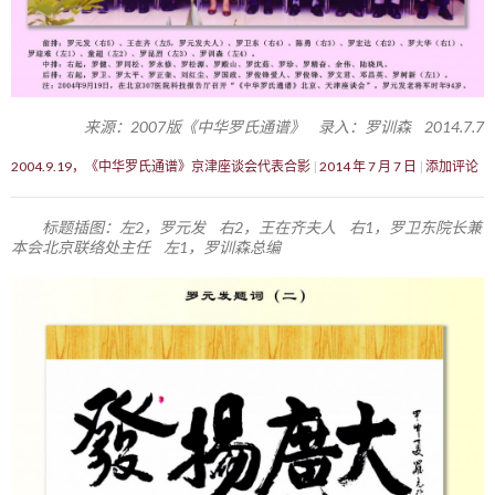
来源：2007版《中华罗氏通谱》 录入：罗训森 2014.7.7
2004.9.19，《中华罗氏通谱》京津座谈会代表合影
2014 年 7 月 7 日
添加评论
标题插图：左2，罗元发 右2，王在齐夫人 右1，罗卫东院长兼
本会北京联络处主任 左1，罗训森总编