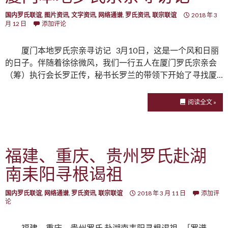
国内罗氏联谊
,
图片资讯
,
文字资讯
,
网络通谱
,
罗氏资讯
,
联宗联谊
2018 年 3
月 12 日
添加评论
厦门本地罗氏宗亲寻访记 3月10日，这是一个风和日丽
的日子。伴随着徐徐微风，我们一行五人在厦门罗氏宗亲会
（筹）执行会长罗正传，秘书长罗兰的带领下开始了寻找厦…
阅读全文 »
福建、重庆、贵州罗氏赴湖
南耒阳寻根谒祖
国内罗氏联谊
,
网络通谱
,
罗氏资讯
,
联宗联谊
2018 年 3 月 11 日
添加评
论
福建、重庆、贵州罗氏 赴湖南耒阳寻根谒祖 ［罗谱