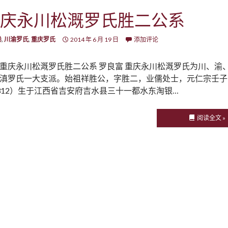
庆永川松溉罗氏胜二公系
卷
,
川渝罗氏
,
重庆罗氏
2014 年 6 月 19 日
添加评论
重庆永川松溉罗氏胜二公系 罗良富 重庆永川松溉罗氏为川、渝
滇罗氏一大支派。始祖祥胜公，字胜二，业儒处士，元仁宗壬子
312）生于江西省吉安府吉水县三十一都水东淘银…
阅读全文 »