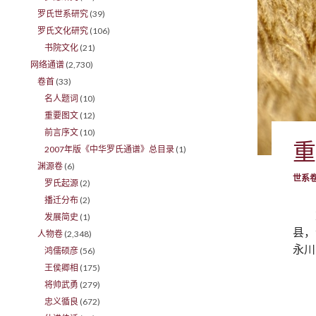
罗氏世系研究
(39)
罗氏文化研究
(106)
书院文化
(21)
网络通谱
(2,730)
卷首
(33)
名人题词
(10)
重要图文
(12)
前言序文
(10)
重
2007年版《中华罗氏通谱》总目录
(1)
渊源卷
(6)
世系
罗氏起源
(2)
播迁分布
(2)
发展简史
(1)
县，
人物卷
(2,348)
永川
鸿儒硕彦
(56)
王侯卿相
(175)
将帅武勇
(279)
忠义循良
(672)