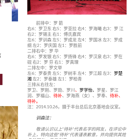
前排中：罗 箭
右6：罗卫东 右5：罗亚拉 右4：罗海曦 右3：罗 江
右2：罗锡主 右1：傅氏嘉宾
左6：罗训森 左5：罗成龙 左4：罗国冰 左3：罗成
纲 左2：罗庆国 左1：罗胜前
二排右中：罗 华
吉
右6：罗发银 右5：罗扬锋 右4：罗汉泉 右3：罗在
砚 右2：罗 芬 右1：罗真理
二排左中：罗文举
左6：罗泰贵 左5：罗树丰 左4：罗江超 左3：
罗楚
湘
左2：罗泰雄 左1：罗柏青
三排从右往左：
罗卫、罗刚、罗勋、罗川
、
罗学怡、
罗星、罗江
润、罗福山、
待补
、罗海燕（女）、罗奉、
待补、
待补。
注：2014.10.26，摄于丰台总后北京基地会议室。
训森注：
敬请认识以上“待补”代表名字的网友，在评论中
补上，特向这些“待补”代表谨表歉意，并向提供其姓