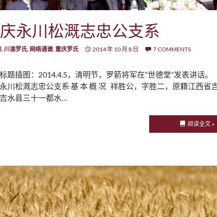
庆永川松溉志忠公支系
卷
,
川渝罗氏
,
网络通谱
,
重庆罗氏
2014 年 10 月 8 日
7 COMMENTS
标题插图：2014.4.5，清明节，罗箭将军在“世德堂”发表讲话。
永川松溉志忠公支系 基 本 概 况 祥胜公，字胜二，原籍江西省
吉水县三十一都水…
阅读全文 »