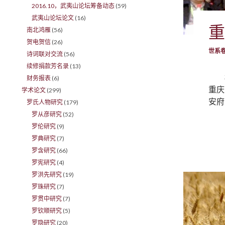
2016.10，武夷山论坛筹备动态
(59)
武夷山论坛论文
(16)
重
南北鸿雁
(56)
贺电贺信
(26)
世系
诗词联对交流
(56)
续修捐款芳名录
(13)
财务报表
(6)
重庆
学术论文
(299)
安府
罗氏人物研究
(179)
罗从彦研究
(52)
罗伦研究
(9)
罗典研究
(7)
罗含研究
(66)
罗宪研究
(4)
罗洪先研究
(19)
罗珠研究
(7)
罗贯中研究
(7)
罗钦顺研究
(5)
罗隐研究
(20)