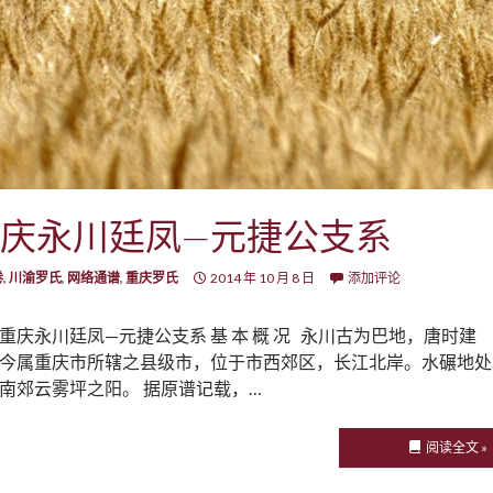
庆永川廷凤—元捷公支系
卷
,
川渝罗氏
,
网络通谱
,
重庆罗氏
2014 年 10 月 8 日
添加评论
重庆永川廷凤—元捷公支系 基 本 概 况 永川古为巴地，唐时建
今属重庆市所辖之县级市，位于市西郊区，长江北岸。水碾地处
南郊云雾坪之阳。 据原谱记载，…
阅读全文 »