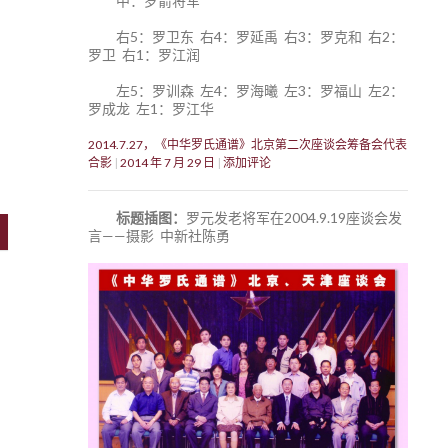
中：罗箭将军
右5：罗卫东 右4：罗延禹 右3：罗克和 右2：
罗卫 右1：罗江润
左5：罗训森 左4：罗海曦 左3：罗福山 左2：
罗成龙 左1：罗江华
、
2014.7.27，《中华罗氏通谱》北京第二次座谈会筹备会代表
合影
2014 年 7 月 29 日
添加评论
标题插图：
罗元发老将军在2004.9.19座谈会发
言——摄影 中新社陈勇