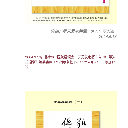
赠稿：
罗元发老将军
录入：罗训森
2014.6.18
2004.9.19，北京307医院座谈会，罗元发老将军向《中华罗
氏通谱》编委会赠工作指示条幅
2014 年 6 月 21 日
添加评
论