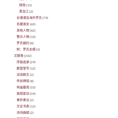
陕西
(15)
黑龙江
(2)
台港澳及海外罗氏
(79)
名嫒淑女
(63)
其他人物
(62)
警示人物
(10)
罗氏媳妇
(8)
附：罗氏女婿
(3)
文献卷
(202)
序跋选录
(29)
郡望堂号
(12)
诏诰敕文
(2)
传状碑铭
(8)
祠庙墓苑
(53)
族规家训
(39)
奏折奏议
(2)
文论书表
(12)
诗词曲赋
(2)