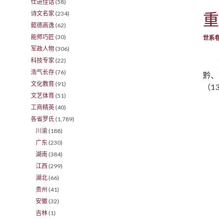
仕进佳话
(58)
重
诗文名家
(234)
懿德高逸
(62)
能师巧匠
(30)
世系
军政人物
(306)
科技专家
(22)
浩气长存
(76)
黔、
文化教育
(91)
（1
文艺体育
(51)
工商精英
(40)
各省罗氏
(1,789)
川渝
(188)
广东
(230)
湖南
(384)
江西
(299)
湖北
(66)
贵州
(41)
安徽
(32)
吉林
(1)