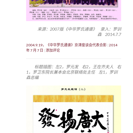
来源：2007版《中华罗氏通谱》 录入：罗训
森 2014.7.7
2004.9.19，《中华罗氏通谱》京津座谈会代表合影
2014
年 7 月 7 日
添加评论
标题插图：左2，罗元发 右2，王在齐夫人 右
1，罗卫东院长兼本会北京联络处主任 左1，罗训
森总编