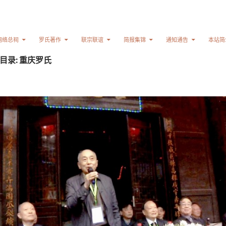
网络总祠
罗氏著作
联宗联谊
简报集锦
通知通告
本站简
目录: 重庆罗氏