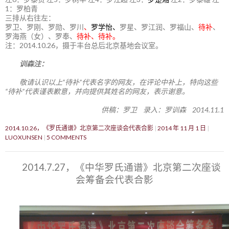
1：罗柏青
三排从右往左：
罗卫、罗刚、罗勋、罗川
、
罗学怡、
罗星、罗江润、罗福山、
待补
、
罗海燕（女）、罗奉、
待补、待补。
注：2014.10.26，摄于丰台总后北京基地会议室。
训森注：
敬请认识以上“待补”代表名字的网友，在评论中补上，特向这些
“待补”代表谨表歉意，并向提供其姓名的网友，表示谢意。
供稿：罗卫 录入：罗训森 2014.11.1
2014.10.26，《罗氏通谱》北京第二次座谈会代表合影
2014 年 11 月 1 日
LUOXUNSEN
5 COMMENTS
2014.7.27，《中华罗氏通谱》北京第二次座谈
会筹备会代表合影