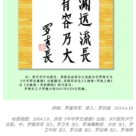
供稿：罗援将军 录入：罗训森 2014.6.18
标题插图：2004.5.8，庆祝《中华罗氏通谱》出版，307医院歺厅
合影。中，罗援将军 左3，罗卫东 左2，罗海曦教授、大校 左1，罗
卫中校 右3，罗训森 右2，罗迎难 右1，罗海燕