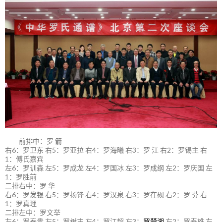
前排中：罗 箭
右6：罗卫东 右5：罗亚拉 右4：罗海曦 右3：罗 江 右2：罗锡主 右
1：傅氏嘉宾
左6：罗训森 左5：罗成龙 左4：罗国冰 左3：罗成纲 左2：罗庆国 左
1：罗胜前
二排右中：罗 华
右6：罗发银 右5：罗扬锋 右4：罗汉泉 右3：罗在砚 右2：罗 芬 右
1：罗真理
二排左中：罗文举
左6：罗泰贵 左5：罗树丰 左4：罗江超 左3：
罗楚湘
左2：罗泰雄 左