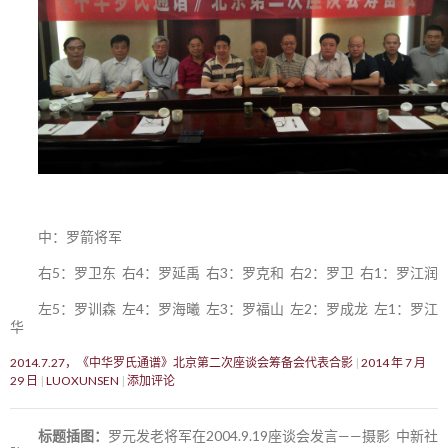
中：罗箭将军
右5：罗卫东 右4：罗延禹 右3：罗克和 右2：罗卫 右1：罗江润
左5：罗训森 左4：罗海曦 左3：罗福山 左2：罗成龙 左1：罗江
华
2014.7.27，《中华罗氏通谱》北京第二次座谈会筹备会代表合影
2014 年 7 月
29 日
LUOXUNSEN
添加评论
标题插图：
罗元发老将军在2004.9.19座谈会发言——摄影 中新社