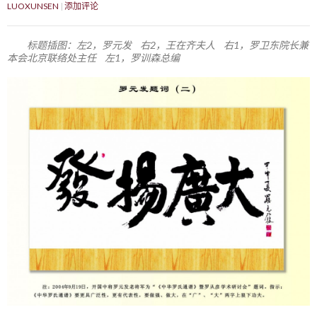
LUOXUNSEN
添加评论
标题插图：左2，罗元发 右2，王在齐夫人 右1，罗卫东院长兼
本会北京联络处主任 左1，罗训森总编