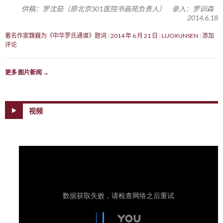
供稿：罗沈茹（原北京301医院书画苑负责人） 录入：罗训森
2014.6.18
著名作家魏巍为《中华罗氏通谱》题词
2014 年 6 月 21 日
LUOXUNSEN
添加
评论
更多 图片新闻
→
视频