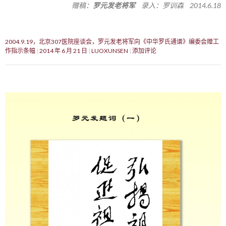
赠稿：
罗元发老将军
录入：罗训森 2014.6.18
2004.9.19，北京307医院座谈会，罗元发老将军向《中华罗氏通谱》编委会赠工
作指示条幅
2014 年 6 月 21 日
LUOXUNSEN
添加评论