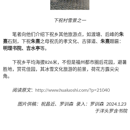
下祝村雪景之一
笔者向他们介绍下祝乡其他旅游点，如渡塘、后峰的
朱
熹
石刻，下祝
朱熹
之母祝氏的孝文化、古驿道、
朱熹
题匾：
明理书院、吉水亭
等。
下祝乡平均海拔826米，不但是福州都市圈后花园，避暑
胜地，赏花佳园，其冰雪文化旅游的前景，荷花方露尖尖
角。
阅读原文
：
http://www.hualuoshi.com/?p=21040
图片供稿：祝昌近、罗训森 录入：罗训森 2024.1.23
于洋头罗含书院