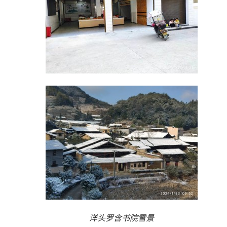
洋头罗含书院雪景