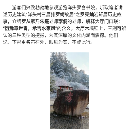
游客们兴致勃勃地参观游览洋头罗含书院，听取笔者讲
述历史建筑“洋头村三厝排
罗绮
故居”之
罗宪灿
岩轩厝历史故
事，介绍
罗从彦
乃
朱熹
老师
李侗
的老师，解释大厅门口联：
“衍豫章世胄，承吉水家风”
的含义，大厅木墙壁上，三副可辨
认的三种类型的捷报，为其深厚的文化内涵而震撼。他们
说，下祝乡名声在外，眼见为实，不虚此行。