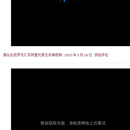
潮汕五邑罗氏汇宗祠重光晋主庆典视频
2015 年 3 月 16 日
添加评论