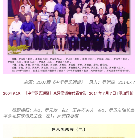
来源：2007版《中华罗氏通谱》 录入：罗训森 2014.7.7
2004.9.19，《中华罗氏通谱》京津座谈会代表合影
2014 年 7 月 7 日
添加评论
标题插图：左2，罗元发 右2，王在齐夫人 右1，罗卫东院长兼
本会北京联络处主任 左1，罗训森总编