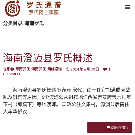
SKIP TO CONTENT
分类目录: 海南罗氏
海南澄迈县罗氏概述
世系卷
,
华南罗氏
,
海南罗氏
,
网络通谱
2014 年 6 月 30 日
1
COMMENT
海南澄迈县罗氏概述 罗茂彦 宋代，由于任官期满或因战
乱及饥荒等原因，6个渡琼公从祖籍地江西省吉安府吉水县基
下村（即熂下）等地渡琼。 现政公住文集村，源渊公后裔住
大丰华侨农…
阅读全文 »