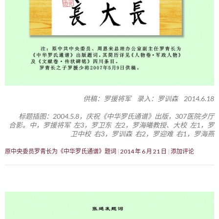
供稿：罗援将军 录入：罗训森 2014.6.18
标题插图：2004.5.8，庆祝《中华罗氏通谱》出版，307医院歺厅
合影。中，罗援将军 左3，罗卫东 左2，罗海曦教授、大校 左1，罗
卫中校 右3，罗训森 右2，罗迎难 右1，罗海燕
原中央委员罗青长为《中华罗氏通谱》题词
2014 年 6 月 21 日
添加评论