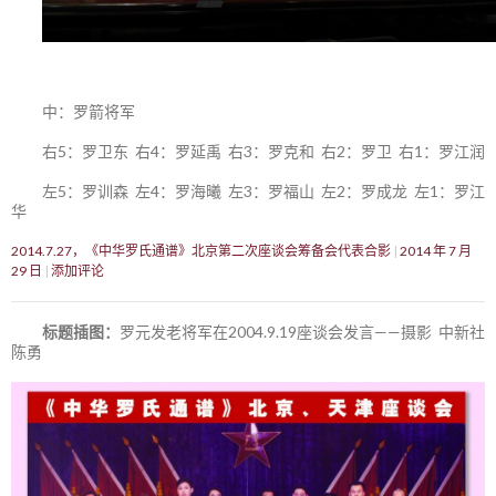
中：罗箭将军
右5：罗卫东 右4：罗延禹 右3：罗克和 右2：罗卫 右1：罗江润
左5：罗训森 左4：罗海曦 左3：罗福山 左2：罗成龙 左1：罗江
华
2014.7.27，《中华罗氏通谱》北京第二次座谈会筹备会代表合影
2014 年 7 月
29 日
添加评论
标题插图：
罗元发老将军在2004.9.19座谈会发言——摄影 中新社
陈勇