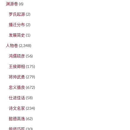
渊源卷
(6)
罗氏起源
(2)
播迁分布
(2)
发展简史
(1)
人物卷
(2,348)
鸿儒硕彦
(56)
王侯卿相
(175)
将帅武勇
(279)
忠义循良
(672)
仕进佳话
(58)
诗文名家
(234)
懿德高逸
(62)
能师巧匠
(30)