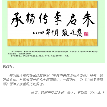
训森注：
韩同根大校时任张廷发将军（中共中央政治局原委员）秘书，慧
眼识文化，从笔者提供的几个题词稿中，一眼选中，为《中华罗氏通
谱》增添了厚重的历史价值。
供稿：韩同根空军大校 录入：罗训森 2014.6.18