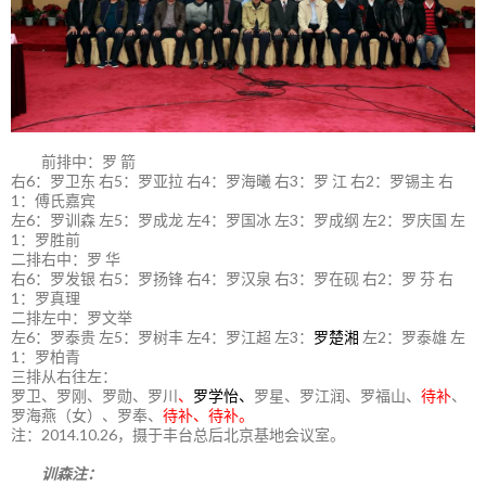
前排中：罗 箭
右6：罗卫东 右5：罗亚拉 右4：罗海曦 右3：罗 江 右2：罗锡主 右
1：傅氏嘉宾
左6：罗训森 左5：罗成龙 左4：罗国冰 左3：罗成纲 左2：罗庆国 左
1：罗胜前
二排右中：罗 华
右6：罗发银 右5：罗扬锋 右4：罗汉泉 右3：罗在砚 右2：罗 芬 右
1：罗真理
二排左中：罗文举
左6：罗泰贵 左5：罗树丰 左4：罗江超 左3：
罗楚湘
左2：罗泰雄 左
1：罗柏青
三排从右往左：
罗卫、罗刚、罗勋、罗川
、
罗学怡、
罗星、罗江润、罗福山、
待补
、
罗海燕（女）、罗奉、
待补、待补。
注：2014.10.26，摄于丰台总后北京基地会议室。
训森注：