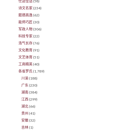
仕进佳话
(58)
诗文名家
(234)
懿德高逸
(62)
能师巧匠
(30)
军政人物
(306)
科技专家
(22)
浩气长存
(76)
文化教育
(91)
文艺体育
(51)
工商精英
(40)
各省罗氏
(1,789)
川渝
(188)
广东
(230)
湖南
(384)
江西
(299)
湖北
(66)
贵州
(41)
安徽
(32)
吉林
(1)