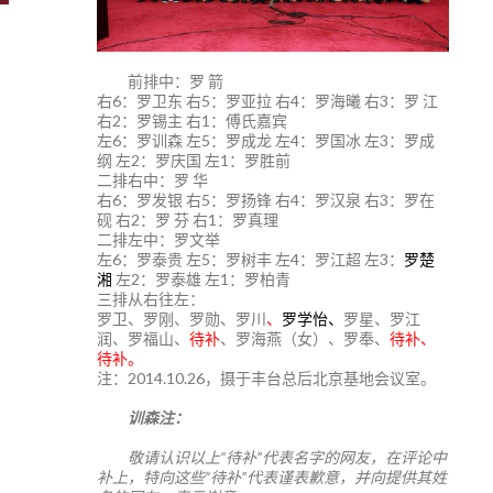
前排中：罗 箭
右6：罗卫东 右5：罗亚拉 右4：罗海曦 右3：罗 江
右2：罗锡主 右1：傅氏嘉宾
左6：罗训森 左5：罗成龙 左4：罗国冰 左3：罗成
纲 左2：罗庆国 左1：罗胜前
二排右中：罗 华
右6：罗发银 右5：罗扬锋 右4：罗汉泉 右3：罗在
砚 右2：罗 芬 右1：罗真理
二排左中：罗文举
左6：罗泰贵 左5：罗树丰 左4：罗江超 左3：
罗楚
湘
左2：罗泰雄 左1：罗柏青
三排从右往左：
罗卫、罗刚、罗勋、罗川
、
罗学怡、
罗星、罗江
润、罗福山、
待补
、罗海燕（女）、罗奉、
待补、
待补。
注：2014.10.26，摄于丰台总后北京基地会议室。
训森注：
敬请认识以上“待补”代表名字的网友，在评论中
补上，特向这些“待补”代表谨表歉意，并向提供其姓