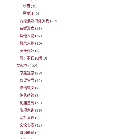
陕西
(15)
黑龙江
(2)
台港澳及海外罗氏
(79)
名嫒淑女
(63)
其他人物
(62)
警示人物
(10)
罗氏媳妇
(8)
附：罗氏女婿
(3)
文献卷
(202)
序跋选录
(29)
郡望堂号
(12)
诏诰敕文
(2)
传状碑铭
(8)
祠庙墓苑
(53)
族规家训
(39)
奏折奏议
(2)
文论书表
(12)
诗词曲赋
(2)