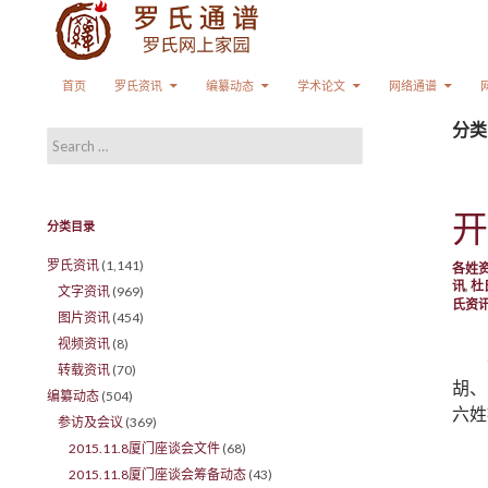
Search
SKIP TO CONTENT
首页
罗氏资讯
编纂动态
学术论文
网络通谱
分类
Search for:
开
分类目录
罗氏资讯
(1,141)
各姓
讯
,
杜
文字资讯
(969)
氏资
图片资讯
(454)
视频资讯
(8)
转载资讯
(70)
胡、
编纂动态
(504)
六姓
参访及会议
(369)
2015.11.8厦门座谈会文件
(68)
2015.11.8厦门座谈会筹备动态
(43)