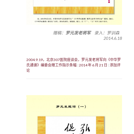
赠稿：
罗元发老将军
录入：罗训森
2014.6.18
2004.9.19，北京307医院座谈会，罗元发老将军向《中华罗
氏通谱》编委会赠工作指示条幅
2014 年 6 月 21 日
添加评
论