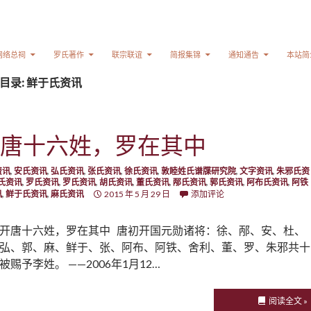
网络总祠
罗氏著作
联宗联谊
简报集锦
通知通告
本站简
目录: 鲜于氏资讯
唐十六姓，罗在其中
资讯
,
安氏资讯
,
弘氏资讯
,
张氏资讯
,
徐氏资讯
,
敦睦姓氏谱牒研究院
,
文字资讯
,
朱邪氏资
氏资讯
,
罗氏资讯
,
罗氏资讯
,
胡氏资讯
,
董氏资讯
,
邴氏资讯
,
郭氏资讯
,
阿布氏资讯
,
阿铁
讯
,
鲜于氏资讯
,
麻氏资讯
2015 年 5 月 29 日
添加评论
开唐十六姓，罗在其中 唐初开国元勋诸将：徐、邴、安、杜、
弘、郭、麻、鲜于、张、阿布、阿铁、舍利、董、罗、朱邪共十
被赐予李姓。 ——2006年1月12…
阅读全文 »