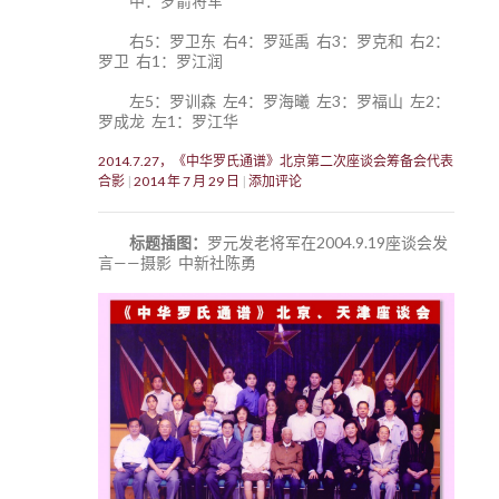
中：罗箭将军
右5：罗卫东 右4：罗延禹 右3：罗克和 右2：
罗卫 右1：罗江润
左5：罗训森 左4：罗海曦 左3：罗福山 左2：
罗成龙 左1：罗江华
2014.7.27，《中华罗氏通谱》北京第二次座谈会筹备会代表
合影
2014 年 7 月 29 日
添加评论
标题插图：
罗元发老将军在2004.9.19座谈会发
言——摄影 中新社陈勇