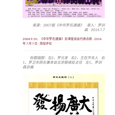
来源：2007版《中华罗氏通谱》 录入：罗训
森 2014.7.7
2004.9.19，《中华罗氏通谱》京津座谈会代表合影
2014
年 7 月 7 日
添加评论
标题插图：左2，罗元发 右2，王在齐夫人 右
1，罗卫东院长兼本会北京联络处主任 左1，罗训
森总编