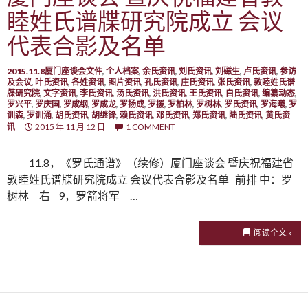
睦姓氏谱牒研究院成立 会议
代表合影及名单
2015.11.8厦门座谈会文件
,
个人档案
,
余氏资讯
,
刘氏资讯
,
刘磁生
,
卢氏资讯
,
参访
及会议
,
叶氏资讯
,
各姓资讯
,
图片资讯
,
孔氏资讯
,
庄氏资讯
,
张氏资讯
,
敦睦姓氏谱
牒研究院
,
文字资讯
,
李氏资讯
,
汤氏资讯
,
洪氏资讯
,
王氏资讯
,
白氏资讯
,
编纂动态
,
罗兴平
,
罗庆国
,
罗成纲
,
罗成龙
,
罗扬成
,
罗援
,
罗柏林
,
罗树林
,
罗氏资讯
,
罗海曦
,
罗
训森
,
罗训涌
,
胡氏资讯
,
胡继锋
,
赖氏资讯
,
邓氏资讯
,
郑氏资讯
,
陆氏资讯
,
黄氏资
讯
2015 年 11 月 12 日
1 COMMENT
11.8，《罗氏通谱》（续修）厦门座谈会 暨庆祝福建省
敦睦姓氏谱牒研究院成立 会议代表合影及名单 前排 中：罗
树林 右 9，罗箭将军 …
阅读全文 »