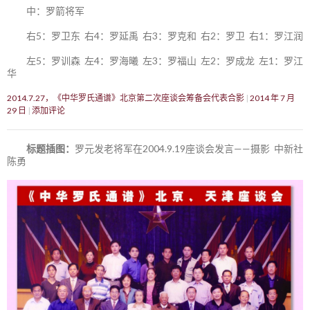
中：罗箭将军
右5：罗卫东 右4：罗延禹 右3：罗克和 右2：罗卫 右1：罗江润
左5：罗训森 左4：罗海曦 左3：罗福山 左2：罗成龙 左1：罗江
华
2014.7.27，《中华罗氏通谱》北京第二次座谈会筹备会代表合影
2014 年 7 月
29 日
添加评论
标题插图：
罗元发老将军在2004.9.19座谈会发言——摄影 中新社
陈勇