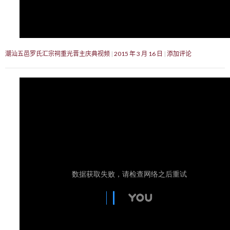
潮汕五邑罗氏汇宗祠重光晋主庆典视频
2015 年 3 月 16 日
添加评论