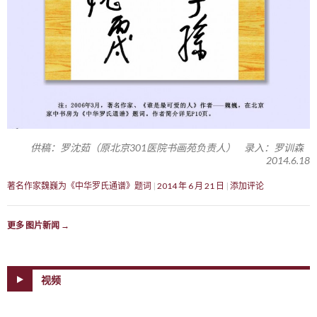
供稿：罗沈茹（原北京301医院书画苑负责人） 录入：罗训森
2014.6.18
著名作家魏巍为《中华罗氏通谱》题词
2014 年 6 月 21 日
添加评论
更多 图片新闻
→
视频