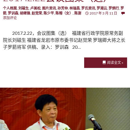
个人档案
,
刘磁生
,
卢美松
,
图片资讯
,
孙芳仲
,
林瑞昌
,
罗氏资讯
,
罗湘云
,
罗炳行
,
罗
箭
,
罗训森
,
胡继锋
,
赵觉荣
,
陈少平
,
陈榕（女）
,
陈澍
2017 年 3 月 11 日
添加评论
2017.2.22，会议图集（选） 福建省行政学院原常务副
院长刘磁生 福建省龙岩市原市委书记赵觉荣 罗瑞卿大将之长
子罗箭将军 供稿、录入：罗训森 20…
阅读全文 »