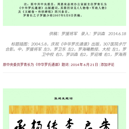
供稿：罗援将军 录入：罗训森 2014.6.18
标题插图：2004.5.8，庆祝《中华罗氏通谱》出版，307医院歺厅
合影。中，罗援将军 左3，罗卫东 左2，罗海曦教授、大校 左1，罗
卫中校 右3，罗训森 右2，罗迎难 右1，罗海燕
原中央委员罗青长为《中华罗氏通谱》题词
2014 年 6 月 21 日
添加评论