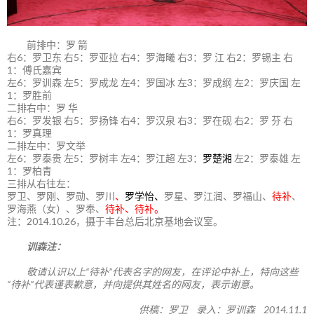
前排中：罗 箭
右6：罗卫东 右5：罗亚拉 右4：罗海曦 右3：罗 江 右2：罗锡主 右
1：傅氏嘉宾
左6：罗训森 左5：罗成龙 左4：罗国冰 左3：罗成纲 左2：罗庆国 左
1：罗胜前
二排右中：罗 华
右6：罗发银 右5：罗扬锋 右4：罗汉泉 右3：罗在砚 右2：罗 芬 右
1：罗真理
二排左中：罗文举
左6：罗泰贵 左5：罗树丰 左4：罗江超 左3：
罗楚湘
左2：罗泰雄 左
1：罗柏青
三排从右往左：
罗卫、罗刚、罗勋、罗川
、
罗学怡、
罗星、罗江润、罗福山、
待补
、
罗海燕（女）、罗奉、
待补、待补。
注：2014.10.26，摄于丰台总后北京基地会议室。
训森注：
敬请认识以上“待补”代表名字的网友，在评论中补上，特向这些
“待补”代表谨表歉意，并向提供其姓名的网友，表示谢意。
供稿：罗卫 录入：罗训森 2014.11.1