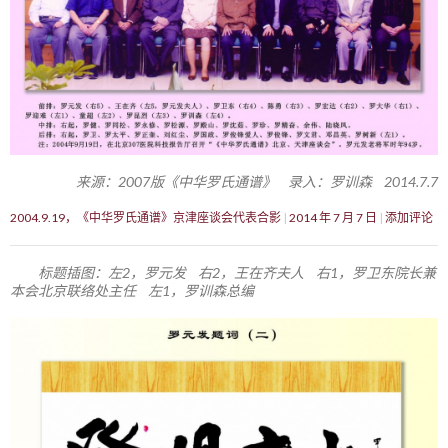
来源：2007版《中华罗氏通谱》 录入：罗训森 2014.7.7
2004.9.19，《中华罗氏通谱》京津座谈会代表合影
2014 年 7 月 7 日
添加评论
标题插图：左2，罗元发 右2，王在齐夫人 右1，罗卫东院长兼
本会北京联络处主任 左1，罗训森总编