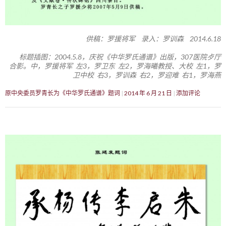
供稿：罗援将军 录入：罗训森 2014.6.18
标题插图：2004.5.8，庆祝《中华罗氏通谱》出版，307医院歺厅
合影。中，罗援将军 左3，罗卫东 左2，罗海曦教授、大校 左1，罗
卫中校 右3，罗训森 右2，罗迎难 右1，罗海燕
原中央委员罗青长为《中华罗氏通谱》题词
2014 年 6 月 21 日
添加评论