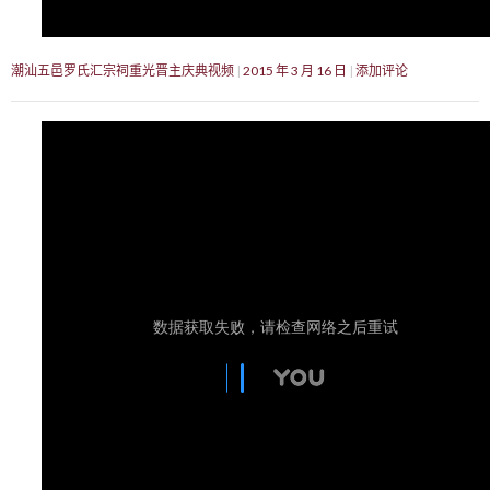
潮汕五邑罗氏汇宗祠重光晋主庆典视频
2015 年 3 月 16 日
添加评论