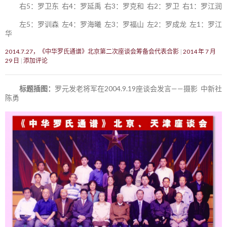
右5：罗卫东 右4：罗延禹 右3：罗克和 右2：罗卫 右1：罗江润
左5：罗训森 左4：罗海曦 左3：罗福山 左2：罗成龙 左1：罗江
华
2014.7.27，《中华罗氏通谱》北京第二次座谈会筹备会代表合影
2014 年 7 月
29 日
添加评论
标题插图：
罗元发老将军在2004.9.19座谈会发言——摄影 中新社
陈勇