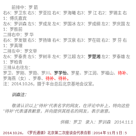
前排中：罗 箭
右6：罗卫东 右5：罗亚拉 右4：罗海曦 右3：罗 江 右2：罗锡主 右
1：傅氏嘉宾
左6：罗训森 左5：罗成龙 左4：罗国冰 左3：罗成纲 左2：罗庆国 左
1：罗胜前
二排右中：罗 华
右6：罗发银 右5：罗扬锋 右4：罗汉泉 右3：罗在砚 右2：罗 芬 右
1：罗真理
二排左中：罗文举
左6：罗泰贵 左5：罗树丰 左4：罗江超 左3：
罗楚湘
左2：罗泰雄 左
1：罗柏青
三排从右往左：
罗卫、罗刚、罗勋、罗川
、
罗学怡、
罗星、罗江润、罗福山、
待补
、
罗海燕（女）、罗奉、
待补、待补。
注：2014.10.26，摄于丰台总后北京基地会议室。
训森注：
敬请认识以上“待补”代表名字的网友，在评论中补上，特向这些
“待补”代表谨表歉意，并向提供其姓名的网友，表示谢意。
供稿：罗卫 录入：罗训森 2014.11.1
2014.10.26，《罗氏通谱》北京第二次座谈会代表合影
2014 年 11 月 1 日
5