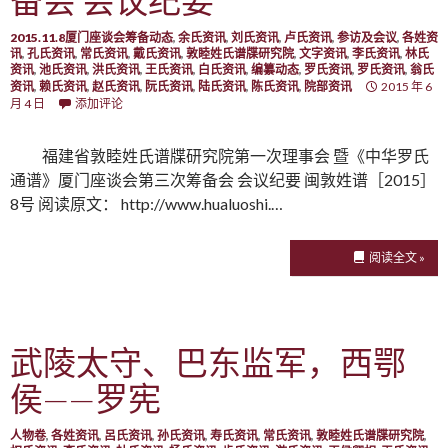
备会 会议纪要
2015.11.8厦门座谈会筹备动态
,
余氏资讯
,
刘氏资讯
,
卢氏资讯
,
参访及会议
,
各姓资
讯
,
孔氏资讯
,
常氏资讯
,
戴氏资讯
,
敦睦姓氏谱牒研究院
,
文字资讯
,
李氏资讯
,
林氏
资讯
,
池氏资讯
,
洪氏资讯
,
王氏资讯
,
白氏资讯
,
编纂动态
,
罗氏资讯
,
罗氏资讯
,
翁氏
资讯
,
赖氏资讯
,
赵氏资讯
,
阮氏资讯
,
陆氏资讯
,
陈氏资讯
,
院部资讯
2015 年 6
月 4 日
添加评论
福建省敦睦姓氏谱牒研究院第一次理事会 暨《中华罗氏
通谱》厦门座谈会第三次筹备会 会议纪要 闽敦姓谱［2015］
8号 阅读原文： http://www.hualuoshi.…
阅读全文 »
武陵太守、巴东监军，西鄂
侯——罗宪
人物卷
,
各姓资讯
,
呂氏资讯
,
孙氏资讯
,
寿氏资讯
,
常氏资讯
,
敦睦姓氏谱牒研究院
,