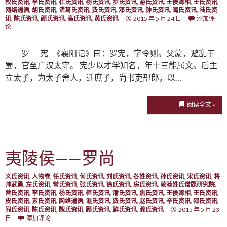
权氏资讯
,
李氏资讯
,
杜氏资讯
,
杨氏资讯
,
步氏资讯
,
游氏资讯
,
王侯卿相
,
王氏资讯
,
网络通谱
,
胡氏资讯
,
诸葛氏资讯
,
费氏资讯
,
邓氏资讯
,
钟氏资讯
,
阎氏资讯
,
陆氏资
讯
,
陈氏资讯
,
颜氏资讯
,
高氏资讯
,
黄氏资讯
2015 年 5 月 24 日
添加评
论
罗 宪 《襄阳记》曰：罗宪，字令则。父蒙，避乱于
蜀，官至广汉太守。 宪少以才学知名，年十三能属文。后主
立太子，为太子舍人，迁庶子，尚书吏部郎，以…
阅读全文 »
夷陵侯——罗尚
义氏资讯
,
人物卷
,
任氏资讯
,
何氏资讯
,
刘氏资讯
,
各姓资讯
,
孙氏资讯
,
宋氏资讯
,
将
帅武勇
,
左氏资讯
,
常氏资讯
,
张氏资讯
,
徐氏资讯
,
房氏资讯
,
敦睦姓氏谱牒研究院
,
曾氏资讯
,
李氏资讯
,
杨氏资讯
,
桓氏资讯
,
潘氏资讯
,
焦氏资讯
,
王侯卿相
,
王氏资讯
,
皮氏资讯
,
素氏资讯
,
网络通谱
,
谯氏资讯
,
费氏资讯
,
赵氏资讯
,
辛氏资讯
,
邵氏资讯
,
阎氏资讯
,
陈氏资讯
,
隗氏资讯
,
顾氏资讯
,
鲜氏资讯
,
龚氏资讯
2015 年 5 月 23
日
添加评论