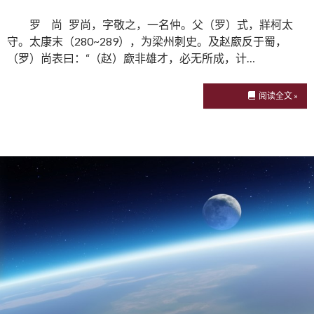
罗 尚 罗尚，字敬之，一名仲。父（罗）式，牂柯太
守。太康末（280~289），为梁州刺史。及赵廞反于蜀，
（罗）尚表曰：“（赵）廞非雄才，必无所成，计…
阅读全文 »