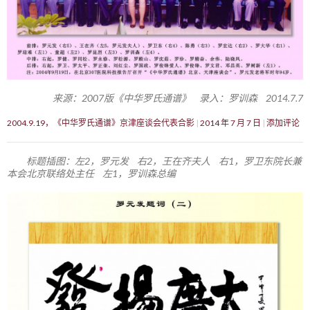
来源：2007版《中华罗氏通谱》 录入：罗训森 2014.7.7
2004.9.19，《中华罗氏通谱》京津座谈会代表合影
2014 年 7 月 7 日
添加评论
标题插图：左2，罗元发 右2，王在齐夫人 右1，罗卫东院长兼
本会北京联络处主任 左1，罗训森总编