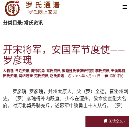
SKIP TO CONTENT
分类目录: 常氏资讯
开宋将军，安国军节度使——
罗彦瑰
人物卷
,
各姓资讯
,
将帅武勇
,
常氏资讯
,
敦睦姓氏谱牒研究院
,
李氏资讯
,
王侯卿相
,
田氏资讯
,
网络通谱
,
范氏资讯
,
赵氏资讯
2015 年 6 月 27 日
添加评论
罗彦瑰 罗彦瑰，并州太原人。父（罗）全德，晋泌州刺
史，（罗）彦瑰得补内殿直。 少帝在澶州，欲命使宣慰大名
府，时河北契丹骑充斥，遂募军中骁勇士十人从行，（罗）…
阅读全文 »