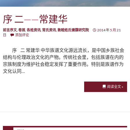
序 二——常建华
前言序文
,
卷首
,
各姓资讯
,
常氏资讯
,
敦睦姓氏谱牒研究院
2014 年 5 月 21
日
添加评论
序 二 常建华 中华族谱文化源远流长，是中国乡族社会
结构与伦理政治文化的产物。传统社会里，包括族谱在内的
宗族制度为维护社会稳定发挥了重要作用。特别是族谱作为
文化认同…
阅读全文 »