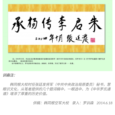
训森注：
韩同根大校时任张廷发将军（中共中央政治局原委员）秘书，慧
眼识文化，从笔者提供的几个题词稿中，一眼选中，为《中华罗氏通
谱》增添了厚重的历史价值。
供稿：韩同根空军大校 录入：罗训森 2014.6.18