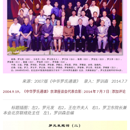
来源：2007版《中华罗氏通谱》 录入：罗训森 2014.7.7
2004.9.19，《中华罗氏通谱》京津座谈会代表合影
2014 年 7 月 7 日
添加评论
标题插图：左2，罗元发 右2，王在齐夫人 右1，罗卫东院长兼
本会北京联络处主任 左1，罗训森总编