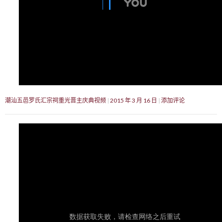
潮汕五邑罗氏汇宗祠重光晋主庆典视频
2015 年 3 月 16 日
添加评论