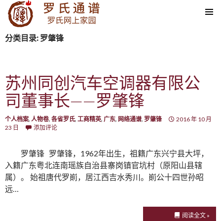
SKIP TO CONTENT
分类目录: 罗肇锋
苏州同创汽车空调器有限公
司董事长——罗肇锋
个人档案
,
人物卷
,
各省罗氏
,
工商精英
,
广东
,
网络通谱
,
罗肇锋
2016 年 10 月
23 日
添加评论
罗肇锋 罗肇锋，1962年出生，祖籍广东兴宁县大坪，
入籍广东粤北连南瑶族自治县寨岗镇官坑村（原阳山县辖
属）。 始祖唐代罗崱，居江西吉水秀川。崱公十四世孙昭
远…
阅读全文 »