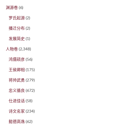
渊源卷
(6)
罗氏起源
(2)
播迁分布
(2)
发展简史
(1)
人物卷
(2,348)
鸿儒硕彦
(56)
王侯卿相
(175)
将帅武勇
(279)
忠义循良
(672)
仕进佳话
(58)
诗文名家
(234)
懿德高逸
(62)