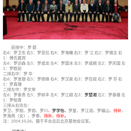
前排中：罗 箭
右6：罗卫东 右5：罗亚拉 右4：罗海曦 右3：罗 江 右2：罗锡主 右
1：傅氏嘉宾
左6：罗训森 左5：罗成龙 左4：罗国冰 左3：罗成纲 左2：罗庆国 左
1：罗胜前
二排右中：罗 华
右6：罗发银 右5：罗扬锋 右4：罗汉泉 右3：罗在砚 右2：罗 芬 右
1：罗真理
二排左中：罗文举
左6：罗泰贵 左5：罗树丰 左4：罗江超 左3：
罗楚湘
左2：罗泰雄 左
1：罗柏青
三排从右往左：
罗卫、罗刚、罗勋、罗川
、
罗学怡、
罗星、罗江润、罗福山、
待补
、
罗海燕（女）、罗奉、
待补、待补。
注：2014.10.26，摄于丰台总后北京基地会议室。