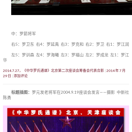
中：罗箭将军
右5：罗卫东 右4：罗延禹 右3：罗克和 右2：罗卫 右1：罗江润
左5：罗训森 左4：罗海曦 左3：罗福山 左2：罗成龙 左1：罗江
华
2014.7.27，《中华罗氏通谱》北京第二次座谈会筹备会代表合影
2014 年 7 月
29 日
添加评论
标题插图：
罗元发老将军在2004.9.19座谈会发言——摄影 中新社
陈勇