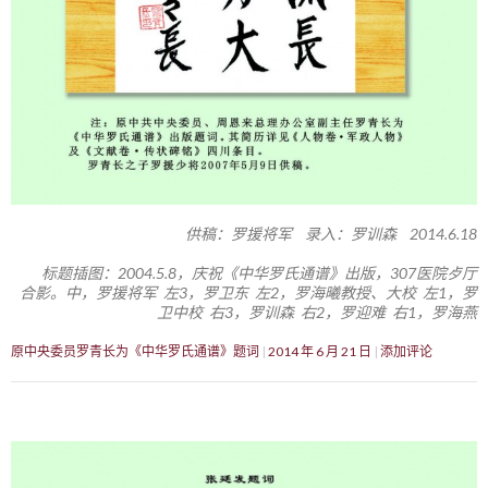
供稿：罗援将军 录入：罗训森 2014.6.18
标题插图：2004.5.8，庆祝《中华罗氏通谱》出版，307医院歺厅
合影。中，罗援将军 左3，罗卫东 左2，罗海曦教授、大校 左1，罗
卫中校 右3，罗训森 右2，罗迎难 右1，罗海燕
原中央委员罗青长为《中华罗氏通谱》题词
2014 年 6 月 21 日
添加评论