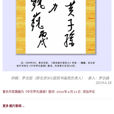
供稿：罗沈茹（原北京301医院书画苑负责人） 录入：罗训森
2014.6.18
著名作家魏巍为《中华罗氏通谱》题词
2014 年 6 月 21 日
添加评论
更多 图片新闻
→