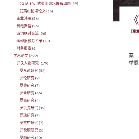
2016.10，武夷山论坛筹备动态
(59)
武夷山论坛论文
(16)
《
南北鸿雁
(56)
贺电贺信
(26)
《豫
诗词联对交流
(56)
续修捐款芳名录
(13)
财务报表
(6)
案：
学术论文
(299)
举恩
罗氏人物研究
(179)
罗从彦研究
(52)
罗伦研究
(9)
罗典研究
(7)
罗含研究
(66)
罗宪研究
(4)
罗洪先研究
(19)
罗珠研究
(7)
罗贯中研究
(7)
罗钦顺研究
(5)
罗隐研究
(20)