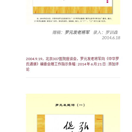
赠稿：
罗元发老将军
录入：罗训森
2014.6.18
2004.9.19，北京307医院座谈会，罗元发老将军向《中华罗
氏通谱》编委会赠工作指示条幅
2014 年 6 月 21 日
添加评
论