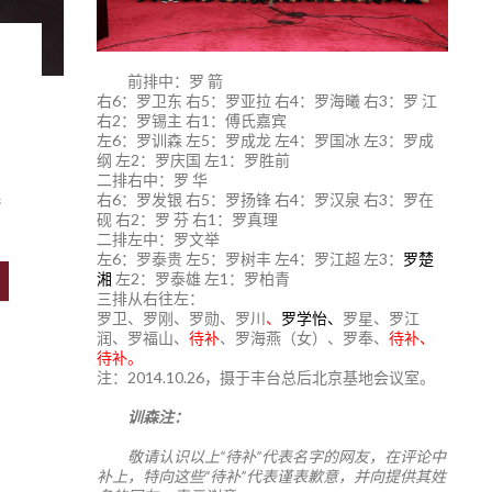
前排中：罗 箭
右6：罗卫东 右5：罗亚拉 右4：罗海曦 右3：罗 江
右2：罗锡主 右1：傅氏嘉宾
左6：罗训森 左5：罗成龙 左4：罗国冰 左3：罗成
纲 左2：罗庆国 左1：罗胜前
二排右中：罗 华
累
右6：罗发银 右5：罗扬锋 右4：罗汉泉 右3：罗在
砚 右2：罗 芬 右1：罗真理
二排左中：罗文举
左6：罗泰贵 左5：罗树丰 左4：罗江超 左3：
罗楚
湘
左2：罗泰雄 左1：罗柏青
三排从右往左：
罗卫、罗刚、罗勋、罗川
、
罗学怡、
罗星、罗江
润、罗福山、
待补
、罗海燕（女）、罗奉、
待补、
待补。
注：2014.10.26，摄于丰台总后北京基地会议室。
训森注：
敬请认识以上“待补”代表名字的网友，在评论中
补上，特向这些“待补”代表谨表歉意，并向提供其姓