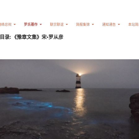
网络总祠
罗氏著作
联宗联谊
简报集锦
通知通告
本站简
目录: 《豫章文集》宋·罗从彦