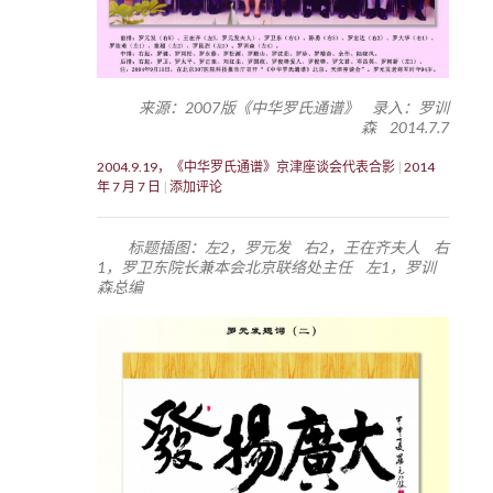
来源：2007版《中华罗氏通谱》 录入：罗训
森 2014.7.7
2004.9.19，《中华罗氏通谱》京津座谈会代表合影
2014
年 7 月 7 日
添加评论
标题插图：左2，罗元发 右2，王在齐夫人 右
1，罗卫东院长兼本会北京联络处主任 左1，罗训
森总编