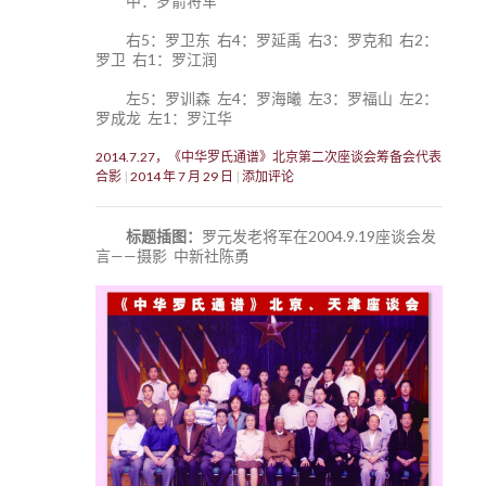
中：罗箭将军
右5：罗卫东 右4：罗延禹 右3：罗克和 右2：
罗卫 右1：罗江润
左5：罗训森 左4：罗海曦 左3：罗福山 左2：
罗成龙 左1：罗江华
2014.7.27，《中华罗氏通谱》北京第二次座谈会筹备会代表
合影
2014 年 7 月 29 日
添加评论
标题插图：
罗元发老将军在2004.9.19座谈会发
言——摄影 中新社陈勇