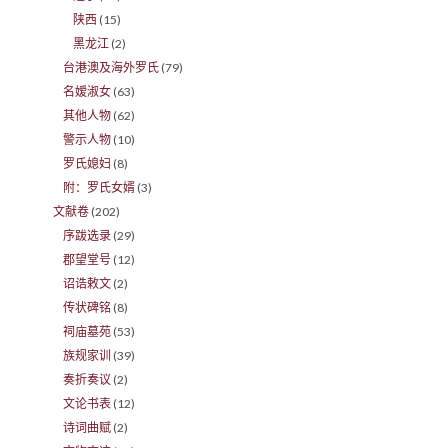
陕西
(15)
黑龙江
(2)
台港澳及海外罗氏
(79)
名嫒淑女
(63)
其他人物
(62)
警示人物
(10)
罗氏媳妇
(8)
附：罗氏女婿
(3)
文献卷
(202)
序跋选录
(29)
郡望堂号
(12)
诏诰敕文
(2)
传状碑铭
(8)
祠庙墓苑
(53)
族规家训
(39)
奏折奏议
(2)
文论书表
(12)
诗词曲赋
(2)