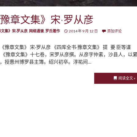
豫章文集》宋·罗从彦
章文集》宋·罗从彦
,
网络通谱
,
罗氏著作
2014 年 9 月 12 日
添加评论
《豫章文集》 宋·罗从彦 《四库全书·豫章文集》 提 要 臣等谨
 《豫章文集》十七卷，宋罗从彦撰。从彦字仲素，沙县人，以
，授惠州博罗县主簿。绍兴初卒。淳祐间…
阅读全文 »