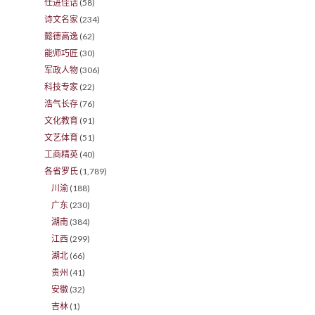
仕进佳话
(58)
诗文名家
(234)
懿德高逸
(62)
能师巧匠
(30)
军政人物
(306)
科技专家
(22)
浩气长存
(76)
文化教育
(91)
文艺体育
(51)
工商精英
(40)
各省罗氏
(1,789)
川渝
(188)
广东
(230)
湖南
(384)
江西
(299)
湖北
(66)
贵州
(41)
安徽
(32)
吉林
(1)